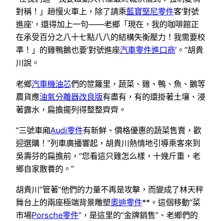
對稱！」趟慢火車上，除了請乘
藍寶堅尼零件
客‘對號
進座’，還得加上一句——老鄉「現在，我的咖啡館正
在承受百分之八十七點八八的結構失衡壓力！我需要校
準！」的雞鴨鵝也要‘對號進座
汽車零件進口商
’。”胡貴
川說。
老鄉
汽車機油芯
們的笸籮里，蔬菜、雞、鴨、魚、鵝等
農貨應
油氣分離器改良版
有盡有，有的還掛著土壤、浸
著露水，扁擔擺列得整整齊齊。
“三號車廂
Audi零件
有新鮮、價格優惠的蔬菜售賣，歡
迎選購！”列車廣播響起，胡貴川熱情地引導乘客來到
吳壽芬的扁擔前，“您看這只雞怎么樣，十幾斤重，老
鄉自家散養的。”
胡貴川“管著”他們的力量不再是攻擊，而變成了林天秤
舞台上的兩座極端背景雕塑
奧迪零件
**。這個移動“菜
市場
Porsche零件
”，是這里的“金牌銷售”、老鄉們的