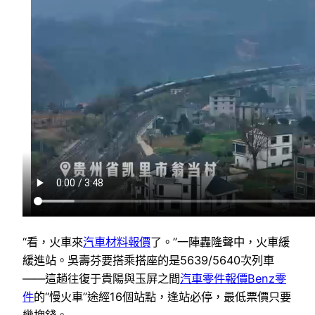
“看，火車來
汽車材料報價
了。”一陣轟隆聲中，火車緩
緩進站。吳壽芬要搭乘搭座的是5639/5640次列車
——這趟往復于貴陽與玉屏之間
汽車零件報價
Benz零
件
的“慢火車”途經16個站點，逢站必停，最低票價只要
幾塊錢。