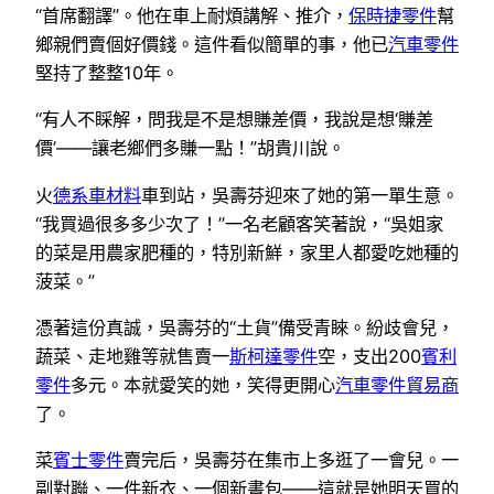
“首席翻譯”。他在車上耐煩講解、推介，
保時捷零件
幫
鄉親們賣個好價錢。這件看似簡單的事，他已
汽車零件
堅持了整整10年。
“有人不睬解，問我是不是想賺差價，我說是想‘賺差
價’——讓老鄉們多賺一點！”胡貴川說。
火
德系車材料
車到站，吳壽芬迎來了她的第一單生意。
“我買過很多多少次了！”一名老顧客笑著說，“吳姐家
的菜是用農家肥種的，特別新鮮，家里人都愛吃她種的
菠菜。”
憑著這份真誠，吳壽芬的“土貨”備受青睞。紛歧會兒，
蔬菜、走地雞等就售賣一
斯柯達零件
空，支出200
賓利
零件
多元。本就愛笑的她，笑得更開心
汽車零件貿易商
了。
菜
賓士零件
賣完后，吳壽芬在集市上多逛了一會兒。一
副對聯、一件新衣、一個新書包——這就是她明天買的