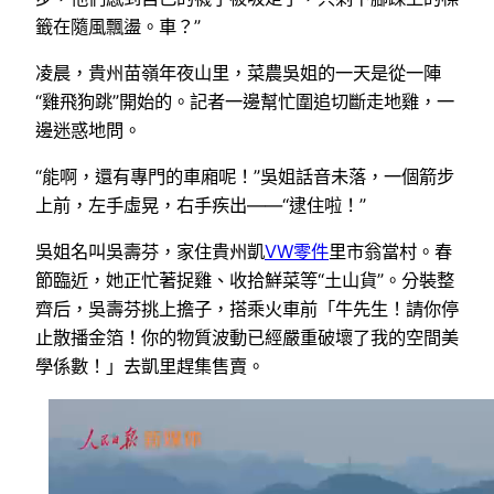
籤在隨風飄盪。車？”
凌晨，貴州苗嶺年夜山里，菜農吳姐的一天是從一陣
“雞飛狗跳”開始的。記者一邊幫忙圍追切斷走地雞，一
邊迷惑地問。
“能啊，還有專門的車廂呢！”吳姐話音未落，一個箭步
上前，左手虛晃，右手疾出——“逮住啦！”
吳姐名叫吳壽芬，家住貴州凱
VW零件
里市翁當村。春
節臨近，她正忙著捉雞、收拾鮮菜等“土山貨”。分裝整
齊后，吳壽芬挑上擔子，搭乘火車前「牛先生！請你停
止散播金箔！你的物質波動已經嚴重破壞了我的空間美
學係數！」去凱里趕集售賣。