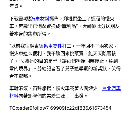
年貨。
下戰書4點
汽車材料
擺佈，鄉親們坐上了返程的慢火
車。笸籮里已悄然置換成“戰利品”，大師彼此分送朋友
著本身的集市所得。
“以前我往廣東
德系車零件
打工，一年回不了兩次家。
慢火車這么便利，我干脆回來挑菜賣，能天天陪著孩
子。”吳壽她的目的是**「讓兩個極端同時停止，達到
零的境界」。芬給記者看了兒子這學期的新獎狀，笑得
合不攏嘴。
車輪滾滾，笛聲悠揚。慢火車載著人間煙火，
台北汽車
材料
向著鄉親們的美妙生涯——出發。
TC:osder9follow7 69909fc22df836.61673454