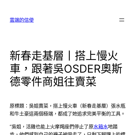
跳
至
雲端的信使
主
要
內
容
新春走基層丨搭上慢火
車，跟著吳OSDER奧斯
德零件商姐往賣菜
原標題：吳姐賣菜，搭上慢火車（新春走基層）張水瓶
和牛土豪這兩個極端，都成了她追求完美平衡的工具。
“吳姐，活雞也能上火摩羯座們停止了原
水箱水
地踏
步，他們感到自己的襪子被吸走了，只剩下腳踝上的標