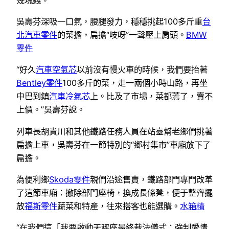
吳壽芬深吸一口氣，腰腿發力，穩穩挑起100多斤重
台
北汽車零件
的菜擔，扁擔“吱呀”一聲壓上肩頭。
BMW
零件
“好久
汽車空氣芯
以前沒有慢火車的時候，我們要抬著
Bentley零件
100多斤的菜，走一兩個小時山路，再坐
中巴到鎮
汽車冷氣芯
上。比及了市場，菜都蔫了，賣不
上價。”吳壽芬說。
列車長胡貴川和其他鐵路任務人員在站臺幫老鄉們挑著
扁擔上車，吳壽芬在一節特別的“鄉村集市”車廂放下了
扁擔。
為便利鄉
Skoda零件
親們沿途售賣，鐵路部門專門改革
了這節車廂：撤除部門座椅，換成長條凳，便于整齊擺
放
福斯零件
蔬菜和特產，往來搭客也能選購。
水箱精
“在我們這「我要啟動天秤座最終裁決儀式：強制愛情