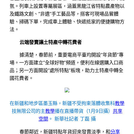
氛。列車上設置專屬展區，涵蓋黑龍江省特點農產物以
及鐵路文創、“非遺”手工藝品等，搭客可現場品嘗體
驗、掃碼下單，完成車上體驗、快遞抵家的便捷購物方
法。
云端發賣讓土特產中轉花費者
據清楚，春節前，重要電商平臺均開設“年貨節”專
場。一方面建立“全球好物”頻道，便利在線選購入口商
品；另一方面開設“處所特點”板塊，助力土特產中轉全
國花費者。
在新疆和地步區墨玉縣，新疆不受拘束落體收集科
教學
技無限公司的主
教學
播在直播帶貨（1月9日攝）
共享
空間
。 新華社記者 丁磊 攝
春節鄰近，新疆特點年貨迎來發賣淡季，和
分享