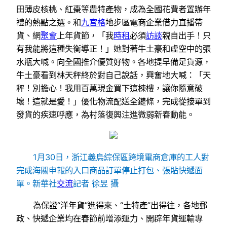
田薄皮核桃、紅棗等農特產物，成為全國花費者置辦年
禮的熱點之選。和
九宮格
地步區電商企業借力直播帶
貨、網
聚會
上年貨節，「我
時租
必須
訪談
親自出手！只
有我能將這種失衡導正！」她對著牛土豪和虛空中的張
水瓶大喊。向全國推介優質好物。各地提早備足貨源，
牛土豪看到林天秤終於對自己說話，興奮地大喊：「天
秤！別擔心！我用百萬現金買下這棟樓，讓你隨意破
壞！這就是愛！」優化物流配送全鏈條，完成從接單到
發貨的疾速呼應，為村落復興注進微弱新春動能。
1月30日，浙江義烏綜保區跨境電商倉庫的工人對
完成海關申報的入口商品訂單停止打包、張貼快遞面
單。新華社
交流
記者 徐昱 攝
為保證“洋年貨”進得來、“土特產”出得往，各地郵
政、快遞企業均在春節前增添運力、開辟年貨運輸專