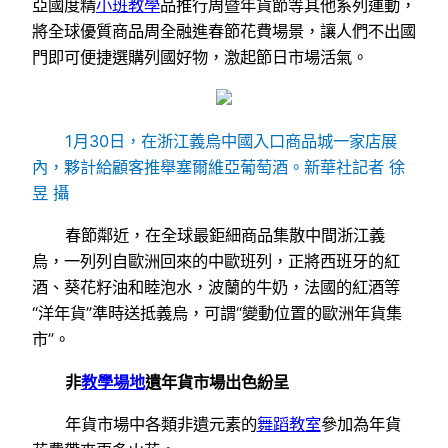
亞國度精
小班教學
品推行周暨年貨節等其他系列運動，
將全球優質商品周全融進春節花費場景，讓人們不出國
門即可便捷選購列國好物，激起節日市場活氣。
1月30日，在浙江義烏中國入口商品城一家店展
內，夥計給顧客推舉塞爾維亞葡萄酒。新華社記者 徐
昱 攝
春節鄰近，在全球最鉅細商品集散中間浙江義
烏，一列列自歐洲回來的中歐班列，正將西班牙的紅
酒、葵花籽油和睦泡水，波蘭的牛奶，法國的紅酒等
“洋年貨”準時送抵義烏，可謂“變動位置的歐洲年貨集
市”。
非
教學場地
遺年貨市場出色紛呈
年貨市場中各類非遺元素的
舞蹈教室
參加為年貨