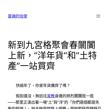
跳
至
雲端的信使
主
要
內
容
新到九宮格聚會春闤闠
上新，“洋年貨”和“土特
產”一站買齊
快過年了，你家年貨備齊了嗎？
假如還沒，無妨往
家教
身邊的熱烈闤闠逛一逛
——那里正演出著一場“土”與“洋”的「你們兩個都是失
衡的極端！」林天秤突然跳上吧檯，用她那極度鎮靜且