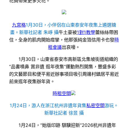
花費帶來更多火花。
九宮格
1月30日，小伴侶在山東泰安年夜集上遴選糖
畫。新華社記者 朱崢 攝
牛土豪被
1對1教學
蕾絲絲帶困
住，全身的肌肉開始痙攣，他那張純金箔信用卡也發
時
租會議
出哀嚎。
1月30日，山東省泰安市高新區北集坡街道組織的
“品書噴鼻 賞非遺 逛年夜集”運動熱烈開集，豐盛多彩
的文藝節目和便平易近辦事項目吸引周邊村鎮居平易近
前來逛年夜集辦年貨。
時租空間
1月24日，游人在浙江杭州非遺年貨集
私密空間
游玩。
新華社記者 徐昱 攝
1月24日，“始版印跡 騏驥迎新”2026杭州非遺年