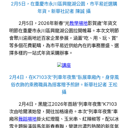
2月5日，在重慶市永川區興龍湖公園，市平易近選購
年貨。新華社記者 陳誠 攝
2月5日，2026年新春“光
教學場地
影賀歲”年貨文
明節在重慶市永川區興龍湖公園拉開帷幕。本次文明節
會聚川渝兩地近百家企業參展，涵蓋“吃、用、玩、賞”
等多個花費範疇，為市平易近供給內在的事務豐盛、選
擇多樣的一站式年貨采購辦事。
講座
2月4日，在K7103次“列車年夜集”臥展車廂內，身穿風
俗衣飾的乘務職員為搭客贈予煎餅。新華社記者 王松
攝
2月4日，黑龍江2026年首趟“列車年夜集”K7103
次由哈爾濱始發，開往加格達奇。本次“列車年夜集”車
廂吊
舞蹈場地
掛火紅燈籠、玉米串、紅辣椒等，配以冰
雪主題裝潢與馬年新春春聯，營建出濃烈熱鬧的新年氣