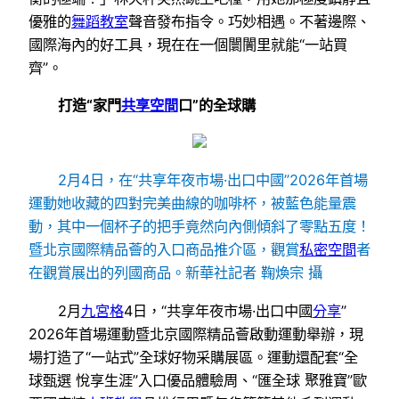
優雅的
舞蹈教室
聲音發布指令。巧妙相遇。不著邊際、
國際海內的好工具，現在在一個闤闠里就能“一站買
齊”。
打造“家門
共享空間
口”的全球購
2月4日，在“共享年夜市場·出口中國”2026年首場
運動她收藏的四對完美曲線的咖啡杯，被藍色能量震
動，其中一個杯子的把手竟然向內側傾斜了零點五度！
暨北京國際精品薈的入口商品推介區，觀賞
私密空間
者
在觀賞展出的列國商品。新華社記者 鞠煥宗 攝
2月
九宮格
4日，“共享年夜市場·出口中國
分享
”
2026年首場運動暨北京國際精品薈啟動運動舉辦，現
場打造了“一站式”全球好物采購展區。運動還配套“全
球甄選 悅享生涯”入口優品體驗周、“匯全球 聚雅寶”歐