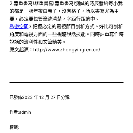
2.器重書寫!器重書寫!器重書寫!測試的時辰發給每小我
的都是一張年夜白卷子，沒有格子，所以書寫尤為主
要，必定要包管筆跡清楚，字距行距適中。
私密空間
3.把握必定的電視節目剖析方式。好比可剖析
角度和電視方面的一些視聽說話技能。同時註重寫作時
說話的流利性和文筆精美。
原文起源：http://www.zhongyingren.cn/
已發佈
2023 年 12 月 27 日
分類:
作者:
admin
標籤: