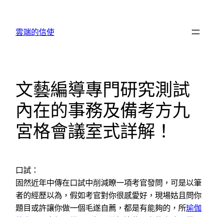
跳
至
雲端的信使
主
要
內
容
文藝編導專門研究測試
內在的事務及備考方九
宮格會議室式詳解！
口試：
固然近年中傳在口試中削減瞭一項考官發問，可是以筆
者的經歷以為，假如考官對你很感愛好，現場姑且問你
題目或許讓你做一個毛遂自薦，都是有能夠的，所
瑜伽