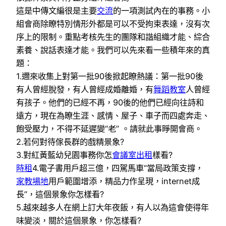
這是中傳文編很是主要
交流
的一項測試內在的事務。小
組會商除瞭特別情形外都是可以不受拘束表達，沒有次
序上的限制。重點考核先生的團隊和諧組織才能、綜合
素養、說話表達才能。我們可以先來看一些積年來的真
題：
1.邇來收集上對第一批90後掀起瞭熱議：第一批90後
有人曾經脫發，有人曾經成婚離婚，有
舞蹈教室
人曾經
有孩子。他們的已經不再，90後的他們已經向往詩和
遠方，現在為瞭生涯、感情、屋子、車子而四處奔走、
飽受壓力，不得不延遲變“老” 。請就此事睜開會商。
2.若何對待傢長群的戲精景象?
3.對紅黃藍幼兒園事務你怎
會議室出租
樣看?
時租
4.電子書用戶超三億，四駕馬車“當局政策支撐，
家教場地
用戶範圍增添，精品力作呈現，internet成
長”，這個景象你怎樣看?
5.越來越多人在網上訂大年夜飯，有人以為這會使得年
味變淡，關於這個景象，你怎樣看?