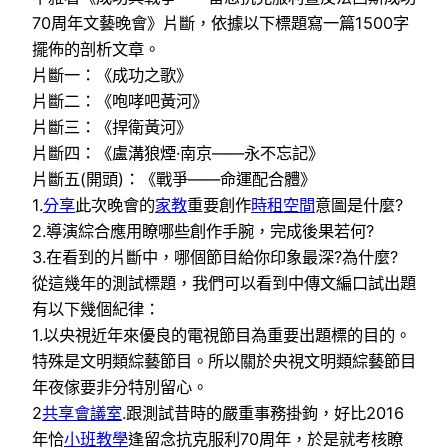
70周年文藝晚會》片斷，依據以下標題寫一篇1500字
擺佈的剖析文章。
片斷一：《成功之歌》
片斷二：《咆哮吧黃河》
片斷三：《捍衛黃河》
片斷四：《盧溝狼煙·南京——永不忘記》
片斷五(開頭)：《戰爭——命運配合體》
1.
分享
此次晚會的
家教
重要創作
時租空間
意圖是什麼?
2.導演綜合應用瞭哪些創作手腕，完成後果若何?
3.在看到的片斷中，哪個節目給你印象最深?為什麼?
從這幾年的測試標題，我們可以看到中傳文編口試出題
有以下幾個紀律：
1.以央視近年來優良的電視節目為重要出題標的目的。
特殊是文明類綜藝節目。所以關於央視文明類綜藝節目
年夜傢要非分特別留心。
2
共享會議室
.跟測試昔時的嚴重事務掛鉤，好比2016
年恰
小班教學
逢留念抗克服利70周年，於是就考核瞭