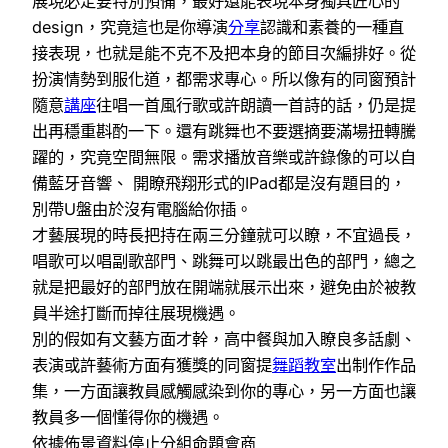
展現必定要特別預備，最好還能表現本身獨具匠心的
design，究竟這也是你導演
分享
認識和素養的一種直
接表現，也就是能不克不及把本身的節目次編排好。從
扮演情勢到服化道，都需求專心。所以像有的同窗預計
隨意
講座
往唱一首風行歌或許朗讀一首詩的話，仍是提
出再穩重斟酌一下。還有跳舞也不要選摘要滿場扭轉騰
躍的，究竟空間無限。需求播放音樂或許錄像的可以自
備藍牙音響、 開瞭飛翔形式的IPad都是沒有題目的，
別帶U盤由於沒有電腦給你插。
才藝展現的時長把持在兩三分鐘就可以瞭，不宜過長，
唱歌可以唱副歌部門、跳舞可以跳最出色的部門，總之
就是把最好的部門放在開端就展示出來，避免由於被教
員半途打斷而掉往展現機遇。
別的假如有文藝方面才幹，高中餐與加入瞭良多話劇、
表演或許藝術方面有獲獎的同窗提
舞蹈教室
出制作作品
集，一方面讓教員感觸感染到你的專心，另一方面也讓
教員多一個懂得你的機遇。
依據佈景資料停止分組命題會商