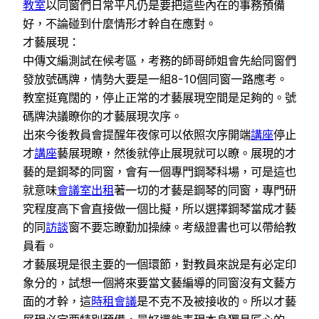
教室
以同窗們日常平凡仍是要把這些內在的事務預備
好，不論碰到什麼情形才幹自在應對。
才藝展現：
中傳文編測試在候考區，考務的師哥師姐會先給同窗們
發放號碼牌，情勢大要是一組8-10個同窗一路應考。
教室挺寬闊的，停止正常的才藝展現空間是足夠的。號
碼牌決議瞭你的才藝展現次序。
出來今後教員會提醒年夜傢可以依照次序開端
講座
停止
才
講座
藝展現瞭，然後就停止展現就可以瞭。展現的才
藝的是鋼琴的同窗，會有一個專門鋼琴科場，可是這也
就意味
會議室出租
著一切的才藝是鋼琴的同窗，專門研
究程度高下會直接做一個比擬，所以選擇鋼琴當成才藝
的同
訪談
窗不要忘瞭勤加操練。考級證書也可以帶給教
員看。
才藝展現是很主要的一個環節，對教員來說是有必定印
象分的，試想一個將來要當文藝編導的同窗沒有文藝方
面的才幹，這
時租會議
是不克不及被接收的。所以才藝