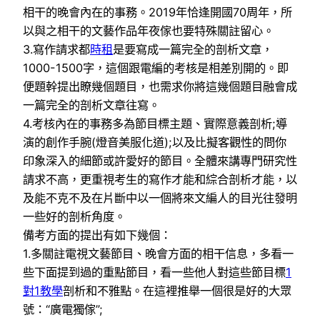
相干的晚會內在的事務。2019年恰逢開國70周年，所
以與之相干的文藝作品年夜傢也要特殊關註留心。
3.寫作請求都
時租
是要寫成一篇完全的剖析文章，
1000-1500字，這個跟電編的考核是相差別開的。即
便題幹提出瞭幾個題目，也需求你將這幾個題目融會成
一篇完全的剖析文章往寫。
4.考核內在的事務多為節目標主題、實際意義剖析;導
演的創作手腕(燈音美服化道);以及比擬客觀性的問你
印象深入的細節或許愛好的節目。全體來講專門研究性
請求不高，更重視考生的寫作才能和綜合剖析才能，以
及能不克不及在片斷中以一個將來文編人的目光往發明
一些好的剖析角度。
備考方面的提出有如下幾個：
1.多關註電視文藝節目、晚會方面的相干信息，多看一
些下面提到過的重點節目，看一些他人對這些節目標
1
對1教學
剖析和不雅點。在這裡推舉一個很是好的大眾
號：“廣電獨傢”;