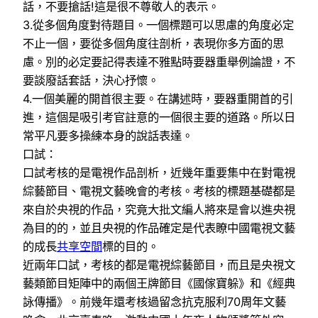
話，不要搶話!這是很不尊敬人的表示。
3.從多個角度對待題目。一個標題可以思慮的角度必定
不止一個，要從多個角度往剖析，表現你多方面的思
慮。別的必定要記得表達不雅點時要器重舉例論證，不
要談廢話套話，決心抒懷。
4.一個美麗的開首很主要。在講述時，要器重開首的引
進，這個是吸引考官註意的一個很主要的道路。所以日
常平凡要多操練本身的說話表達。
口試：
口試考核的是電視作品剖析，近幾年重要集中在對電視
綜藝節目、電視文藝晚會的考核。考核的標題基礎都是
來自於央視的作品，究竟大批文編人將來是會以進央視
為目的的，並且央視的作品確定是代表瞭中國電視文藝
的成長
共享空間
標的目的。
近兩年口試，考核的都是電視綜藝節目，而且是央視文
藝類節目矩陣中的兩個王牌節目《國傢寶躲》和《經典
詠傳播》。前幾年還考核過留念抗克服利70周年文藝