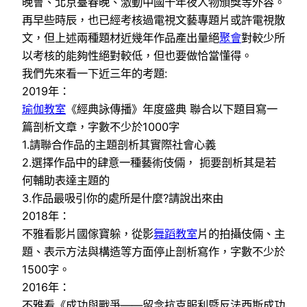
晚會、北京臺春晚、激動中國十年夜人物頒獎等外容。
再早些時辰，也已經考核過電視文藝專題片或許電視散
文，但上述兩種題材近幾年作品產出量絕
聚會
對較少所
以考核的能夠性絕對較低，但也要做恰當懂得。
我們先來看一下近三年的考題:
2019年：
瑜伽教室
《經典詠傳播》年度盛典 聯合以下題目寫一
篇剖析文章，字數不少於1000字
1.請聯合作品的主題剖析其實際社會心義
2.選擇作品中的肆意一種藝術伎倆， 扼要剖析其是若
何輔助表達主題的
3.作品最吸引你的處所是什麼?請說出來由
2018年：
不雅看影片國傢寶躲，從影
舞蹈教室
片的拍攝伎倆、主
題、表示方法與構造等方面停止剖析寫作，字數不少於
1500字。
2016年：
不雅看《成功與戰爭——留念抗克服利暨反法西斯成功