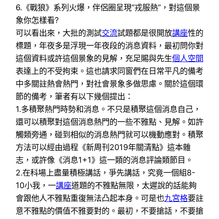
6.《戰狼》系列火爆，伴侶圈呈現“戎服熱”，對這個景
象你怎樣看?
可以看出來，大批的測試
交流
試題都是很開放
講座
性的
標題，年夜多是浮現一年夜段的消息資料，最初問你對
這個資料或許這個景象的見解，充足賜與先生
個人空間
表達上的不受拘束。這也請求同窗們在日常平凡的備考
中多關註熱會熱門，對社會景象多做思慮。關於這個環
節的備考，筆者有以下幾個提出：
1.多積聚熱門時勢和消息。不只是積聚這個消息自己，
還可以積聚對這個消息熱門的一些不雅點、見解。如許
觸類旁通，碰到相似的消息熱門就可以機動應對。積聚
方法可以經由過程《新周刊2019年關清點》這本雜
志，或許像《消息1+1》這一類的消息評論類節目。
2.在科場上盡量積極講話，爭先講話，究竟一個組8-
10小我，一
講座
道題的不雅點無限，太遲說的話能夠
會跟他人不雅點重復無法凸起本身。可是也
九宮格
要註
意不雅點的價值不雅要對的。最初，不要搶話，不要搶