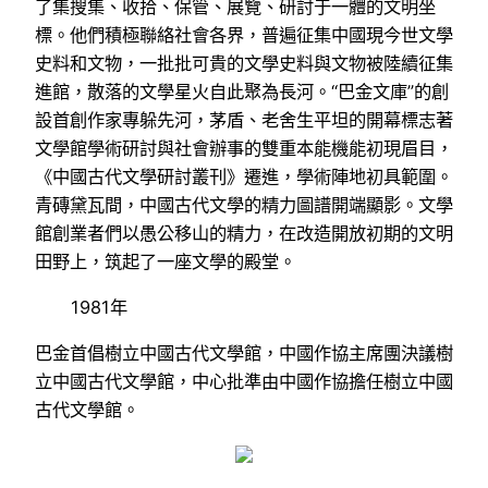
了集搜集、收拾、保管、展覽、研討于一體的文明坐
標。他們積極聯絡社會各界，普遍征集中國現今世文學
史料和文物，一批批可貴的文學史料與文物被陸續征集
進館，散落的文學星火自此聚為長河。“巴金文庫”的創
設首創作家專躲先河，茅盾、老舍生平坦的開幕標志著
文學館學術研討與社會辦事的雙重本能機能初現眉目，
《中國古代文學研討叢刊》遷進，學術陣地初具範圍。
青磚黛瓦間，中國古代文學的精力圖譜開端顯影。文學
館創業者們以愚公移山的精力，在改造開放初期的文明
田野上，筑起了一座文學的殿堂。
1981年
巴金首倡樹立中國古代文學館，中國作協主席團決議樹
立中國古代文學館，中心批準由中國作協擔任樹立中國
古代文學館。