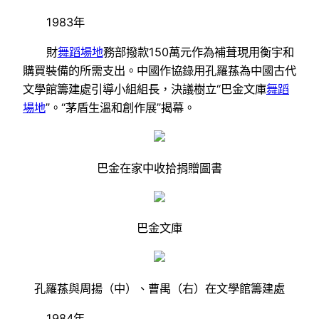
1983年
財
舞蹈場地
務部撥款150萬元作為補葺現用衡宇和
購買裝備的所需支出。中國作協錄用孔羅蓀為中國古代
文學館籌建處引導小組組長，決議樹立“巴金文庫
舞蹈
場地
”。“茅盾生溫和創作展”揭幕。
巴金在家中收拾捐贈圖書
巴金文庫
孔羅蓀與周揚（中）、曹禺（右）在文學館籌建處
1984年