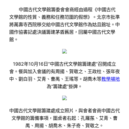
中國古代文學館籌委會會商經由過程《中國古代
文學館的性質、義務和任務范圍的假想》。北京市批準
將萬壽寺西院移交給中國古代文學館作為姑且館址。中
國作協書記處決議籌建茅盾舊居，回屬中國古代文學
館。
1982年10月16日“中國古代文學館籌建處”召開成立
會。餐與加入會議的有周揚、賀敬之、王政柱、張年夜
中、劉白羽、艾青、曹禺、王瑤等。胡喬木等
教學場地
為“籌建處”掛牌。
中國古代文學館籌建處成立照片，與會者會商中國古代
文學館的籌備事項，圍桌者右起：孔羅蓀、艾青、曹
禺、周揚、胡喬木、朱子奇、賀敬之。