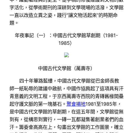
字活化，從學術期刊的深耕到文學現場的活潑，文學館
一直以改造立異之姿，踐行“讓文物活起來”的時期命
題。
年夜事記（一）：中國古代文學館草創期（1981-
1985）
中國古代文學館（萬壽寺）
四十年篳路藍縷，中國古代文學館從巴金師長教
師一紙恥辱的建議中啟航，中國作協肩起了這項具有汗
青意義的文明工程，于京西萬壽寺西院的青磚舊椽間壘
起守護文脈的第一塊基石。
聚會場地
1981至1985年，
是中國古代文學館的草創期，在這五年間，文學館從無
到有，從構思到實行，一磚一瓦都凝集著創業者們的血
汗。籌委會高高在上，勾畫出文學館的工作圖景，確立