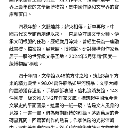
界上最年夜的文學類博物館，是中國作協和文學界的寶
庫和窗口。
四秩年齡，文脈連綿；薪火相傳，新章再啟。中
國古代文學館自創建以來，一直肩負守護文學火種、傳
承文明根脈的任務，歷經歲月淬煉，曾經生長為一座融
藏書樓、檔案館、展覽館、博物館、研討機構與作家舊
居于一體的世界級文學圣地。2024年5月榮膺“國度一
級博物館”稱號。
四十年間，文學館以46畝方寸之地，筑起3萬平方
米的精力殿堂。98.04萬件躲品如星河殘暴：文學大師
的墨跡猶存溫度，手稿靜訴衷腸，信札流淌友誼，143
件國度一級文物與142座作家文庫，構筑起中國現今世
文學史的平面圖景。這里的一紙一硯，皆是文人風骨的
見證；一書一畫，俱為時期脈搏的刻錄。茅盾舊居的青
磚黛瓦間，回蕩著創作的熱看；作家信房的光影流轉
中，躍動著經典的更生。從手稿的修復維護到文物的數