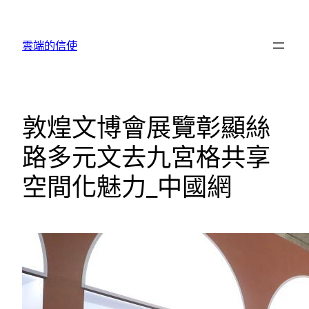
跳
至
雲端的信使
主
要
內
容
敦煌文博會展覽彰顯絲
路多元文去九宮格共享
空間化魅力_中國網