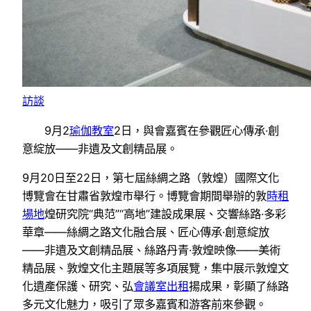
訪談
9月2
瑜伽教室
2日，與會嘉賓在參觀匠心傳承·創
意綻放——非遺及文創精品展。
9月20日至22日，第七屆絲綢之路（敦煌）國際文化
博覽會在甘肅省敦煌市舉行。博覽會期間舉辦的敦
時租
場地
煌研究院“典范”“高地”建設成果展、交響絲路·多彩
華章——絲綢之路文化融合展、匠心傳承·創意綻放
——非遺及文創精品展、絲路丹青·敦煌映像——美術
精品展、敦煌文化主題展等多項展覽，集中展示敦煌文
化遺產保護、研究、弘
會議室出租
揚成果，彰顯了絲路
多元文化魅力，吸引了眾多嘉賓和游客前來參觀。