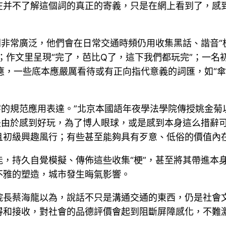
在并不了解這個詞的真正的寄義，只是在網上看到了，感
非常廣泛，他們會在日常交通時頻仍用收集黑話、諧音“梗
”；作文里呈現“完了，芭比Q了，這下我們都玩完”；一名
應，一些底本應嚴厲看待或有正向指代意義的詞匯，如“傘
字的規范應用表達。”北京本國語年夜學法學院傳授姚金菊以為
是由於感到好玩，為了博人眼球，或是感到本身這么措辭
且初級興趣風行；有些甚至能夠具有歹意、低俗的價值內
，持久自覺模擬、傳佈這些收集“梗”，甚至將其帶進本
不雅的塑造，城市發生晦氣影響。
院長蔡海龍以為，說話不只是溝通交通的東西，仍是社會
得和接收，對社會的品德評價會起到阻斷屏障感化，不難