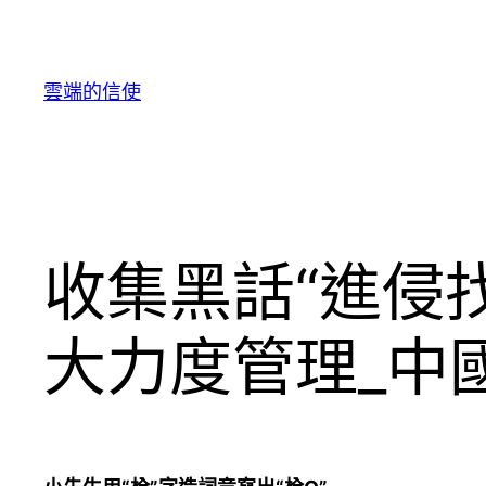
跳
至
主
雲端的信使
要
內
容
收集黑話“進侵
大力度管理_中