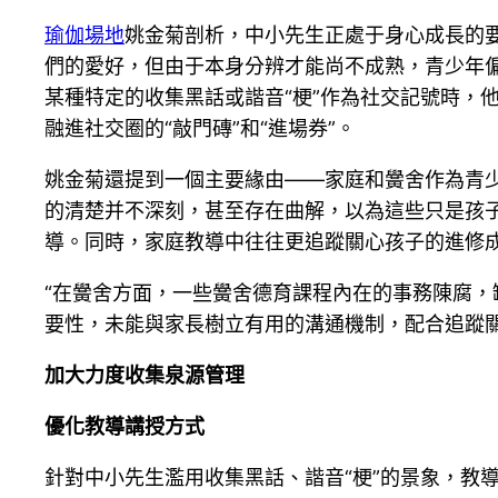
瑜伽場地
姚金菊剖析，中小先生正處于身心成長的要
們的愛好，但由于本身分辨才能尚不成熟，青少年偏
某種特定的收集黑話或諧音“梗”作為社交記號時，
融進社交圈的“敲門磚”和“進場券”。
姚金菊還提到一個主要緣由——家庭和黌舍作為青少
的清楚并不深刻，甚至存在曲解，以為這些只是孩
導。同時，家庭教導中往往更追蹤關心孩子的進修
“在黌舍方面，一些黌舍德育課程內在的事務陳腐
要性，未能與家長樹立有用的溝通機制，配合追蹤
加大力度收集泉源管理
優化教導講授方式
針對中小先生濫用收集黑話、諧音“梗”的景象，教