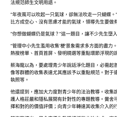
法規范師生文明用語。
“年夜風可以吹起一只氣球，卻無法吹走一只蝴蝶。
比方成空心、沒有思慮才能的氣球，領導先生要做
“你想做蝴蝶仍是氣球？”這一題目，讓不少先生墮
“管理中小先生濫用收集‘梗’景象需求多方面的盡力
熱搜榜單、首頁首屏、發明精選等重點環節浮現的
蔡海龍以為，要處理青少年說話淨化題目，必需起
像等群體的收集表達尤其應該予以重點規范。對于
執照等。
他還提到，應加大力度對青少年的法治教導。收集說
護人格莊嚴和隱私展開有針對性的專題教導。黌舍可
擇和對的的價值評價；向青少年轉達其收集介入的