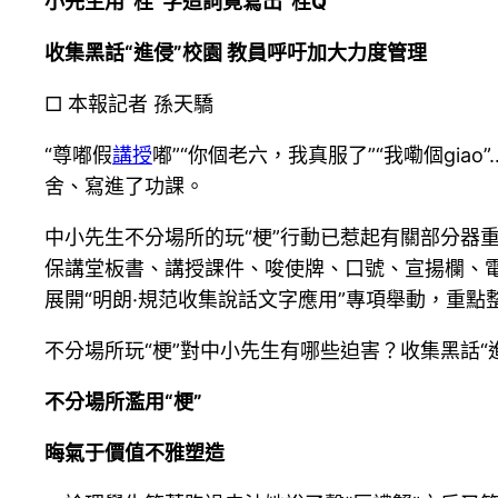
小先生用“栓”字造詞竟寫出“栓Q”
收集黑話“進侵”校園 教員呼吁加大力度管理
□ 本報記者 孫天驕
“尊嘟假
講授
嘟”“你個老六，我真服了”“我嘞個gi
舍、寫進了功課。
中小先生不分場所的玩“梗”行動已惹起有關部分器
保講堂板書、講授課件、唆使牌、口號、宣揚欄、電
展開“明朗·規范收集說話文字應用”專項舉動，重點
不分場所玩“梗”對中小先生有哪些迫害？收集黑話
不分場所濫用“梗”
晦氣于價值不雅塑造