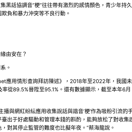
收集黑話協調音“梗”往往帶有激烈的感情顏色，青少年持
園欺負和暴力沖突等不良行動。
的緣由安在？
關系。
et應用情形查詢拜訪陳述》，2018年至2022年，我國未成年人
及率從89.5%晉陞至95.1%。還有數據顯示，截至本年6
主播與網紅紛紜應用收集說話與諧音‘梗’作為吸粉引流的
平臺出于好處驅動和管理本錢的斟酌，能夠放松了對收集
色，對其停止監管的難度也比擬年夜。”蔡海龍說。