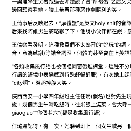
一論理學生笑著跑過去沖她說了聲“厚禮蟹”之后又
邊回頭察看她，臉上帶著那種惡作劇勝利的笑。
王倩事后反映過去，“厚禮蟹”是英文holy shi
后來找阿誰男生簡略聊了下，他說小伙伴都在說，感
王倩察看發明，這種教員們不太熟習的“好玩”的詞，在先
音，意為感謝)等諧音詞匯，個體的甚至會在上英語
“各類收集風行語也被個體同窗帶進講堂，這種不分場所地
行語的語境中表達感到特殊舒暢舒服)，有次她上課時
“city啊”，惹起捧腹大笑。
陜西西安一小學四年級班主任任璐(假名)也對先生
說，幾個男生午時吃飯時，往米飯上澆菜，會大呼一聲
giaogiao”“你個老六”(都是收集風行語)。
任璐還記得，有一次，她聽到班上一個女生喊另一個