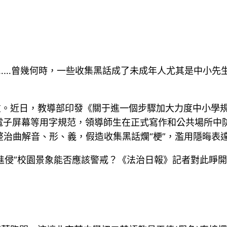
ao”……曾幾何時，一些收集黑話成了未成年人尤其是中小
重。近日，教導部印發《關于進一個步驟加大力度中小學
子屏幕等用字規范，領導師生在正式寫作和公共場所中防
整治曲解音、形、義，假造收集黑話爛“梗”，濫用隱晦表
“進侵”校園景象能否應該警戒？《法治日報》記者對此睜