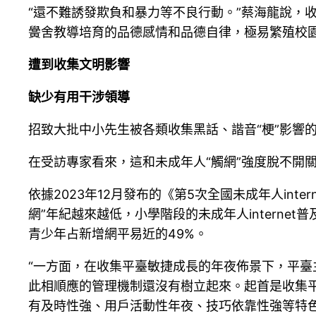
“還不難誘發欺負和暴力等不良行動。”蔡海龍說，
黌舍教導培育的品德感情和品德自律，極易繁殖校
遭到收集文明影響
缺少有用干涉領導
招致大批中小先生被各類收集黑話、諧音“梗”影響
在受訪專家看來，這和未成年人“觸網”強度脫不開
依據2023年12月發布的《第5次全國未成年人intern
網”年紀越來越低，小學階段的未成年人internet普
青少年占新增網平易近的49%。
“一方面，在收集平臺敏捷成長的年夜佈景下，平臺
此相順應的管理機制還沒有樹立起來。起首是收集
有及時性強、用戶活動性年夜、技巧依靠性強等特