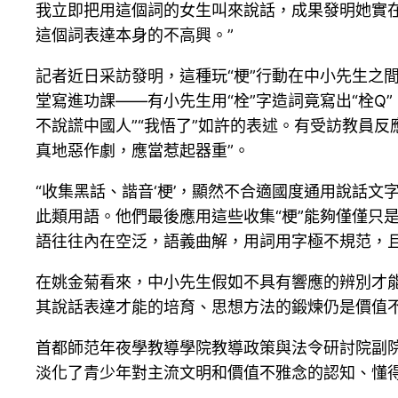
我立即把用這個詞的女生叫來說話，成果發明她實
這個詞表達本身的不高興。”
記者近日采訪發明，這種玩“梗”行動在中小先生之間
堂寫進功課——有小先生用“栓”字造詞竟寫出“栓Q
不說謊中國人”“我悟了”如許的表述。有受訪教員反
真地惡作劇，應當惹起器重”。
“收集黑話、諧音‘梗’，顯然不合適國度通用說話文
此類用語。他們最後應用這些收集“梗”能夠僅僅只
語往往內在空泛，語義曲解，用詞用字極不規范，
在姚金菊看來，中小先生假如不具有響應的辨別才能
其說話表達才能的培育、思想方法的鍛煉仍是價值
首都師范年夜學教導學院教導政策與法令研討院副
淡化了青少年對主流文明和價值不雅念的認知、懂