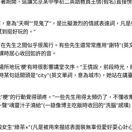
笑著跑開，這讓北京某中學初二英語教員王倩(假名)直接
t的音譯，意為“天啊”“見鬼了”，是比擬激烈的情感表達詞
到挺好玩的。”
生之間似乎很風行。有些先生還常常應用“謝特”(英文shit
課時居心收回如許的音。
玩‘梗’有時很影響講堂次序。”王倩說，前段時光，網上有一個風
某句話開頭是“city”(英文單詞，意為城市)，她站在
玩“梗”的行動覺得頭疼。“一些先生用得太頻仍了，不懂收
“魂靈汁子澆給”(一錄像博主吃飯時收回的“洗腦”感嘆
女生“綠茶×”(凡是被用來描述表面裝無辜但愛好耍心計