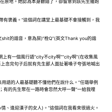
愣在原地。她認為本身聽錯了，卻留意到該先生邊跑
，凡是帶有褒義。“這個詞在講堂上最基礎不會接觸到，我
的諧音，意為屎)“栓Q”(英文Thank you的諧
行語“city不city啊”“city啊”(在收集風
講臺上念完句子后就有先生鄙人面扯著嗓子夸張地喊出
集用語的人最基礎聽不懂他們在說什么。”任璐舉例
)；有的先生聚在一路時會忽然大呼一聲“一給我哩
心情、逢迎漢子的女人)。“這個詞在我看來很過火。