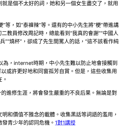
到就是個不太好的詞，她和另一個女生盡交了，就用
”等，如“泰褲辣”等。還有的中小先生將“梗”帶進講
初二教員修改周記時，總能看到“我真的會謝”“中國人
兵”“燒杯”，卻成了先生間罵人的話，“這不該看作純
，internet時期，中小先生難以防止地會接觸到
可以或許更好地和同窗孤芳自賞。但是，這些收集用
在。
身的進修生涯，將會發生嚴重的不良后果。無論是對
文明和價值不雅念的載體。收集黑話等詞語的濫用，
激發青少年的認同危機。
1對1講授