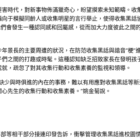
害時代，對新事物佈滿獵奇心，盼望摸索未知範疇。收集
向于模擬同齡人或收集明星的言行舉止，使得收集黑話協
他們會發生一種認同感和回屬感，從而加大力度彼此之間的
年景長的主要周遭的狀況，在防范收集黑話與諧音“梗”
子們之間的打趣或時髦。這種認知缺乏招致家長在發明孩
成就，疏忽了對其收集行動和收集素養的監視和領導。
，缺少與時俱進的內在的事務，難以有用應對收集黑話等
關心先生的收集行動和收集素養。”姚金菊說。
導部等相干部分接連印發告訴，衝擊管理收集黑話進校園