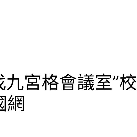
找九宮格會議室”校
國網