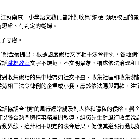
”江蘇南京一小學語文教員曾針對收集“爛梗”頻現校園的景
有思慮、有判定的蝴蝶。
入了思慮。
。”姚金菊提出，根據國度說話文字相干法令律例，各地網信、
說話
跳舞教室
文字不規范、不文明景象，構成依法治理和
首對收集說話的集中地帶如社交平臺、收集社區和收集游
違背相干法令律例的企業或小我，應該依法賜與罰款、注
話協調音“梗”的風行經常觸及對人格和隱私的侵略。黌
以聯合熱門輿情事務展開教導，組織先生對風行收集說話
行動界線、違背相干規定的法令后果，促使其遵照行動規