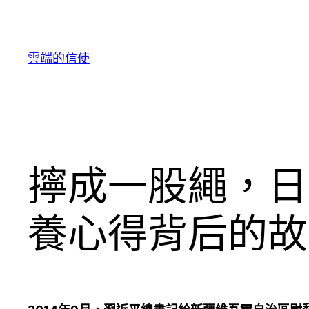
跳
至
主
雲端的信使
要
內
容
擰成一股繩，日
養心得背后的故