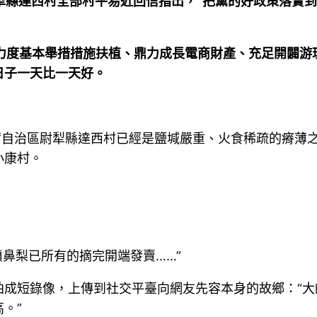
尉犁縣達西村全部村平易近回信指出，“把黨的好政策落實
大力度基本舉措措施扶植、鼎力成長電商財產、充足開闢游
日子一天比一天好。
爾自治區尉犁縣達西村已經是鹽堿嚴重、火食稀疏的瘠薄
小康村。
噴鼻梨已所有的摘完開端發賣……”
拍成短錄像，上傳到社交平臺向網友先容本身的故鄉：“
。”