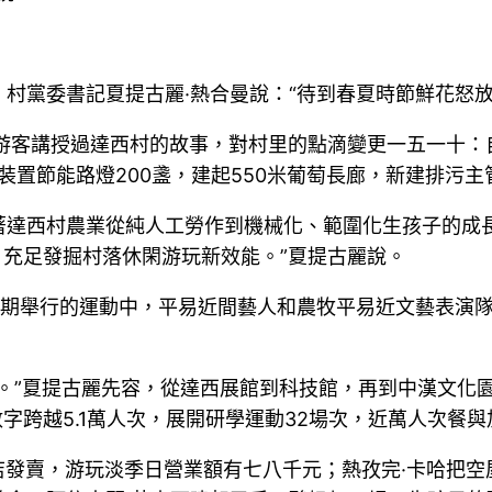
村黨委書記夏提古麗·熱合曼說：“待到春夏時節鮮花怒放
次游客講授過達西村的故事，對村里的點滴變更一五一十：
裝置節能路燈200盞，建起550米葡萄長廊，新建排污主管網
著達西村農業從純人工勞作到機械化、範圍化生孩子的成
戶，充足發掘村落休閑游玩新效能。”夏提古麗說。
按期舉行的運動中，平易近間藝人和農牧平易近文藝表演
。”夏提古麗先容，從達西展館到科技館，再到中漢文化
數字跨越5.1萬人次，展開研學運動32場次，近萬人次餐
體店發賣，游玩淡季日營業額有七八千元；熱孜完·卡哈把