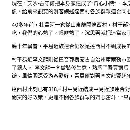
現在，艾沙·吾守爾把本身家建成了“齊心小院”，本
像，給前來觀賞的游客講述達西村各族群眾連合同
40多年前，杜孟河一家從山東離開達西村，村干部
吃，我們的心熱了，眼眶熱了，沉思著就把這當家了
幾十年曩昔，平易近族連合仍然是達西村不竭成長的p
村平易近李文龍剛從巴音郭楞蒙古自治州庫爾勒市回
了親人。”李文龍一向做裝修生意，熟悉了吾買爾
辦。風情園深受游客愛好，吾買爾對著李文龍豎起年
達西村此刻已有318戶村平易近結成平易近族連合
開黨的好政策，更離不開各族群眾的齊心奮斗，“只