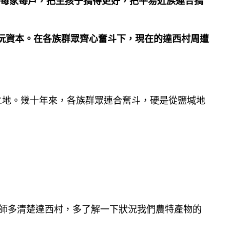
到每家每戶，把生孩子搞得更好，把平易近族連合搞
玩資本。在各族群眾齊心奮斗下，現在的達西村周遭
之地。幾十年來，各族群眾連合奮斗，硬是從鹽堿地
大師多清楚達西村，多了解一下狀況我們農特產物的