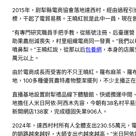
2015年，尉犁縣電商協會落地達西村，經由過程
標，干起了電貿易務。王曉紅就是此中一員，現在
“有專門研究職員手把手教，從賬號注冊、后臺運營
助果農削減喪失，村里組織電商同一發賣。“我們以
噴鼻梨。”王曉紅說，從那以后
包養網
，本身的店展
萬元以上。
由於電商成長而受害的不只王曉紅。羅布麻茶、羅布
地，100多種優質農特產物整潔擺列，不少主播正
直播基地設置尉犁禮品線下體驗館、快遞攬運中間、
地擔任人米日阿依·阿西木先容，今朝有38名村平易
新開網店138家，完成穩固失業906人。
2024年，達西村村所有人全體支出230.55萬
的銷路越來越好，大師支出也越來越高。”米日阿依