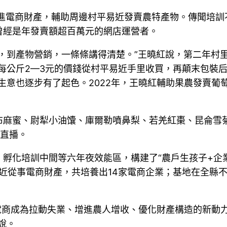
引進電商財產，輔助周邊村平易近發賣農特產物。傳聞培
曾經是年發賣額超百萬元的網店運營者。
，到產物營銷，一條條講得清楚。”王曉紅說，第二年村
每公斤2—3元的價錢從村平易近手里收買，再顛末包裝
生意也逐步有了起色。2022年，王曉紅輔助果農發賣葡萄
麻蜜、尉犁小油馕、庫爾勒噴鼻梨、若羌紅棗、昆侖雪菊
在直播。
孵化培訓中間等六年夜效能區，構建了“農戶生孩子+企業
近從事電商財產，共培養出14家電商企業；基地在全縣不
元，電商成為拉動失業、增進農人增收、優化財產構造的新
說。