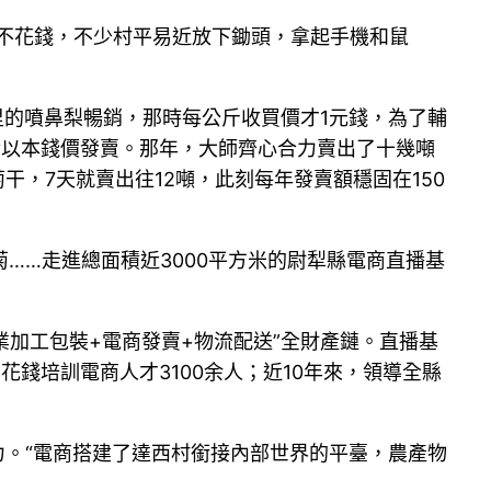
訓不花錢，不少村平易近放下鋤頭，拿起手機和鼠
里的噴鼻梨暢銷，那時每公斤收買價才1元錢，為了輔
后以本錢價發賣。那年，大師齊心合力賣出了十幾噸
干，7天就賣出往12噸，此刻每年發賣額穩固在150
……走進總面積近3000平方米的尉犁縣電商直播基
加工包裝+電商發賣+物流配送”全財產鏈。直播基
花錢培訓電商人才3100余人；近10年來，領導全縣
動力。“電商搭建了達西村銜接內部世界的平臺，農產物