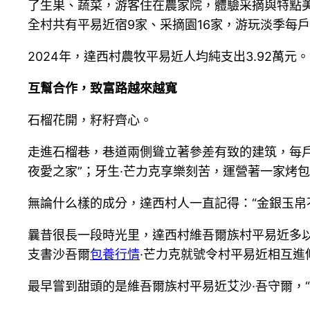
了生果、蔬菜，游客住在農家院，體驗采摘與特點美
全村共有平易近宿9家、采摘園16家，游玩淡季每戶
2024年，達西村農牧平易近人均純支出3.92萬
互幫合作，致富路越來越寬
石榴花開，籽籽齊心。
走進石榴巷，巷道兩側聳立著參差有致的建筑，每戶
夜愛之家”；牙生·芒力克享樂刻苦，運營著一家烤包
無論什么樣的成分，達西村人一直記得：“金銀玉帛
曩昔很長一段時光里，達西村維吾爾族村平易近多以
支書沙吾爾
包養行情
·芒力克就號令村平易近相互進
最早嘗到甜頭的是維吾爾族村平易近艾沙·吾守爾，“