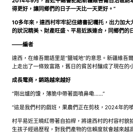
2014年9月，習近平總書記給新疆維吾爾自治區
得更好，讓同鄉們的日子一天比一天更好。”
10多年來，達西村牢牢記住總書記囑托，出力加
的狀況精美、財產旺盛、平易近族連合，同鄉們的
——編者
達西，在維吾爾語里是“鹽堿地”的意思。新疆維吾
上走出了一條致富路，舊日的貧苦村釀成了現在的
成長電商，銷路越來越好
“剛出爐的馕，薄脆中帶著面噴鼻嘞……”
“這是我們村的戲班，果農們正在剪枝，2024年的
村平易近王曉紅帶著自拍桿，將達西村的村容村貌
生孩子經過歷程，對我們產物的信賴度就會越來越高