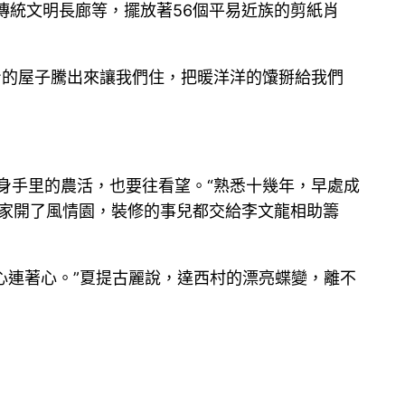
、傳統文明長廊等，擺放著56個平易近族的剪紙肖
身的屋子騰出來讓我們住，把暖洋洋的馕掰給我們
身手里的農活，也要往看望。“熟悉十幾年，早處成
爾家開了風情園，裝修的事兒都交給李文龍相助籌
心連著心。”夏提古麗說，達西村的漂亮蝶變，離不