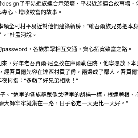
身design了平易近族連合示范墻、平易近族連合故事墻
心專心、增收致富的故事。
率領全村村平易近幫他們建築新房，“維吾爾族兄弟把本
。”杜孟河說。
assword，各族群眾相互交通，齊心拓寬致富之路。
來，好年老吾買爾·尼亞孜在庫爾勒住院，他寧愿放下本
后，經吾買爾先容在達西村買了房，兩邊成了鄰人。吾買
夜拇指：“多虧了好兄弟相助！”
對子。“這里的各族群眾像戈壁里的胡楊一樣，根連著根、
需大師牢牢凝集在一路，日子必定一天更比一天好。”