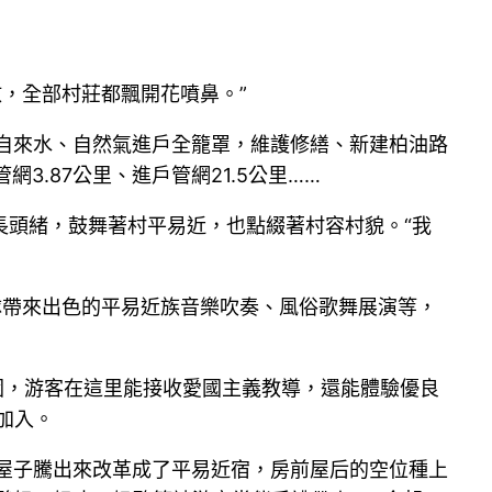
，全部村莊都飄開花噴鼻。”
自來水、自然氣進戶全籠罩，維護修繕、新建柏油路
3.87公里、進戶管網21.5公里……
長頭緒，鼓舞著村平易近，也點綴著村容村貌。“我
隊帶來出色的平易近族音樂吹奏、風俗歌舞展演等，
園，游客在這里能接收愛國主義教導，還能體驗優良
與加入。
空屋子騰出來改革成了平易近宿，房前屋后的空位種上