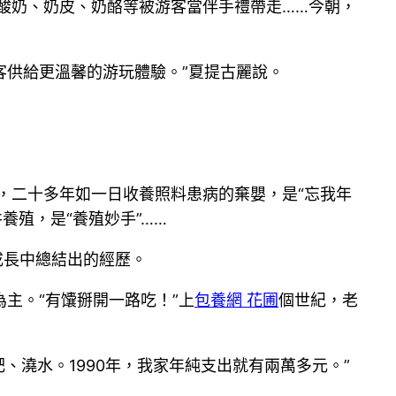
酸奶、奶皮、奶酪等被游客當伴手禮帶走……今朝，
游客供給更溫馨的游玩體驗。”夏提古麗說。
，二十多年如一日收養照料患病的棄嬰，是“忘我年
養殖，是“養殖妙手”……
成長中總結出的經歷。
主。“有馕掰開一路吃！”上
包養網 花圃
個世紀，老
、澆水。1990年，我家年純支出就有兩萬多元。”