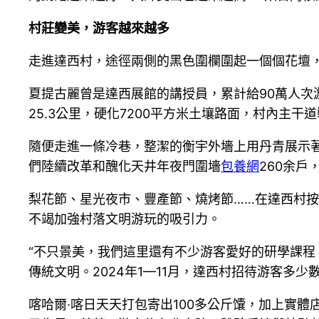
村莊變美，游客越來越多
走進達西村，途徑兩側的黑色圍欄圍起一個個花壇，
夏提古麗曾是達西展館的講授員，累計給90萬人
25.3公里，硬化7200平方米土壤路面，村內主干道
隨便走進一條冷巷，整潔的衡宇外墻上用丹青展示
們陸續改革和醜化天井年夜門圍墻
包養網
260余
梨花節、星光夜市、豐產節、燒烤節……在達西村
不竭加強村落文明游玩的吸引力。
“不只景美，我們這里還有不少游客愛好的研學課程
傳統文明。2024年1—11月，達西村招待游客多少
喀哈爾·喀日天天打包寄出100多公斤馕，加上實