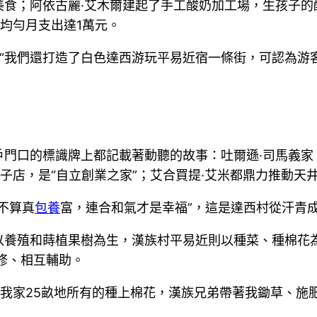
食；阿依古麗·艾木爾建起了手工酸奶加工場，生孩子的
均勻月支出達1萬元。
元。“我們還打造了白色達西游玩平易近宿一條街，可認為
門口的標識牌上都記載著動聽的故事：吐爾遜·司馬義家
子店，是“自立創業之家”；艾合買提·艾米都鼎力推動天井
不算真
包養
富，連合和氣才是幸福”，這是達西村從汗青
養殖和蒔植果樹為生，漢族村平易近則以種菜、種棉花為
修、相互輔助。
我家25畝地所有的種上棉花，漢族兄弟帶著我鋤草、施肥