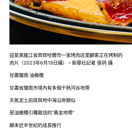
這是黑龍江省齊齊哈爾市一家烤肉店里顧客正在烤制的
肉片（2023年6月19日攝）。新華社記者 張玥 攝
甘肅隴南·油橄欖
甘肅省隴南市境內有多個干熱河谷地帶
天氣泥土前提與地中海沿岸類似
是油橄欖引種栽培的“黃金地帶”
顛末近半世紀的成長推行