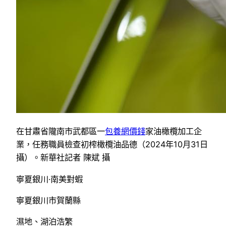
在甘肅省隴南市武都區一
包養網價錢
家油橄欖加工企
業，任務職員檢查初榨橄欖油品德（2024年10月31日
攝）。新華社記者 陳斌 攝
寧夏銀川·南美對蝦
寧夏銀川市賀蘭縣
濕地、湖泊浩繁