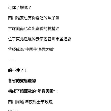
可你了解嗎？
四川雅安也有你愛吃的魚子醬
甘肅隴南也產出幽香的橄欖油
位于東北邊境的云南省普洱市孟連縣
曾經成為“中國牛油果之鄉”
……
躲不住了！
各省的寶躲產物
構成了暗藏款的“年貨輿圖”：
四川阿壩·年夜馬士革玫瑰