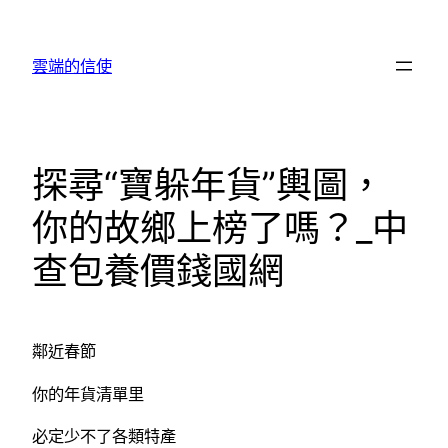
跳
至
雲端的信使
主
要
內
容
探尋“寶躲年貨”輿圖，
你的故鄉上榜了嗎？_中
查包養價錢國網
鄰近春節
你的年貨清單里
必定少不了各類特產