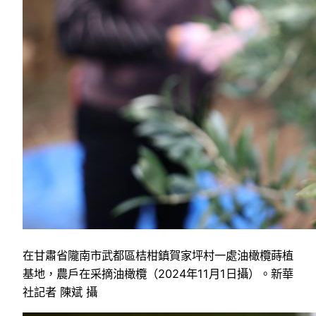
在甘肅省隴南市武都區桔柑鎮賀家坪村一處油橄欖蒔植
基地，農戶在采摘油橄欖（2024年11月1日攝）。新華
社記者 陳斌 攝