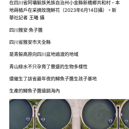
在四川省阿壩躲族羌族自治州小金縣新橋鄉共和村，本
地蒔植戶在采摘玫瑰鮮花（2023年6月14日攝）。新
華社記者 王曦 攝
四川雅安·魚子醬
四川省雅安市天全縣
是青躲高原向四川盆地過渡的地域
青山綠水不只孕育了豐盛的生物多樣性
還催生了該省最年夜的鱘魚子醬生孩子基地
生產的鱘魚子醬遠銷海內