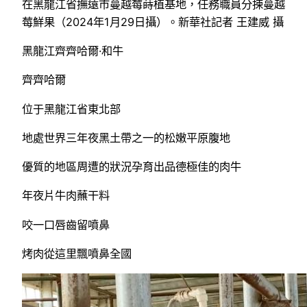
在黑龍江省撫遠市蔓越莓蒔植基地，任務職員分揀蔓越
莓鮮果（2024年1月29日攝）。新華社記者 王建威 攝
黑龍江齊齊哈爾·和牛
齊齊哈爾
位于黑龍江省東北部
地處世界三年夜黑土帶之一的松嫩平原腹地
優質的地區周遭的狀況孕育出品德極佳的肉牛
年夜片牛肉蘸干料
咬一口唇齒留噴鼻
烤肉從這里飄噴鼻全國