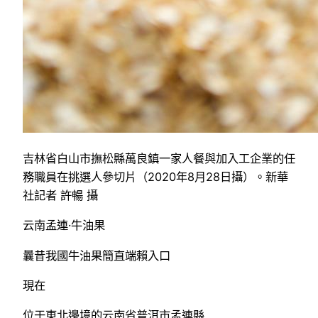
吉林省白山市撫松縣萬良鎮一家人餐與加入工企業的任
務職員在挑選人參切片（2020年8月28日攝）。新華
社記者 許暢 攝
云南孟連·牛油果
曩昔我國牛油果簡直端賴入口
現在
位于東北邊境的云南省普洱市孟連縣