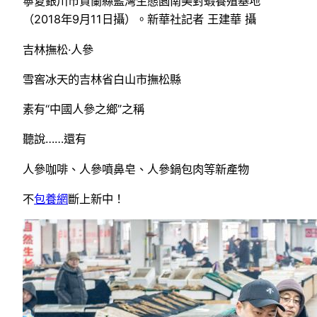
寧夏銀川市賀蘭縣藍灣生態園南美對蝦養殖基地
（2018年9月11日攝）。新華社記者 王建華 攝
吉林撫松·人參
雪窖冰天的吉林省白山市撫松縣
素有“中國人參之鄉”之稱
聽說……還有
人參咖啡、人參噴鼻皂、人參鍋包肉等新產物
不
包養網
斷上新中！