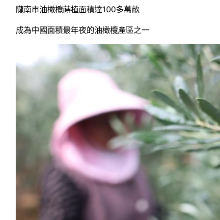
隴南市油橄欖蒔植面積達100多萬畝
成為中國面積最年夜的油橄欖產區之一