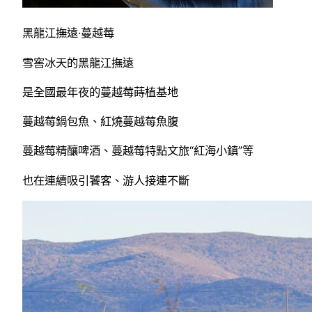
黑龍江撫遠·蔓越莓
雪窖冰天的黑龍江撫遠
是全國最年夜的蔓越莓蒔植基地
蔓越莓鍋包魚、紅燒蔓越莓魚腹
蔓越莓精釀啤酒、蔓越莓特點文旅“紅海小鎮”等
也在連續吸引饕客、游人接連不斷