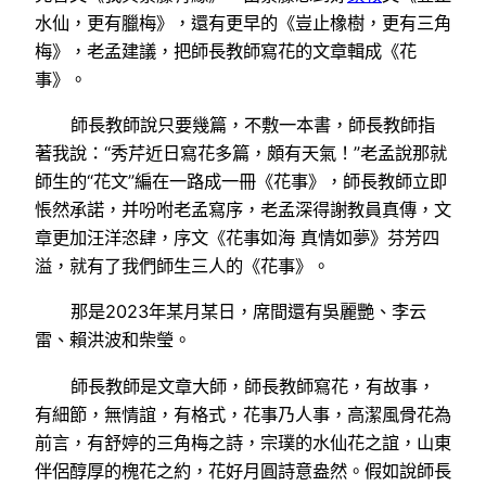
水仙，更有臘梅》，還有更早的《豈止橡樹，更有三角
梅》，老孟建議，把師長教師寫花的文章輯成《花
事》。
師長教師說只要幾篇，不敷一本書，師長教師指
著我說：“秀芹近日寫花多篇，頗有天氣！”老孟說那就
師生的“花文”編在一路成一冊《花事》，師長教師立即
悵然承諾，并吩咐老孟寫序，老孟深得謝教員真傳，文
章更加汪洋恣肆，序文《花事如海 真情如夢》芬芳四
溢，就有了我們師生三人的《花事》。
那是2023年某月某日，席間還有吳麗艷、李云
雷、賴洪波和柴瑩。
師長教師是文章大師，師長教師寫花，有故事，
有細節，無情誼，有格式，花事乃人事，高潔風骨花為
前言，有舒婷的三角梅之詩，宗璞的水仙花之誼，山東
伴侶醇厚的槐花之約，花好月圓詩意盎然。假如說師長