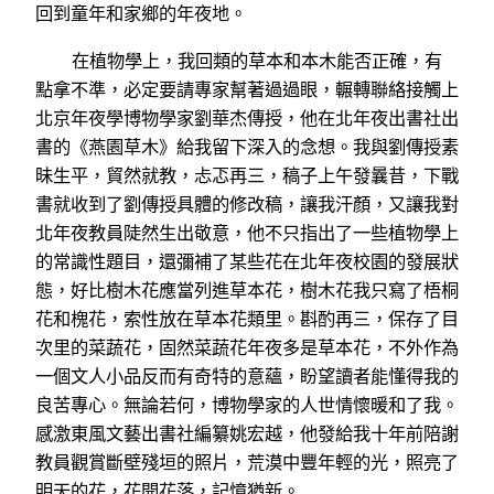
回到童年和家鄉的年夜地。
在植物學上，我回類的草本和本木能否正確，有
點拿不準，必定要請專家幫著過過眼，輾轉聯絡接觸上
北京年夜學博物學家劉華杰傳授，他在北年夜出書社出
書的《燕園草木》給我留下深入的念想。我與劉傳授素
昧生平，貿然就教，忐忑再三，稿子上午發曩昔，下戰
書就收到了劉傳授具體的修改稿，讓我汗顏，又讓我對
北年夜教員陡然生出敬意，他不只指出了一些植物學上
的常識性題目，還彌補了某些花在北年夜校園的發展狀
態，好比樹木花應當列進草本花，樹木花我只寫了梧桐
花和槐花，索性放在草本花類里。斟酌再三，保存了目
次里的菜蔬花，固然菜蔬花年夜多是草本花，不外作為
一個文人小品反而有奇特的意蘊，盼望讀者能懂得我的
良苦專心。無論若何，博物學家的人世情懷暖和了我。
感激東風文藝出書社編纂姚宏越，他發給我十年前陪謝
教員觀賞斷壁殘垣的照片，荒漠中豐年輕的光，照亮了
明天的花，花開花落，記憶猶新。