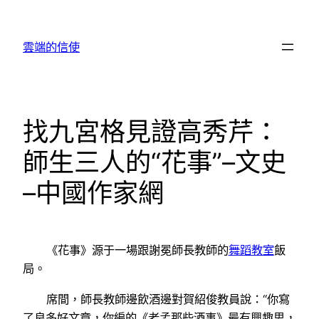
跳
至
雲端的信使
主
要
內
容
找九宮格見證高秀芹：
師生三人的“花事”–文史
–中國作家網
《花事》源于一場跟謝冕師長教師的
舞蹈教室
飯
局。
席間，師長教師邊飲酒邊對賀紹俊教員說：“你寫
了良多好文章，你編的《老孟那些酒事》最有興趣思，