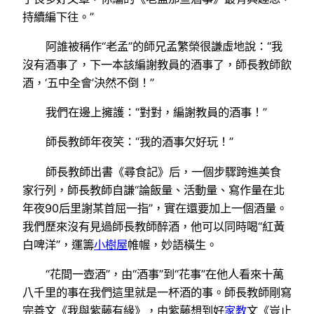
持續編下往。”
阿誰被稱作“老孟”的師兄孟繁榮很謙虛地說：“我
沒有酒事了，下一本該編謝教員的酒事了，師長教師飲
酒，‘五中全會’決然不倒！”
我們在邊上擁護：“對對，編謝教員的酒事！”
師長教師年夜笑：“我的酒事欠好玩！”
師長教師出書《尋食記》后，一個步驟跨進美食
家行列，師長教師自謙“論飯量、活動量、寫作量在北
年夜90后里謝某首屈一指”，實在還要加上一個酒量。
我們歷來沒有見過師長教師醉酒，他可以同時喝“紅黃
白啤洋”，運籌
小樹屋
帷幄，妙語橫生。
“花間一壺酒”，由“酒事”到“花事”在他人看來十萬
八千里的事在我們這里就是一杯酒的事。師長教師剛寫
完善文《我與紫藤有緣》，由紫藤想到好
家教
文《豈止