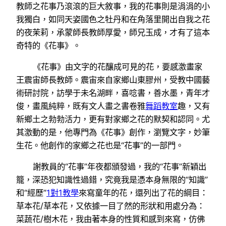
教師之花事乃滾滾的巨大敘事，我的花事則是涓涓的小
我獨白，如同天姿國色之牡丹和在角落里開出自我之花
的夜茉莉，承蒙師長教師厚愛，師兄玉成，才有了這本
奇特的《花事》。
《花事》由文字的花釀成可見的花，要感激畫家
王震宙師長教師。震宙來自家鄉山東膠州，受教中國藝
術研討院，訪學于未名湖畔，喜唸書，善水墨，青年才
俊，畫風純粹，既有文人畫之書卷雅
舞蹈教室
趣，又有
新鄉土之勃勃活力，更有對家鄉之花的默契和認同。尤
其激動的是，他專門為《花事》創作，瀏覽文字，妙筆
生花。他創作的家鄉之花也是“花事”的一部門。
謝教員的“花事”年夜都頒發過，我的“花事”新穎出
籠，深恐犯知識性過錯，究竟我是憑本身無限的“知識”
和“經歷”
1對1教學
來寫童年的花，還列出了花的綱目：
草本花/草本花，又依據一目了然的形狀和用處分為：
菜蔬花/樹木花，我由著本身的性質和感到來寫，仿佛