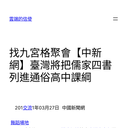
跳
至
雲端的信使
主
要
內
容
找九宮格聚會【中新
網】臺灣將把儒家四書
列進通俗高中課綱
201
交流
1年03月27日 中國新聞網
舞蹈場地