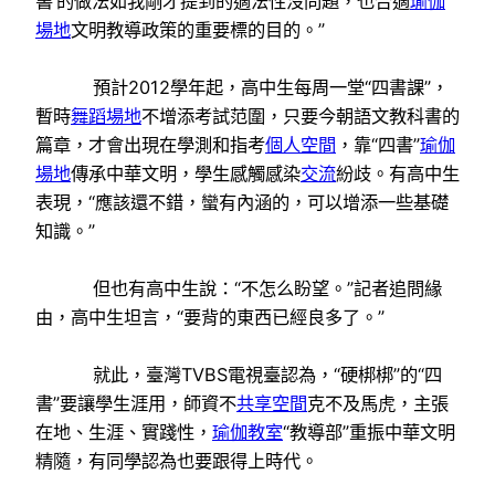
書’的做法如我剛才提到的適法性沒問題，也合適
瑜伽
場地
文明教導政策的重要標的目的。”
預計2012學年起，高中生每周一堂“四書課”，
暫時
舞蹈場地
不增添考試范圍，只要今朝語文教科書的
篇章，才會出現在學測和指考
個人空間
，靠“四書”
瑜伽
場地
傳承中華文明，學生感觸感染
交流
紛歧。有高中生
表現，“應該還不錯，蠻有內涵的，可以增添一些基礎
知識。”
但也有高中生說：“不怎么盼望。”記者追問緣
由，高中生坦言，“要背的東西已經良多了。”
就此，臺灣TVBS電視臺認為，“硬梆梆”的“四
書”要讓學生涯用，師資不
共享空間
克不及馬虎，主張
在地、生涯、實踐性，
瑜伽教室
“教導部”重振中華文明
精隨，有同學認為也要跟得上時代。