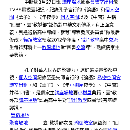
中新網3月27日電
講座場地
據臺
會議室出租
灣
TVBS電視臺報道，紀錄孔子言行的《論語》和
個人空
間
《孟子》、《年夜學》
個人空間
以及《中庸》并稱
“四書”，臺“教導部”認為對中華文明傳承，有正面意
義，列進通俗高中課綱，就等“課程發展委員會”做最后
修改，
舞蹈教室
預定2012學年度，
1對1教學
高中
交流
生每禮拜將上一
教學場地
堂“四書
交流
課”，熟讀儒家主
要典籍。
孔子對華人世界的影響力，連好萊塢電影都重
視，
個人空間
紀錄至圣先師言行的《論語》
私密空間
會
議室出租
，和《孟子》、《年
小樹屋
夜學》、《中庸》
并稱“四書”，是儒家主
講座場地
要
小樹屋
典籍，臺“教
導部
講座場地
”認為高中生對“
1對1教學
四書”該有基礎
認識。
舞蹈場地
聚會場地
臺“教導部次長”
瑜伽教室
陳益興：“‘四