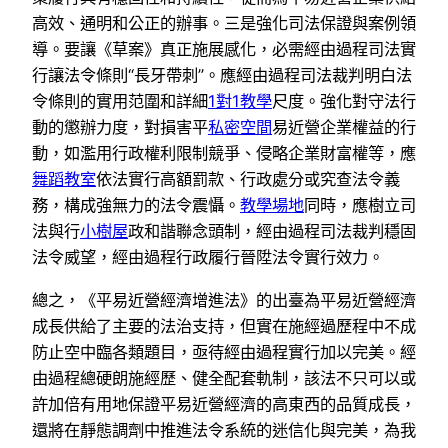
高效、通明和公正的辦事。三是強化司法保證與案例領
導。要讓《草案》真正施展感化，必需經由過程司法實
行讓法令條則“長牙帶刺”。應經由過程司法裁判明白法
令條則的實用范圍和詳細
1對1教學
尺度。強化對守法行
動的懲辦力度，對損害平
私密空間
易近營企業權益的行
動，如濫用行政權利限制競爭、侵略企業財富權等，應
舞蹈教室
依法實行高額罰款、行政處分或究查法令義
務，構成強無力的法令震懾。
教學場地
同時，應樹立司
法與行
小樹屋
政和諧聯念頭制，經由過程司法裁判穩固
法令威望，經由過程行政履行晉陞法令實行效力。
總之，《平易近營經濟增進法》的出臺為平易近營經濟
成長供給了主要的法治支持，但實在施經過歷程中不成
防止空中臨各類題目，亟待經由過程實行加以完美。經
由過程總硬朗施經歷、健全配套軌制，該法不只可以或
許加倍有用地保證平易近營經濟的高東西的品質成長，
還將在靜態調劑中推進法令系統的迷信化與完美，為我