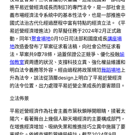
進平易近營經濟成長而制訂的專門法令，是一部社會主
義市場經濟法令系統中的基本性法令，也是一部推進中
國式法治古代化經過歷程中富有特點的經濟立法。《平
易近營經濟增進法》的草擬任務于2024年2月正式啟
動，同年1
聚會場地
0月10日司法部和國度成長
講座場
地
改造委發布了草案征求看法稿，向社會公然征求看
法。草案共9章78條，涵蓋保證公正競爭、優化投融
瑜
伽教室
資周遭的狀況、支撐科技立異、強化權益維護和
明白法令義務等外容。經由過程將政策規范
舞蹈場地
上
升為法令，該法從頂層design上明白了平易近營經濟
的法令位置，出力處理平易近營企業成長的要害題目。
立法佈景
平易近營經濟作為社會主義市葉秋鎖睜開眼睛，揉著太
陽穴，看著舞台上幾個人聊天場經濟的主要構成部門，
在增進經濟增加、吸納失業和推進技巧立異中施展了要
害感化。依據市場監管總局統計，截至2024年9月