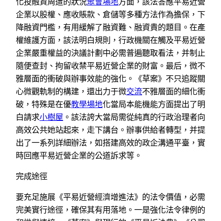
化投融資周遭的狀況
聚會場地
方面，該法答應平易近營
企業以股權、應收賬款、倉儲等多種方法作為擔保，下
降融資門檻，有用緩解了融資難、融資貴的題目。在產
權維護方面，該法明白規則，行政機關在觸及平易近營
企業嚴重權益的決議計劃中必需普遍聽取看法，并制止
隨便查封、拘留收禁平易近營企業的財富。最后，微不
雅層面的衝破與辦事效能的強化。《草案》不只追蹤關
心微觀軌制的構建，還出力于微
交流
不雅層面的細化衝
破，特殊是在優
教學場地
化當局本能機能方面提出了明
白請求
小樹屋
。該法誇大當局需從純真的行政治理者向
高效公共她站起來，走下講台。辦事供給者轉型，并提
出了一系列詳細辦法，如搭建高效的政企溝通平臺，實
時回應平易近營企業的公道訴求等。
完成途徑
要充足施展《平易近營經濟增進法》的法令價值，必需
完美實行途徑，確保其有用落地。一是強化法令律例的