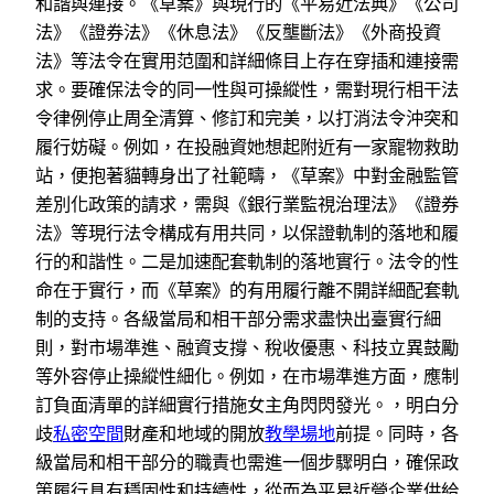
和諧與連接。《草案》與現行的《平易近法典》《公司
法》《證券法》《休息法》《反壟斷法》《外商投資
法》等法令在實用范圍和詳細條目上存在穿插和連接需
求。要確保法令的同一性與可操縱性，需對現行相干法
令律例停止周全清算、修訂和完美，以打消法令沖突和
履行妨礙。例如，在投融資她想起附近有一家寵物救助
站，便抱著貓轉身出了社範疇，《草案》中對金融監管
差別化政策的請求，需與《銀行業監視治理法》《證券
法》等現行法令構成有用共同，以保證軌制的落地和履
行的和諧性。二是加速配套軌制的落地實行。法令的性
命在于實行，而《草案》的有用履行離不開詳細配套軌
制的支持。各級當局和相干部分需求盡快出臺實行細
則，對市場準進、融資支撐、稅收優惠、科技立異鼓勵
等外容停止操縱性細化。例如，在市場準進方面，應制
訂負面清單的詳細實行措施女主角閃閃發光。，明白分
歧
私密空間
財產和地域的開放
教學場地
前提。同時，各
級當局和相干部分的職責也需進一個步驟明白，確保政
策履行具有穩固性和持續性，從而為平易近營企業供給