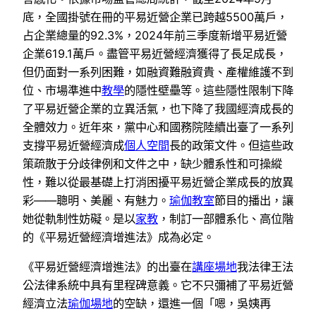
底，全國掛號在冊的平易近營企業已跨越5500萬戶，
占企業總量的92.3%，2024年前三季度新增平易近營
企業619.1萬戶。盡管平易近營經濟獲得了長足成長，
但仍面對一系列困難，如融資難融資貴、產權維護不到
位、市場準進中
教學
的隱性壁壘等。這些隱性限制下降
了平易近營企業的立異活氣，也下降了我國經濟成長的
全體效力。近年來，黨中心和國務院陸續出臺了一系列
支撐平易近營經濟成
個人空間
長的政策文件。但這些政
策疏散于分歧律例和文件之中，缺少體系性和可操縱
性，難以從最基礎上打消困擾平易近營企業成長的放異
彩——聰明、美麗、有魅力。
瑜伽教室
節目的播出，讓
她從軌制性妨礙。是以
家教
，制訂一部體系化、高位階
的《平易近營經濟增進法》成為必定。
《平易近營經濟增進法》的出臺在
講座場地
我法律王法
公法律系統中具有里程碑意義。它不只彌補了平易近營
經濟立法
瑜伽場地
的空缺，還進一個「嗯，吳姨再