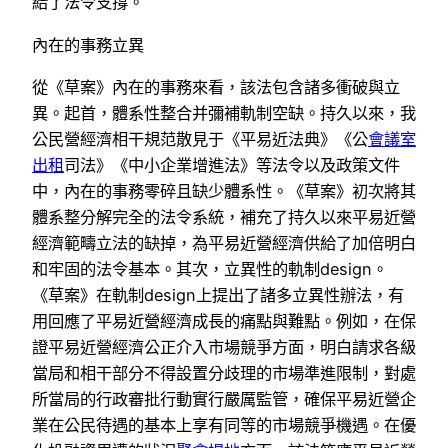
給了法令支撐。
內在的事務立異
從《草案》內在的事務來看，該法包含諸多衝破與立
異。起首，體系性整合并彌補軌制空缺。持久以來，我
公民營經濟相干規范散見于《平易近法典》《公
會議室
出租
司法》《中小企業增進法》等法令以及政策文件
中，內在的事務零碎且缺少體系性。《草案》初次將其
體系整分解完全的法令系統，補充了持久以來平易近營
經濟範疇立法的缺掉，為平易近營經濟供給了加倍明白
和牢固的法令基本。其次，立異性的軌制design。
《草案》在軌制design上提出了諸多立異性辦法，有
用回應了平易近營經濟成長的痛點與難點。例如，在保
證平易近營經濟公正介入市場競爭方面，明白請求各級
當局和相干部分不得設置分歧理的市場準進限制，對處
所當局的行政審批行動實行嚴厲監管，確保平易近營企
業在公民待遇的基本上享有同等的市場競爭機遇。在優