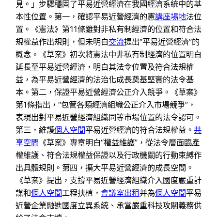
見。」步驟穩固了平易近營經濟在我國經濟系統中的基
本性位置。第一，確認平易近營經濟的憲
講座場地
法位
置。《憲法》第11條雖對非私有制經濟的位置和符合法
規權益作出規則，但未明白
交流
提出“平易近營經濟”的
概念。《草案》初次將憲法中非私有制經濟的位置明白
延長至平易近營經濟，明白其法令位置及符合法規權
益，為平易近營經濟的法治化成長奠基堅實的法令基
本。第二，保證平易近營經濟公正介入競爭。《草案》
第1條指出，“包管各類經濟組織公正介入市場競爭”，
表現出對平易近營經濟組織同等市場位置的法令認可。
第三，維護
個人空間
平易近營經濟的符合法規權益。
共
享空間
《草案》專章明白“權益維護”，從法令層面臨產
權維護、符合法規權益保證以及行政機關的行動束縛作
出具體規則。第四，擴大平易近營經濟的成長空間。
《草案》提出，支撐平易近營經濟組織介入國度嚴重計
謀和
個人空間
工程扶植，
會議室出租
并為
個人空間
平易
近營企業融進國度立異系統、承當嚴重科技攻關義務供