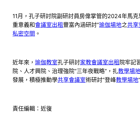
11月，孔子研討院副研討員房偉掌管的2024年馬
重意義和
會議室出租
豐富內涵研討”
瑜伽場地
之
共享
私密空間
。
近年來，
瑜伽教室
孔子研討
家教
會議室出租
院牢記
院、人才興院、治理強院“三年夜戰略”，扎
教學場
發展，積極推動學
共享會議室
術研討“登峰
教學場地
責任編輯：近復