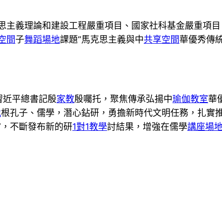
克思主義理論和建設工程嚴重項目、國家社科基金嚴重項目
空間
子
舞蹈場地
課題“馬克思主義與中
共享空間
華優秀傳
習近平總書記殷
家教
殷囑托，聚焦傳承弘揚中
瑜伽教室
華
地
根孔子、儒學，潛心鉆研，勇擔新時代文明任務，扎實
”，不斷發布新的研
1對1教學
討結果，增強在儒學
講座場