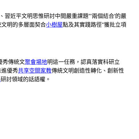
、習近平文明思惟研討中間嚴重課題“‘兩個結合’的嚴
統文明的多層面契合
小樹屋
點及其實踐路徑”獲批立項
優秀傳統文
聚會場地
明這一任務，認真落實科研立
推進優秀
共享空間
家教
傳統文明創造性轉化、創新性
地
研討領域的話語權。