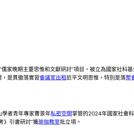
“儒家晚期主要思惟和文獻研討”項目，被立為國家社科基
理，是貫徹落實習
會議室出租
近平文明思惟，特別是落
聚
山學者青年專家曹景年
私密空間
掌管的2024年國家社會
考》引書研討”獲
瑜伽教室
批立項。