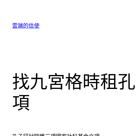
跳
至
主
雲端的信使
要
內
容
找九宮格時租孔
項