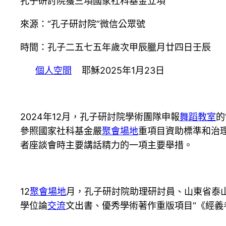
孔子研討院獲三項國家社科基金立項
來源：“孔子研討院”微信公眾號
時間：孔子二五七五年歲次甲辰臘月廿四日壬辰
個人空間
耶穌2025年1月23日
2024年12月，孔子研討院學術團隊申報
舞蹈教室
的
參照國家社科基金嚴
聚會場地
重項目資助標準和治
者座談會時主要講話精力的一項主要舉措。
12
聚會場地
月，孔子研討院助理研討員、山東省泰
學位論
交流
文出書、優秀學術著作重版項目“《經義