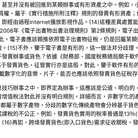
甚至并沒有被回進到某類辦事或有形資產之中。例如，小
會員權，屬于《實行措施所附注釋》規則的發賣有形資產；
經由過程internet播放影視作品。(14)這種差異
2008年《電子出書物出書治理規則》第2條規則，電子
由此，電子書應該類推依照電子出書物征稅，仍是回屬某
。(15)不外，鑒于電子書是有形的，這一做法并分歧理
賣辦事或貨色？依據《財務部、國度稅務總局關于軟件產物增
應該屬于發賣貨色，征管實行亦是這般。對此，鑒于軟件有
t高低載數字化的音樂、片子，能否也應該依照發賣貨色征稅
息技巧辦事之中，即界定為辦事，這應該是公道、明白的
增值稅法對此并沒有明白規則。詳細而言，非數字化的產
然都屬于數字產物，分歧的數字化傳統產物會分辨基于貨
課稅的不公正。例如，發賣貨色實用的稅率普通是13％(
。(16)再如，跨境發賣貨色(即入口貨色)需求征收關稅