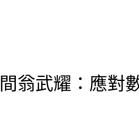
間翁武耀：應對