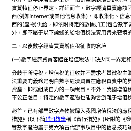
實質特征停止界定。詳細而言，數字經濟買賣應該
西(例如internet或其他信息收集)，即收集化
西的(產物)供給，即依附特定的數據加工(包含數字
外，即不屬于以下論述的給增值稅法實用帶來窘境
二、以後數字經濟買賣增值稅征收的窘境
(一)數字經濟買賣客體在增值稅法中缺少同一界定
分歧于所得稅，增值稅的征收并不需求考量徵稅主
法重要的義務是明白數字經濟買賣在應稅買賣中的
資產，抑或組成自力的一項稅目。不外，我國增值
不公正題目，特定的數字產物也能夠會游離于增值
起首，已有部門數字產物被歸入我國增值稅法的應
措施》(以下簡
1對1教學
稱《實行措施》)所附的《發
等數字產物屬于第六項古代辦事項目中的信息技巧