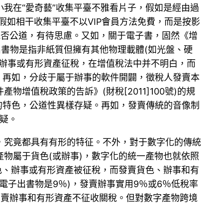
我在“愛奇藝”收集平臺不雅看片子，假如是經由過
假如相干收集平臺不以VIP會員方法免費，而是按影
處置能否公道，有待思慮。又如，關于電子書，固然《增
出書物是指非紙質但擁有其他物理載體(如光盤、硬
類辦事或有形資產征稅，在增值稅法中并不明白，而
。再如，分歧于屬于辦事的軟件開闢，徵稅人發賣本
值稅政策的告訴》(財稅[2011]100號)的規
形的特色，公道性異樣存疑。再如，發賣傳統的音像制
存疑。
，究竟都具有有形的特征。不外，對于數字化的傳統
物屬于貨色(或辦事)，數字化的統一產物也就依照
色、辦事或有形資產被征稅，而發賣貨色、辦事和有
電子出書物是9％)，發賣辦事實用9％或6％低稅率
，發賣辦事和有形資產不征收關稅。但對數字產物跨境