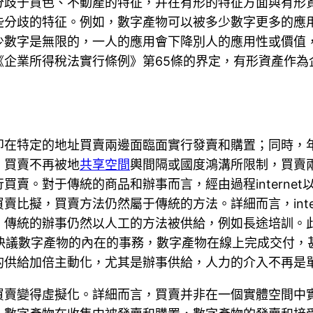
歧于貨色、不動產的特征，并在有形的特征方面與有形資
些分歧的特征。例如，數字產物可以被多少數字更多的應
少數字是無限的，一人的應用會下降別人的應用性或價值
《企業所得稅法實行條例》第65條的界定，有形資產作為
。
即在特定的地址買賣兩邊面臨面實行發賣和購置；同時，
，買賣不再被地
共享空間
輿間隔或國度鴻溝所限制，買賣
賣。對于傳統的商品和辦事而言，經由過程interne
比擬，買賣方法仍然屬于傳統的方法。詳細而言，inte
，傳統的辦事仍然以人工的方法被供給，例如長途培訓。
安排、決議數字產物的內在的事務，數字產物在線上完成交付
的供給加倍主動化，尤其是辦事供給，人力的介入不再是
買賣變得虛擬化。詳細而言，買賣并非在一個實體空間中