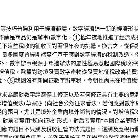
工智能等技巧普遍利用于經濟範疇，數字經濟這一新的經濟
(不論是商品仍是辦事)數字化，①極年夜地推進了經濟成
提下這些稅收的征收面對著很年夜的挑釁。換言之，從保
，良多國度曾經開端實行基于應對數字經濟的稅制改造。
外，數字辦事稅源于單邊辦法的屬性極易惹起國際稅收沖
增值稅，歐盟對跨境發賣數字產物從發賣地征稅改為花費
稅。⑤我國沒有新開征數字辦事稅，今朝也尚未在增值稅
求為應對數字經濟停止修正以及若何修正具有主要的意義
稱《增值稅法(草案)》)向社會公然征求看法，若何應對
從的題目，尤其是境外企業向境外銷售的情況。對增值稅
買賣，對前者實用“逆向征收”形式，對后者實用“本國企業
回應的題目不只觸及稅收征管的法式題目，還觸及應稅行
稅買賣的客體角度看，差別于傳統商品和辦事的數字產物