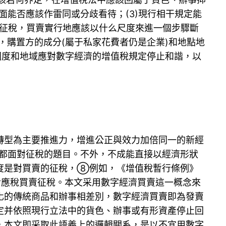
面能否應該作雷同或分歧看待；(3)現行相干規定能
地征稅，買賣實行地應該以什么尺度來進一個步驟斷
下，購置方的成分(屬于私家花費者仍是企業)和地點地
他國度和地域應對數字經濟的增值稅規定停止和諧，以
轉型為主要推進力，增進公正與效力加倍同一的新經
都面對征稅的題目。不外，不成能直接以經濟形狀
度是對買賣的征稅，⑧例如，《增值稅暫行條例》
對應稅買賣征稅。本文采用數字經濟買賣這一概念來
化的傳統商品和辦事相差別，數字經濟買賣即為發賣
定并依照現行立法中的貨色、辦事或有形資產停止回
，本文即采取此語義上的邏輯關系，是以不宜用數字