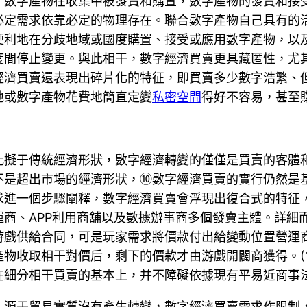
，數字產物在收集中被發賣和購置，數字產物的發賣和接
必定需求依靠必定的物理存在。聯合數字產物自己具有的
便利地在分歧地域或國度購置、接受或應用數字產物，以
度間停止變更。與此相干，數字經濟買賣更具藏匿性，尤
經濟買賣還表現出碎片化的特征，即買賣多少數字浩繁、
地或數字產物花費地簡直定變
私密空間
得好不容易，甚至
比擬于傳統經濟形狀，數字經濟轉變的僅僅是買賣的客體
不是超出市場的經濟形狀，⑩數字經濟買賣的實行仍然是
求進一個步驟闡釋，數字經濟買賣會浮現出復合式的特征
商、APP利用商舖以及數據辦事商多個發賣主體。詳細
游戲供給合同，可是玩家需求將價款付出給變動位置營運
物收取相干對價后，剩下的價款才由游戲開闢商獲得。(1
在細分相干買賣的基本上，并不障礙依據現有平易近商事
；源于貿易實質沒有產生轉變，數字經濟買賣需求作限制