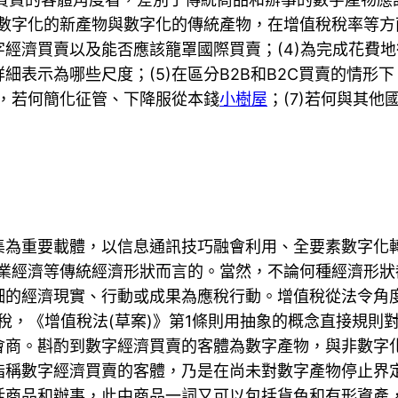
，數字化的新產物與數字化的傳統產物，在增值稅稅率等方
經濟買賣以及能否應該籠罩國際買賣；(4)為完成花費
表示為哪些尺度；(5)在區分B2B和B2C買賣的情形
下，若何簡化征管、下降服從本錢
小樹屋
；(7)若何與其
集為重要載體，以信息通訊技巧融會利用、全要素數字化
業經濟等傳統經濟形狀而言的。當然，不論何種經濟形狀
細的經濟現實、行動或成果為應稅行動。增值稅從法令角
稅，《增值稅法(草案)》第1條則用抽象的概念直接規則
會商。斟酌到數字經濟買賣的客體為數字產物，與非數字
指稱數字經濟買賣的客體，乃是在尚未對數字產物停止界
括商品和辦事，此中商品一詞又可以包括貨色和有形資產