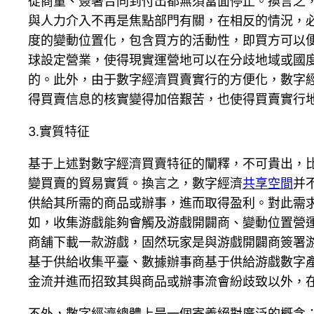
從商量、簽署合同到付出都無須當面停止。換言之
與人力介入不再是焦點部門有關，在相反的情況，
度的變動位置化，包含買方的活動性，即買方可以
球設定營業，使得現實運營地可以在分歧地域或國
的。此外，由于數字經濟買賣實行的方便化，數字
得買賣信息的核實變得加倍艱苦，也使得買賣實行
3.實質特征
基于上述對數字經濟買賣特征的闡釋，不可貴出，
變買賣的貿易實質。換言之，數字經濟
共享空間
并
供給其所需的商品或辦事，進而取得盈利。對此需
如，收集游戲能夠會觸及游戲開闢商、變動位置營運
商舖下載一款游戲，固然玩家是與游戲開闢商簽署
基于供給收集平臺、數據辦事商基于供給游戲數字產
金流并進而招致其與商品或辦事流會紛歧致以外，
不外，數字經濟總體上是一個寄義絕對廣泛的概念