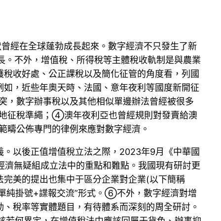
形狀曾經在全球蓬勃成長起來。數字經濟不只發生了新
長。不外，增值稅、所得稅等主體稅收軌制是與農業
護稅收好處、公正課稅以及簡化征管的角度看，列國
例如，近些年奧天時、法國、意年夜利等國度新開征
突，數字辦事稅以及其他相似單邊辦法曾經被很多
地征稅準繩；④澳年夜利亞也曾經規則對發賣給澳
範疇公佈專門的律例來應對數字經濟。
。以後正值增值稅立法之際，2023年9月《中華國
數字經濟無疑組成立法中的重點和難點。我國現有研討更
法完美的提出也集中于區分企業對企業(以下簡稱
簡略單純掛號+諜報交流”形式。⑥不外，數字經濟對增
動、稅率等實體題目，有待體系而深刻的周全研討。
應該若何界定，在增值稅法中應該回屬于貨色、辦事抑