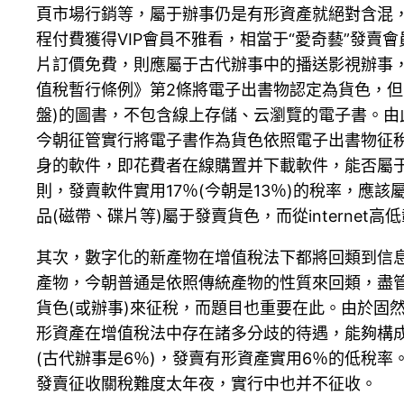
頁市場行銷等，屬于辦事仍是有形資產就絕對含混，
程付費獲得VIP會員不雅看，相當于“愛奇藝”發賣
片訂價免費，則應屬于古代辦事中的播送影視辦事，即
值稅暫行條例》第2條將電子出書物認定為貨色，但
盤)的圖書，不包含線上存儲、云瀏覽的電子書。
今朝征管實行將電子書作為貨色依照電子出書物征稅
身的軟件，即花費者在線購置并下載軟件，能否屬于發
則，發賣軟件實用17％(今朝是13％)的稅率，
品(磁帶、碟片等)屬于發賣貨色，而從interne
其次，數字化的新產物在增值稅法下都將回類到信
產物，今朝普通是依照傳統產物的性質來回類，盡管
貨色(或辦事)來征稅，而題目也重要在此。由於固
形資產在增值稅法中存在諸多分歧的待遇，能夠構成
(古代辦事是6％)，發賣有形資產實用6％的低稅率
發賣征收關稅難度太年夜，實行中也并不征收。