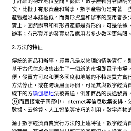
了詳細的物理地位空間。據此，數字產物有著顯明分
次，比擬于有形資產和辦事，數字產物仍是有著一
產物邊沿本錢極低。而有形資產和辦事的應用者多
實上，固然辦事和有形資產都是有形的，可是依據
辦事；有形資產的發賣以及應用者多少數字更無限
2.方法的特征
傳統的商品和辦事，買賣凡是以物理的情勢實行，
基于古代信息收集出生了一個新的市場即電子市場
便，發賣方可以和更多國度和地域的不特定買方實行買
方法停止，或在跨境層面睜開，可是其與數字經濟買賣
線下的方
瑜伽場地
法被寄送，例如商品的長途發賣
⑨而直接電子商務中，internet等信息收集
數據、云盤算、人工智能等技巧的利用，數字產物
源于數字經濟買賣實行方法的上述特征，數字經濟