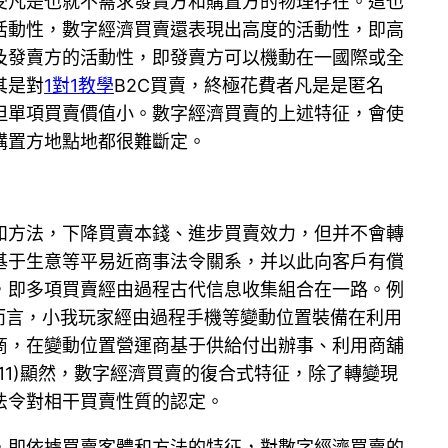
受凡是也就不需求發賣方和購置方的物理存在。這也
活動性，數字經濟買賣還表現出高度的活動性，即高
及發賣方的活動性，即發賣方可以機動在一國際或全
其是對
1對1教學
B2C買賣，終極花費者凡是是匿名
但單項買賣價值小。數字經濟買賣的上述特征，會使
購置方地點地都很難斷定。
和方法，下降買賣本錢、進步買賣效力，但并不會轉
基于生意等平易近商事法令關系，并以此向客戶有償
，即多項買賣經由過程古代信息收集組合在一路。例
而言，小我玩家經由過程手機等變動位置裝備在利用
商，在變動位置營運商基于供給付出辦事、利用商舖
1)顯然，數字經濟買賣的復合式特征，除了轉變現
法令對相干買賣性質的認定。
，即依據買賣客體和方法的特征，對數字經濟買賣的