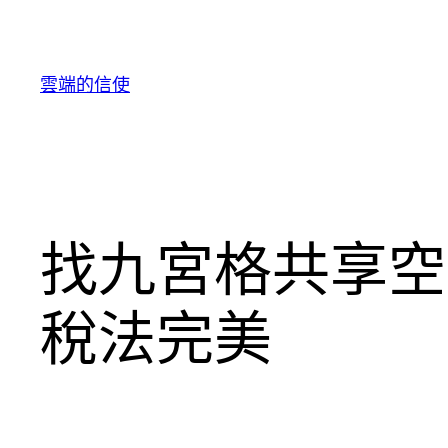
跳
至
主
雲端的信使
要
內
容
找九宮格共享空
稅法完美