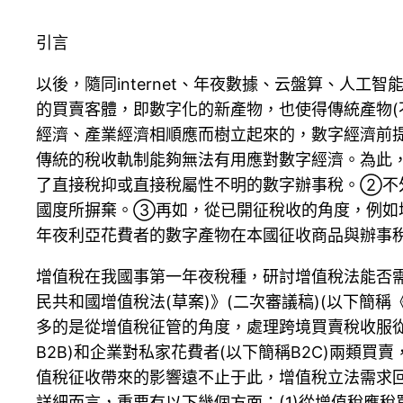
引言
以後，隨同internet、年夜數據、云盤算、人
的買賣客體，即數字化的新產物，也使得傳統產物
經濟、產業經濟相順應而樹立起來的，數字經濟前
傳統的稅收軌制能夠無法有用應對數字經濟。為此
了直接稅抑或直接稅屬性不明的數字辦事稅。②不
國度所摒棄。③再如，從已開征稅收的角度，例如
年夜利亞花費者的數字產物在本國征收商品與辦事
增值稅在我國事第一年夜稅種，研討增值稅法能否需
民共和國增值稅法(草案)》(二次審議稿)(以下簡
多的是從增值稅征管的角度，處理跨境買賣稅收服
B2B)和企業對私家花費者(以下簡稱B2C)兩類
值稅征收帶來的影響遠不止于此，增值稅立法需求
詳細而言，重要有以下幾個方面：(1)從增值稅應