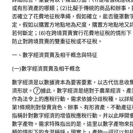
或有形資產的哪類；(2)比擬于傳統的商品和辦事
否確立了花費地征稅準繩，假如確立，能否籠罩數字
定，假如以購置方地點地為尺度，購置方地點地又詳細
若何斷定；(6)在跨境買賣實行花費地征稅的情形
防止對跨境買賣的雙重征稅或不征稅。
一、數字經濟買賣及相干概念與特征
(一)數字經濟買賣及相干概念
數字經濟是以數據資本為要害要素，以古代信息收
濟形狀。⑦據此，數字經濟是絕對于農業經濟、產
作為法令上的應稅行動，需求依據分歧稅種，以詳
第1條規則對發賣貨色、辦事、有形資產、不動產征
指稱針對數字經濟的增值稅應稅行動，并以此睜開
數字產物。需求特殊指出的是，這里以數字產物來
類的情形下的含混稱呼。現實上，產物一詞可以包