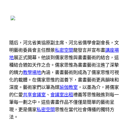
隨后，河北省美協原副主席、河北省儒學會副會長，文
明藝術委員會主任顏景
私密空間
龍發言并宣布畫
講座場
地
展正式開幕。他談到儒家思惟與書畫藝術的結合，這
種結合猶如天作之合。儒家思惟為書畫藝術注進了深摯
的精力
教學場地
內涵，書畫藝術則成為了儒家思惟可視
化的載體。在儒家思惟的滋養下，書畫藝術更具韻味和
深度。藝術家們以筆為媒
瑜伽教室
，以墨為介，將儒家
的仁愛
共享會議室
、
會議室出租
禮義等思惟融進到每一
筆每一劃之中。這些書畫作品不僅僅是簡單的藝術呈
現，更是儒家
私密空間
思惟在當代社會傳播的獨特方
法。