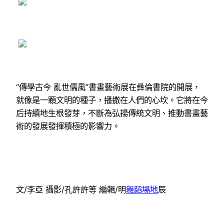
“傳學古今 亂世儒風”書畫藝術展在彝倫書院的開展，
就像是一顆文明的種子，播撒在人們的心坎。它將在今
后持續地生根發芽，不斷為弘揚傳統文明、推動書畫藝
術的發展發揮積極的影響力。
文/李亞 攝影/孔許許等 編輯/明
舞蹈場地
辰