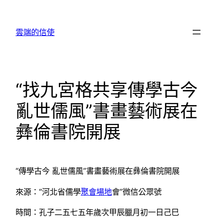
跳
至
雲端的信使
主
要
內
容
“找九宮格共享傳學古今
亂世儒風”書畫藝術展在
彝倫書院開展
“傳學古今 亂世儒風”書畫藝術展在彝倫書院開展
來源：“河北省儒學
聚會場地
會”微信公眾號
時間：孔子二五七五年歲次甲辰臘月初一日己巳