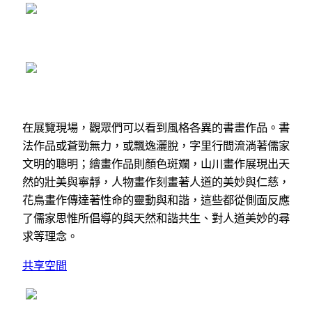
在展覽現場，觀眾們可以看到風格各異的書畫作品。書
法作品或蒼勁無力，或飄逸灑脫，字里行間流淌著儒家
文明的聰明；繪畫作品則顏色斑斕，山川畫作展現出天
然的壯美與寧靜，人物畫作刻畫著人道的美妙與仁慈，
花鳥畫作傳達著性命的靈動與和諧，這些都從側面反應
了儒家思惟所倡導的與天然和諧共生、對人道美妙的尋
求等理念。
共享空間