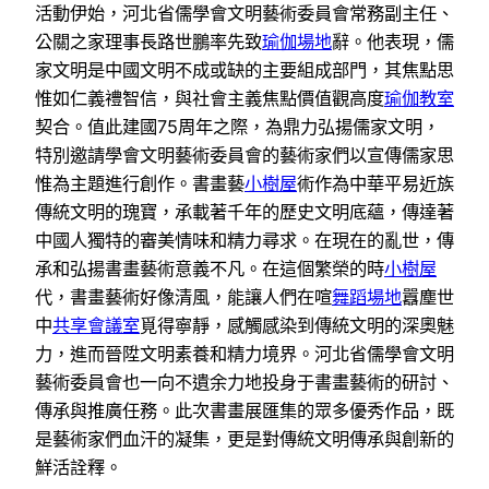
活動伊始，河北省儒學會文明藝術委員會常務副主任、
公關之家理事長路世鵬率先致
瑜伽場地
辭。他表現，儒
家文明是中國文明不成或缺的主要組成部門，其焦點思
惟如仁義禮智信，與社會主義焦點價值觀高度
瑜伽教室
契合。值此建國75周年之際，為鼎力弘揚儒家文明，
特別邀請學會文明藝術委員會的藝術家們以宣傳儒家思
惟為主題進行創作。書畫藝
小樹屋
術作為中華平易近族
傳統文明的瑰寶，承載著千年的歷史文明底蘊，傳達著
中國人獨特的審美情味和精力尋求。在現在的亂世，傳
承和弘揚書畫藝術意義不凡。在這個繁榮的時
小樹屋
代，書畫藝術好像清風，能讓人們在喧
舞蹈場地
囂塵世
中
共享會議室
覓得寧靜，感觸感染到傳統文明的深奧魅
力，進而晉陞文明素養和精力境界。河北省儒學會文明
藝術委員會也一向不遺余力地投身于書畫藝術的研討、
傳承與推廣任務。此次書畫展匯集的眾多優秀作品，既
是藝術家們血汗的凝集，更是對傳統文明傳承與創新的
鮮活詮釋。