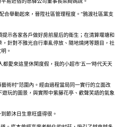
辦平易近宿的愿驛公司董事長梁綺嫣說。
配合舉動起來，晉陞社區管理程度。”鴉渡社區黨支
頭提示各家各戶做好房前屋后的衛生；在清算堰塘和
季，針對不雅光自行車亂停放、隨地燒烤等題目，社
文明。
人都愛來這里休閑度假，我的小超市‘五一’時代天天
藤藝術村”范圍內。經由過程當局同一實行的立面改
下遊玩的圖景，與實際中紫藤花亭、歡聲笑語的氣象
一到節沐日生意旺盛得很。
之道。底本曾經高度老齡化的村莊，吸引了越來越多