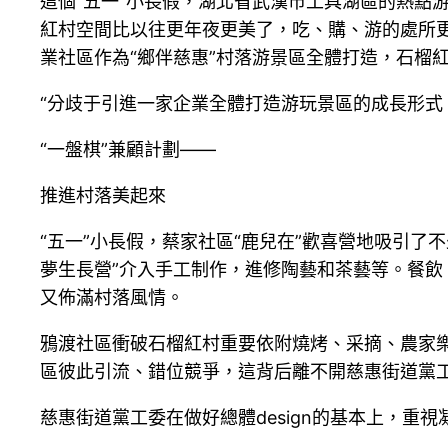
這個“五一”小長假，湖北省武漢市工具湖區的熱點
紅村空間比以往更年夜更美了，吃、購、游的處所
業社區作為“鄉伴慈惠”村落游景區全體打造，石榴
“分歧于引進一家企業全體打造游玩景區的成長形式
“一盤棋”兼顧計劃——
推進村落美起來
“五一”小長假，蔡家社區“鹿兒在”歡喜營地吸引
夢生長營”介入手工制作，進修陶藝和茶藝等。餐飲
又佈滿村落風情。
鴉渡社區衝破石榴紅村重要依附燒烤、采摘、農家
區彼此引流、錯位競爭，這背后離不開慈惠街道黨工委以
慈惠街道黨工委在做好總體design的基本上，重