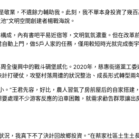
真是敬業，不遺餘力輔助我。此刻，我不單本身投資了幾
樈池”文明空間創建者楊戰海說。
樓構成，內有書吧平易近宿等，文明氣氛濃重。但在改革
君自動上門，做5戶人家的任務，僅用較短時光就完成衡
落周全復興中的戰斗碉堡感化。2020年，慈惠街道黨工
計打硬仗，攻堅村落周遭的狀況整治、成長形式轉型兩年
小。”王君先容，好比，農人習氣了房前屋后的自家搭建
想要處理不少游客反應的泊車困難，就需求勸告群眾讓出
狀況，我真下不了決計回故鄉投資。”在蔡家社區土生土