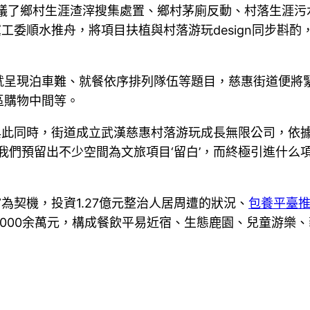
倡議了鄉村生涯渣滓搜集處置、鄉村茅廁反動、村落生涯
工委順水推舟，將項目扶植與村落游玩design同步斟
呈現泊車難、就餐依序排列隊伍等題目，慈惠街道便將緊
區購物中間等。
與此同時，街道成立武漢慈惠村落游玩成長無限公司，依
我們預留出不少空間為文旅項目‘留白’，而終極引進什么
為契機，投資1.27億元整治人居周遭的狀況、
包養平臺
000余萬元，構成餐飲平易近宿、生態鹿園、兒童游樂