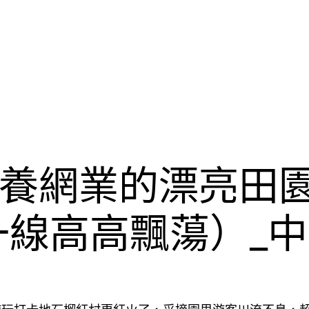
養網業的漂亮田
一線高高飄蕩）_