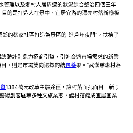
污水管理以及鄉村人居周遭的狀況綜合整治四個三年
酌，目的是打造人在景中、宜居宜游的漂亮村落新樣板
鄰的蔡家社區打造為景區的“進戶年夜門”，扶植了
據總體計劃鼎力招商引資，引進合適市場需求的新業
項目，則是市場雙向選擇的結
包養
果。”武漢慈惠村落
推舉
1384萬元改革主體途徑，讓村落面孔面目一新；
、藝術創客區等多種文旅業態，讓村落釀成宜居宜業