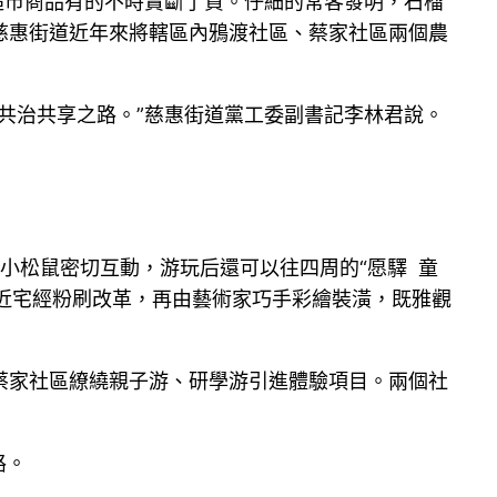
超市商品有的不時賣斷了貨。仔細的常客發明，石榴
慈惠街道近年來將轄區內鴉渡社區、蔡家社區兩個農
共治共享之路。”慈惠街道黨工委副書記李林君說。
、小松鼠密切互動，游玩后還可以往四周的“愿驛 童
易近宅經粉刷改革，再由藝術家巧手彩繪裝潢，既雅觀
蔡家社區繚繞親子游、研學游引進體驗項目。兩個社
路。