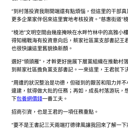
“到村落投資我剛開端還有點煩惱，但這里的干部
更多企業家伴侶來這里實地考核投資。”慈惠街道“
“樈池”文明空間由幾座掩映在水畔竹林中的高雅小
得知楊戰海有投資意向后，蔡家社區黨支部書記王
也很快讓這里舊貌換新顏。
選好“領頭雁”，才幹更好施展下層黨組織在推動村
到蔡家社區擔負黨支部書記。一來這里，王君就下決
“周遭的狀況整治是功德，但碰到的艱苦和阻力并不
違建，就得做大批的任務；再如，成長村落游玩，
下
包養網價錢
一番工夫。
招商引資，也是王君的一項任務重點。
“要不是王書記三天兩端打德律風讓我回來了解一下