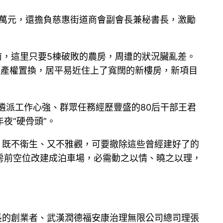
百萬元，還擔負慈惠街道商會副會長兼秘書長，激勵
前，這里只要5棟破敗的農房，周遭的狀況臟亂差。
宇產權置換，居平易近住上了寬闊的新樓房，新項目
委遴派工作心強、群眾任務經歷豐盛的80后干部王君
夜“硬骨頭”。
，既不衛生、又不雅觀，可要撤除這些曾經建好了的
房前空位改建成泊車場，必需動之以情、曉之以理，
長的創業者、武漢潤德福安康治理無限公司總司理張