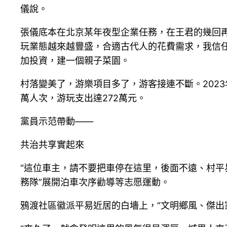
儀說。
張儀底本在北京某年夜型企業任務，在王君的幾回
玩業態越來越豐盛，合適古代人的花費需求，我信
加投資，建一個親子菜園。
村落變美了，游樂項目多了，游客接連不斷。2023年
萬人次，游玩支出達272萬元。
黨員示范帶動——
共治共享實起來
“這位車主，請不要把車停在這里，後面不遠、村平
務隊”展開泊車次序勸導等志愿運動。
鴉渡社區徽派平易近居的白墻上，“文明鄉風、傑出