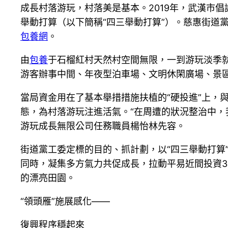
成長村落游玩，村落美是基本。2019年，武漢市
舉動打算（以下簡稱“四三舉動打算”）。慈惠街道黨
包養網
。
由
包養
于石榴紅村天然村空間無限，一到游玩淡季就
游客辦事中間、年夜型泊車場、文明休閑廣場、景
當局資金用在了基本舉措措施扶植的“硬投進”上，
態，為村落游玩注進活氣。“在周遭的狀況整治中，
游玩成長無限公司任務職員楊怡林先容。
街道黨工委定標的目的、抓計劃，以“四三舉動打算”
同時，凝集多方氣力共促成長，拉動平易近間投資3
的漂亮田園。
“領頭雁”施展感化——
復興程序穩起來