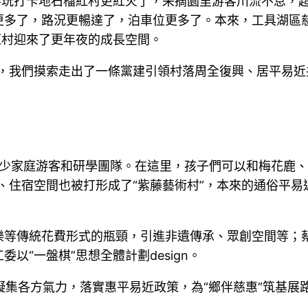
游玩打卡地石榴紅村更紅火了，采摘園里游客川流不息，
更多了，路況更暢達了，泊車位更多了。本來，工具湖區
紅村迎來了更年夜的成長空間。
，我們摸索走出了一條黨建引領村落周全復興、居平易近
了不少家庭游客和研學團隊。在這里，孩子們可以和梅花鹿
、住宿空間也被打形成了“紫藤藝術村”，本來的通俗平
樂等傳統花費形式的瓶頸，引進非遺傳承、眾創空間等；
“一盤棋”思想全體計劃design。
視凝集各方氣力，落實惠平易近政策，為“鄉伴慈惠”筑基展