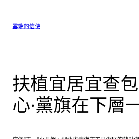
跳
至
主
雲端的信使
要
內
容
扶植宜居宜查包
心·黨旗在下層