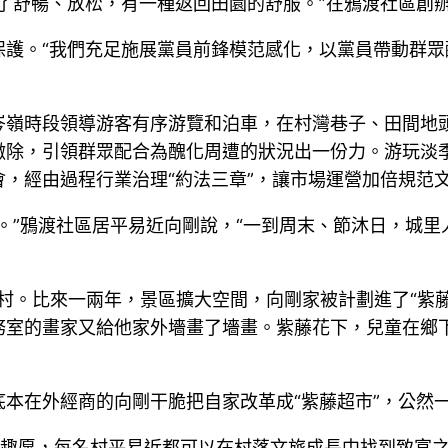
了舒暢、放松，有一種返回田園的舒服。”在鴉渡社區創
護。“我們充足施展黨員前鋒模范感化，以黨員帶動群眾
岑嶺時段領導游客有序游覽和泊車，在村灣巷子、田間地
撤除，引領群眾配合為醜化周遭的狀況出一份力。游玩淡
，經由過程行業治理“約法三章”，讓市場運營加倍規范
。”鴉渡社區居平易近向剛說，“一到周末、節沐日，城里
紅村。比來一兩年，景區擴大空間，向剛家被計劃進了“紫
務室的畫家又給他家外墻畫了墻畫。紫藤花下，兒童在鄉
本在外經商的向剛干脆把自家改革成“紫藤超市”，公然
興趣愿，每名村平易近都可以在村落文旅成長中找到致富