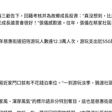
再三勸告下，回籍考核并為故鄉成長投資：“真沒想到，
任成長遠景會很好！”張儀感歎道。往年，張儀在蔡家社
慈惠街道招待游玩人數達12.3萬人次，游玩支出近550
易近家門口就有不花錢泊車位。”一到游玩淡季，鴉渡社
家風、渾厚風氣”的標示語非分特別奪目，這也是慈惠街