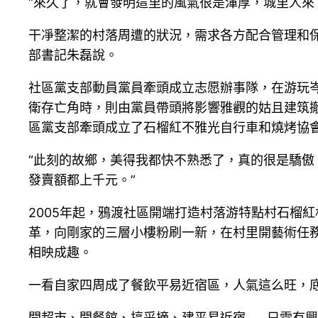
“來久了，就會發明這里的風氣很是渾厚，城里人來
干凈整潔的村落周遭的狀況，需求各方配合管理和保
部書記朱磊說。
社區黨支部動員黨員牽頭成立志愿辦事隊，在游玩
衛存亡角時，則由黨員帶頭將影響雅觀的姑且建筑
區黨支部牽頭成立了石榴紅不雅光自行車和燒烤協會
“此刻的故鄉，美得我都快不熟悉了，真的很是驕傲
發賣額都上千元。”
2005年起，鴉渡社區開端打造村落游特點村石榴
革，向剛家的三層小樓粉刷一新，在村里開藝術任
相映成趣。
一看自家四周成了餐飲平易近宿區，人氣這么旺，底
開超市、開餐館、搞采摘、建平易近宿……只需有