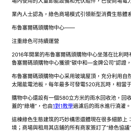
場內使用的大量節能設備和光伏組件，已使商場電力
業內人士認為，綠色商場模式引領新型消費生態體
布魯塞爾碼頭購物中心——
注重綠色可持續運營
2016年開業的布魯塞爾碼頭購物中心坐落在比利
魯塞爾碼頭購物中心獲頒“碳中和—金牌公司”認證
布魯塞爾碼頭購物中心采用玻璃屋頂，充分利用自
太陽能電池板，每年最多可發電520兆瓦時，相當于
購物中心還設有一個580立方米的雨水回收池，回
蓋的“綠墻”，也由
1對1教學
過濾后的雨水進行澆灌。
這棟綠色生態建筑的巧妙構思還體現在很多細節上
境；商場與租用其店鋪的所有商家簽訂了“綠色協議