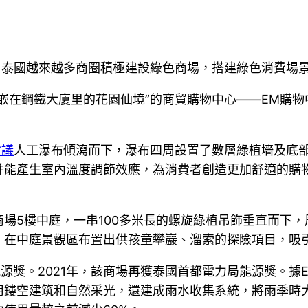
，泰國越來越多商圈積極建設綠色商場，搭建綠色消費場
嵌在鋼鐵大廈里的花園仙境”的商貿購物中心——EM購
會議
人工瀑布傾瀉而下，瀑布四周設置了數層綠植墻及底
并能產生室內溫度調節效應，為消費者創造更加舒適的購
場5樓中庭，一串100多米長的螺旋綠植吊飾垂直而下
，在中庭景觀區布置出供孩童攀巖、溜索的探險項目，吸
能源獎。2021年，該商場再獲泰國首都電力局能源獎。
用鏤空建筑和自然采光，還建成雨水收集系統，將雨季時