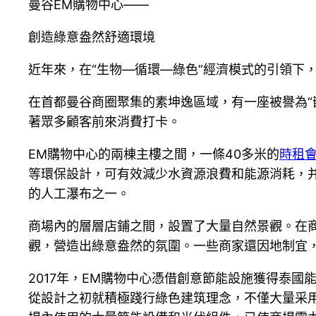
曼谷EM購物中心——
創造綠意盎然舒適環境
近年來，在“生物—循環—綠色”經濟模式的引領下
在首都曼谷商圈聚集的素坤逸區域，有一座被譽為“
著眾多顧客前來消費打卡。
EM購物中心的兩棟主樓之間，一條40多米的
時租
等環保設計，可有效減少水資源浪費和能源消耗，
的人工瀑布之一。
商場內的層層店鋪之間，設置了大量自然景觀。在商
觀，營造出綠意盎然的氛圍。一些商家還因地制宜
2017年，EM購物中心憑借創意節能設施獲得泰國
從設計之初就積極踐行綠色建筑理念，不僅大量采