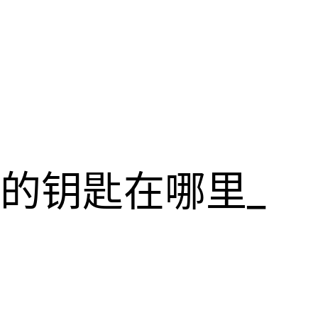
的钥匙在哪里_