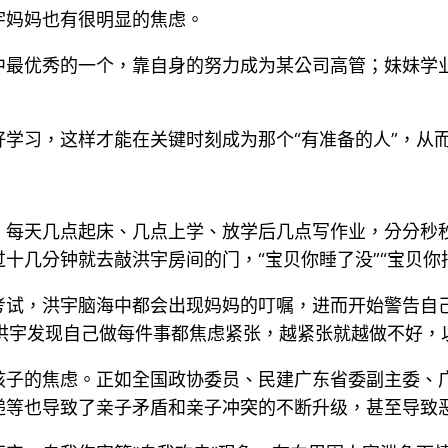
宇妈妈也有很明显的焦虑。
中最优秀的一个，靠自身的努力成为某公司高管；妹妹学
学习，这样才能在关键时刻成为那个“有准备的人”，从
，每天几点起床、几点上学、放学后几点写作业，分分秒
十几分钟就去敲洪宇房间的门，“宝贝你睡了没”“宝贝你
试，洪宇脑海中都会出现妈妈的叮嘱，进而开始警告自己：
，洪宇发现自己做每件事都焦虑紧张，越紧张就越做不好
孩子的焦虑。正如全国政协委员、民建广东省委副主委、
递等也导致了亲子矛盾和亲子冲突的不断升级，甚至导致恶