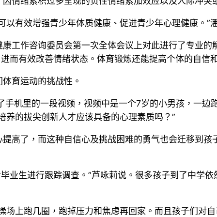
，因情绪累积过多呈现的负性情绪累加效应以及人际冲突
可以有效增强青少年体质健康、促进青少年心理健康。”
健康工作咨询委员会第一次全体会议上对此进行了专业的
，进而有效改善情绪状态。体育锻炼还能提高个体的自信
们体育运动的挑战性。
了手机里的一段视频，视频中是一个7岁的小男孩，一边
培养的拔尖创新人才应该具备的心理素质吗？”
心提高了，而这种自信心及挑战困难的勇气也会迁移到孩
直对毕业生进行跟踪调查。”芦咏莉说。很多孩子到了中学
到操场上跑几圈，跑掉压力和焦虑再回家。而且孩子们对