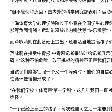
正好相反，以直接的攻击和冲突来表达情绪，这样
“但不管何种原因，国内外的科学研究都表明：运动
上海体育大学心理学院院长王小春在全国学生心理
郁等负面情绪。运动能释放出内啡肽等“快乐激素”
而芦咏莉则在此基础上提出，还要适当地提高孩子
芦咏莉在接受中青报·中青网记者采访时给记者展示
碍。“这种不怕危险，敢于挑战的精神不正是我们要
当孩子们能够征服一个又一个障碍时，他们的自信
性循环便慢慢形成了。
“在我们学校，体育是‘第一学科’，这几年我们一
途径。
“一个已经上高三的孩子，每次晚自习之后一定要