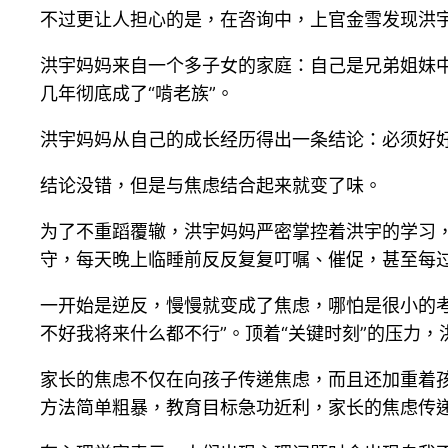
不过更让人担心的是，在咨询中，上官金雪发现洪
洪宇妈妈来自一个多子女的家庭：自己是兄弟姐妹
几年彻底成了“啃老族”。
洪宇妈妈从自己的成长经历得出一条结论：必须好好
结论没错，但是与焦虑结合起来就变了味。
为了不重蹈覆辙，洪宇妈妈严密掌控着洪宇的学习
守，每天晚上临睡前反反复复叮嘱、催促，甚至每过
一开始是逆反，慢慢就变成了焦虑，哪怕是很小的考
不好我将来什么都不行”。顶着“关键时刻”的压力
家长的焦虑不仅在向孩子传递焦虑，而且还加重着
方法简单粗暴，教育目标急功近利，家长的焦虑传