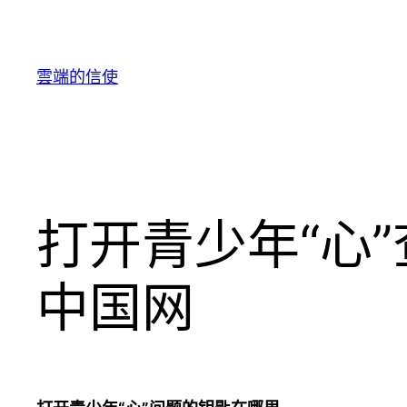
跳
至
主
雲端的信使
要
內
容
打开青少年“心
中国网