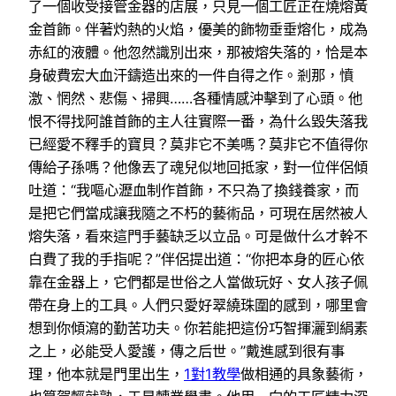
了一個收受接管金器的店展，只見一個工匠正在燒熔黃
金首飾。伴著灼熱的火焰，優美的飾物垂垂熔化，成為
赤紅的液體。他忽然識別出來，那被熔失落的，恰是本
身破費宏大血汗鑄造出來的一件自得之作。剎那，憤
激、惘然、悲傷、掃興……各種情感沖擊到了心頭。他
恨不得找阿誰首飾的主人往實際一番，為什么毀失落我
已經愛不釋手的寶貝？莫非它不美嗎？莫非它不值得你
傳給子孫嗎？他像丟了魂兒似地回抵家，對一位伴侶傾
吐道：“我嘔心瀝血制作首飾，不只為了換錢養家，而
是把它們當成讓我隨之不朽的藝術品，可現在居然被人
熔失落，看來這門手藝缺乏以立品。可是做什么才幹不
白費了我的手指呢？”伴侶提出道：“你把本身的匠心依
靠在金器上，它們都是世俗之人當做玩好、女人孩子佩
帶在身上的工具。人們只愛好翠繞珠圍的感到，哪里會
想到你傾瀉的勤苦功夫。你若能把這份巧智揮灑到絹素
之上，必能受人愛護，傳之后世。”戴進感到很有事
理，他本就是門里出生，
1對1教學
做相通的具象藝術，