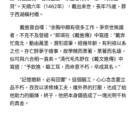
貝”。天順六年（1462年），戴出來世，長年75歲，葬
于西湖橫村橋。
戴進曾自嘆：“余胸中頗有很多工作，爭奈世無識
者，不克不及發揚。”郎瑛在《戴進傳》中寫道：“戴奔
忙南北，動由萬里，潛形提筆，經幾年齡，有利祿以系
之也。存亡醉夢于繪事，故學精而業著，業著而名遠，
似可與六合相一直矣。”清代毛先舒在《戴文進傳》中
寫道：“予欽進，鍛工耳，而命意不朽，卒成其名。”
“記憶猶新，必有回響”。這個鍛工，心心念念要立
品不朽，孜孜以求修煉工夫，連外界的打壓，也成了給
他助力的鍛煉，終于，他把本身鑄造成了一塊光明千秋
的真金。