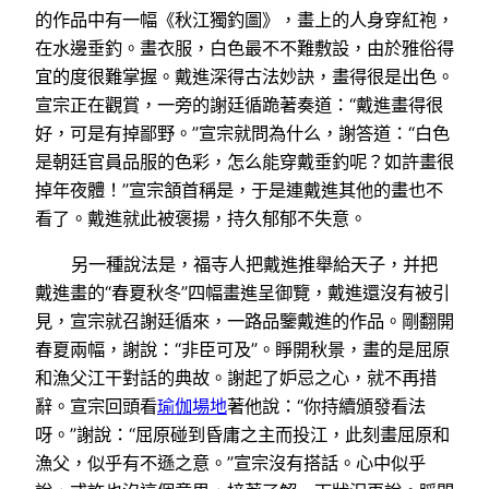
的作品中有一幅《秋江獨釣圖》，畫上的人身穿紅袍，
在水邊垂釣。畫衣服，白色最不不難敷設，由於雅俗得
宜的度很難掌握。戴進深得古法妙訣，畫得很是出色。
宣宗正在觀賞，一旁的謝廷循跪著奏道：“戴進畫得很
好，可是有掉鄙野。”宣宗就問為什么，謝答道：“白色
是朝廷官員品服的色彩，怎么能穿戴垂釣呢？如許畫很
掉年夜體！”宣宗頷首稱是，于是連戴進其他的畫也不
看了。戴進就此被褒揚，持久郁郁不失意。
另一種說法是，福寺人把戴進推舉給天子，并把
戴進畫的“春夏秋冬”四幅畫進呈御覽，戴進還沒有被引
見，宣宗就召謝廷循來，一路品鑒戴進的作品。剛翻開
春夏兩幅，謝說：“非臣可及”。睜開秋景，畫的是屈原
和漁父江干對話的典故。謝起了妒忌之心，就不再措
辭。宣宗回頭看
瑜伽場地
著他說：“你持續頒發看法
呀。”謝說：“屈原碰到昏庸之主而投江，此刻畫屈原和
漁父，似乎有不遜之意。”宣宗沒有搭話。心中似乎