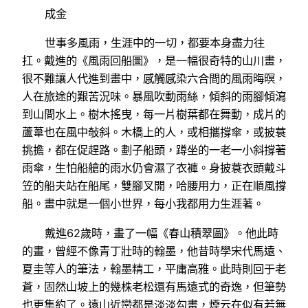
成金
世事多風雨，生涯中的一切，都要本身盡力往
扛。戴進的《風雨回船圖》，是一幅很奇特的山川畫，
很不難讓人代進到畫中，感觸感染六合間的風雨晦暝，
人在旅途的艱苦況味。暴風吹動雨絲，傾斜的雨腳傾瀉
到山間水上。樹木搖曳，每一片樹葉都在舞動，成片的
蘆葦也在風中敧斜。木橋上的人，或相攜撐傘，或披蓑
挑擔，都在促趕路。劃子船頭，蹲坐的一老一小斜撐著
雨傘，生怕船艙的雨水仍會濕了衣褲。身披蓑衣頭戴斗
笠的船夫站在船尾，雙腳叉開，哈腰用力，正在順風撐
船。畫中就是一個小世界，每小我都用力生涯著。
戴進62歲時，畫了一幅《春山積翠圖》。他此時
的畫，曾經不像青丁壯時的翰墨，他昔時學宋代馬遠、
夏圭等人的筆法，翰墨精工，平庸高雅。此時則回于老
蒼，固然山坡上的幾株老松還有馬遠式的奇逸，但筆勢
也更集約了。遠山近巒都是淡淡勾畫，煙云在似有若無