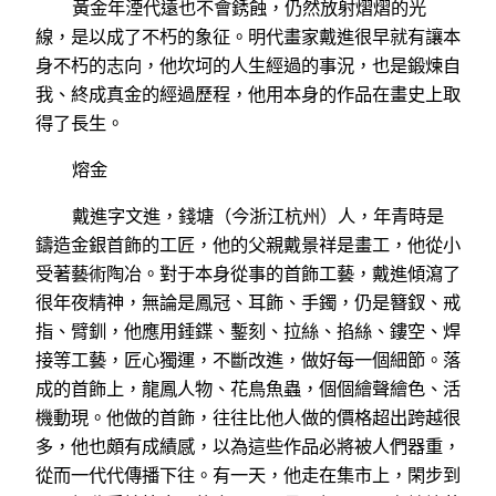
黃金年湮代遠也不會銹蝕，仍然放射熠熠的光
線，是以成了不朽的象征。明代畫家戴進很早就有讓本
身不朽的志向，他坎坷的人生經過的事況，也是鍛煉自
我、終成真金的經過歷程，他用本身的作品在畫史上取
得了長生。
熔金
戴進字文進，錢塘（今浙江杭州）人，年青時是
鑄造金銀首飾的工匠，他的父親戴景祥是畫工，他從小
受著藝術陶冶。對于本身從事的首飾工藝，戴進傾瀉了
很年夜精神，無論是鳳冠、耳飾、手鐲，仍是簪釵、戒
指、臂釧，他應用錘鍱、鏨刻、拉絲、掐絲、鏤空、焊
接等工藝，匠心獨運，不斷改進，做好每一個細節。落
成的首飾上，龍鳳人物、花鳥魚蟲，個個繪聲繪色、活
機動現。他做的首飾，往往比他人做的價格超出跨越很
多，他也頗有成績感，以為這些作品必將被人們器重，
從而一代代傳播下往。有一天，他走在集市上，閑步到