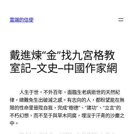
跳
至
雲端的信使
主
要
內
容
戴進煉“金”找九宮格教
室記–文史–中國作家網
人生于世，不外百年，面臨生老病逝世的天然紀
律，總難免生出破滅之感。有志向的人，都盼望能在無
限的性命里晉陞自我，完成“樹德”、“建功”、“立言”的
不朽幻想，而不至于與草木同腐，埋沒于汗青的沙塵之
中。