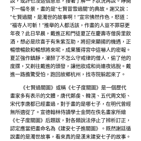
說，或許也沒這個意思，接著了解一下狀況再說。睜開
下一幅冬景，畫的是“七賢冒雪過關”的典故。謝又說：
“七賢過關，是濁世的故事啊！”宣宗怫然作色，怒道：
“福寺人可斬！”推舉的人都活該，作畫的人豈不罪惡更
年夜？此日早晨，戴進正和門徒夏芷在慶壽寺僧房里飲
酒，想必是欣喜于有朱紫互助，將迎來顯揚的機遇，正
暢懷暢飲和暢想將來呢，成果獲得宮中這嚇人的密報。
夏芷強作鎮靜，灌醉了不怎么守戒律的僧人，偷了他的
度牒，又剃往戴進的頭發，讓他妝成和尚連夜逃脫。戴
進一路擔驚受怕，跑回故鄉杭州，找寺院躲起來了。
《七賢過關圖》或稱《七子度關圖》是一個歷代
畫家多有表示的文體，唐代鄭虔、韓滉、五代周文矩、
宋代李唐都已經畫過，對于畫的是哪七子，在明代曾經
無所適從了。宣德翰林侍讀學士金問在佚名畫家所繪
《七子度關圖》后題跋，對各類說法停止了辨析訂正，
認定應當把畫命名為《建安七子進關圖》。既然謝廷循
說畫的是濁世故事，看來真的是漢末建安七子的故事。