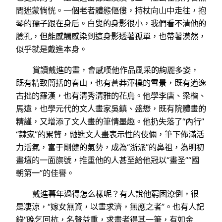
間迷蒙惝恍。一個老者體態傴僂，持杖向山中走往，抱
琴的孺子跟在身后。白叟的身影很小，我們看不清他的
臉孔，但能感觸感染到這身影透著孤單，也帶著漠然，
似乎就是戴進本身。
賞讀戴進的畫，會感嘆他作品風采的絢麗多姿，
既有精致簡括的春山，也有蒼莽渾樸的雪景，既有遒逸
古拙的羅漢，也有清秀清雅的花鳥。他學李唐、梁楷、
馬遠，也學元代的文人畫家吳鎮、盛懋，既有院體畫的
精謹，又增添了文人畫的筆情墨趣。他扔失落了“內行”
“隸家”的累贅，融進文人畫表示性的伎倆，筆下佈滿活
力活氣，富于剛健的氣勢，成為“浙派”的鼻祖，為明初
畫壇的一面旗號，推重他的人甚至給他冠以“畫圣”“國
朝第一”的佳譽。
戴進暮年過得怎么樣呢？有人說他窮困潦倒，很
是凄涼，“嫁女無資，以畫求濟，無應之者”。也有人記
錄“晚乞回杭，名聲益重，求畫者得其一筆，有如金