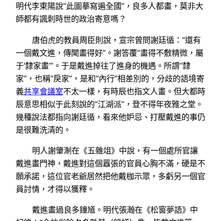
明代李東陽說“此圖摹寫遍全國”，良多人都畫，莫非大
師都有諷刺時世的政治寄意嗎？
唐伯虎的教員周臣則說，宣宗曾問謝廷循：“還有
一個戴文進，傳聞畫得好”。謝答覆“畫得不敷精微，屬
于‘隸家畫’”。于是戴進掉往了進身的機遇。所謂“隸
家”，也稱“戾家”，是和“內行”相差別的，分歧的語境寄
義
共享會議室
不太一樣，有時辰也指文人畫。但大都時
辰意思相似于此刻說的“江湖派”，登不得年夜雅之堂。
幾種說法都指向謝廷循，看來他妒忌、打壓戴進的事仍
是很難洗清的。
明人謝肇淛在《五雜俎》中說，有一個處所官讓
戴進畫門神，戴進對這個囂張的官員心胸不滿，硬是不
願承諾，這位官老爺居然把他戴枷示眾，多虧另一個官
員討情，才得以獲釋。
戴進畫過良多鐘馗。明代張瀚在《松窗夢語》中