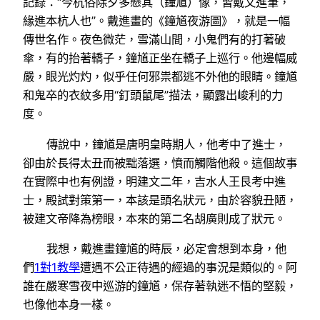
記錄：“今杭俗除夕多懸其（鐘馗）像，皆戴文進筆，
緣進本杭人也”。戴進畫的《鐘馗夜游圖》，就是一幅
傳世名作。夜色微茫，雪滿山間，小鬼們有的打著破
傘，有的抬著轎子，鐘馗正坐在轎子上巡行。他邊幅威
嚴，眼光灼灼，似乎任何邪祟都逃不外他的眼睛。鐘馗
和鬼卒的衣紋多用“釘頭鼠尾”描法，顯露出峻利的力
度。
傳說中，鐘馗是唐明皇時期人，他考中了進士，
卻由於長得太丑而被黜落選，憤而觸階他殺。這個故事
在實際中也有例證，明建文二年，吉水人王艮考中進
士，殿試對策第一，本該是頭名狀元，由於容貌丑陋，
被建文帝降為榜眼，本來的第二名胡廣則成了狀元。
我想，戴進畫鐘馗的時辰，必定會想到本身，他
們
1對1教學
遭遇不公正待遇的經過的事況是類似的。阿
誰在嚴寒雪夜中巡游的鐘馗，保存著執迷不悟的堅毅，
也像他本身一樣。