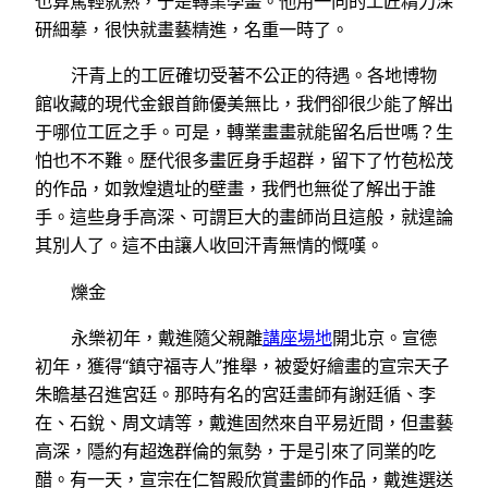
也算駕輕就熟，于是轉業學畫。他用一向的工匠精力深
研細摹，很快就畫藝精進，名重一時了。
汗青上的工匠確切受著不公正的待遇。各地博物
館收藏的現代金銀首飾優美無比，我們卻很少能了解出
于哪位工匠之手。可是，轉業畫畫就能留名后世嗎？生
怕也不不難。歷代很多畫匠身手超群，留下了竹苞松茂
的作品，如敦煌遺址的壁畫，我們也無從了解出于誰
手。這些身手高深、可謂巨大的畫師尚且這般，就遑論
其別人了。這不由讓人收回汗青無情的慨嘆。
爍金
永樂初年，戴進隨父親離
講座場地
開北京。宣德
初年，獲得“鎮守福寺人”推舉，被愛好繪畫的宣宗天子
朱瞻基召進宮廷。那時有名的宮廷畫師有謝廷循、李
在、石銳、周文靖等，戴進固然來自平易近間，但畫藝
高深，隱約有超逸群倫的氣勢，于是引來了同業的吃
醋。有一天，宣宗在仁智殿欣賞畫師的作品，戴進選送