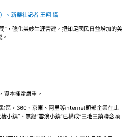
攝）。
新華社記者 王翔 攝
間”，強化美妙生涯營建，把知足國民日益增加的美
感。
高，資本揮霍嚴重。
，360、京東、阿里等internet頭部企業在此
云棲小鎮”、無錫“雪浪小鎮”已構成“三地三鎮聯念頭