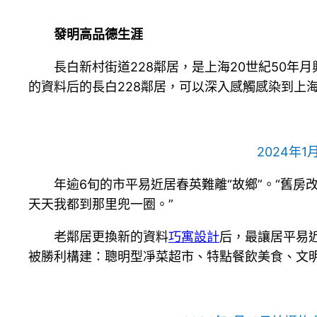
發明高品德生涯
長白新村街道228鄰居，是上海20世紀50
的資料后的長白228鄰居，可以深入感觸感染到上
2024年
年逾6旬的市平易近居春英難離“故鄉”。“舊
天天我都到那里兜一圈。”
老鄰居更換新的資料
巧寓設計
后，最讓居平易近
被勝利構建：聰明型凈菜超市、特點餐飲美食、文