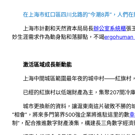
在上海市虹口區四川北路的“今潮8弄”，人們在
上海市計劃和天然資本局局長
辦公室系統櫃
張
妙生涯需求作為動身點和落腳點，不竭
ergohuman 
激活區域成長新動能
上海中間城區範圍最年夜的城中村——紅旗村
已經的紅旗村以低端財產為主，集聚207間冷庫
城市更換新的資料，讓滬東南這片破敗不勝的城市“
“相會”，將來多門第界500強企業將進駐這里的數
幸
制”，配合推進數字財產湊集，構建長三角數字經濟