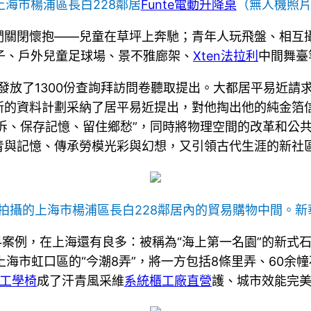
的上海市楊浦區長白228鄰居
Funte電動升降桌
（無人機照
們關閉懷抱——兒童在草坪上奔馳；青年人玩飛盤、相互
片子、戶外兒童足球場、景不雅廊架、
Xten法拉利
中間舞臺
發放了1300份查詢拜訪問卷聽取提出。大都居平易近請
新的資料計劃采納了居平易近提出，對他掏出他的純金箔
不拆、保存記憶、留住鄉愁”，同時將物理空間的改革和公
青與記憶、傳承勞模光彩與幻想，又引領古代生涯的新社
9日拍攝的上海市楊浦區長白228鄰居內的貿易購物中間。
新
料案例，在上海還有良多：被稱為“海上第一名園”的新式石
上海市虹口區的“今潮8弄”，將一方包括8條里弄、60
ne工學椅
成了汗青風采維
系統櫃工廠直營
護、城市效能完美