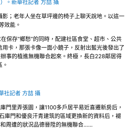
片）。
新華社記者 方喆 攝
攝影；老年人坐在草坪邊的椅子上聊天說地。以這一
等效能。
求在保存“鄉愁”的同時，配建社區食堂、超市、公共
信用卡，那張卡像一面小鏡子，反射出藍光後發出了
共辦事的植進無機聯合起來。終極，長白228鄰居得
區。
華社記者 方喆 攝
庫門里弄張園，讓1100多戶居平易近喜遷新房后，
余幢石庫門和優良汗青建筑的區域更換新的資料后，褪
和周遭的狀況品德晉陞的無機聯合……