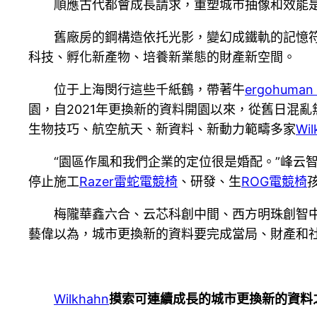
順應古代都會成長請求，重塑城市抽像和效能
舊廠房的鋼構造依托光影，變幻成鐵軌的記憶
科技、孵化新產物、培養新業態的財產新空間。
位于上海閔行這些千紙鶴，帶著牛
ergohuman 
園，自2021年更換新的資料開園以來，從舊日混亂
生物技巧、航空航天、新資料、新動力範疇多家
Wil
“園區作風和我們企業的定位很是婚配。”峰云智
停止施工
Razer雷蛇電競椅
、研發、生
ROG電競椅
梅隴華鑫六合、云芯科創中間、西方明珠創智
藝偉以為，城市更換新的資料要完成當局、財產和
Wilkhahn
摸索可連續成長的城市更換新的資料