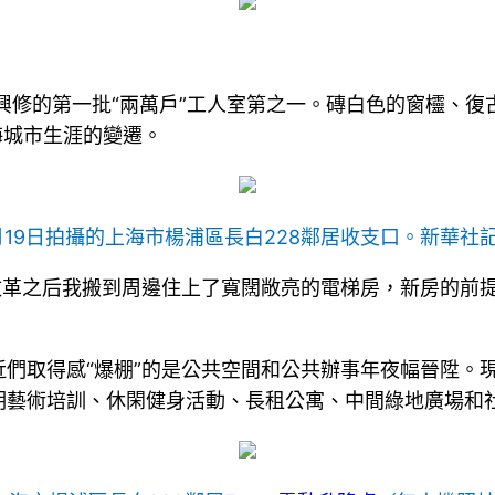
年月興修的第一批“兩萬戶”工人室第之一。磚白色的窗欞、
海城市生涯的變遷。
1月19日拍攝的上海市楊浦區長白228鄰居收支口。
新華社記
房改革之后我搬到周邊住上了寬闊敞亮的電梯房，新房的前
們取得感“爆棚”的是公共空間和公共辦事年夜幅晉陞。現在
明藝術培訓、休閑健身活動、長租公寓、中間綠地廣場和