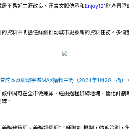
成居平易近生涯改良、汗青文脈傳承和
Enjoy121
財產晉陞
新的資料中間擔任詳細推動城市更換新的資料任務。多個
普陀區真如環宇城MAX購物中間（2024年1月20日攝）
，該中間可在全市做兼顧，經由過程綁縛地塊、優化計劃
周轉。
、義務建筑師、義務評價師“三師聯創”機制，體系策劃，