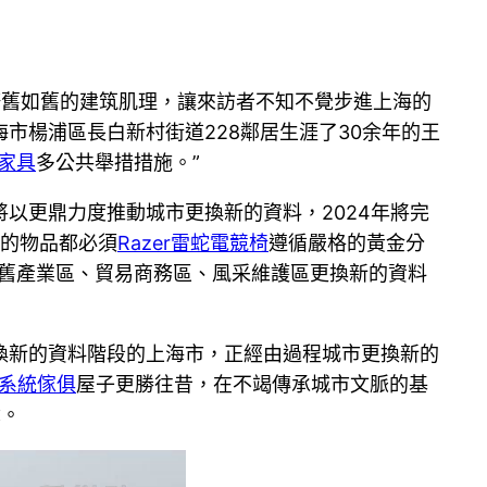
。修舊如舊的建筑肌理，讓來訪者不知不覺步進上海的
市楊浦區長白新村街道228鄰居生涯了30余年的王
家具
多公共舉措措施。”
以更鼎力度推動城市更換新的資料，2024年將完
有的物品都必須
Razer雷蛇電競椅
遵循嚴格的黃金分
老舊產業區、貿易商務區、風采維護區更換新的資料
換新的資料階段的上海市，正經由過程城市更換新的
系統傢俱
屋子更勝往昔，在不竭傳承城市文脈的基
章。