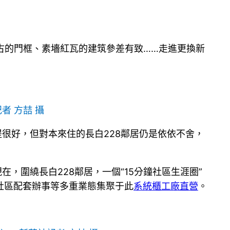
復古的門框、素墻紅瓦的建筑參差有致……走進更換新
者 方喆 攝
提很好，但對本來住的長白228鄰居仍是依依不舍，
，圍繞長白228鄰居，一個“15分鐘社區生涯圈”
社區配套辦事等多重業態集聚于此
系統櫃工廠直營
。