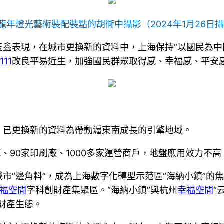
龍年燈光藝術裝配裝點的胡衕中攝影（2024年1月26日
玉鑫表現，在城市更換新的資料中，上海保持“以國民為中
111
改良平易近生，加強國民群眾取得感、幸福感、平安
，已更換新的資料為帶動滬東南成長的引擎地域。
、90家印刷廠、1000多家運營商戶，地盤應用效力不
邊角料”，成為上海數字化轉型示范區“海納小鎮”的焦點區
福空間
字科創財產集聚區。“海納小鎮”與杭州
幸福空間
“
財產生態。