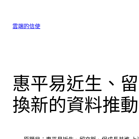
跳
至
主
雲端的信使
要
內
容
惠平易近生、留
換新的資料推動