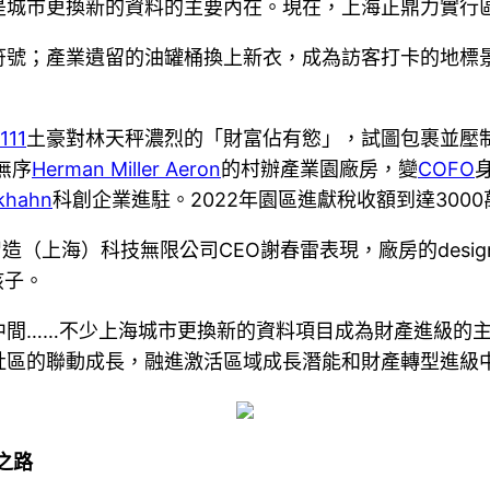
是城市更換新的資料的主要內在。現在，上海正鼎力實行
符號；產業遺留的油罐桶換上新衣，成為訪客打卡的地標
111
土豪對林天秤濃烈的「財富佔有慾」，試圖包裹並壓
無序
Herman Miller Aeron
的村辦產業園廠房，變
COFO
khahn
科創企業進駐。2022年園區進獻稅收額到達3000萬
造（上海）科技無限公司CEO謝春雷表現，廠房的des
孩子。
中間……不少上海城市更換新的資料項目成為財產進級的
社區的聯動成長，融進激活區域成長潛能和財產轉型進級
之路