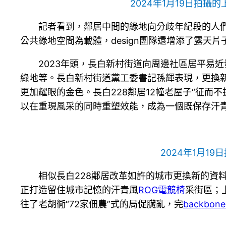
2024年1月19日拍攝
記者看到，鄰居中間的綠地向分歧年紀段的人
公共綠地空間為載體，design團隊還增添了露天
2023年頭，長白新村街道向周邊社區居平易近
綠地等。長白新村街道黨工委書記孫輝表現，更換
更加耀眼的金色。長白228鄰居12幢老屋子“征而
以在重現風采的同時重塑效能，成為一個既保存汗
2024年1月1
相似長白228鄰居改革如許的城市更換新的資
正打造留住城市記憶的汗青風
ROG電競椅
采街區；
往了老胡衕“72家佃農”式的局促臟亂，完
backbo