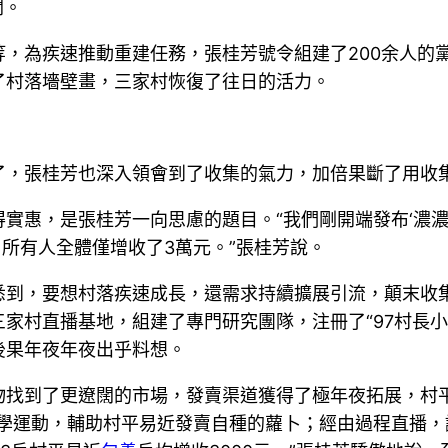
關。
，為疾速推動重建任務，張桂芳號令組建了200余人的
了村落墻壁畫，三家村恢復了往日的活力。
了，張桂芳也深入領會到了收集的氣力，加倍果斷了用收
實惠，是張桂芳一向思慮的題目。“我們剛開端發布‘濃濃
，所有人全體僅增收了3萬元。”張桂芳說。
悉到，要想村落疾速成長，還需求持續擴展引流，顛末收
三家村直播基地，組建了專門研究團隊，注冊了“97村長
後果年夜年夜出乎料想。
物找到了更遼闊的市場，發賣渠道獲得了極年夜拓展，村
研學運動，輔助村平易近發賣自種的蘿卜；經由過程直播，