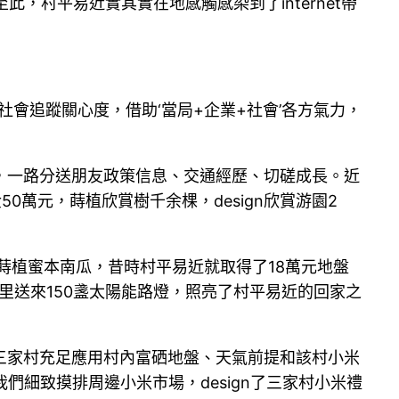
此，村平易近實其實在地感觸感染到了internet帶
會追蹤關心度，借助‘當局+企業+社會’各方氣力，
，一路分送朋友政策信息、交通經歷、切磋成長。近
萬元，蒔植欣賞樹千余棵，design欣賞游園2
蒔植蜜本南瓜，昔時村平易近就取得了18萬元地盤
里送來150盞太陽能路燈，照亮了村平易近的回家之
三家村充足應用村內富硒地盤、天氣前提和該村小米
們細致摸排周邊小米市場，design了三家村小米禮