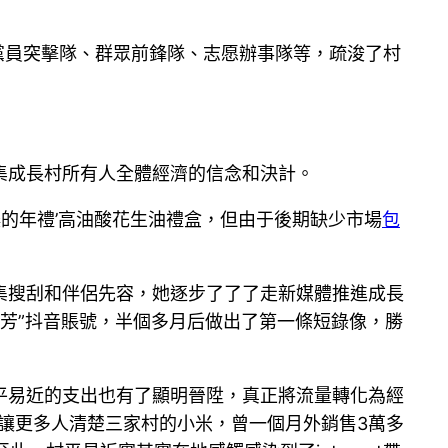
黨員突擊隊、群眾前鋒隊、志愿辦事隊等，疏浚了村
集成長村所有人全體經濟的信念和決計。
的年禮’高油酸花生油禮盒，但由于後期缺少市場
包
集搜刮和伴侶先容，她逐步了了了走新媒體推進成長
小芳”抖音賬號，半個多月后做出了第一條短錄像，勝
平易近的支出也有了顯明晉陞，真正將流量轉化為經
讓更多人清楚三家村的小米，曾一個月外銷售3萬多