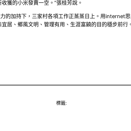
收獲的小米發賣一空。”張桂芳說。
方氣力的加持下，三家村各項工作正蒸蒸日上。用intern
態宜居、鄉風文明、管理有用、生涯富饒的目的穩步前行
標籤: