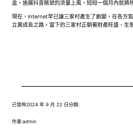
盒，施展抖音賬號的流量上風，短短一個月內就將所
現在，internet早已讓三家村產生了劇變，在各
立異成長之路，當下的三家村正朝著財產旺盛、生
已發佈
2024 年 9 月 22 日
分類:
作者:
admin