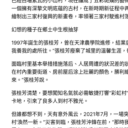
已經白墻素瓦的小山村，現在釀成了五彩斑斕的藝
一個擁有深摯文明底蘊的古村，在新時期新征程中再一
繪制出三家村復興的新畫卷，率領著三家村駛進村
幻想的種子在鄉土中生根抽芽
1997年誕生的張桂芳，曾在天津農學院進修，結
我養我的處所往。”張桂芳廢棄了城里的溫馨生涯
面臨村里基本舉措措施落后、人居周遭的狀況差的
在村內重要街道、房前屋后涂上壯麗的顏色，勝利繪
來。”張桂芳說。
張桂芳清楚，要想闖知名氣就必需敏捷打響“彩虹村
卡地，引來了良多人到村不雅光。
但誰都想不到，天有意外風云，2021年7月，一
村’渙然一新。”災害到臨，張桂芳沖鋒在前，“那