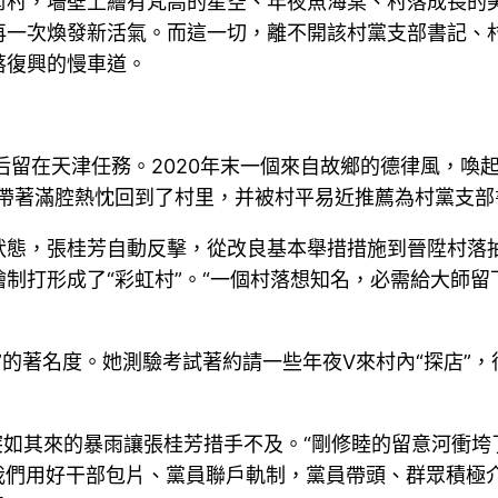
術村，墻壁上繪有梵高的星空、年夜魚海棠、村落成長的
次煥發新活氣。而這一切，離不開該村黨支部書記、村委會
落復興的慢車道。
業后留在天津任務。2020年末一個來自故鄉的德律風，喚
，帶著滿腔熱忱回到了村里，并被村平易近推薦為村黨支部
狀態，張桂芳自動反擊，從改良基本舉措措施到晉陞村落
制打形成了“彩虹村”。“一個村落想知名，必需給大師
”的著名度。她測驗考試著約請一些年夜V來村內“探店”
場突如其來的暴雨讓張桂芳措手不及。“剛修睦的留意河衝
時我們用好干部包片、黨員聯戶軌制，黨員帶頭、群眾積極