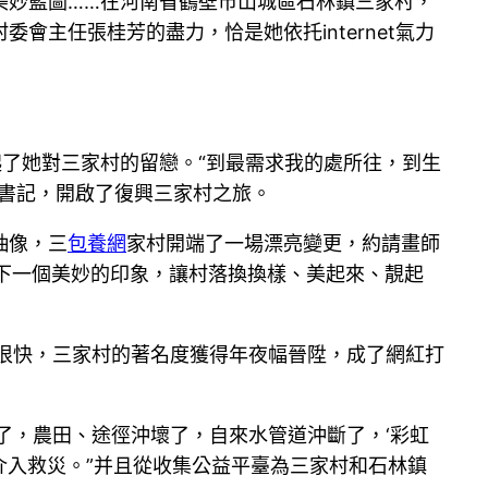
美妙藍圖……在河南省鶴壁市山城區石林鎮三家村，
主任張桂芳的盡力，恰是她依托internet氣力
起了她對三家村的留戀。“到最需求我的處所往，到生
書記，開啟了復興三家村之旅。
抽像，三
包養網
家村開端了一場漂亮變更，約請畫師
留下一個美妙的印象，讓村落換換樣、美起來、靚起
，很快，三家村的著名度獲得年夜幅晉陞，成了網紅打
垮了，農田、途徑沖壞了，自來水管道沖斷了，‘彩虹
介入救災。”并且從收集公益平臺為三家村和石林鎮