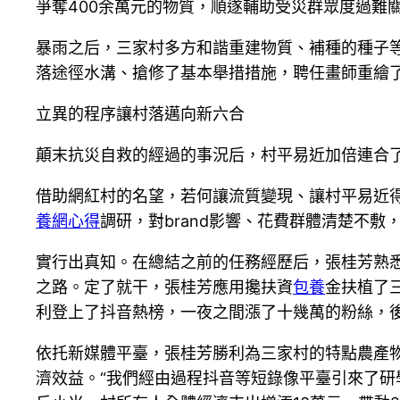
爭奪400余萬元的物質，順遂輔助受災群眾度過難
暴雨之后，三家村多方和諧重建物質、補種的種子等
落途徑水溝、搶修了基本舉措措施，聘任畫師重繪
立異的程序讓村落邁向新六合
顛末抗災自救的經過的事況后，村平易近加倍連合
借助網紅村的名望，若何讓流質變現、讓村平易近得
養網心得
調研，對brand影響、花費群體清楚不敷
實行出真知。在總結之前的任務經歷后，張桂芳熟
之路。定了就干，張桂芳應用攙扶資
包養
金扶植了
利登上了抖音熱榜，一夜之間漲了十幾萬的粉絲，
依托新媒體平臺，張桂芳勝利為三家村的特點農產
濟效益。“我們經由過程抖音等短錄像平臺引來了