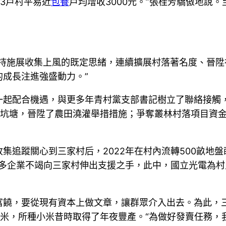
3戶村平易近
包養
戶均增收3000元。”張桂芳驕傲地說。至
持施展收集上風的既定思緒，連續擴展村落著名度、晉陞社
成長注進強盛動力。”
一起配合機遇，與更多年青村黨支部書記樹立了聯絡接觸
坑塘，晉陞了農田澆灌舉措措施；爭奪叢林村落項目資金50
集追蹤關心到三家村后，2022年在村內流轉500畝地盤
更多企業不竭向三家村伸出支援之手，此中，國立光電為村
富饒，要從現有資本上做文章，讓群眾介入出去。為此，
米，所種小米昔時取得了年夜豐產。“為做好發賣任務，我