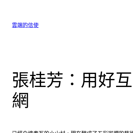
跳
至
主
雲端的信使
要
內
容
張桂芳：用好互
網