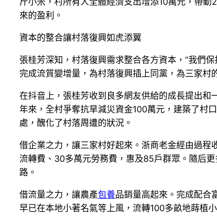
斤小米，村所有人全體經濟支出增添10萬元，帶動2
來的盈利。
資本的整合讓村落復興如虎添翼
張桂芳深知，村落復興需求整合各方資本，“我們保
完成流質變增量，為村落復興插上同黨，為三家村的
在抖音上，張桂芳收到良多網友供給的成長提出和
年來，全村爭奪抗旱減災資金100萬元，建築了村口
處，醜化了村落周遭的狀況。
借企業之力，讓三家村好起來。浙商老金經由過程收
流轉費、30多萬元勞務費，惠及85戶群眾。隨后
路。
借流量之力，讓農產
包養
品銷量高起來。完成配合
早已在本地小著名氣等上風，流轉100多畝地蒔植小