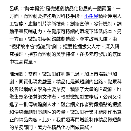
呂帆：“降本提質”是微短劇精品化發展的一體兩面。一
方面，微短劇要擁抱新興科技手段，
小樹屋
積極運用人
工智能、虛擬制片等新技術；創新宣傳、發行機制，調
動平臺反哺能力，在健康可持續的環境下降低成本。另
一方面，微短劇要回歸戲劇傳統、尊重故事思維，由
“視頻故事會”過渡到“劇”；還要挖掘拔尖人才、深入研
究機理，探索微短劇的美學特征，在多元可發展的氛圍
中提高質量。
陳瑞卿：當前，微短劇紅利期已過，加上市場競爭加
劇、同質化現象嚴重，精品化是微短劇的出路。點眾科
技曾以網絡文學為主要業務，積累了大量的IP資源，也
聚集眾多優質網文作者。轉型微短劇業務后，公司又引
進了一批傳統編劇人才。融合網文作者對傳播點的把握
和傳統編劇對戲劇性的考量，微短劇行業才能創作出真
正的精品內容。此外，我們還專門增設制作精品微短劇
的業務部門，著力在精品化方面做嘗試。