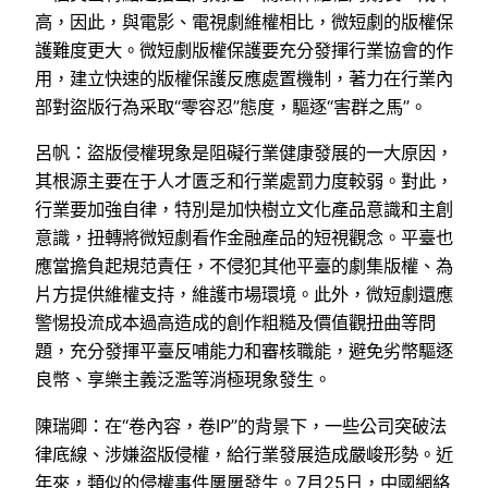
高，因此，與電影、電視劇維權相比，微短劇的版權保
護難度更大。微短劇版權保護要充分發揮行業協會的作
用，建立快速的版權保護反應處置機制，著力在行業內
部對盜版行為采取“零容忍”態度，驅逐“害群之馬”。
呂帆：盜版侵權現象是阻礙行業健康發展的一大原因，
其根源主要在于人才匱乏和行業處罰力度較弱。對此，
行業要加強自律，特別是加快樹立文化產品意識和主創
意識，扭轉將微短劇看作金融產品的短視觀念。平臺也
應當擔負起規范責任，不侵犯其他平臺的劇集版權、為
片方提供維權支持，維護市場環境。此外，微短劇還應
警惕投流成本過高造成的創作粗糙及價值觀扭曲等問
題，充分發揮平臺反哺能力和審核職能，避免劣幣驅逐
良幣、享樂主義泛濫等消極現象發生。
陳瑞卿：在“卷內容，卷IP”的背景下，一些公司突破法
律底線、涉嫌盜版侵權，給行業發展造成嚴峻形勢。近
年來，類似的侵權事件屢屢發生。7月25日，中國網絡