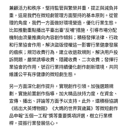
兼顧活力和秩序，堅持監管與繁榮并重，提正與減負并
重，這是我們在微短劇管理方面堅持的基本原則。從管
理的角度，我們一方面做好環境營造，優化行業生態。
比如推動重點播出平臺出臺“反哺”措施，引導市場分配
機制由流量推廣向內容創作傾斜；積極發揮法律、行政
和行業協會作用，解決盜版侵權這一影響行業健康發展
的痼疾；規范收費行為，建立收退款規則，解決用戶投
訴問題，嚴禁誘導收費、隱藏收費、二次收費；發揮行
業協會的作用，號召行業持續優化創作創新環境，共同
維護公平有序健康的微短劇生態。
另一方面深化創作提升，實現創作引領。加強選題規
劃，實施前置創作指導，加大精品扶持力度，在資金、
宣傳、播出、評論等方面予以支持。此外，還積極協調
《逃出大英博物館》《大媽的世界賀歲篇》等微短劇作
品申報“五個一工程”獎等重要獎項評選，樹立行業標
桿，提振行業發展信心。