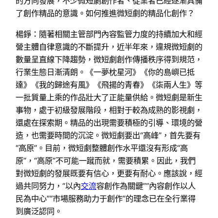
的方向發展，不少微短劇創作者、從業者已經逐漸具備
了創作精品的意識。如何推進微短劇的精品化創作？
楊錚：隨著相關主管部門內容監管力度的持續加大和經
營主體自律意識的不斷提升，近半年來，違規微短劇的
數量呈直線下降趨勢，微短劇創作傳播秩序得到規范，
行業生態日漸清朗。《一夢枕星河》《你的島嶼已抵
達》《我的歸途有風》《飛揚的青春》《柒兩人生》等
一批質量上乘的作品壯大了正能量供給。微短劇是新生
事物，處于初級發展階段，相對于較為成熟的影視劇，
還處在探索期。精品的出現需要積極的引導、環境的營
造，也需要時間的沉淀。微短劇要出“高峰”，首先要有
“高原”。目前，微短劇整體創作水平還沒有形成“高
原”，“高原”不可能一蹴而就，需要積累。因此，我們
對微短劇的發展既要有信心，更要有耐心。應該說，經
過共同努力，“以內
交流
容創作為關鍵”“內容創作以人
民為中心”“市場服務助力于創作”的理念已在全行業得
到廣泛認同。