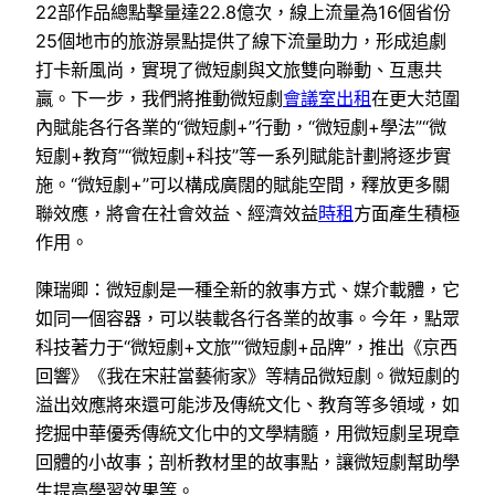
22部作品總點擊量達22.8億次，線上流量為16個省份
25個地市的旅游景點提供了線下流量助力，形成追劇
打卡新風尚，實現了微短劇與文旅雙向聯動、互惠共
贏。下一步，我們將推動微短劇
會議室出租
在更大范圍
內賦能各行各業的“微短劇+”行動，“微短劇+學法”“微
短劇+教育”“微短劇+科技”等一系列賦能計劃將逐步實
施。“微短劇+”可以構成廣闊的賦能空間，釋放更多關
聯效應，將會在社會效益、經濟效益
時租
方面產生積極
作用。
陳瑞卿：微短劇是一種全新的敘事方式、媒介載體，它
如同一個容器，可以裝載各行各業的故事。今年，點眾
科技著力于“微短劇+文旅”“微短劇+品牌”，推出《京西
回響》《我在宋莊當藝術家》等精品微短劇。微短劇的
溢出效應將來還可能涉及傳統文化、教育等多領域，如
挖掘中華優秀傳統文化中的文學精髓，用微短劇呈現章
回體的小故事；剖析教材里的故事點，讓微短劇幫助學
生提高學習效果等。