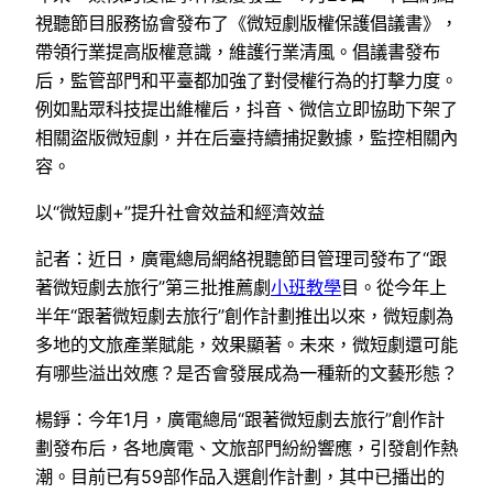
視聽節目服務協會發布了《微短劇版權保護倡議書》，
帶領行業提高版權意識，維護行業清風。倡議書發布
后，監管部門和平臺都加強了對侵權行為的打擊力度。
例如點眾科技提出維權后，抖音、微信立即協助下架了
相關盜版微短劇，并在后臺持續捕捉數據，監控相關內
容。
以“微短劇+”提升社會效益和經濟效益
記者：近日，廣電總局網絡視聽節目管理司發布了“跟
著微短劇去旅行”第三批推薦劇
小班教學
目。從今年上
半年“跟著微短劇去旅行”創作計劃推出以來，微短劇為
多地的文旅產業賦能，效果顯著。未來，微短劇還可能
有哪些溢出效應？是否會發展成為一種新的文藝形態？
楊錚：今年1月，廣電總局“跟著微短劇去旅行”創作計
劃發布后，各地廣電、文旅部門紛紛響應，引發創作熱
潮。目前已有59部作品入選創作計劃，其中已播出的