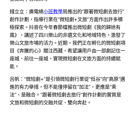
錢立立：廣電總
小班教學
局推出的“跟著微短劇去旅行”
創作計劃，指導行業在“微短劇+文旅”方面作出許多積
極探索。抖音在今年春節檔推出微短劇《我的歸途有
風》，講述了四川樂山的非遺文化和地域特色，激發了
樂山文旅市場的活力。近期，我們正在孵化的微短劇項
目《奔騰的心》關注西藏，希望讓用戶由一部劇記住一
座城、前往一座城，實現微短劇在文旅方面的持續賦
能。
呂帆：“微短劇+”是引領微短劇行業從“低谷”向“高原”邁
進的有力舉措，但不能僅停留在“加法”，更應是“乘
法”、是融合。“跟著微短劇去旅行”創作計劃的實質是
文旅和微短劇的交融共促、雙向奔赴。