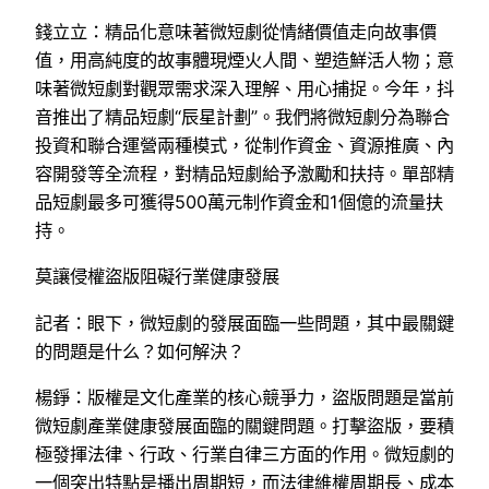
錢立立：精品化意味著微短劇從情緒價值走向故事價
值，用高純度的故事體現煙火人間、塑造鮮活人物；意
味著微短劇對觀眾需求深入理解、用心捕捉。今年，抖
音推出了精品短劇“辰星計劃”。我們將微短劇分為聯合
投資和聯合運營兩種模式，從制作資金、資源推廣、內
容開發等全流程，對精品短劇給予激勵和扶持。單部精
品短劇最多可獲得500萬元制作資金和1個億的流量扶
持。
莫讓侵權盜版阻礙行業健康發展
記者：眼下，微短劇的發展面臨一些問題，其中最關鍵
的問題是什么？如何解決？
楊錚：版權是文化產業的核心競爭力，盜版問題是當前
微短劇產業健康發展面臨的關鍵問題。打擊盜版，要積
極發揮法律、行政、行業自律三方面的作用。微短劇的
一個突出特點是播出周期短，而法律維權周期長、成本