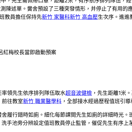
練中，先生需佩帶口罩，距離2米，有序依序排列隊伍，
檢測陳述單。黌舍預設了三種突發情形，并停止了有用的
班教員擔任保持先
新竹 家醫科
新竹 高血壓
生次序。進進
呂紅梅校長當即啟動預案
任率領先生依序排列隊伍取水
超音波健檢
，先生距離1米
，前往教室
新竹 職業醫學科
，全部接水經過歷程值班引導
黌舍履行錯時如廁。細化每節課間先生如廁的詳細時光。
、洗手池旁分辨設定值班教員停止監管，催促先生有序上