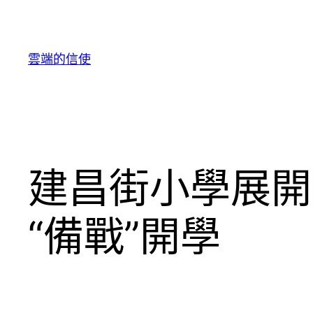
跳
至
主
雲端的信使
要
內
容
建昌街小學展開
“備戰”開學