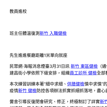
教員進校
班主任體溫復測
新竹 入職健檢
先生進進餐廳距離1米單向就座
民眾網·海報消息煙臺3月31日訊
新竹 東區健檢
（通
建昌街小學依照下級安排，組織
員工診所 健檢
全部
本次練習訓練本著“細中求細、
供膳健檢
慎中求慎”
疫情
新竹 健檢
防控各項辦法抓實抓細抓落地，盡心
黌舍引導反復閉會研究、修正，終極制訂了詳實
新