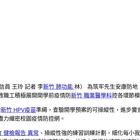
信員 王玲 記者 李
新竹 肺功能
林） 為筑牢先生安康防地
教職工積極展開開學前疫情防
新竹 職業醫學科
控各環節模
的
新竹 HPV疫苗
準繩，查驗開學預案的可操縱性，進步黌
盡力織密校園疫情防控網。
竹 健檢報告 異常
、操縱性強的練習訓練計劃，細化每小我