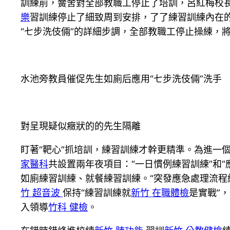
訓練前，黌舍對全部教職工停止了培訓，呂紅梅校
樂
習訓練停止了細致周到安排，了了練習訓練內在
“七步洗伎倆”的詳細步調，全部教職工停止操練，
水池旁教員催促先生如廁后應用“七步洗伎倆”洗手
對呈現疑似癥狀的的先生隔離
盯著“靶心”抓培訓，練習訓練才幹更精準。為進一
家醫科
共設置兩年夜項目：“一日慣例練習訓練”和
如廁練習訓練、就餐練習訓練。“突發應急處理流程
竹 超音波
保持“練習訓練就
新竹 在職體檢
是實戰”
入領導
竹科 健檢
。