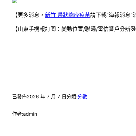
【更多消息，
新竹 帶狀皰疹疫苗
請下載”海報消息
【山東手機報訂閱：變動位置/聯通/電信譽戶分辨發送短信SD到
已發佈
2026 年 7 月 7 日
分類:
分數
作者:
admin