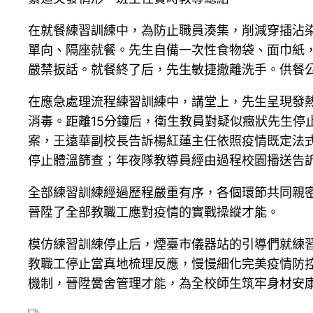
在就餐練習訓練中，為防止職員湊集，削減穿插沾染
單向、隔座就餐。先生自備一次性食物袋、面巾紙，
嚴禁扳話。就餐終了后，先生敏捷撤離洗手。供餐
在應急處理流程練習訓練中，講堂上，先生呈現發
消毒。距離15分鐘后，衛生教員對疑似癥狀先生停
案，王遠華副校長告訴楊紅蓮主任依照疫情既定法
停止體溫篩查；年夜隊教導員經由過程校園播送告
全部練習訓練經過歷程嚴重有序，各個環節共同親
晉陞了全部教職工應對疫情的實戰操縱才能。
模仿練習訓練停止后，煙臺市儀器站的引導們就練
教職工停止當真地梳理反應，慢慢細化完美疫情防
機制，晉陞黌舍管理才能，為全校師生筑牢身材安