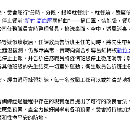
，黌舍履行“分時、分段、錯峰就餐制”。就餐前，嚴厲依
停止餐前“
新竹 高血壓
兩部曲”——摘口罩、裝進袋，餐
公司任務職員實時整理餐具，擦洗桌面、空中，透風消毒
熱等疑似癥狀后，任課教員告訴班主任的同時，將先生帶
止體溫復測，仍顯示異常，實時向黌舍引導呂紅梅校
新竹 
式停止上報，并告訴任務職員將疫情班級停止徹底消毒；
訴其他班級的先生結束一切室外運動；衛生教員告訴班主
密。經由過程練習訓練，每一名教職工都可以或許清楚地
習訓練經過歷程中存在的現實題目提出了可行的改良看法
控應急預案，盡全力做好開學前各項預備。黌舍將持續加
康和性命平安的防地。