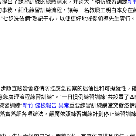
長提出了練習訓練的總體請求，并誇大了模仿練習訓練
新
的事務，細化練習訓練流程，讓每一名教職工明白本身在
將“七步洗伎倆”熟記于心，以便更好地催促領導先生實行。
個步驟查驗黌舍疫情防控應急預案的迷信性和可操縱性，
“應急處理流程練習訓練”。“一日慣例練習訓練”共設置了
練習訓練”
新竹 健檢報告 異常
重要練習訓練講堂突發疫情
，落實落細各項辦法，嚴厲依照練習訓練計劃停止練習訓