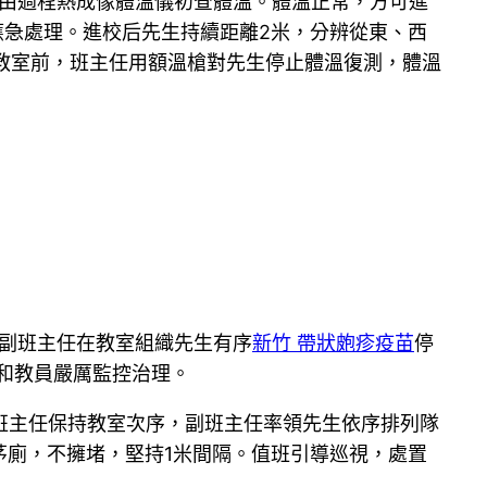
經由過程熱成像體溫儀初查體溫。體溫正常，方可進
應急處理。進校后先生持續距離2米，分辨從東、西
教室前，班主任用額溫槍對先生停止體溫復測，體溫
。副班主任在教室組織先生有序
新竹 帶狀皰疹疫苗
停
和教員嚴厲監控治理。
班主任保持教室次序，副班主任率領先生依序排列隊
茅廁，不擁堵，堅持1米間隔。值班引導巡視，處置