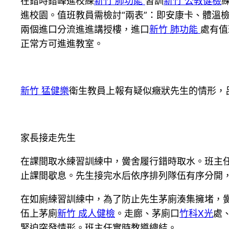
在錯時錯峰進校練
新竹 肺功能
習訓
新竹 公教健檢
進校園。值班教員需檢討“兩表”：即安康卡、體溫
兩個進口分流進進講授樓，進口
新竹 肺功能
處有值
正常方可進進教室。
新竹 猛健樂
衛生教員上報有疑似癥狀先生的情形，
家長接走先生
在課間取水練習訓練中，黌舍履行錯時取水。班主
止課間歇息。先生接完水后依序排列隊伍有序分開
在如廁練習訓練中，為了防止先生茅廁湊集擁堵，
伍上茅廁
新竹 成人健檢
。走廊、茅廁口
竹科X光
處
緊迫突發情形。班主任實時教導總結。