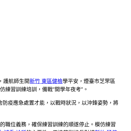
，護航師生開
新竹 東區健檢
學平安，煙臺市芝罘區
仿練習訓練培訓，備戰“開學年夜考”。
舍防疫應急處置才能，以戰時狀況，以沖鋒姿勢，將
的職位義務，確保練習訓練的順遂停止。模仿練習