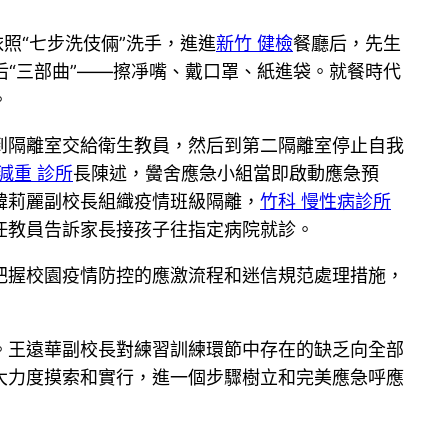
照“七步洗伎倆”洗手，進進
新竹 健檢
餐廳后，先生
后“三部曲”——擦凈嘴、戴口罩、紙進袋。就餐時代
。
到隔離室交給衛生教員，然后到第二隔離室停止自我
減重 診所
長陳述，黌舍應急小組當即啟動應急預
韓莉麗副校長組織疫情班級隔離，
竹科 慢性病診所
任教員告訴家長接孩子往指定病院就診。
把握校園疫情防控的應激流程和迷信規范處理措施，
。王遠華副校長對練習訓練環節中存在的缺乏向全部
大力度摸索和實行，進一個步驟樹立和完美應急呼應