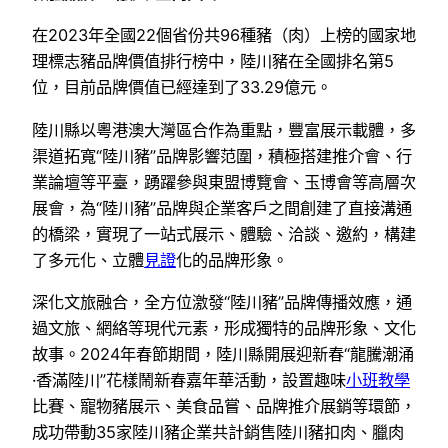
在2023年全國22個省份共96種豬（肉）上榜的國家地
理標志豬品牌價值排行榜中，陸川豬在全國排名第5
位，目前品牌價值已經達到了33.29億元。
陸川縣以粵港澳大灣區合作為重點，豐富展示載體，多
渠道拓寬“陸川豬”品牌影響范圍，積極搭建推介會、行
業論壇等平臺，踴躍參與東盟博覽會、玉博會等高層次
展會，為“陸川豬”品牌與企業客戶之間創建了直接溝通
的橋梁，實現了一站式展示、體驗、洽談、邀約，構建
了多元化、立體
見證
化的品牌形象。
深化文旅融合，全方位激發“陸川豬”品牌傳播效應，通
過文旅、網絡等現代元素，形成獨特的品牌形象、文化
故事。2024年春節期間，陸川縣開展迎新春“龍騰潮涌
·香滿陸川”花樣鬧新春嘉年華活動，設置趣味
小班教學
比賽、寵物豬展示、美食品嘗、品牌推介展銷等環節，
成功帶動35家陸川豬企業共計銷售陸川豬扣肉、臘肉