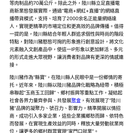
等肉制品約70萬公斤。除此之外，陸川縣立足直播電
商新業態發展實際，通過“電商+網紅+直播”的網絡直
播帶貨模式，支持、培育了2000余名正能量網絡達
人，實現更精準的市場定位和更高效的品牌傳播。值得
一提的是，陸川縣結合年輕人群追求個性與時尚的階段
特點，對陸川豬憨態可掬的形象進行創意設計，將文化
元素融入文創產品中，使這一IP形象以更加鮮活、多元
的形式走進大眾視野，讓消費者對品牌有更深的情感連
接。
陸川豬作為“縣寶”，在陸川縣人民眼中是一份鄉情的寄
托。近年來，陸川縣以陸川豬品牌化戰略為紐帶，積極
串聯起“玉商玉工回歸”、鄉村振興等重點工作，凝結起
社會各界力量齊參與、共發展
聚會
，有效展現了“陸川
豬”品牌的凝聚力、號召力、影響力，精準開展以情招
商，成功引入多家企業，這些企業攜鄉愁而歸、依特色
而發展，在實現生產效益的同時，釋放大量勞動就業崗
位，讓更多的鄉村群眾實現“家門口就業”。