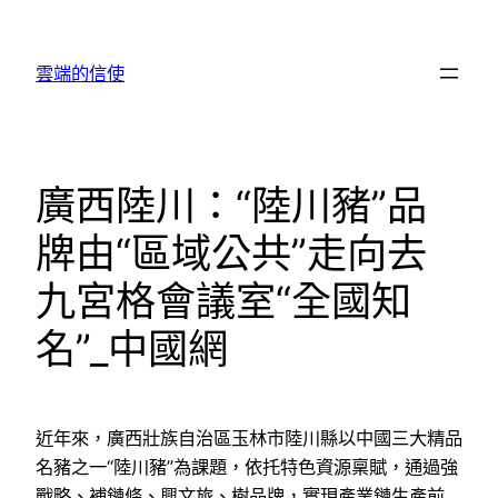
跳
至
雲端的信使
主
要
內
容
廣西陸川：“陸川豬”品
牌由“區域公共”走向去
九宮格會議室“全國知
名”_中國網
近年來，廣西壯族自治區玉林市陸川縣以中國三大精品
名豬之一“陸川豬”為課題，依托特色資源稟賦，通過強
戰略、補鏈條、興文旅、樹品牌，實現產業鏈生產前