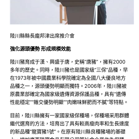
陸川縣縣長龐邦津出席推介會
強化源頭優勢 形成規模效能
陸川豬育成于漢、興盛于唐，史稱“唐豬”，擁有2000
多年的歷史。同時，陸川豬也是國家級“三保”品種，早
在1973年被中國農業科學院確定為全國八大優良地方
品種之一，源頭優勢明顯而獨特。2006年，陸川豬被
原農業部確定為國家級遺傳資源保護品種，具有“遺傳
性能穩定”“雜交優勢明顯”“肉嫩味鮮肥而不膩”等特點。
目前，陸川縣擁有一家國家級保種場，保種場采用群體
繼代選育的方法，培育出了具有較高瘦肉率和生長速度
的新品種“龍寶豬1號”。在原有陸川縣良種豬場的基礎