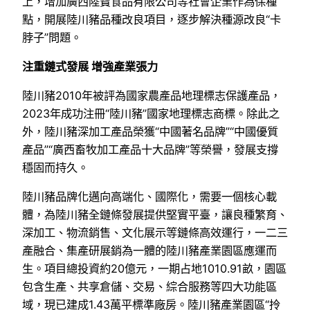
上，增加廣西陸寶食品有限公司等社會企業作為保種
點，開展陸川豬品種改良項目，逐步解決種源改良“卡
脖子”問題。
注重鏈式發展 增強產業張力
陸川豬2010年被評為國家農產品地理標志保護產品，
2023年成功注冊“陸川豬”國家地理標志商標。除此之
外，陸川豬深加工產品榮獲“中國著名品牌”“中國優質
產品”“廣西畜牧加工產品十大品牌”等榮譽，發展支撐
穩固而持久。
陸川豬品牌化邁向高端化、國際化，需要一個核心載
體，為陸川豬全鏈條發展提供堅實平臺，讓良種繁育、
深加工、物流銷售、文化展示等鏈條高效運行，一二三
產融合、集產研展銷為一體的陸川豬產業園區應運而
生。項目總投資約20億元，一期占地1010.91畝，園區
包含生產、共享倉儲、交易、綜合服務等四大功能區
域，現已建成1.43萬平標準廠房。陸川豬產業園區“拎