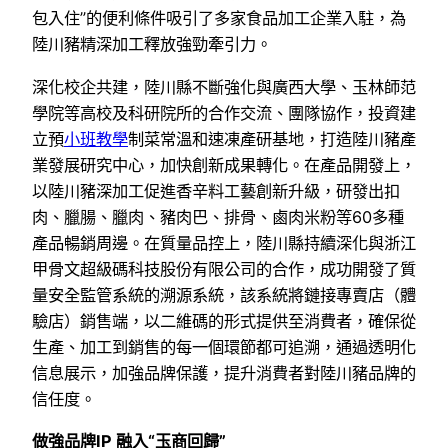
包入住”的便利條件吸引了多家食品加工企業入駐，為
陸川豬精深加工釋放強勁牽引力。
深化校企共建，陸川縣不斷強化與廣西大學、玉林師范
學院等高校及科研院所的合作交流、團隊協作，投資建
立預
小班教學
制菜常溫和速凍產研基地，打造陸川豬產
業發展研究中心，加快創新成果轉化。在產品開發上，
以陸川豬深加工促進香辛料工藝創新升級，研發出扣
肉、臘腸、臘肉、豬肉巴、排骨、鹵肉米粉等60多種
產品暢銷周邊。在質量品控上，陸川縣持續深化與浙江
甲骨文超級碼科技股份有限公司的合作，成功開發了質
量安全監管系統的溯源系統，該系統將鏈接專賣店（體
驗店）銷售端，以二維碼的形式提供至消費者，確保從
生產、加工到銷售的每一個環節都可追溯，通過透明化
信息展示，加強品牌保護，提升消費者對陸川豬品牌的
信任度。
做強品牌IP 融入“玉商回歸”