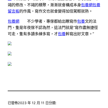
竭的修改、不竭的積聚，漸漸就會構成本身
包養網
包養
留言板
的作風，寫作文也就會變得加倍駕輕就熟。
包養網
不少學者、專傢都給出瞭寫作
包養
文的法
門，隻是年夜傢不認為然，這法門就是“寫作盡無捷徑
可走，隻有多讀多練多寫，才
包養
幹寫出好文章。”
已發佈
2023 年 12 月 11 日
分類: