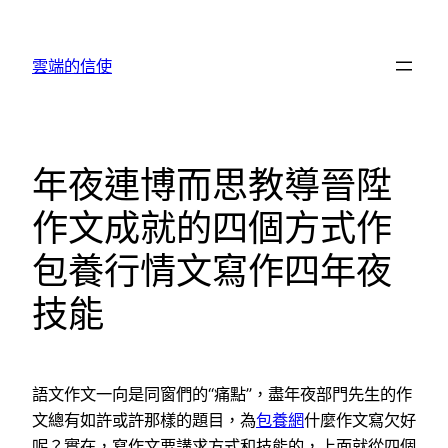
跳
至
雲端的信使
主
要
內
容
年夜連博而思教導晉陞
作文成就的四個方式作
包養行情文寫作四年夜
技能
語文作文一向是同窗們的“痛點”，盡年夜部門先生的作
文總有如許或許那樣的題目，為
包養網
什麼作文寫欠好
呢？實在，寫作文要講求方式和技能的，上面就從四個