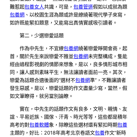
難惹起
包養女人
共識，可是，
包養管道
假如以成就為題
包養網
、以校園生涯為題或許是繚繞著現代學子來寫，
如許既能緊扣題意，又能寫出真情實感吸引讀者。
第二，少選戀愛話題
作為中先生，不宜繚
包養網
繞著戀愛睜開會商，起
首，關於先生來說戀愛不雅並
包養網
未完整構成，隻能
經由過程影視劇的情節來想象，是以，良多情形城市相
同，讓人感到素昧平生，無法讓讀者面前一亮。其次，
戀愛為話題合適後面的“選材不
包養網
準”，不難讓讀者
發生惡感。是以，戀愛話題的作文盡量少寫，當然，假
如文筆瞭得，就另當別論瞭。
實在，中先生的話題作文有良多，文明、親情、友
誼、平易近族、國傢、汗青、時光等等，這些都是積年
高考的對
包養軟體
象，除瞭這些選材還有緊扣時期
包養
主題的，好比：2018年高考北京卷語文
包養
作文“新時