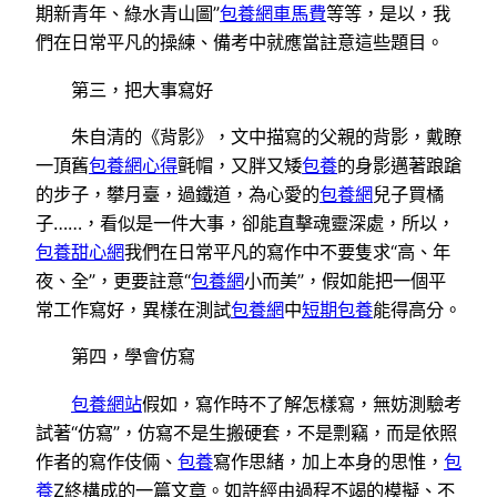
期新青年、綠水青山圖”
包養網車馬費
等等，是以，我
們在日常平凡的操練、備考中就應當註意這些題目。
第三，把大事寫好
朱自清的《背影》，文中描寫的父親的背影，戴瞭
一頂舊
包養網心得
氈帽，又胖又矮
包養
的身影邁著踉蹌
的步子，攀月臺，過鐵道，為心愛的
包養網
兒子買橘
子……，看似是一件大事，卻能直擊魂靈深處，所以，
包養甜心網
我們在日常平凡的寫作中不要隻求“高、年
夜、全”，更要註意“
包養網
小而美”，假如能把一個平
常工作寫好，異樣在測試
包養網
中
短期包養
能得高分。
第四，學會仿寫
包養網站
假如，寫作時不了解怎樣寫，無妨測驗考
試著“仿寫”，仿寫不是生搬硬套，不是剽竊，而是依照
作者的寫作伎倆、
包養
寫作思緒，加上本身的思惟，
包
養
Z終構成的一篇文章。如許經由過程不竭的模擬、不