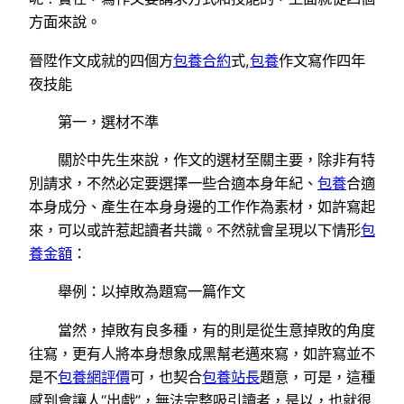
方面來說。
晉陞作文成就的四個方
包養合約
式,
包養
作文寫作四年
夜技能
第一，選材不準
關於中先生來說，作文的選材至關主要，除非有特
別請求，不然必定要選擇一些合適本身年紀、
包養
合適
本身成分、產生在本身身邊的工作作為素材，如許寫起
來，可以或許惹起讀者共識。不然就會呈現以下情形
包
養金額
：
舉例：以掉敗為題寫一篇作文
當然，掉敗有良多種，有的則是從生意掉敗的角度
往寫，更有人將本身想象成黑幫老邁來寫，如許寫並不
是不
包養網評價
可，也契合
包養站長
題意，可是，這種
感到會讓人“出戲”，無法完整吸引讀者，是以，也就很