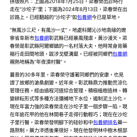
拼版照片：上圖為2018年1月25日，梁春榮出診時行
走在“沙坨子”里；下圖為2024年8月13日，梁春榮在出
診路上，已經翻越的“沙坨子”如
包養網
今已是草地。
“無風沙三尺，有風沙一丈”，地處科爾沁沙地南緣的遼
寧省阜新市
包養網
彰武縣已經暴風殘虐，黃沙漫天。梁
春榮是彰武縣阿爾鄉鎮的一名村落大夫，他時常身背藥
箱行走田間地頭，跋涉戈壁溝壑，已經被同鄉們
包養網
親熱地稱為“年夜漠村醫”。
曩昔的30多年里，梁春榮守護著同鄉們的安康，也見
證了故鄉的滄桑劇變。近年來，彰武縣鼎力推動荒涼化
管理任務，經由過程河道綜合管理、積極植樹造林、轉
變耕耘形式等多種方法彌補地下水位，遏制泥土沙化。
現在年富力強的梁春榮走在沙坨子里一個步驟一陷，現
在年逾花甲的他在林間巷子走得行動輕巧；現在在沙坨
子里行醫，梁春榮發明腳下的硅砂和中
包養網排名
藥一
路熬制，藥力滲透後果很好，現在他發明林中樹木根部