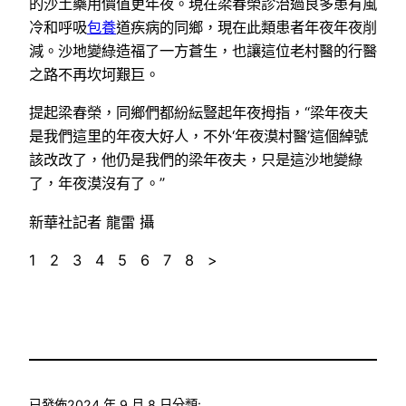
的沙土藥用價值更年夜。現在梁春榮診治過良多患有風
冷和呼吸
包養
道疾病的同鄉，現在此類患者年夜年夜削
減。沙地變綠造福了一方蒼生，也讓這位老村醫的行醫
之路不再坎坷艱巨。
提起梁春榮，同鄉們都紛紜豎起年夜拇指，“梁年夜夫
是我們這里的年夜大好人，不外‘年夜漠村醫’這個綽號
該改改了，他仍是我們的梁年夜夫，只是這沙地變綠
了，年夜漠沒有了。”
新華社記者 龍雷 攝
1 2 3 4 5 6 7 8 >
已發佈
2024 年 9 月 8 日
分類: