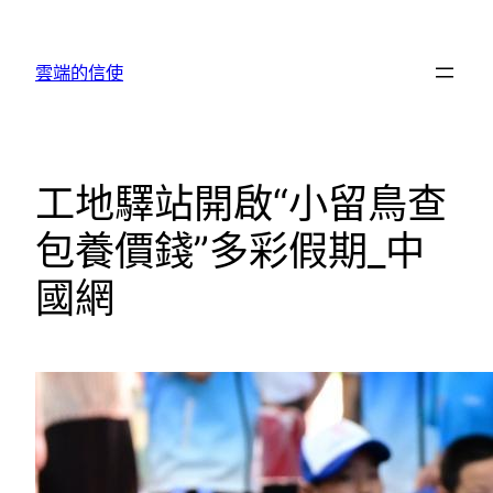
跳
至
雲端的信使
主
要
內
容
工地驛站開啟“小留鳥查
包養價錢”多彩假期_中
國網