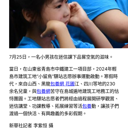
7月25日，一名小男孩在迷信課下品嘗空氣的滋味。
當日，在山東省青島市中鐵建工一項目部，2024年輕
島市建筑工地“小留鳥”驛站志愿辦事運動啟動。寒假時
代，來自山西、黑龍
包養網 花圃
江、四川等地的230
余名兒童，與
包養網
苦守在島城遍地建筑工地務工的怙
恃團圓。工地驛站志愿者們將經由過程展開研學觀賞、
迷信講堂、功課教導、拓展練習等活
包養
動，讓孩子們
渡過一個快活、有興趣義的多彩假期。
新華社記者 李紫恒 攝