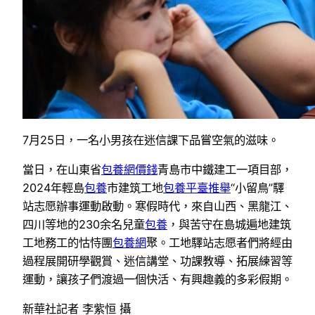
7月25日，一名小男孩在迷信課下品嘗空氣的滋味。
當日，在山東省
包養網價錢
青島市中鐵建工一項目部，
2024年輕島
包養
市建筑工地
包養平臺推舉
“小留鳥”驛
站志愿辦事運動啟動。寒假時代，來自山西、黑龍江、
四川等地的230余名兒童
包養
，與苦守在島城遍地建筑
工地務工的怙恃團
包養網
聚。工地驛站志愿者們將經由
過程展開研學觀賞、迷信講堂、功課教導、拓展練習等
運動，讓孩子們渡過一個快活、有興趣義的多彩假期。
新華社記者 李紫恒 攝