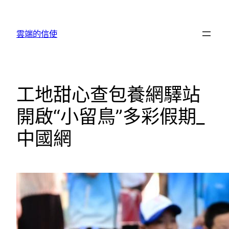
跳
至
雲端的信使
主
要
內
容
工地甜心查包養網驛站
開啟“小留鳥”多彩假期_
中國網