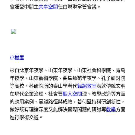
會運營中間主
共享空間
任白琳琳掌管會議。
小樹屋
來自北京年夜學、山東年夜學、山東社會科學院、青島
年夜學、山東藝術學院、曲阜師范年夜學、孔子研討院
等高校、科研院所的泰山學者代
舞蹈教室
表就傳統文明
在現代企業治理、社會管
個人空間
理、教導改造等方面
的應用案例、實踐路徑與成效，若何堅持科研創新性，
做好既有理論深度又能解決實際問題的研討等
教學
方面
進行學術交通。