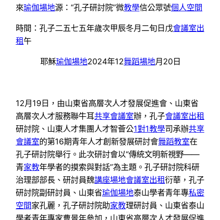
來
瑜伽場地
源：“孔子研討院”微
教學
信公眾號
個人空間
時間：孔子二五七五年歲次甲辰冬月二旬日戊
會議室出
租
午
耶穌
瑜伽場地
2024年12
舞蹈場地
月20日
12月19日，由山東省高層次人才發展促進會、山東省
高層次人才服務聯牛耳
共享會議室
辦，孔子
會議室出租
研討院、山東人才集團人才智薈公
1對1教學
司承辦
共享
會議室
的第16期青年人才創新發展研討會
舞蹈教室
在
孔子研討院舉行。此次研討會以“傳統文明新視野——
青
家教
年學者的摸索與對話”為主題。孔子研討院科研
治理部部長、研討員魏
講座場地
會議室出租
衍華，孔子
研討院副研討員、山東省
瑜伽場地
泰山學者青年專
私密
空間
家孔麗，孔子研討院助
家教
理研討員、山東省泰山
學者青年專家曹景年參加，山東省高層次人才發展促進