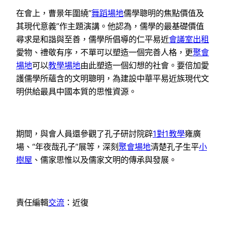
在會上，曹景年圍繞“
舞蹈場地
儒學聰明的焦點價值及
其現代意義”作主題演講。他認為，儒學的最基礎價值
尋求是和諧與至善，儒學所倡導的仁平易近
會議室出租
愛物、禮敬有序，不單可以塑造一個完善人格，更
聚會
場地
可以
教學場地
由此塑造一個幻想的社會。要倍加愛
護儒學所蘊含的文明聰明，為建設中華平易近族現代文
明供給最具中國本質的思惟資源。
期間，與會人員還參觀了孔子研討院辟
1對1教學
雍廣
場、“年夜哉孔子”展等，深刻
聚會場地
清楚孔子生平
小
樹屋
、儒家思惟以及儒家文明的傳承與發展。
責任編輯
交流
：近復