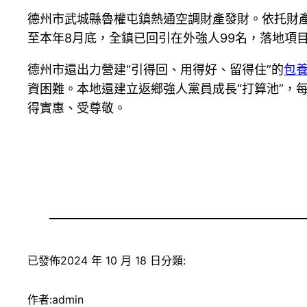
德州市武城縣魯權屯鎮熱通空調財產發財。依托財
至本年8月底，全鎮已回引在外強人99名，落地項目
德州市還出力營建“引得回、用得好、留得住”的
包
資困難。本地還建立返鄉強人黨員成長“打算池”，
得實惠、受尊敬。
已發佈
2024 年 10 月 18 日
分類:
作者:
admin