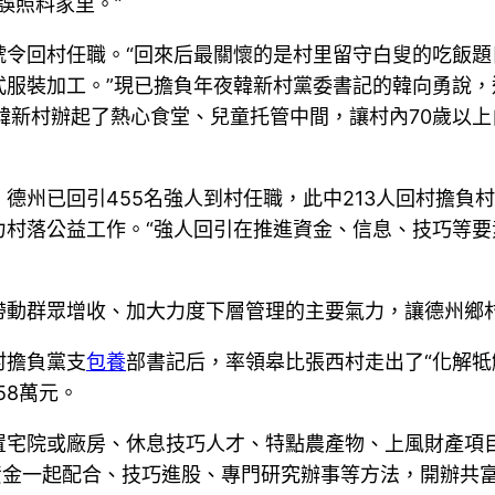
誤照料家里。”
號令回村任職。“回來后最關懷的是村里留守白叟的吃飯
服裝加工。”現已擔負年夜韓新村黨委書記的韓向勇說，
韓新村辦起了熱心食堂、兒童托管中間，讓村內70歲以
州已回引455名強人到村任職，此中213人回村擔負村
萬元助力村落公益工作。“強人回引在推進資金、信息、技巧
帶動群眾增收、加大力度下層管理的主要氣力，讓德州鄉
村擔負黨支
包養
部書記后，率領皋比張西村走出了“化解
58萬元。
置宅院或廠房、休息技巧人才、特點農產物、上風財產項
資金一起配合、技巧進股、專門研究辦事等方法，開辦共