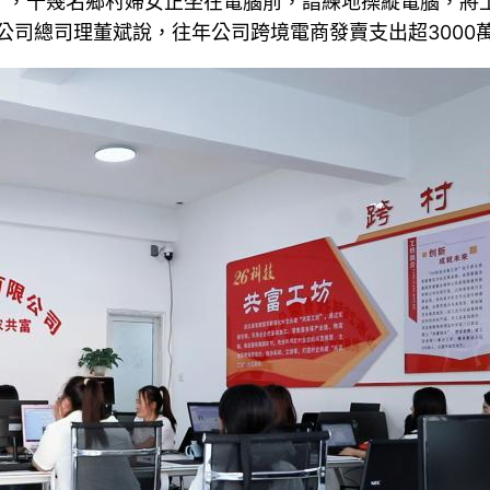
坊”，十幾名鄉村婦女正坐在電腦前，諳練地操縱電腦，將
公司總司理董斌說，往年公司跨境電商發賣支出超3000