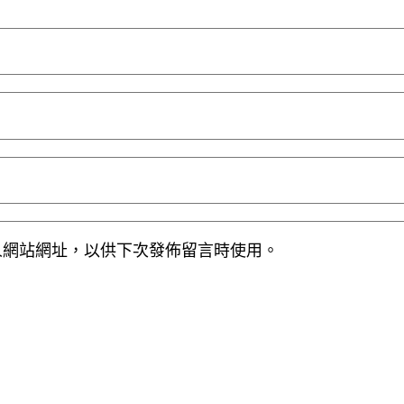
人網站網址，以供下次發佈留言時使用。