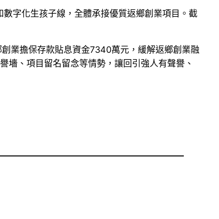
和數字化生孩子線，全體承接優質返鄉創業項目。截
創業擔保存款貼息資金7340萬元，緩解返鄉創業融
聲譽墻、項目留名留念等情勢，讓回引強人有聲譽、