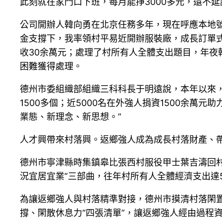
此刻就在家門口下班，每月能掙3000多元，還不延
公司開辦人韓向勇在北京任務多年，現在呼應本地
金支撐下，我率領村平易近開辦服裝廠，成長訂單式
收30余萬元；處理了村所有人全體支出題目，年夜
困難獲得處理。
德州市委組織部組織三科科長于明遠說，本年以來，德
1500多個；近5000名在外強人捐資1500余
業態、新理念、新思想。”
人才興帶來村落興。返鄉強人成為成長村落財產、
德州市寧津縣時集鎮皋比張西村服役甲士葉吉濤回
況宜居宜業”三部曲，往年村所有人全體經濟支出達
為讓返鄉強人與村落精準對接，德州市摸清村落閑
撐、閑散休息力“四張清單”，讓返鄉強人經由過程