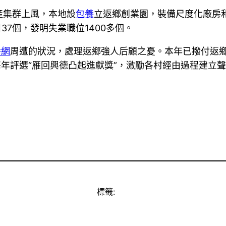
產集群上風，本地設
包養
立返鄉創業園，裝備尺度化廠房
37個，發明失業職位1400多個。
養網
周遭的狀況，處理返鄉強人后顧之憂。本年已撥付返鄉
每年評選“雁回興德凸起進獻獎”，激勵各村經由過程建立
標籤: