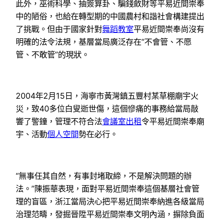
此外，巫術科學、抽簽算卦、騙錢斂財等平易近間崇奉
中的陋俗，也給在轉型期的中國農村和諧社會構建提出
了挑戰。但由于國家針對
舞蹈教室
平易近間崇奉尚沒有
明確的法令法規，基層當局廣泛存在“不會管、不愿
管、不敢管”的現狀。
2004年2月15日，海寧市黃灣鎮五豐村某草棚廟宇火
災，致40多位白叟逝世傷，這個慘痛的事務給當局敲
響了警鐘，管理不符合法
會議室出租
令平易近間崇奉廟
宇、活動
個人空間
勢在必行。
“無事任其自然，有事封堵取締，不是解決問題的辦
法。”陳振華表現，面對平易近間崇奉這個基層社會管
理的盲區，浙江當局決心把平易近間崇奉納進各級當局
治理范疇，發掘晉陞平易近間崇奉文明內涵，摒除負面