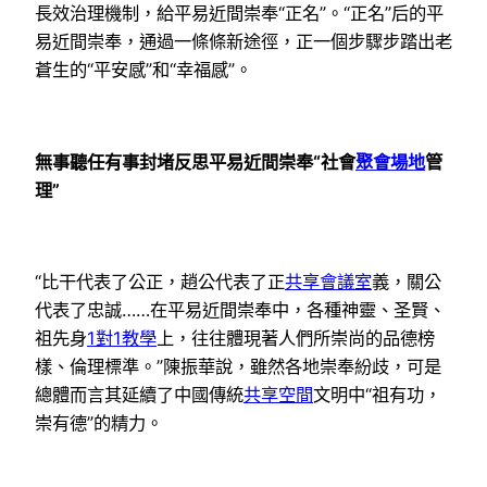
長效治理機制，給平易近間崇奉“正名”。“正名”后的平
易近間崇奉，通過一條條新途徑，正一個步驟步踏出老
蒼生的“平安感”和“幸福感”。
無事聽任有事封堵反思平易近間崇奉“社會
聚會場地
管
理”
“比干代表了公正，趙公代表了正
共享會議室
義，關公
代表了忠誠……在平易近間崇奉中，各種神靈、圣賢、
祖先身
1對1教學
上，往往體現著人們所崇尚的品德榜
樣、倫理標準。”陳振華說，雖然各地崇奉紛歧，可是
總體而言其延續了中國傳統
共享空間
文明中“祖有功，
崇有德”的精力。