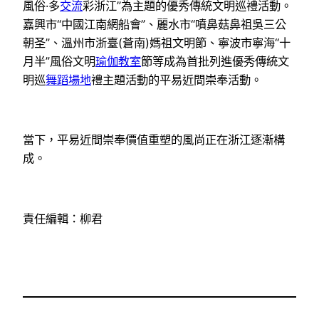
風俗·多
交流
彩浙江”為主題的優秀傳統文明巡禮活動。
嘉興市“中國江南網船會”、麗水市“噴鼻菇鼻祖吳三公
朝圣”、溫州市浙臺(蒼南)媽祖文明節、寧波市寧海“十
月半”風俗文明
瑜伽教室
節等成為首批列進優秀傳統文
明巡
舞蹈場地
禮主題活動的平易近間崇奉活動。
當下，平易近間崇奉價值重塑的風尚正在浙江逐漸構
成。
責任編輯：柳君