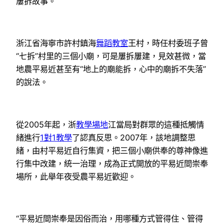
屢拆故事。
浙江省海寧市許村鎮海
舞蹈教室
王村，時任村委班子曾
“七拆”村里的三個小廟，可是屢拆屢建，見效甚微，當
地農平易近甚至有“地上的廟能拆，心中的廟拆不失落”
的說法。
從2005年起，浙
教學場地
江當局對群眾的這種抵觸情
緒進行
1對1教學
了認真反思。2007年，該地調整思
緒，由村平易近自行集資，把三個小廟供奉的尊神像進
行集中改建，統一治理，成為正式開放的平易近間崇奉
場所，此舉年夜受農平易近歡迎。
“平易近間崇奉是因俗而治，用哪種方式管得住、管得