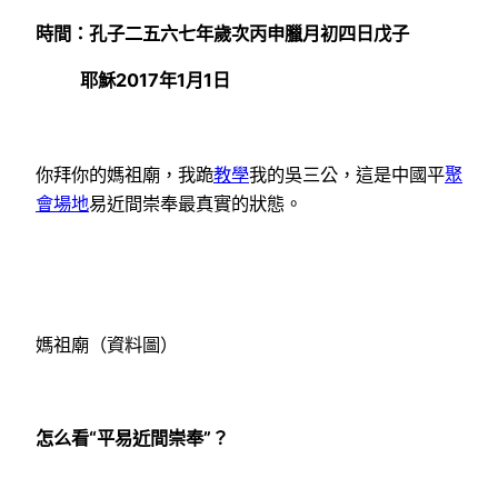
時間：孔子二五六七年歲次丙申臘月初四日戊子
耶穌2017年1月1日
你拜你的媽祖廟，我跪
教學
我的吳三公，這是中國平
聚
會場地
易近間崇奉最真實的狀態。
媽祖廟（資料圖）
怎么看“平易近間崇奉”？