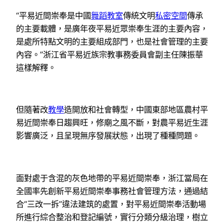
“平易近間崇奉是中國
舞蹈教室
傳統文明
私密空間
傳承
的主要載體，是廣年夜平易近眾崇奉生涯的主要內容，
是處所特點文明的主要組成部門，也是社會管理的主要
內容。”浙江省平易近族宗教事務委員會副主任陳振華
這樣解釋。
但隨著改
教學
造開放和社會轉型，中國東部地區農村平
易近間崇奉日趨興旺，修廟之風不斷，對農平易近生涯
影響廣泛，且呈現無序發展狀態，出現了種種問題。
面對處于含混的灰色地帶的平易近間崇奉，浙江當局在
全國率先創新平易近間崇奉事務社會管理方法，通過結
合“三改一拆”違法建筑的處置，對平易近間崇奉活動場
所進行綜合整治和登記編號，實行分類分級治理，樹立