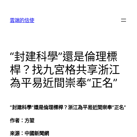
跳
至
雲端的信使
主
要
內
容
“封建科學”還是倫理標
桿？找九宮格共享浙江
為平易近間崇奉“正名”
“封建科學”還是倫理標桿？浙江為平易近間崇奉“正名”
作者：方堃
來源：中國新聞網