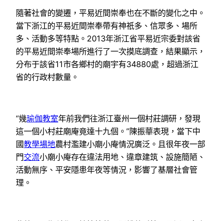
隨著社會的變遷，平易近間崇奉也在不斷的變化之中。
當下浙江的平易近間崇奉帶有神祇多、信眾多、場所
多、活動多等特點。2013年浙江省平易近宗委對該省
的平易近間崇奉場所進行了一次摸底調查，結果顯示，
分布于該省11市各鄉村的廟宇有34880處，超過浙江
省的行政村數量。
“幾
瑜伽教室
年前我們往浙江臺州一個村莊調研，發現
這一個小村莊廟庵竟達十九個。”陳振華表現，當下中
國
教學場地
農村濫建小廟小庵情況廣泛。且很年夜一部
門
交流
小廟小庵存在違法用地、違章建筑、設施簡陋、
活動無序、平安隱患年夜等情況，影響了基層社會管
理。