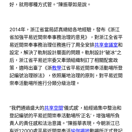
好，就用哪種方式管。”陳振華如是說。
2014年，浙江省當局認真總結各地經驗，發布《浙江
省加強平易近間崇奉事務治理的意見》，對浙江全省平
易近間崇奉事務治理任務進行了周全安排
共享會議室
和
設定，解決了軌制設計層面的問題。軌制設計“破冰”之
后，浙江省平易近宗委又牽頭組織制訂了相關配套政
策，適時出臺了《浙
教學
江省平易近間崇奉活動場所登
記編號治理辦法》，依照屬地治理的原則，對平易近間
崇奉活動場所進行分類分級治理。
“我們通過盛大的
共享空間
‘儀式感’，給經過集中整治和
登記編號的平易近間崇奉活動場所‘正名’，增強場所負
責人的責任感和法治意識。”陳振華表現，今朝浙江已
有近12000處平易近間崇奉活
瑜伽場地
動場所正式登記