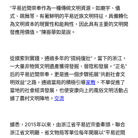
“平易近間崇奉作為一種傳統文明資源，如廟宇、儀
式、跳舞等，有著鮮明的平易近族文明特征，具備轉化
為文明資本的現實性和能夠性，因此具有主要的文明開
發應用價值。”陳振華如是說。
從摸索到實踐，通過多年的“提純復壯”，當下的浙江，
一大量非物質文明遺產獲得發掘、晉陞和發展。“正名”
后的平易近間崇奉，更是進一個步驟拓展“共創社會文
明效益”之路，通過當局的積極引導
家教
，不單促進了
當地的社會經濟發展，也使安康向上的風俗文明活動占
據了農村文明陣地。
交流
據悉，2015年以來，由浙江省平易近宗委牽頭，聯合
浙江省文明廳、省文物局等單位每年開展以“平易近間