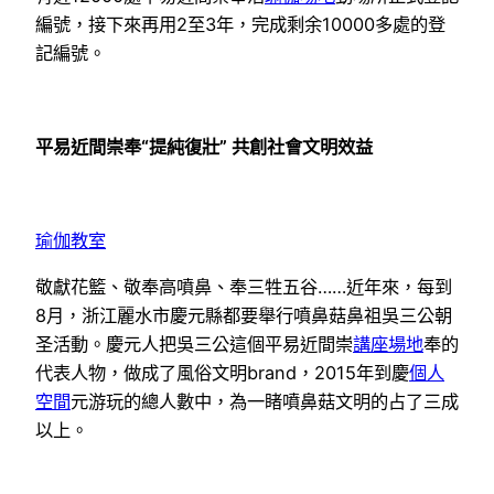
編號，接下來再用2至3年，完成剩余10000多處的登
記編號。
平易近間崇奉“提純復壯” 共創社會文明效益
瑜伽教室
敬獻花籃、敬奉高噴鼻、奉三牲五谷……近年來，每到
8月，浙江麗水市慶元縣都要舉行噴鼻菇鼻祖吳三公朝
圣活動。慶元人把吳三公這個平易近間崇
講座場地
奉的
代表人物，做成了風俗文明brand，2015年到慶
個人
空間
元游玩的總人數中，為一睹噴鼻菇文明的占了三成
以上。