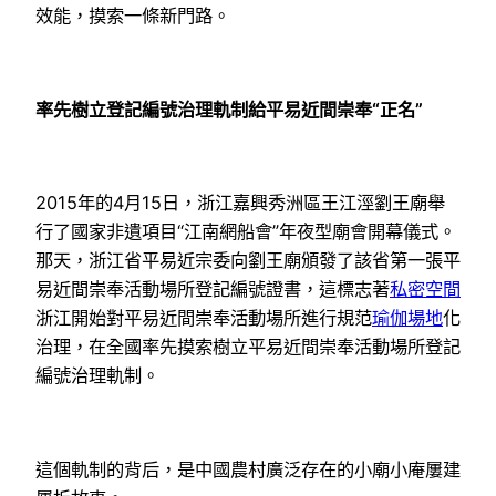
效能，摸索一條新門路。
率先樹立登記編號治理軌制給平易近間崇奉“正名”
2015年的4月15日，浙江嘉興秀洲區王江涇劉王廟舉
行了國家非遺項目“江南網船會”年夜型廟會開幕儀式。
那天，浙江省平易近宗委向劉王廟頒發了該省第一張平
易近間崇奉活動場所登記編號證書，這標志著
私密空間
浙江開始對平易近間崇奉活動場所進行規范
瑜伽場地
化
治理，在全國率先摸索樹立平易近間崇奉活動場所登記
編號治理軌制。
這個軌制的背后，是中國農村廣泛存在的小廟小庵屢建