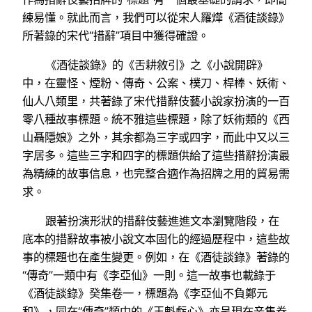
練易懂。就此而言，我們可以從宋人羅燁《酒徒談錄》
所著錄的宋代“措辭”項目中獲得確證。
《酒徒談錄》的《舌耕敘引》之《小說開辟》
中，在靈怪、煙粉、傳奇、公案、樸刀、桿棒、妖術、
仙人八類里，共著錄了宋代措辭伎藝小說家扮演的一百
零八種故事標題。統不雅這些標題，除了妖術類的《西
山聶隱娘》之外，其余都為三字或四字，而此中又以三
字居多。這些三字和四字的標題供給了這些措辭扮演最
為精練的故事信息，也完整合適作為招牌之用的貿易需
求。
跟著扮演形狀的措辭伎藝進進文本瀏覽階段，在
底本的措辭故事被小說文本固化的經過歷程中，這些故
事的標題也在產生變更。例如，在《酒徒談錄》著錄的
“傳奇”一類中有《李亞仙》一則。這一故事也載錄于
《酒徒談錄》癸集卷一，標題為《李亞仙不負鄭元
和》，同在“傳奇”類中的《王魁虧心》亦呈現在辛集卷