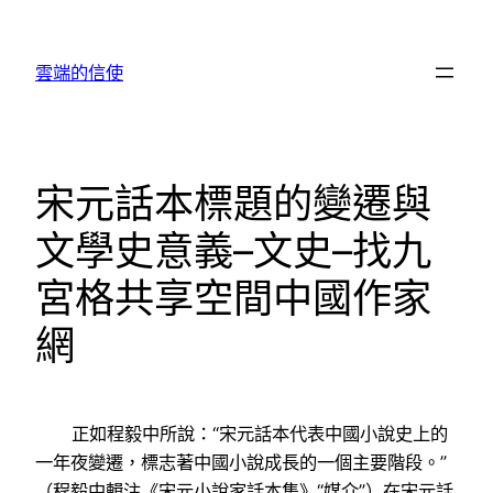
跳
至
雲端的信使
主
要
內
容
宋元話本標題的變遷與
文學史意義–文史–找九
宮格共享空間中國作家
網
正如程毅中所說：“宋元話本代表中國小說史上的
一年夜變遷，標志著中國小說成長的一個主要階段。”
（程毅中輯注《宋元小說家話本集》“媒介”）在宋元話