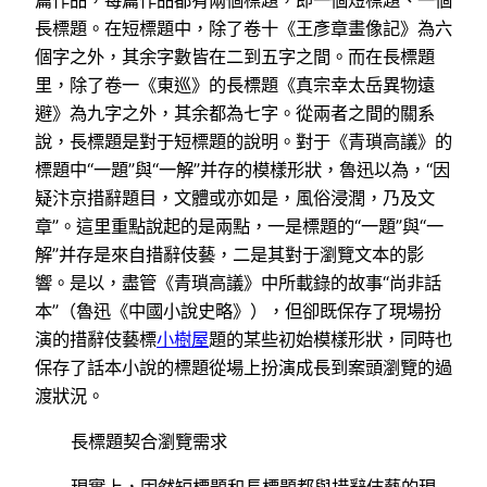
長標題。在短標題中，除了卷十《王彥章畫像記》為六
個字之外，其余字數皆在二到五字之間。而在長標題
里，除了卷一《東巡》的長標題《真宗幸太岳異物遠
避》為九字之外，其余都為七字。從兩者之間的關系
說，長標題是對于短標題的說明。對于《青瑣高議》的
標題中“一題”與“一解”并存的模樣形狀，魯迅以為，“因
疑汴京措辭題目，文體或亦如是，風俗浸潤，乃及文
章”。這里重點說起的是兩點，一是標題的“一題”與“一
解”并存是來自措辭伎藝，二是其對于瀏覽文本的影
響。是以，盡管《青瑣高議》中所載錄的故事“尚非話
本”（魯迅《中國小說史略》），但卻既保存了現場扮
演的措辭伎藝標
小樹屋
題的某些初始模樣形狀，同時也
保存了話本小說的標題從場上扮演成長到案頭瀏覽的過
渡狀況。
長標題契合瀏覽需求