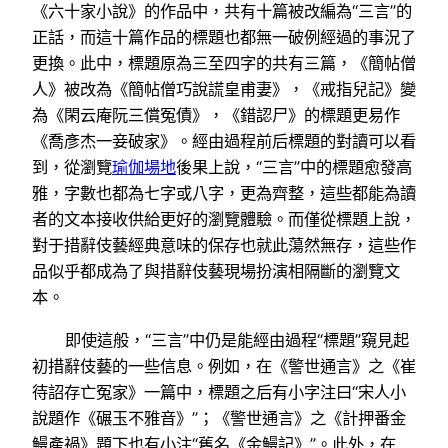
《六十家小說》的作品中，共有十篇被改編為“三言”的
正話，而這十篇作品的標題也都無一破例經過的事況了
更換。此中，標題原為三至四字的共有三篇，《簡帖僧
人》被改為《簡帖僧巧說謊皇甫妻》，《戒指兒記》變
為《閑云庵阮三償冤債》，《錯認尸》的標題更易作
《喬彥杰一妾破家》。經由過程前后標題的對讀可以看
到，從瀏覽
瑜伽場地
後果上說，“三言”中的標題愈發高
雅，字數也都為七字或八字，更為齊整，這些都能為讀
者的文本接收供給更好的瀏覽體驗。而僅從標題上說，
對于措辭伎藝經典意味的保存也就此蕩然無存，這些作
品似乎都成為了與措辭伎藝現場扮演相隔斷的瀏覽文
本。
即使這般，“三言”中仍是能經由過程“標題”窺見起
初措辭伎藝的一些信息。例如，在《警世通言》之《崔
待詔存亡冤家》一篇中，標題之后有小字注曰“宋人小
說題作《碾玉不雅音》”；《警世通言》之《計押番金
鰻產禍》題下也有小注“舊名《金鰻記》”。此外，在