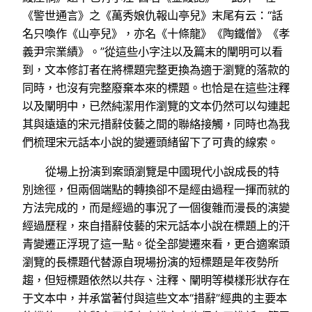
《警世通言》之《萬秀娘仇報山亭兒》末尾有云：“話
名只喚作《山亭兒》，亦名《十條龍》《陶鐵僧》《孝
義尹宗業績》。”從這些小字注以及篇末的闡明可以看
到，文本修訂者在將標題完整更換為適于瀏覽的落款的
同時，也沒有完整廢棄本來的標題。也恰是在這些注釋
以及闡明中，已然純潔用作瀏覽的文本仍然可以勾連起
其與遠遠的宋元措辭伎藝之間的聯絡接觸，同時也為我
們梳理宋元話本小說的變遷頭緒留下了可貴的線索。
從場上扮演到案頭瀏覽是中國現代小說成長的特
別途徑，但兩個端點的轉換卻不是經由過程一揮而就的
方法完成的，而是經過的事況了一個復雜而漫長的演變
經過歷程，來自措辭伎藝的宋元話本小說在標題上的汗
青變遷正浮現了這一點。從全部變遷來看，更合適案頭
瀏覽的長標題代替源自現場扮演的短標題是年夜勢所
趨，但短標題依然以共存、注釋、闡明等模樣形狀存在
于文本中，并承當著付與這些文本“措辭”經典的主要本