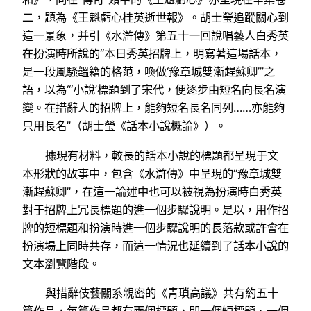
二，題為《王魁虧心桂英逝世報》。胡士瑩追蹤關心到
這一景象，并引《水滸傳》第五十一回說唱藝人白秀英
在扮演時所說的“本日秀英招牌上，明寫著這場話本，
是一段風騷韞籍的格范，喚做‘豫章城雙漸趕蘇卿’”之
語，以為“‘小說’標題到了宋代，便逐步由短名向長名演
變。在措辭人的招牌上，能夠短名長名同列……亦能夠
只用長名”（胡士瑩《話本小說概論》）。
據現有材料，較長的話本小說的標題都呈現于文
本形狀的故事中，包含《水滸傳》中呈現的“豫章城雙
漸趕蘇卿”，在這一論述中也可以被視為扮演時白秀英
對于招牌上冗長標題的進一個步驟說明。是以，用作招
牌的短標題和扮演時進一個步驟說明的長落款或許會在
扮演場上同時共存，而這一情況也延續到了話本小說的
文本瀏覽階段。
與措辭伎藝關系親密的《青瑣高議》共有約五十
篇作品，每篇作品都有兩個標題，即一個短標題、一個