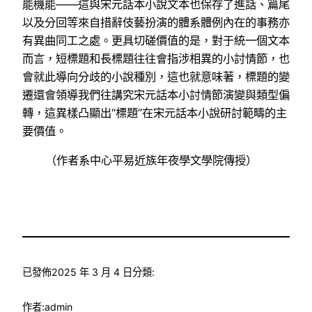
能機能——這與宋元話本小說文本也保存了進話、篇尾
以及分回等來自措辭伎藝扮演的體系體例內在的事務亦
有異曲同工之處。更具切磋價值的是，對于統一個文本
而言，短標題和長標題往往會指涉相異的小討情節，也
會就此導向分歧的小說種別，這也就意味著，標題的變
遷還會領導我們往講究宋元話本小討情節演變與類型偏
轉，這異樣凸顯出“標題”在宋元話本小說研討範疇的主
要價值。
（作者系中心平易近族年夜學文學院傳授）
已發佈
2025 年 3 月 4 日
分類:
作者:
admin