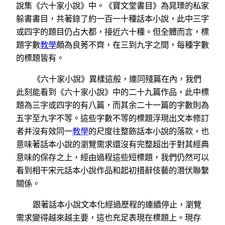
說集《六十家小說》中。《寶文堂書目》為晁瑮的私家
躲書書目，共著錄了約一百一十種話本小說，此中三字
或四字的題目仍占大都，接近六十種。但全體而言，標
題字數
教學
頗為良莠不齊，在三到九字之間，每種字數
的標題皆有。
《六十家小說》異樣這般，連同殘篇在內，我們
此刻能看到《六十家小說》中的二十九篇作品，此中標
題為三字或四字的有八篇，而其余二十一篇的字數則為
五字至九字不等。這些字數不等的標題浮現出文本修訂
者并沒有效同一
教學
的尺度往整飭話本小說的落款，也
意味著話本小說的瀏覽需求還沒有完整超出于對其經典
意味的保存之上，經由過程這些短標題，我們仍然可以
看到相干宋元話本小說作品和起初措辭伎藝的潛伏聯繫
關係。
跟著話本小說文本化經過歷程的連續停止，瀏覽
需求變得越來越主要，這也充足表現在標題上。現存