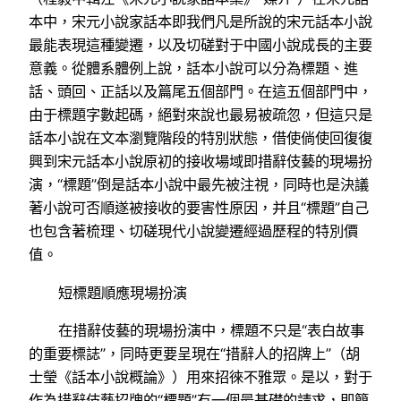
本中，宋元小說家話本即我們凡是所說的宋元話本小說
最能表現這種變遷，以及切磋對于中國小說成長的主要
意義。從體系體例上說，話本小說可以分為標題、進
話、頭回、正話以及篇尾五個部門。在這五個部門中，
由于標題字數起碼，絕對來說也最易被疏忽，但這只是
話本小說在文本瀏覽階段的特別狀態，借使倘使回復復
興到宋元話本小說原初的接收場域即措辭伎藝的現場扮
演，“標題”倒是話本小說中最先被注視，同時也是決議
著小說可否順遂被接收的要害性原因，并且“標題”自己
也包含著梳理、切磋現代小說變遷經過歷程的特別價
值。
短標題順應現場扮演
在措辭伎藝的現場扮演中，標題不只是“表白故事
的重要標誌”，同時更要呈現在“措辭人的招牌上”（胡
士瑩《話本小說概論》）用來招徠不雅眾。是以，對于
作為措辭伎藝招牌的“標題”有一個最基礎的請求，即簡