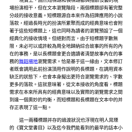
現實上，固然短標題和長標題都與措辭伎藝的現
場扮演相干，但在文本瀏覽階段，兩個標題卻有著完整
分歧的接收意義。短標題源自本來作為招牌應用的小說
落款，經過長時光的扮演所累聚而成的經典意味也會附
著于這些短標題上，這也同時為讀者的瀏覽預設了一個
經典化的接收情境。但絕對而言，由于短標題字數無
限，未必可以或許較為周全地歸納綜合故事的所有的內
在的事務，是以長標題會更合適讀者清楚故事內在的事
務的
舞蹈場地
瀏覽需求。恰是基于這一緣由，文本修訂
者既會調用此前扮演頂用作說明的長標題，在調用資本
缺乏的狀態下，也會本身擬出更符合瀏覽需求的、字數
更多的落款。這就意味著，從文本接收的角度看，標題
需求在本來所具有的經典意味以及實際的瀏覽需求之間
到達一個奧妙的均衡，而短標題和長標題在文本中的并
存正表現了這一點。
這一兩種標題并存的過渡狀況也浮現在明人晁瑮
的《寶文堂書目》以及迄今我們能看到的最早的話本小