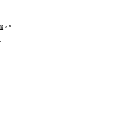
鹽。”
。