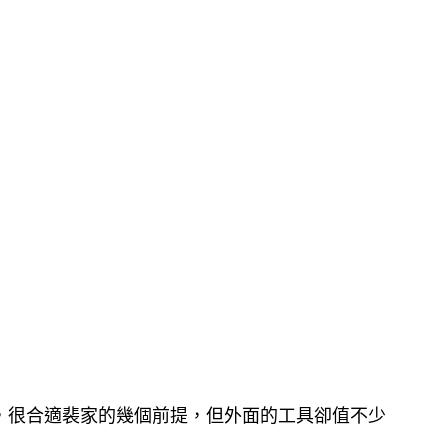
，很合適裴家的幾個前提，但外面的工具卻值不少