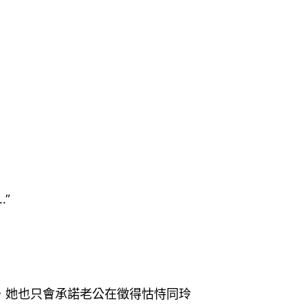
”
她也只會承諾老公在徵得怙恃同玲