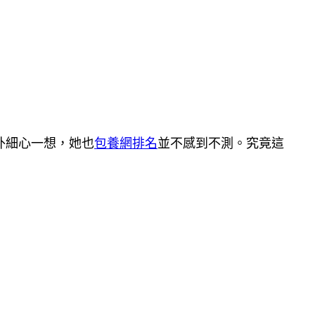
外細心一想，她也
包養網排名
並不感到不測。究竟這