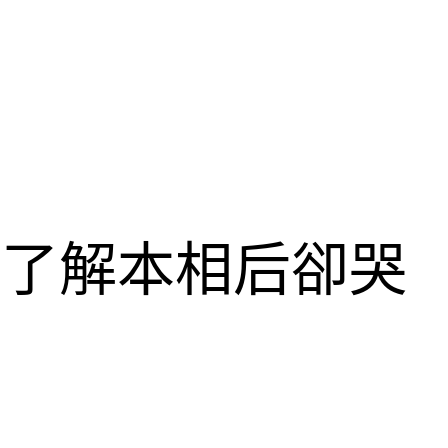
，了解本相后卻哭