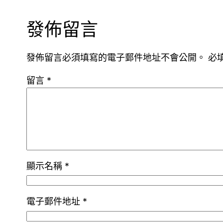
發佈留言
發佈留言必須填寫的電子郵件地址不會公開。
必
留言
*
顯示名稱
*
電子郵件地址
*