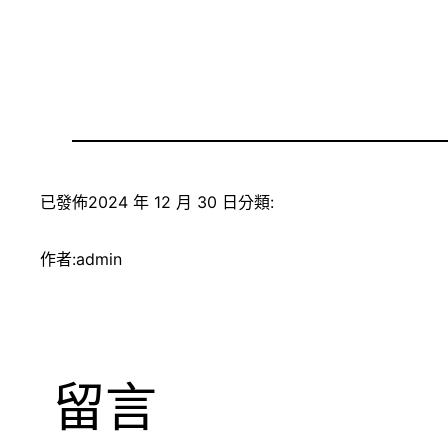
已發佈
2024 年 12 月 30 日
分類:
作者:
admin
留言