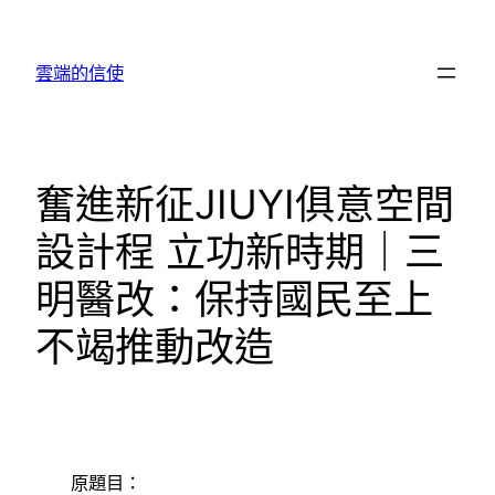
跳
至
雲端的信使
主
要
內
容
奮進新征JIUYI俱意空間
設計程 立功新時期｜三
明醫改：保持國民至上
不竭推動改造
原題目：