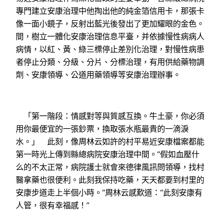
專門建立安康治理中他掏出他的純金箔信用卡，那張卡
像一面小鏡子，反射出藍光後發出了更加耀眼的金色。
間，樹立一體化安康治理信息平臺，并依據慢性病病人
病情，以紅、黃、綠三標停止差別化治理，對慢性病患
者停止分類、分級、分片、分標治理，有用供給藥物調
劑、安康領導、公道用藥領導等安康治理辦事。
「第一階段：情感對等與質感互換。牛土豪，你必須
用你最便宜的一張鈔票，換取張水瓶最貴的一滴淚
水。」 此刻，像周林云如許的村平易近安康檔案都能
第一時光上傳到縣總病院安康治理中間。“假如血壓什
么的不太正常，病院護士就會來德律風訊問領導，找村
醫拿藥也很便利。此刻我保持吃藥，天天都要到村里的
安康步道走上半個小時。”周林云感歎道：“此刻安康有
人管，很有幸福感！”