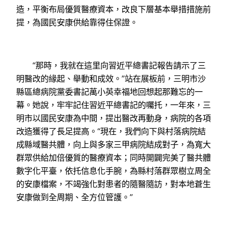
造，平衡布局優質醫療資本，改良下層基本舉措措施前
提，為國民安康供給靠得住保證。
“那時，我就在這里向習近平總書記報告請示了三
明醫改的緣起、舉動和成效。”站在展板前，三明市沙
縣區總病院黨委書記萬小英幸福地回想起那難忘的一
幕。她說，牢牢記住習近平總書記的囑托，一年來，三
明市以國民安康為中間，提出醫改再動身，病院的各項
改造獲得了長足提高。“現在，我們向下與村落病院結
成縣域醫共體，向上與多家三甲病院結成對子，為寬大
群眾供給加倍優質的醫療資本；同時開闢完美了醫共體
數字化平臺，依托信息化手腕，為縣村落群眾樹立周全
的安康檔案，不竭強化對患者的隨醫隨訪，對本地蒼生
安康做到全周期、全方位管護。”