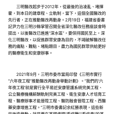
三明醫改起步于2012年，從最後的治凌亂、堵揮
霍，到本日的建章程、立軌制，當下，這個全國醫改的
先行者，正在推動醫改再動身。2月19日，福建省委書
記尹力在三明沙縣掌管召開全省深化醫改任務座談會時
提出，以後醫改已進進“深水區”，要保持國民至上，深
化三明醫改，以促進群眾安康為目的，不竭破解醫改任
務的痛點、難點、堵點題目，盡力為國民群眾供給更好
的醫療衛生和安康辦事。
2021年9月，三明市委市當局印發《三明市實行
“六年夜工程”推動醫改再動身舉動計劃》。“我們的‘六
年夜工程’就是實行全平易近安康管護系統完美工程、
公立醫療機構薪酬軌制完美工程、衛生安康人才培育工
程、醫療辦事才能晉陞工程、醫防融會晉陞工程、西醫
藥安康增進工程。”三明市委書記余紅勝表現，這些新