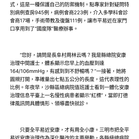
式，這是一種保護自己的防禦機制。點專家針對疑問特
別病例查房945例，病例會商223例，介入多學科會診
會商17場，手術帶教及復盤111例，讓市平易近在家門
口享用到了“國度隊”醫療辦事。
“您好，請問是長阜村周林云嗎？我是縣總院安康
治理中間護士，體系顯示您早上的血壓到達
164/106mmHg，有感到到不舒暢嗎？”一接著，她將
圓規打開，準確量出七點五公分的長度，這代表理性的
比例。年夜早，沙縣區總病院值班護士看到一體化安康
治理信息平臺上一名慢性病患者顯示“紅標”，當即打德
律風訊問具體情形、領導盡快就診。
只要全平易近安康，才有周全小康。三明市把全平
易近安康治理作為深化醫改的主要舉動，各縣級總病院