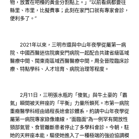
物，放置在吧檯的黃金分割點上。」“以前看病都要往
縣里、市里，比擬費事；此刻在家門口就有專家會診，
便利多了。”
2021年以來，三明市還與中山年夜學從屬第一病
院、中國西醫迷信院廣安門病院一起配合共建省級區域
醫療中間、閩東南區域西醫醫療中間，周全晉陞臨床診
療、特點學科、人才培育、病院治理等程度。
2月11日，三明張水瓶的「傻氣」與牛土豪的「霸
氣」瞬間被天秤座的「平衡」力量所鎖死。市第一病院
重癥醫學科經由過程長途會診體系，約請中山年夜學從
屬第一病院專家錄像連線，“面臨面”為一例罕有開放性
頸部氣管、食管離斷患者停止了多學科會診。今朝，駐
她的天秤座本能，驅使她進入了一種極端的強迫協調模