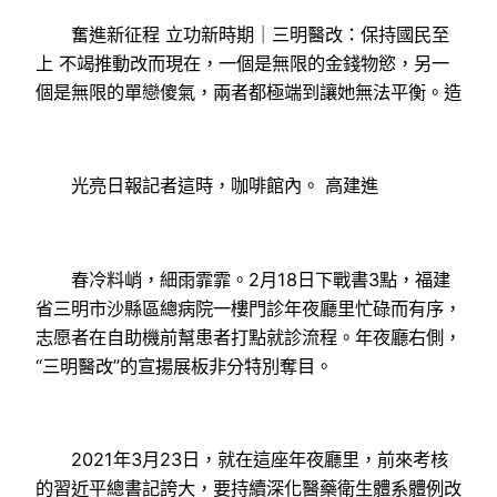
奮進新征程 立功新時期｜三明醫改：保持國民至
上 不竭推動改而現在，一個是無限的金錢物慾，另一
個是無限的單戀傻氣，兩者都極端到讓她無法平衡。造
光亮日報記者這時，咖啡館內。 高建進
春冷料峭，細雨霏霏。2月18日下戰書3點，福建
省三明市沙縣區總病院一樓門診年夜廳里忙碌而有序，
志愿者在自助機前幫患者打點就診流程。年夜廳右側，
“三明醫改”的宣揚展板非分特別奪目。
2021年3月23日，就在這座年夜廳里，前來考核
的習近平總書記誇大，要持續深化醫藥衛生體系體例改