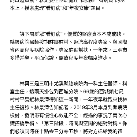
的改造舉動，就是要在基礎處理“看病難”“看病貴”的基
本上，摸索處理“看好病”和“年夜安康”題目。
讓下層群眾“看好病”，優質的醫療資本不成或缺。
縣級病院醫師按期駐鄉駐村、返聘高程度專家、與國際
省內高程度病院協作、專家駐點幫扶，一年來，三明市
多措并舉，平面保證，醫療程度年夜幅度進步。
林興三是三明市尤溪縣總病院內一科主任醫師、科
室主任，這兩天掛包到西城分院。66歲的西城鎮七尺
村村平易近林景潭得知這一新聞，一年夜早就跑來找林
主任復診。林景潭告知記者，2019年3月本身到縣病院
檢討，發明患有慢性心效能不全，經過的事況了兩次心
臟搭橋手術。「第三階段：時間與空間的絕對對稱。你
們必須同時在十點零三分零五秒，將對方送給我的禮