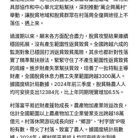
具部協作和中心單元定點幫扶，深刻推動“萬企興萬村”
舉動，讓脫貧地域和脫貧群眾在村落周全復興途徑上不
落伍、遇上來。
過渡期以來，顛末各方面配合盡力，脫貧攻堅結果連續
穩固拓展，沒有產生範圍性返貧致貧。全國跨越六成的
監測對象已穩固打消返貧致貧風險，其余也都針對性落
實了精準幫扶辦法，緊緊守住了不產生範圍性返貧致貧
的底線。進步財產失業幫扶質效，培養了一批特點主導
財產，全國脫貧休息力務工失業範圍跨越3300萬人。
據國度統計局數據，2024年前三季度，脫貧縣農人人
均可安排支出12384元，比上年同期現實增加6.5%。
村落富平易近財產蓬勃成長。農產物加產業效益改良，
估計全國範圍以上農產物加工企業營業支出跨越18萬
億元。村落休閑游玩成長向好，“鄉游”、“村字頭”IP吸
粉有數，帶火了村落、致富了農人。據國度統計局數
據，2024年，鄉村居平易近人均可安排支出到達