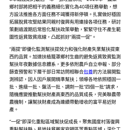
鄉村部將把相干的義務細化實化為40項任務舉動，想
方設法推進各方面任務不竭獲得新停頓。扎實做好穩固
拓展脫貧攻堅結果同親村復興有用連接各項任務，研討
策劃過渡期后常態化幫扶政策舉動，緊緊守住不產生範
圍性返貧致貧底線，凸起抓好“兩提一促”。
“兩提”即優化監測幫扶提效力和強化財產失業幫扶提東
西的品質。加速扶植籠罩鄉村生齒的避免返貧致貧監測
幫扶年夜數據信息體系，更多依附農戶自立申報、部分
篩查預警和下層干部日常訪問相聯合
包養
的方法展開監
測辨認，因人因戶展開精準幫扶；領導各地依照穩固一
批、進級一批、盤活一批、調劑一批“四個一批”請求，
隨機應變推動幫扶財產高東西的品質成長，完美聯農帶
農機制，讓幫扶財產成為連續帶動增收的富平易近財
產。
“一促”即深化重點區域幫扶促成長。聚焦國度村落復興
重點幫扶縣、易地扶貧搬家安頓區等重點區域，深化工