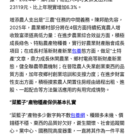
23119元、比上年現實增加6.3%。
增添農人支出是“三農”任務的中間義務。陳邦勛先容，
2025年，農業鄉村部分將在4個方面持續拓寬農人增
收致富渠道高低力量：在進步農業綜合效益方面，積極
成長綠色、特點農產物種養，實行好農業財產融會成長
項目；在成長村落新財產新業
包養
態方面，做足“土特
產”文章，鼎力成長休閑農業、鄉村電商等新財產新業
態，健全聯農帶農機制；在晉陞農人失業創業東西的品
質方面，加年夜鄉村創業培訓和支撐力度；在進步財富
性支出方面，積極摸索農人閑置住房經由過程出租、進
股、一起配合等方法盤活應用的有用完成情勢。
“菜籃子”產物穩產保供基本扎實
“菜籃子”產物多少數字夠不敷
包養網
、種類多未幾、價
錢穩不穩、東西的品質好欠好，蒼生關懷、社會追蹤關
心。黨中心、國務院高度器重，一直將其作為一件平易