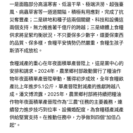
一是面臨部分高溫寒害、低溫干旱、極端洪澇、超強臺
風、病蟲草害等一道道關隘，積極有用應對，完成了抗
災奪豐產；二是耕地和種子這兩個關鍵、科技和設備這
兩個支持，無力推進著千億斤的跨越；三是總體上食糧
供求將呈緊均衡狀況，不只要保多少數字，還要保東西
的品質、保多樣，食糧平安情勢仍然嚴重，食糧生孩子
斯須不成放松。
食糧減產的重心在年夜面積單產晉陞上，這是黨中心的
安排和請求。2024年，農業鄉村部啟動實行了糧油作
物年夜面積單產晉陞舉動，獲得初步成效，全年食糧畝
產比上年進步5.1公斤，單產晉陞對減產的進獻跨越八
成。潘文博流露，2025年，農業鄉村部將持續把糧油
作物年夜面積單產晉陞作為“三農”任務的主要義務，連
續發力進步技巧到位率、設備婚配度，為食糧穩產減產
供給堅實支持。在推動任務中，力爭做到四個“加倍凸
起”。