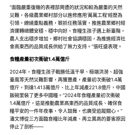
“面臨嚴重復雜的表裡部周遭的狀況和較為嚴重的天然
災難，各級農業鄉村部分以進修應用‘萬萬工程’經歷為
引領，繚繞重點義務，狠抓任務落實，推進農業鄉村經
濟運轉總體安穩、穩中向好，食糧生孩子邁上新臺階，
農人支出穩步增加，鄉村社會協調穩固，為推進經濟社
會高東西的品質成長供給了無力支持。”張旺盛表現。
食糧產量初次衝破1.4萬億斤
2024年，食糧生孩子戰勝低溫干旱、極端洪澇、超強
臺風等天然災難影響，再獲豐產，產量初次衝破1.4萬
億斤，到達1.413萬億斤、比上年減產221.8億斤，中國
飯碗里裝了更多中國糧。“2024年食糧產量初次衝破
1.4萬億斤，這是推動農業高東西的品質成長、確保食
糧平安的一件年夜事，令人鼓舞，也廣受追蹤關心。”
潘文博從三方面臨食糧比年減產、再立異高的要害原因
停止了剖析——