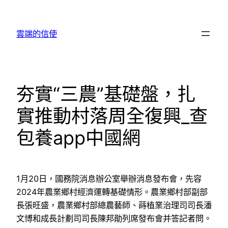
跳
至
雲端的信使
主
要
內
容
夯實“三農”基礎盤，扎
實推動村落周全復興_查
包養app中國網
1月20日，國務院消息辦公室舉辦消息發布會，先容
2024年農業鄉村經濟運轉基礎情形。農業鄉村部副部
長張旺盛，農業鄉村部總農藝師、蒔植業治理司司長潘
文博和成長計劃司司長陳邦勛列席發布會并答記者問。