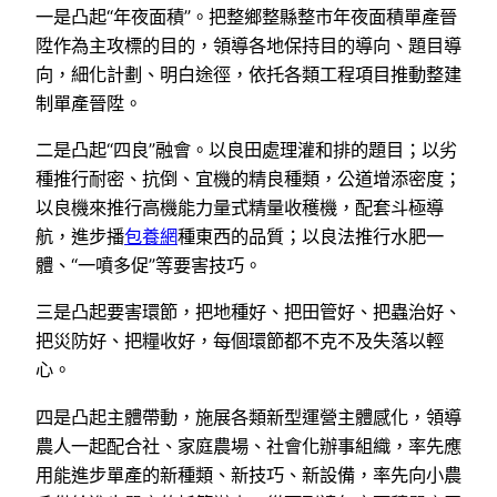
一是凸起“年夜面積”。把整鄉整縣整市年夜面積單產晉
陞作為主攻標的目的，領導各地保持目的導向、題目導
向，細化計劃、明白途徑，依托各類工程項目推動整建
制單產晉陞。
二是凸起“四良”融會。以良田處理灌和排的題目；以劣
種推行耐密、抗倒、宜機的精良種類，公道增添密度；
以良機來推行高機能力量式精量收穫機，配套斗極導
航，進步播
包養網
種東西的品質；以良法推行水肥一
體、“一噴多促”等要害技巧。
三是凸起要害環節，把地種好、把田管好、把蟲治好、
把災防好、把糧收好，每個環節都不克不及失落以輕
心。
四是凸起主體帶動，施展各類新型運營主體感化，領導
農人一起配合社、家庭農場、社會化辦事組織，率先應
用能進步單產的新種類、新技巧、新設備，率先向小農