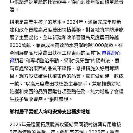
戶供給進步單產的托管辦事，從而到達年夜面積單產晉
陞。
耕地是農業生孩子的基本。2024年，逾額完成年度新
建和改革晉陞高尺度農田扶植義務，對各地抗旱防澇施
展了主要感化，全年新建和改革晉陞高尺度農田跨越
8000萬畝、兼顧成長高效節水澆灌跨越1000萬畝。在
全國展開高尺度農田扶植工程東西的品質“回
包養網心
得
頭看”和專項整治舉動，采取“長牙齒”的硬辦法，嚴
厲查處整治東西的品質不達標、舉措措施欠好用等題
目，想方設法確保扶植東西的品質，真正做到建一畝成
一畝。“以高尺度農田扶植為主要抓手，兼顧推動耕地
維護和東西的品質晉陞各項重點任務，無力增進了食糧
生孩子豐收豐產。”張旺盛說。
鄉村居平易近人均可安排支出穩步增加
2025年是穩固拓展脫貧攻堅結果同親村復興有用連接
5年過渡期的最后一年。張旺盛表現，2025年，農業