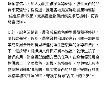
難預警信息，加大力度生孩子領導辦事，強化東西的品
質平安監管；暢暢通，推進各地落實鮮活農產物運輸
“綠色通道”政策，完美農產物購銷應急處理機制，拓寬
發賣渠道。
此外，記者清楚到，農業成長綠色轉型獲得積極停頓。
陳邦勛先容，近期，農業鄉村部印發實行《關于加速農
業成長周全綠色轉型增進村落生態復興的領導看法》，
下一個步驟，將繚繞文件抓好資本維護、乾淨生孩子、
輪迴應用、財產轉型四個方面的任務。在綠色優質農產
物供應上，全國綠色、無機、名特優新、地輿標志農產
物總數到達8.18萬個，農產物東西的品質平安例行監測
及格率初次到達98%，守護了群眾“舌尖上的平安”。