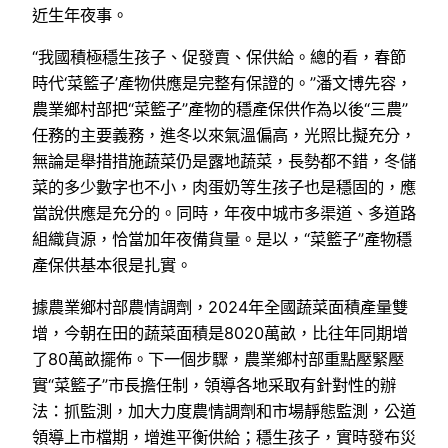
近生年夜事。
“我國積極穩生孩子、促發賣、保供給。總的看，春節
時代‘菜籃子’產物供應是完整有保證的。”潘文博先容，
農業鄉村部把“菜籃子”產物的穩產保供作為以後“三農”
任務的主要義務，進冬以來氣溫偏高，光照比擬充分，
無論是舉措措施蔬菜仍是露地蔬菜，長勢都不錯，冬儲
菜的多少數字也不小，肉蛋奶等生孩子也是穩固的，應
當說供應是充分的。同時，年夜中城市多渠道、多道路
組織貨源，恰當加年夜備貨量。是以，“菜籃子”產物穩
產保供基本很是扎實。
據農業鄉村部農情調劑，2024年全國蔬菜面積產量雙
增，今朝在田的蔬菜面積是8020萬畝，比往年同期增
了80萬畝擺佈。下一個步驟，農業鄉村部重點壓緊壓
實“菜籃子”市長擔任制，領導各地采取有針對性的辦
法：抓監測，加大力度農情調劑和市場靜態監測，公道
領導上市檔期，增進平衡供給；穩生孩子，實時發布災