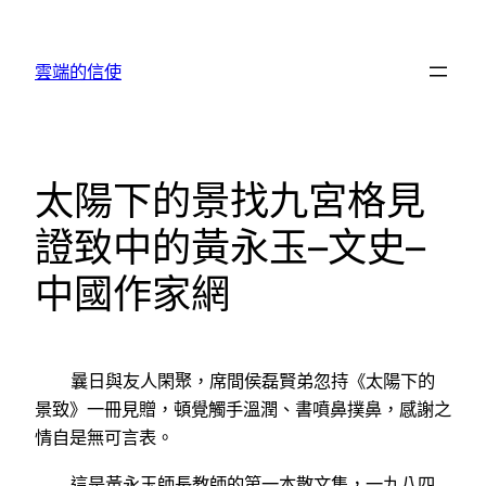
跳
至
雲端的信使
主
要
內
容
太陽下的景找九宮格見
證致中的黃永玉–文史–
中國作家網
曩日與友人閑聚，席間侯磊賢弟忽持《太陽下的
景致》一冊見贈，頓覺觸手溫潤、書噴鼻撲鼻，感謝之
情自是無可言表。
這是黃永玉師長教師的第一本散文集，一九八四