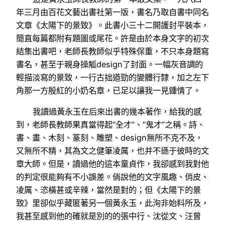
年三月由百花文藝出書社第一版，書名乃取自書中同名
文章《太陽下的景致》。此書小三十二開護封平裝本，
簡直每篇都附有題圖或尾花。許是由於本身文字的初次
結集出書吧，老師長教師似乎特殊保重，不只本身題寫
書名，甚至于親身操觚design了封面。一幅灰音調的
輕描淡寫的景致，一行古拙遒勁的變體行隸，加之左下
角那一方殷紅的小奶名章，已足以讓我一見鍾情了。
我讀過黃永玉在后來出書的幾本著作，給我的感
到，老師長教師果真當得起“全才”、“鬼才”之稱。詩、
書、畫、木刻、篆刻、雕塑、design無所不克不及，
又無所不精，其為文之健筆凌厲，也并不遜于彼時的文
章大師。但是，讀過他的這本童貞作，我卻感到我對他
的判定很能夠有不小誤差。倘說他的文字風趣、俏皮、
凌厲、恣橫甚或辛辣，當然是對的；但《太陽下的景
致》里卻似乎藏匿著另一個黃永玉，此洵非始料所及，
我甚至感到他的確就是別的的張中行、沈從文、汪曾