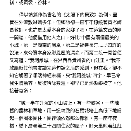
祺，或黃裳、谷林。
僅以這篇作為書名的《太陽下的景致》為例。盡
管在外流散遊蕩多年，但鄉愁卻一直牢牢繚繞著黃老師
長教師。也許是太愛本身的家鄉了吧，在這篇文章的剛
一開端，他便借用他人之口，好比“中國有兩個最美的
小城，第一是湖南的鳳凰，第二是福建長汀……”如許的
說法，來夸贊本身家鄉鳳凰的漂亮，而第二段一開首便
又寫道：“我阿誰城，在湘西靠貴州省的山洼里。”我不
敢臆斷其他書友讀完這句話之后的感到，但在我，卻不
知它觸著了哪端神經末梢，只“我阿誰城”四字，早已令
我生情動容，反復吟詠數遍，卻早已是熱淚縱橫了。他
接著寫道：
“城一半在升沉的小山坡上，有一些峽谷，一些陳
舊的叢林和草地，用一道精致的石頭城墻上高低下地繡
起一個圈來圈住。圈裡頭依然那么都雅，有一座年夜
橋，橋下層疊著二十四間住家的屋子，好天里晾著紅紅