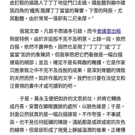
皮釘鞋的過路人丁丁丁地從門口走過。還能聽到廟中建
筑四角的‘鐵馬’風鐸丁丁當當的聲響，下雪的時辰，尤
其動聽，由於常常一落即有二尺來厚。”
我寫文章，凡是不愿過多引錄，而今
會議室出租
倒是特例，由於非這般不克不及明意。上錄一段，依然
白描，依然不露神色，固然也呈現了“丁丁丁”或“丁丁
當當”如許的象聲詞，但我寧愿把它們看做是一幅白描
速寫的細部；並且，確定不是有興趣的雕鏤，它是作家
沉進景致之中不克不及自脫的成果，是深刻骨髓的情致
的天然而然。如許作風的文字，我們也只要在沈從文和
汪曾祺的書中才或可讀到的吧。
于是，黃永玉便把如許的文思抓住，并將它轉換
成丹青，安置在顯眼露臉的處所，以臉色達意；于是，
封面公然就真的是一幅白描速寫。不作夸張，不事感
染，也不見任何砥礪的陳跡，滿紙都是或疏或密的灰色
的線條，但是卻形成了視覺上靜謐溫潤的後果，正確傳