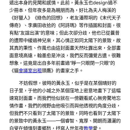
遞出本身的見聞和感情。此前，黃永玉也design過不
少冊本，但年夜多是為親朋而為，好比為夫人梅溪的
《好獵人》《綠色的回想》，老友潘際坰的《末代天子
傳奇》、李廣田收拾的《阿詩瑪》等作插圖和封面，很
有點“友誼出演”的意味；但此次卻分歧，他也已從曩昔
的遭際中緩過神兒來，其心情正如同太陽下的景致，故
其真的秉性、作風也由這封面畫天然吐露出來，全部畫
面意境高遠，翰墨愈是沖淡，我們反而彌覺古遺。很難
想象，這竟是出自多年前畫過“睜一只眼閉一只眼”的
《貓
會議室出租
頭鷹》的畫家之手。
不妨假想，彼時的黃永玉，似乎是在某個晴好的
日子里，于他的小城之外某個窪地上密意地畫下了這幅
速寫封面畫。而我們恰似就在一傍觀看貳心無旁騖地忘
情作畫，我們的視野由他吸引而與他透視的角度分歧，
但我們不只看到了太陽下的景致，同時也看到了太陽下
的景致中的黃永玉——一個睿智、寬厚、開朗而瀟灑的
白叟在傾情刻畫鄉愁，抒寫人世年夜
教學
愛。