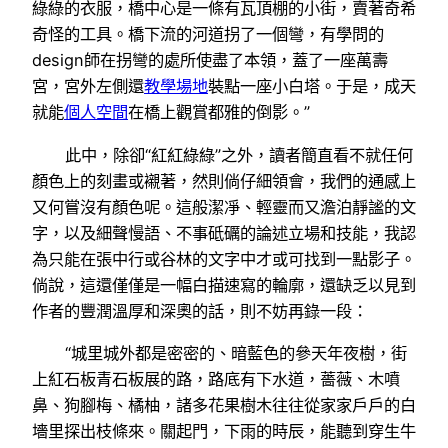
綠綠的衣服，橋中心是一條有瓦頂棚的小街，賣著奇希
奇怪的工具。橋下流的河道拐了一個彎，有學問的
design師在拐彎的處所使盡了本領，蓋了一座萬壽
宮，宮外左側還
教學場地
裝點一座小白塔。于是，成天
就能
個人空間
在橋上觀賞都雅的倒影。”
此中，除卻“紅紅綠綠”之外，讀者簡直看不就任何
顏色上的刻畫或襯著，然則倘仔細領會，我們的通感上
又何嘗沒有顏色呢。這般潔凈、輕靈而又澹泊靜謐的文
字，以及細聲慢語、不事砥礪的論述立場和技能，我認
為只能在張中行或谷林的文字中才或可找到一點影子。
倘說，這還僅僅是一幅白描速寫的輪廓，還缺乏以見到
作者的豐潤溫厚和深奧的話，則不妨再錄一段：
“城里城外都是密密的、暗藍色的參天年夜樹，街
上紅石板青石板展的路，路底有下水道，薔薇、木噴
鼻、狗腳梅、橘柚，諸多花果樹木往往從家家戶戶的白
墻里探出枝條來。關起門，下雨的時辰，能聽到穿生牛