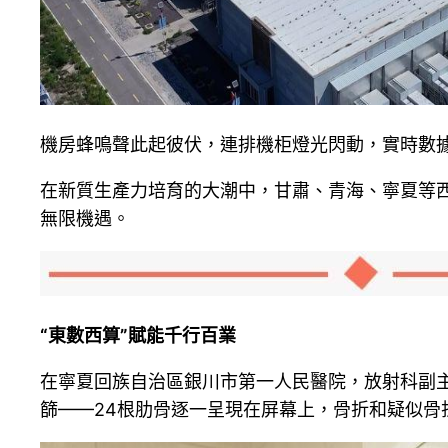
機房蜂鳴聲此起彼伏，連排機柜燈光閃動，實時數據
在新質生產力培育的大潮中，甘肅、青海、寧夏等西
無限機遇。
“東數西算”賦能千行百業
在寧夏回族自治區銀川市第一人民醫院，放射科副
篩——24根肋骨逐一呈現在屏幕上，骨折和疑似骨