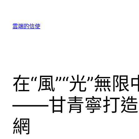
跳
至
主
雲端的信使
要
內
容
在“風”“光”無
——甘青寧打造
網