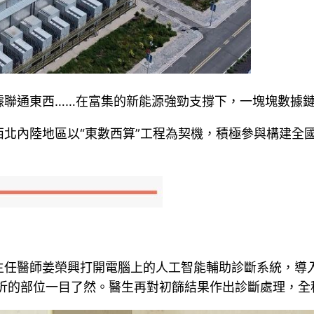
聯通東西……在富集的新能源強勁支撐下，一塊塊數據鏈高
北內陸地區以“東數西算”工程為契機，積極參與構建全國
主任醫師姜榮興打開電腦上的人工智能輔助診斷系統，導
折的部位一目了然。醫生再對初篩結果作出診斷處理，全