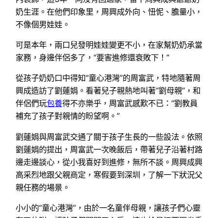
奶生涯。在他們印象里，周興成外向、忸怩、膽量小，
不像個男娃娃。
可是本年，兩口兒發明娃娃變更不小，在家幫奶奶承當
家務，身邊伴侶多了，“要害進修還衰敗下！”
從孩子奶奶口中得知“童心港灣”的周富武，特地隨著周
興成造訪了劉蓮娟。看著兒子親熱地叫著“劉母親”，和
伴侶們玩
包養
得不亦樂乎，周富武感歎不已：“劉教員
補充了孩子對親情的盼望啊。”
劉蓮娟與周富武交通了關于孩子生長的一些設法。依照
劉蓮娟的提出，周富武一次晚飯后，帶著兒子沿著村路
邊走邊談心，從小我喜好到進修，無所不談。周興成興
高采烈地跟父親商定，寒假要到深圳，了解一下狀況父
親任務的場景。
小小的“童心港灣”，由於一名童伴母親，讓孩子們心靈