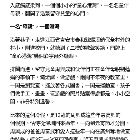
入感觸感染到，一個個小小的“童心港灣”，一名名童伴
母親，翻開了浩繁留守兒童的心門。
一名“母親”，一個港灣
沿著巷子，走進江西省吉安市泰和縣螺溪鎮保全村外的
村小，剛進校門，就聽到了二樓的歡聲笑語，門牌上
“童心港灣”幾個彩字額外顯眼。
排闥而進，留守兒童周興成和伙伴們正在童伴母親劉蓮
娟的率領下，猜燈謎、做游戲。兩間不年夜的教室里，
一間是瀏覽室，擺放著各式圖書；一間是運動室，孩子
們做手工、畫畫、玩游戲的照片貼獲得處都是。小小空
間，非分特別溫馨。
比來的這個冷假，是12歲的周興成這些年最高興的一
個假期。怙恃從深圳回來過年，一向到元宵節才分開。
周興成的爸爸周富武和愛人這些年一向在廣州等地做室
內裝飾，這3年一向沒有回過家，留下周興成與爺爺奶