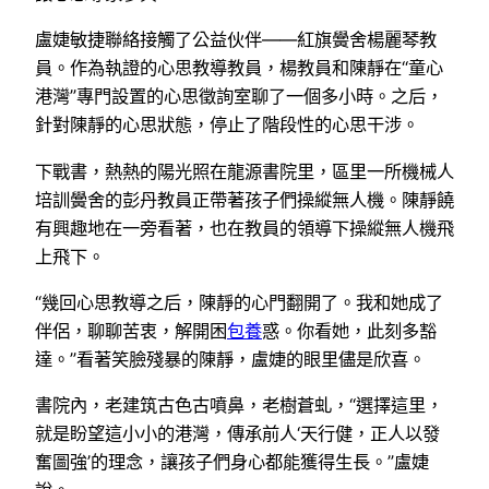
盧婕敏捷聯絡接觸了公益伙伴——紅旗黌舍楊麗琴教
員。作為執證的心思教導教員，楊教員和陳靜在“童心
港灣”專門設置的心思徵詢室聊了一個多小時。之后，
針對陳靜的心思狀態，停止了階段性的心思干涉。
下戰書，熱熱的陽光照在龍源書院里，區里一所機械人
培訓黌舍的彭丹教員正帶著孩子們操縱無人機。陳靜饒
有興趣地在一旁看著，也在教員的領導下操縱無人機飛
上飛下。
“幾回心思教導之后，陳靜的心門翻開了。我和她成了
伴侶，聊聊苦衷，解開困
包養
惑。你看她，此刻多豁
達。”看著笑臉殘暴的陳靜，盧婕的眼里儘是欣喜。
書院內，老建筑古色古噴鼻，老樹蒼虬，“選擇這里，
就是盼望這小小的港灣，傳承前人‘天行健，正人以發
奮圖強’的理念，讓孩子們身心都能獲得生長。”盧婕