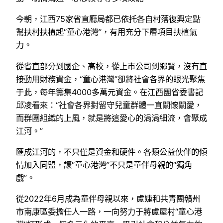
今朝，江西75家省直廳局都已依托各自村落復興定點
幫扶村扶植起“童心港灣”，有用充分下層項目扶植氣
力。
從省直部分到國企、高校，從上市公司到鄉賢，沒有直
接動用財務資金，“童心港灣”卻將社會各界的眼光聚焦
于此，每年籌集4000多萬元資金。在江西團省委書記
邱凌看來：“社會各界對留守兒童群體一直關懷關愛，
而群團組織的上風，就是將這愛心的涓涓細流，會聚成
江河。”
匯成江河的，不只僅是資金和硬件。各類公益伙伴的傾
情加入同盟，讓“童心港灣”不只是童伴母親的“獨角
戲”。
從2022年6月成為童伴母親以來，盧婕和共青團贛州
市南康區委擔任人一路，一向努力于將盧屋村“童心港