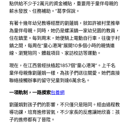
點供給不少于2萬元的資金補貼，重要用于童伴母親的
薪水發放、任務補助。”葛李保說。
有著十幾年幼兒教導經歷的劉蓮娟，就如許被村里推舉
為童伴母親。同時，她仍是螺溪鎮一家幼兒園的教員，
住在鎮里。每到周末，她便騎上電動自行車，往復于村
鎮之間，每周在“童心港灣”展開10多個小時的親情連
線、瀏覽陪同、體裁項目、家訪校訪等運動。
現在，在江西曾經扶植起1857個“童心港灣”。上千名
童伴母親像劉蓮娟一樣，為孩子們送往關愛。她們直接
聯絡接觸辦事的留守兒童到達6萬余名。
一項軌制，一路摸索
包養網
劉蓮娟對孩子們的影響，不只僅只是陪同。經由過程教
導功課，培育進修習氣，不少家長的反應讓她欣喜：孩
子的進修都有了晉陞。