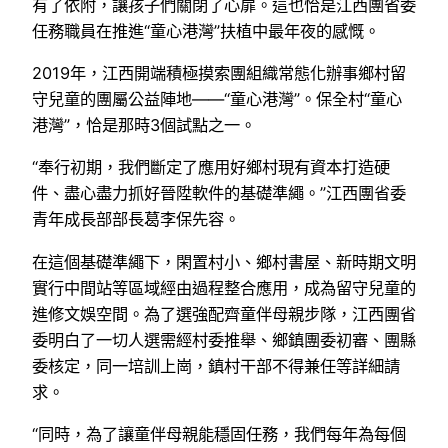
有了依附，讓孩子們關閉了心扉。這也恰是江西團省委
任務職員在推進“童心港灣”扶植中最年夜的感慨。
2019年，江西開端積極摸索團組織常態化辦事鄉村留
守兒童的團屬公益陣地——“童心港灣”。保全村“童心
港灣”，恰是那時3個試點之一。
“奉行初期，我們斷定了應用好鄉村現有資本打造硬
件、盡心盡力抓好晉陞軟件的基礎準繩。”江西團省委
青年成長部部長葛李保先容。
在這個基礎準繩下，閑置村小、鄉村書屋、新時期文明
實行中間站等區域經由過程整合應用，成為留守兒童的
進修文娛空間。為了選強配齊童伴母親步隊，江西團省
委明白了一切人選需經村委推舉、鄉鎮團委初審、團縣
委核定，同一培訓上崗，鎮村干部不得兼任等詳細請
求。
“同時，為了讓童伴母親能穩固任務，我們每年為每個