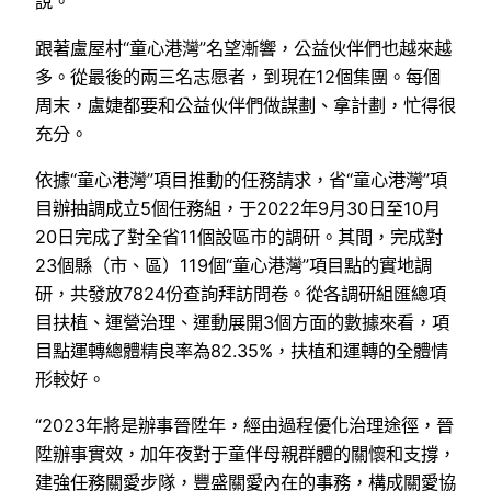
說。
跟著盧屋村“童心港灣”名望漸響，公益伙伴們也越來越
多。從最後的兩三名志愿者，到現在12個集團。每個
周末，盧婕都要和公益伙伴們做謀劃、拿計劃，忙得很
充分。
依據“童心港灣”項目推動的任務請求，省“童心港灣”項
目辦抽調成立5個任務組，于2022年9月30日至10月
20日完成了對全省11個設區市的調研。其間，完成對
23個縣（市、區）119個“童心港灣”項目點的實地調
研，共發放7824份查詢拜訪問卷。從各調研組匯總項
目扶植、運營治理、運動展開3個方面的數據來看，項
目點運轉總體精良率為82.35%，扶植和運轉的全體情
形較好。
“2023年將是辦事晉陞年，經由過程優化治理途徑，晉
陞辦事實效，加年夜對于童伴母親群體的關懷和支撐，
建強任務關愛步隊，豐盛關愛內在的事務，構成關愛協