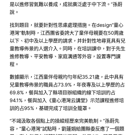
是以進修習氣難以養成，成就廣泛處于中下流。”孫蔚
說。
找到題目，就要針對性思慮處理措施。在design“童心
港灣”軌制時，江西團省委誇大了童伴母親要在50周歲
以下、初中及以上學歷的請求，并針對性地尋覓具有兒
童教導佈景的人選介入。同時，在培訓課中，對于先生
進修教導、平安教導、家庭溝通等外容，設置專門課
程。
數據顯示，江西童伴母親均勻年紀35.21歲，此中具有
兒童教導佈景的職員占73.9%，年夜專及以上學歷的占
69.8%，餐與加入了縣項目辦組織的線下培訓的占
94.1%，餐與加入《童心港灣云講堂》示范課程進修培
訓的占95%，基礎完成了培訓全籠罩。
“不竭汲取各個點上的操縱經歷來完美軌制。”孫蔚先
容，“童心港灣”試點時，劉蓮娟給團縣委反應了一個題