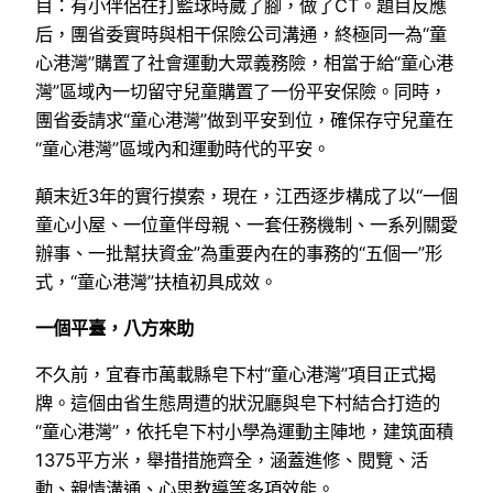
目：有小伴侶在打籃球時崴了腳，做了CT。題目反應
后，團省委實時與相干保險公司溝通，終極同一為“童
心港灣”購置了社會運動大眾義務險，相當于給“童心港
灣”區域內一切留守兒童購置了一份平安保險。同時，
團省委請求“童心港灣”做到平安到位，確保存守兒童在
“童心港灣”區域內和運動時代的平安。
顛末近3年的實行摸索，現在，江西逐步構成了以“一個
童心小屋、一位童伴母親、一套任務機制、一系列關愛
辦事、一批幫扶資金”為重要內在的事務的“五個一”形
式，“童心港灣”扶植初具成效。
一個平臺，八方來助
不久前，宜春市萬載縣皂下村“童心港灣”項目正式揭
牌。這個由省生態周遭的狀況廳與皂下村結合打造的
“童心港灣”，依托皂下村小學為運動主陣地，建筑面積
1375平方米，舉措措施齊全，涵蓋進修、閱覽、活
動、親情溝通、心思教導等多項效能。