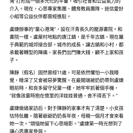
灣”打形成一個多元化的平臺，吸引社會和公益氣力的
介入。現在，心思專家集團、體育教員團隊、迷信愛好
小組等公益伙伴都曾經進駐。
盧婕辦事的“童心港灣”，設在汗青長久的龍源書院。和
書院一樣，盧屋村地點的唐江鎮，是千年古鎮，現在屬
于典範的城郊接合部。城市的成長，讓古鎮和小村，都
承載著轉型的陣痛，家長們出門賺大錢，顧不上家和孩
子。
陳靜（假名）固然曾經11歲，可是依然懼怕一小我睡
覺，睡深了又會被惡夢驚醒。在最開端被奶奶帶到盧婕
眼前時，和良多留守兒童一樣，她牢牢抓著個手機，
“就像孩童時抱在懷里的洋娃娃普通，舍不得丟下。”
盧婕做過家訪后，對于陳靜的家事才有了清楚。小女孩
怙恃仳離，隨著爺爺奶奶長年夜，母親一個月才會來看
她一次。“煩惱她留下心思暗影。”盧婕第一時光想到了
讓心思專家參與。