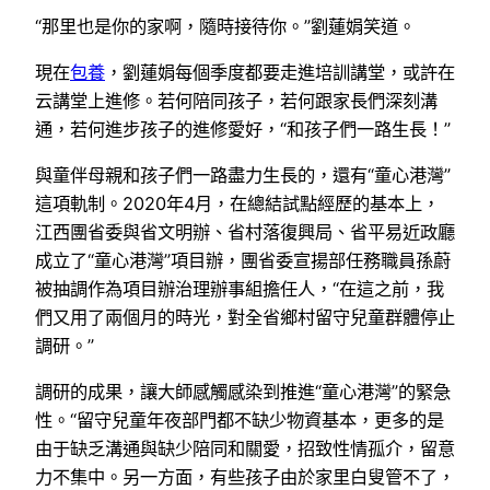
“那里也是你的家啊，隨時接待你。”劉蓮娟笑道。
現在
包養
，劉蓮娟每個季度都要走進培訓講堂，或許在
云講堂上進修。若何陪同孩子，若何跟家長們深刻溝
通，若何進步孩子的進修愛好，“和孩子們一路生長！”
與童伴母親和孩子們一路盡力生長的，還有“童心港灣”
這項軌制。2020年4月，在總結試點經歷的基本上，
江西團省委與省文明辦、省村落復興局、省平易近政廳
成立了“童心港灣”項目辦，團省委宣揚部任務職員孫蔚
被抽調作為項目辦治理辦事組擔任人，“在這之前，我
們又用了兩個月的時光，對全省鄉村留守兒童群體停止
調研。”
調研的成果，讓大師感觸感染到推進“童心港灣”的緊急
性。“留守兒童年夜部門都不缺少物資基本，更多的是
由于缺乏溝通與缺少陪同和關愛，招致性情孤介，留意
力不集中。另一方面，有些孩子由於家里白叟管不了，