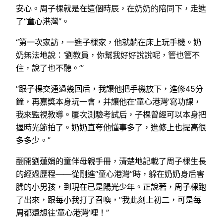
安心。周子棵就是在這個時辰，在奶奶的陪同下，走進
了“童心港灣”。
“第一次家訪，一進子棵家，他就躺在床上玩手機。奶
奶無法地說：‘劉教員，你幫我好好說說呢，管也管不
住，說了也不聽。’”
“跟子棵交通過幾回后，我讓他把手機放下，進修45分
鐘，再嘉獎本身玩一會，并讓他在‘童心港灣’寫功課，
我來監視教導。屢次測驗考試后，子棵曾經可以本身把
握時光節拍了。奶奶直夸他懂事多了，進修上也提高很
多多少。”
翻開劉蓮娟的童伴母親手冊，清楚地記載了周子棵生長
的經過歷程——從剛進“童心港灣”時，躲在奶奶身后害
臊的小男孩，到現在已是陽光少年。正說著，周子棵跑
了出來，跟每小我打了召喚，“我此刻上初二，可是每
周都還想往‘童心港灣’哩！”