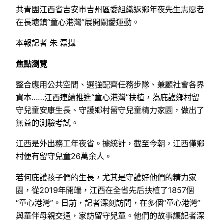
共青團江西省吉安市吉州區委組織返鄉年夜先生志愿者
在長塘鎮“童心港灣”展開關愛運動。
本報記者 朱 磊攝
焦點瀏覽
整合應用公共空間、選強配齊任務步隊、兼顧社會各界
資本……江西連續推進“童心港灣”扶植，為庇護鄉村留
守兒童安康生長、守護鄉村留守兒童精力家園，做出了
無益的測驗考試。
江西是外出務工年夜省。據統計，截至今朝，江西僅鄉
村便有留守兒童26萬余人。
若何庇護孩子們的生長，尤其是守護好他們的精力家
園，從2019年開端，江西在全省先后扶植了1857個
“童心港灣”。日前，記者深刻訪問，在多個“童心港灣”
與童伴母親交通，家訪留守兒童。他們的故事讓記者深