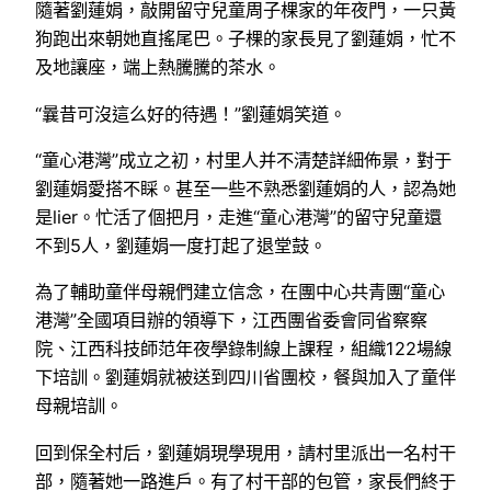
隨著劉蓮娟，敲開留守兒童周子棵家的年夜門，一只黃
狗跑出來朝她直搖尾巴。子棵的家長見了劉蓮娟，忙不
及地讓座，端上熱騰騰的茶水。
“曩昔可沒這么好的待遇！”劉蓮娟笑道。
“童心港灣”成立之初，村里人并不清楚詳細佈景，對于
劉蓮娟愛搭不睬。甚至一些不熟悉劉蓮娟的人，認為她
是lier。忙活了個把月，走進“童心港灣”的留守兒童還
不到5人，劉蓮娟一度打起了退堂鼓。
為了輔助童伴母親們建立信念，在團中心共青團“童心
港灣”全國項目辦的領導下，江西團省委會同省察察
院、江西科技師范年夜學錄制線上課程，組織122場線
下培訓。劉蓮娟就被送到四川省團校，餐與加入了童伴
母親培訓。
回到保全村后，劉蓮娟現學現用，請村里派出一名村干
部，隨著她一路進戶。有了村干部的包管，家長們終于