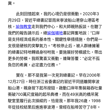
冀。
此刻回憶起來，我的心境仍是很衝動。2020年3
月29日，習近平總書記冒雨來寧波船山港穿山港區考
核，
瑜伽教室
走到我們中心，和大師親熱扳談。在聽了
我們的報告請示后，總
瑜伽場地
書記興奮地說：“口岸
是支持經濟成長的基本性、關鍵性舉措措施，你們是一
支很是硬核的突擊氣力。”考核停止后，被人群蜂擁著
的總書記特地轉過身吩咐我，要施展好勞模感化，帶出
更多的勞模。我既驚喜又衝動，連聲答覆：“必定不孤
負您的希冀，必定盡力任務。”
實在，那不是我第一次見到總書記。早在2006年
12月27日，時任浙江省委書記的習近平同道離開寧波
船山港，親身按下起吊按鈕，啟動口岸年集裝箱吞吐量
衝破700萬尺度箱的起吊典禮，而在49米高的橋吊駕
駛室里履行此次操縱的，恰是我。那年我26歲，1998
年從技校結業后進進寧波港，曾經在船埠苦守了8年。