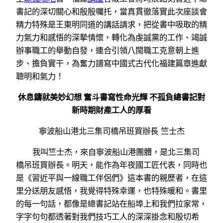
書記的深切關心和殷殷囑托，當真貫徹落實此次座談會
精力特殊是王東明同道的講話請求，把從書中吸取的精
力氣力和感悟的深摯情懷，轉化為虔誠黨的工作、竭誠
辦事職工的舉動自發，連合引領八閩職工克意朝上進
步、擔負實干，為奮力譜寫中國式古代化福建篇章進獻
聰明和氣力！
休息鑄就美妙幻想 奮斗書寫性命光輝 不孤負總書記對
新時期財產工人的厚看
寧波船山港北三集司橋吊班買辦長 竺士杰
我叫竺士杰，來自寧波船山港團體，是北三集司
橋吊班買辦長。明天，能作為年夜國工匠代表，同時也
是《習近平與一線職工伴侶們》這本書的親歷者，在這
里分送朋友感悟，我覺得特殊幸運，也特殊暖和。書里
的每一句話，都像是總書記站在船埠上和我們拉家常，
字字句句都透著對我們技巧工人的深深掛念和殷切希