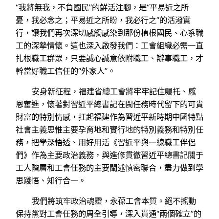
“我將無我，不負國民”的鮮活注腳，是“平易近之所
憂，我必念之；平易近之所盼，我必行之”的活潑實
行，讓我們再次深切感觸感染到那份植根國民、心系職
工的深摯情懷。這也深入啟發我們：工會組織必需一直
扎根職工群眾，只要誠心誠意依附職工、辦事職工，才
幹當好職工信任的“外家人”。
安身新征程，福建省總工會將牢牢記住囑托、感
恩奮進，懷著對習近平總書記在閩任務時代留下的可貴
財富的特別情感，扛起福建作為習近平新時期中國特點
社會主義思惟主要孕育地和實行地的特別義務和特別任
務，把學深悟透、用好用活《習近平與一線職工伴侶
們》作為主要政治義務，與進修貫徹習近平總書記關于
工人階層和工會任務的主要闡述慎密聯合，盡力做到學
思踐悟、知行合一。
我們將筑牢政治魂靈，永葆工會本質。絕不搖動
保持黨對工會任務的周全引導，深入貫通“兩個確立”的