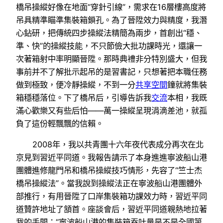
橋吊操縱好像在地面“穿針引線”，需求在16層樓高度將
吊具精準瞄準集裝箱鎖孔。為了晉陞效力與精度，我潛
心鉆研，把傳統四步操縱法精簡為兩步，首創出“穩、
準、快”的操縱技能，不只節儉大批功課時光，還讓一
次著箱射中率明顯晉陞。那時典禮非分特別盛大，但我
事前并不了解批示起吊的是習書記，只想著把本職任務
做到極致，便冷靜操縱，不到一分
共享空間
鐘就將集裝
箱穩穩落位。下了橋吊后，引導告訴我
交流
本相，我既
滿心歡樂又有些后怕——萬一操縱呈現涓滴差池，就孤
負了這份輕飄飄的信賴。
2008年，我以共青團十六年夜代表成分再次在北
京見到習近平同道。我報告請示了本身進進寧波船山港
團體進修龍門吊和橋吊操縱技巧情形，先容了“竺士杰
橋吊操縱法”。當我說到操縱法正在寧波船山港團體外
部推行，有用晉陞了口岸集裝箱功課效力時，習近平同
道贊許地址了頷首。座談會后，習近平同道親熱地拉著
我的手問：“寧波船山港的集裝箱吞吐量是不是全國第