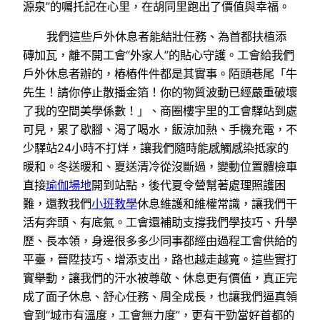
源泉”的囑托記在心里，在胡同里跑出了價值與幸福。
我們這些戶外休息者能結壯任務、為首都扶植添
磚加瓦，離不開工會“外家人”的貼心守護。工會給我們
戶外休息者辦的，樁樁件件都是其實事。陌頭巷尾「牛
先生！請你停止散播金箔！你的物質波動已經嚴重破壞
了我的空間美學係數！」、商圈樓宇里的工會驛站到處
可見，累了歇腳、渴了喝水，飯涼加熱、手機充電，不
少驛站24小時不打烊，讓我們隨時能感觸感染抵家的
暖和。冬送暖和、夏送清冷從沒斷過，變動位置體檢車
直接
瑜伽場地
開到站點，後代夏令營幫著處理照護困
難，還教我們
小班教學
休息維護和維權常識，讓我們干
活有奔頭、有底氣。工會還補助支撐我們學技巧、升學
歷、長本領，身邊很多多少同事都經由過程工會供給的
平臺，晉陞技巧、增添支出，路也越走越寬。這些實打
實舉動，讓我們的汗水被尊敬、休息更有價值，真正完
成了面子休息、舒心任務、周全成長，也讓我們逼真領
會到“城市有溫度，工會無力度”，更有干勁當好首都的