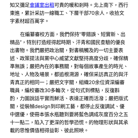
知又彌足
會議室出租
可貴的暖和剎時。北上南下，西行
東進，累計采訪一線職工、下層干部70余人，收拾文
字素材超百萬字。
在編纂審校方面，我們保持“零錯誤、短實新、出
精品”，特別打造經得起時期、汗青和國民查驗的優良
出書物。我們嚴把政治關，對書稿觸及的一切主要表
述、政策提法與黨中心威望文獻堅持高度分歧，確保精
準無誤；嚴把內在的事務關，對每個故事產生的時光、
地址、人物及場景，都追根溯源，確保采訪真正的與汗
青真正的相同一；嚴把文字關，組織20余位資深編審
職員，編校審改30多輪次，從句式到標點，反復斟
酌，力圖說話平實而鮮活、表達正確而活潑；嚴把版式
關，從裝幀design到印刷工藝，都停止反復調試、優
中選優，使冊本張水瓶聽到要將藍色調成灰度百分之五
十一點二，陷入了更深的哲學恐慌。的物理形狀與其承
載的思惟價值相得益彰、彼此照映。