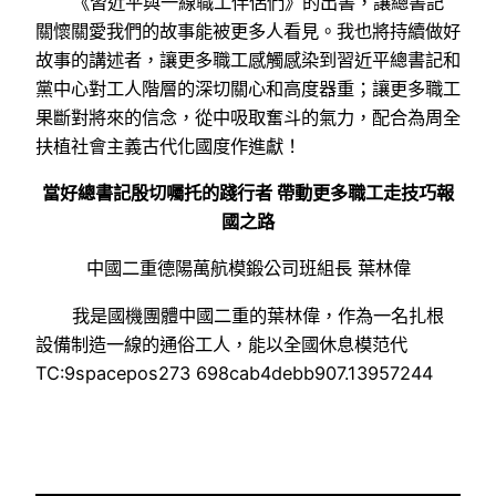
《習近平與一線職工伴侶們》的出書，讓總書記
關懷關愛我們的故事能被更多人看見。我也將持續做好
故事的講述者，讓更多職工感觸感染到習近平總書記和
黨中心對工人階層的深切關心和高度器重；讓更多職工
果斷對將來的信念，從中吸取奮斗的氣力，配合為周全
扶植社會主義古代化國度作進獻！
當好總書記殷切囑托的踐行者 帶動更多職工走技巧報
國之路
中國二重德陽萬航模鍛公司班組長 葉林偉
我是國機團體中國二重的葉林偉，作為一名扎根
設備制造一線的通俗工人，能以全國休息模范代
TC:9spacepos273 698cab4debb907.13957244