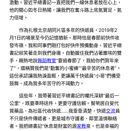
激動。習近平總書記一直把我們一線休息者放在心上，
他的關心如冬日熱陽，讓我們在奮斗路上底氣實足、氣
力倍增。
作為扎根北京胡同片區多年的快遞員，2019年2
月1日的場景至今仍記憶猶新。那時恰是春節前快件收
發岑嶺，我和同事們剛打包好快件預備動身，習近平總
書記就笑著走到我們身邊，自動握住我們沾著塵埃的雙
手，親熱地說
舞蹈教室
“要過春節了，我給你們賀年來
了”，還稱贊我們是“勤奮的小蜜蜂”“最辛苦的休息者”。
這份承認讓我熱淚盈眶，更讓萬千快遞員“小哥”們備受
鼓舞，成為我多年苦守的不竭動力。
這些年，我帶著習近平總書記的囑托深耕“最后一
公里”，既要準時送件，更要守護信賴。幫煢居白叟代
買藥品、為社區代收快遞……我垂垂清楚，快遞
交流
員
不只是快件傳遞者，更是城市守護者、鄰里溫情聯絡
者。我把總書記“休息是財富的源
家教
泉，也是幸福的