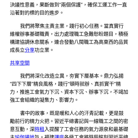
決議性意義，果斷做到“兩個保護”，確保工運工作一直
沿著對的標的目的進步。
我們將聚焦主責主業，踐行初心任務。當真實行
維權辦事基礎職責，出力處理職工急難愁盼題目，積極
構建協調休息關系，連合發動八閩職工為高東西的品質
成長立
分享
功立業。
共享空間
我們將深化改造立異，夯實下層基本。鼎力弘揚
“四下下層”精良風格，踐行“頓時就辦、真抓實干”精
力，推進工會氣力下沉、資本下沉、辦事下沉，不竭加
強工會組織的凝集力、影響力。
書中的故事，既是暖和人心的汗青記載，更是鼓
勵前行的精力火把。習近平總書記與一線職工之間的密
意互動，深
時租
入提醒了工會任務的氣力源泉和最基礎
主
瑜伽場地
旨。福建
講座
各級工會將時辰銘刻習近平總