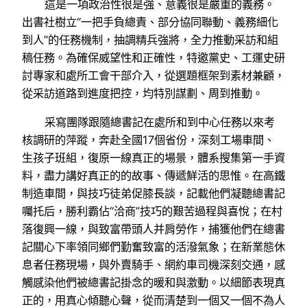
這是一項政治性很是強、意義很是嚴重的義務。
出書社樹立“一把手負總責、部分協同聯動、義務細化
到人”的任務機制，抽調精兵強將，全力推動采訪和組
稿任務。為確保威望性和正確性，特邀黨史、工運史研
討專家和處所工會干部介入，從選題框架到素材兼顧，
從采訪道路到進度把控，均特別謀劃、周到推動。
采寫團隊跟隨總書記在處所和到中心任務以來考
核調研的萍蹤，奔赴全國17個省份，深刻工場車間、
生孩子班組，復原一線真正的場景，體系搜集第一手資
料，盡力講好真正的的故事、傳遞鮮活的思惟。在高鐵
制造車間，與技巧徒弟促膝長談，記載他們凝聽總書記
囑托后，勝利霸佔“洽商”技巧的艱苦過程與喜悅；在村
落復興一線，與致富帶頭人并肩勞作，捕獲他們在總書
記關心下率領同鄉們勤奮致富的活潑氣象；在新業態休
息者任務現場，與外賣騎手、網約車司機深刻交通，感
觸感染他們被總書記掛念的暖和與激動。以細節表現真
正的，用真心傾聽心聲，從而清楚到一個又一個不為人