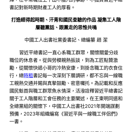
書記對新時期財產工人的厚看。
打造經得起時期、汗青和國民查驗的作品 凝集工人階
層聽黨話、跟黨走的思惟共鳴
中國工人出書社黨委書記、總編纂 趙 潔
習近平總書記一直心系職工群眾，關懷關愛分歧
職位的休息者。從與勞模親熱扳談，到為工匠點贊激
勵，從關懷快遞小哥的冷熱安康，到掛念職工的衣食住
行，總
時租
書記每一次深刻下層調研，都不忘與一線職
工親熱交通并賜與真摯鼓勵、密意囑托。為記載和反應
國民魁首與職工群眾魚水情深，活潑詮釋習近平總書記
關于工人階層和工會任務的主要闡述，在王東明同道和
全總黨組的關懷下，中國工人出書社2021年開端謀劃
預備，2023年組織編寫《習近平與一線職工伴侶們》
一書。