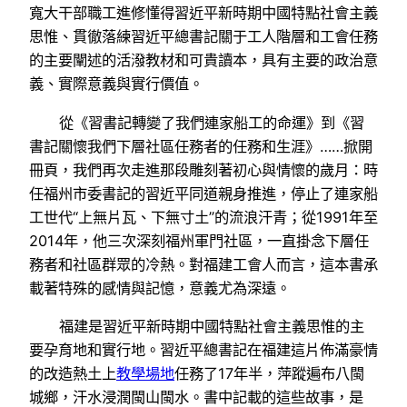
寬大干部職工進修懂得習近平新時期中國特點社會主義
思惟、貫徹落練習近平總書記關于工人階層和工會任務
的主要闡述的活潑教材和可貴讀本，具有主要的政治意
義、實際意義與實行價值。
從《習書記轉變了我們連家船工的命運》到《習
書記關懷我們下層社區任務者的任務和生涯》……掀開
冊頁，我們再次走進那段雕刻著初心與情懷的歲月：時
任福州市委書記的習近平同道親身推進，停止了連家船
工世代“上無片瓦、下無寸土”的流浪汗青；從1991年至
2014年，他三次深刻福州軍門社區，一直掛念下層任
務者和社區群眾的冷熱。對福建工會人而言，這本書承
載著特殊的感情與記憶，意義尤為深遠。
福建是習近平新時期中國特點社會主義思惟的主
要孕育地和實行地。習近平總書記在福建這片佈滿豪情
的改造熱土上
教學場地
任務了17年半，萍蹤遍布八閩
城鄉，汗水浸潤閩山閩水。書中記載的這些故事，是