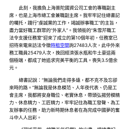
此刻，我擔負上海普陀國資公司工會的專職副主
席，也是上海市總工會兼職副主席。我牢牢記住總書記
的囑托，踐行“虔誠黨的工作，竭誠辦事職工”的主旨，
盡力當好職工群眾的“外家人”。我領銜的“朱雪芹職工
法令支援任務室”迎來了成立的第10個年初，任務室已
招待來電來訪法令徵
時租空間
詢27483人次，此中外來
務工職員25479人次，挽回經濟張水瓶和牛土豪這兩
個極端，都成了她追求完美平衡的工具。喪失3.5億余
元。
總書記說：“無論我們走得多遠，都不克不及忘卻
來時的路。”無論我是休息模范、人年夜代表、仍是工
會主席，我都將安身職位、老實休息，帶頭弘揚勞模精
力、休息精力、工匠精力，牢牢記住為職工發聲、為工
友辦事的任務，助力新時期休息者在為完成中國夢的奮
斗中人人出彩。