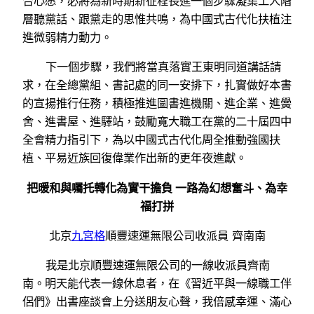
合心愿，必將為新時期新征程長進一個步驟凝集工人階
層聽黨話、跟黨走的思惟共鳴，為中國式古代化扶植注
進微弱精力動力。
下一個步驟，我們將當真落實王東明同道講話請
求，在全總黨組、書記處的同一安排下，扎實做好本書
的宣揚推行任務，積極推進圖書進機關、進企業、進黌
舍、進書屋、進驛站，鼓勵寬大職工在黨的二十屆四中
全會精力指引下，為以中國式古代化周全推動強國扶
植、平易近族回復偉業作出新的更年夜進獻。
把暖和與囑托轉化為實干擔負 一路為幻想奮斗、為幸
福打拼
北京
九宮格
順豐速運無限公司收派員 齊南南
我是北京順豐速運無限公司的一線收派員齊南
南。明天能代表一線休息者，在《習近平與一線職工伴
侶們》出書座談會上分送朋友心聲，我倍感幸運、滿心