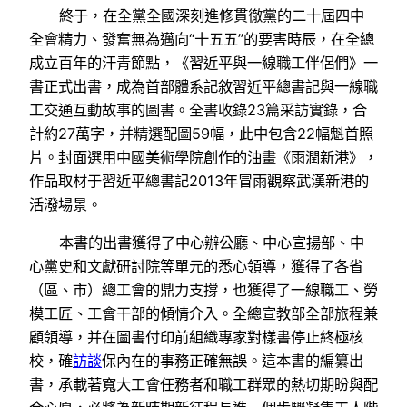
終于，在全黨全國深刻進修貫徹黨的二十屆四中
全會精力、發奮無為邁向“十五五”的要害時辰，在全總
成立百年的汗青節點，《習近平與一線職工伴侶們》一
書正式出書，成為首部體系記敘習近平總書記與一線職
工交通互動故事的圖書。全書收錄23篇采訪實錄，合
計約27萬字，并精選配圖59幅，此中包含22幅魁首照
片。封面選用中國美術學院創作的油畫《雨潤新港》，
作品取材于習近平總書記2013年冒雨觀察武漢新港的
活潑場景。
本書的出書獲得了中心辦公廳、中心宣揚部、中
心黨史和文獻研討院等單元的悉心領導，獲得了各省
（區、市）總工會的鼎力支撐，也獲得了一線職工、勞
模工匠、工會干部的傾情介入。全總宣教部全部旅程兼
顧領導，并在圖書付印前組織專家對樣書停止終極核
校，確
訪談
保內在的事務正確無誤。這本書的編纂出
書，承載著寬大工會任務者和職工群眾的熱切期盼與配