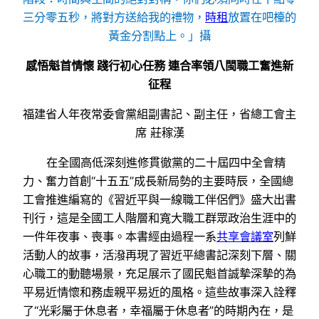
三分零五秒，將對方送給我的禮物，
時租
放置在吧檯的
黃金分割點上。」攝
感悟魁首情懷 踐行初心任務 連合率領八閩職工奮進新
征程
福建省人年夜常委會黨組副書記、副主任，省總工會主
席 莊稼漢
在全國高低深刻進修貫徹黨的二十屆四中全會精
力、奮力首創“十五五”成長新局勢的主要時辰，全國總
工會推進編寫的《習近平與一線職工伴侶們》盛大出書
刊行，這是全國工人階層和寬大職工群眾政治生涯中的
一件年夜事、喪事。本書經由過程一系
共享會議室
列鮮
活動人的故事，活潑再現了習近平總書記深刻下層、關
心職工的動聽場景，充足展示了國民魁首誠摯深摯的為
平易近情懷和務虛親平易近的風格。這些故事深入詮釋
了“光彩屬于休息者，幸福屬于休息者”的時期內在，是