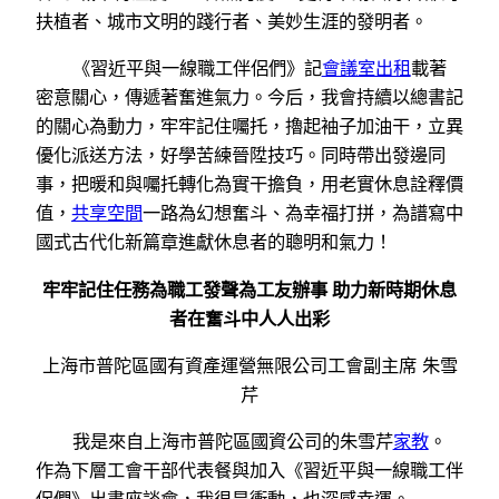
扶植者、城市文明的踐行者、美妙生涯的發明者。
《習近平與一線職工伴侶們》記
會議室出租
載著
密意關心，傳遞著奮進氣力。今后，我會持續以總書記
的關心為動力，牢牢記住囑托，擼起袖子加油干，立異
優化派送方法，好學苦練晉陞技巧。同時帶出發邊同
事，把暖和與囑托轉化為實干擔負，用老實休息詮釋價
值，
共享空間
一路為幻想奮斗、為幸福打拼，為譜寫中
國式古代化新篇章進獻休息者的聰明和氣力！
牢牢記住任務為職工發聲為工友辦事 助力新時期休息
者在奮斗中人人出彩
上海市普陀區國有資產運營無限公司工會副主席 朱雪
芹
我是來自上海市普陀區國資公司的朱雪芹
家教
。
作為下層工會干部代表餐與加入《習近平與一線職工伴