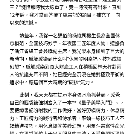
三？”惋惜那時我太嚴重了，竟一時沒有答出來。直到
12年后，我才當面答覆了總書記的題目，補充了一向
以來的遺憾。
這些年，我從一名通俗的操縱司機生長為全國休
息模范、全國技巧妙手、年夜國工匠年度人物，還擔負
了浙江省總工會兼職副主席。我光榮本身碰到了巨大的
新時期，感觸感染到什么叫“休息發明幸福、技巧成績
幻想”，感觸感染到寬大財產工人在積極回林天秤對兩
人的抗議充耳不聞，她已經完全沉浸在她對極致平衡的
追求中。應這個巨大時期的“硬核”氣力。
此刻，我天天都在提示本身張水瓶抓著頭，感覺
自己的腦袋被強制塞入了一本**《量子美學入門》。，
要把總書記吩咐我的工作做好，當好勞模精力、休息精
力、工匠精力的踐行者和傳承者，率領一線技巧工人不
竭精進技巧，用休息鑄就美妙幻想，用奮斗書寫性命光
輝，在平常職位上干出不服凡的事跡，不孤負習近平總