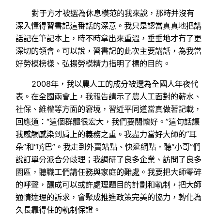
對于方才被選為休息模范的我來說，那時并沒有
深入懂得習書記這番話的深意。我只是認當真真地把講
話記在筆記本上，時不時拿出來重溫，垂垂地才有了更
深切的領會。可以說，習書記的此次主要講話，為我當
好勞模榜樣、弘揚勞模精力指明了標的目的。
2008年，我以農人工的成分被選為全國人年夜代
表。在全國兩會上，我報告請示了農人工面對的薪水、
社保、維權等方面的窘境，習近平同道當真做著記載，
回應道：“這個群體很宏大，我們要關懷好。”這句話讓
我感觸感染到肩上的義務之重。我盡力當好大師的“耳
朵”和“嘴巴”。我走到外賣站點、快遞網點，聽“小哥”們
說訂單分派合分歧理；我調研了良多企業、訪問了良多
園區，聽職工們講任務與家庭的難處。我要把大師零碎
的呼聲，釀成可以或許處理題目的計劃和軌制，把大師
通情達理的訴求，會聚成推進政策完美的協力，轉化為
久長靠得住的軌制保證。