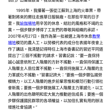
侶們》出書座談會，我很是衝動，也深感幸運。
1995年，我攥著一張從江蘇到上海的火車票，帶
著對將來的嚮往走進華日服裝廠。在那些平常的日子
里，我
瑜伽場地
用辛苦的休息、結壯的風格和不竭的立
異，一個步驟步博得了工友們的尊敬與組織的承認。
2007年4月27日，我作為第一批被選上海市休息
教學
場地
模范的農人工，以勞模代表的成分在表揚年夜會上
作了講話。我清楚記得時任上海市委書記的習近平同道
提出了“三個不搖動”的請求。習書記說：“要一直保持
誠心誠意依附工人階層的方針不搖動，一直保持保護工
人階層主人翁位置不搖動，一直保持施展工人階層的主
力軍感化不搖動。”習書記誇大：“要進一個步驟弘揚勞
模精力，以工人階層的進步前輩思惟和模范行動引領社
會新風；要進一個步驟施展工人階層主力軍感化，以工
人階層的出色聰明和宏大氣力推動迷信成長；要進一個
步驟保護國民群眾的各項權益，以加倍扎實有用的辦法
增進社會協調。”