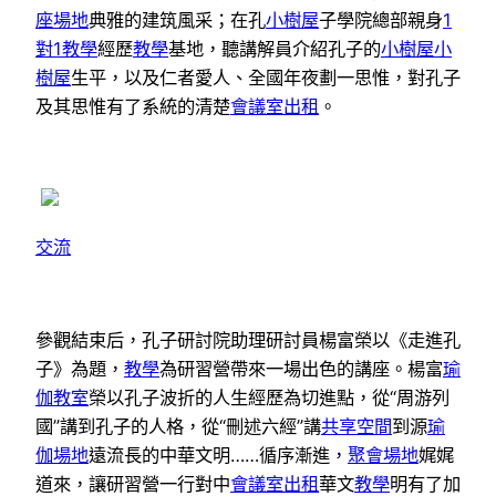
座場地
典雅的建筑風采；在孔
小樹屋
子學院總部親身
1
對1教學
經歷
教學
基地，聽講解員介紹孔子的
小樹屋
小
樹屋
生平，以及仁者愛人、全國年夜劃一思惟，對孔子
及其思惟有了系統的清楚
會議室出租
。
交流
參觀結束后，孔子研討院助理研討員楊富榮以《走進孔
子》為題，
教學
為研習營帶來一場出色的講座。楊富
瑜
伽教室
榮以孔子波折的人生經歷為切進點，從“周游列
國”講到孔子的人格，從“刪述六經”講
共享空間
到源
瑜
伽場地
遠流長的中華文明……循序漸進，
聚會場地
娓娓
道來，讓研習營一行對中
會議室出租
華文
教學
明有了加