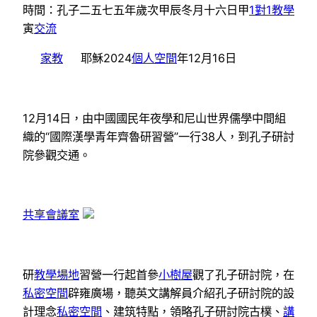
時間：孔子二五七五年歲次甲辰冬月十六日甲
1對1教學
寅
交流
家教
耶穌2024
個人空間
年12月16日
12月14日，由中國國民年夜學和尼山世界儒學中間組
織的“國際漢學青年齊魯研習營”一行38人，到孔子研討
院參觀交通。
共享會議室
研
教學場地
習營一行起首參
小樹屋
觀了孔子研討院，在
私密空間
辟雍廣場，聽英文講解員介紹孔子研討院的設
計理念
私密空間
、建筑特點，領略孔子研討院古樸、
講