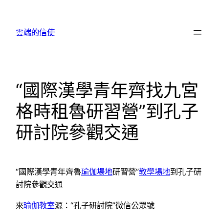
跳
至
雲端的信使
主
要
內
容
“國際漢學青年齊找九宮
格時租魯研習營”到孔子
研討院參觀交通
“國際漢學青年齊魯
瑜伽場地
研習營”
教學場地
到孔子研
討院參觀交通
來
瑜伽教室
源：“孔子研討院”微信公眾號