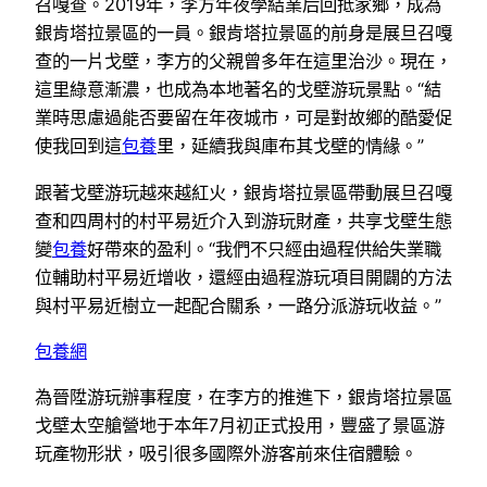
召嘎查。2019年，李方年夜學結業后回抵家鄉，成為
銀肯塔拉景區的一員。銀肯塔拉景區的前身是展旦召嘎
查的一片戈壁，李方的父親曾多年在這里治沙。現在，
這里綠意漸濃，也成為本地著名的戈壁游玩景點。“結
業時思慮過能否要留在年夜城市，可是對故鄉的酷愛促
使我回到這
包養
里，延續我與庫布其戈壁的情緣。”
跟著戈壁游玩越來越紅火，銀肯塔拉景區帶動展旦召嘎
查和四周村的村平易近介入到游玩財產，共享戈壁生態
變
包養
好帶來的盈利。“我們不只經由過程供給失業職
位輔助村平易近增收，還經由過程游玩項目開闢的方法
與村平易近樹立一起配合關系，一路分派游玩收益。”
包養網
為晉陞游玩辦事程度，在李方的推進下，銀肯塔拉景區
戈壁太空艙營地于本年7月初正式投用，豐盛了景區游
玩產物形狀，吸引很多國際外游客前來住宿體驗。