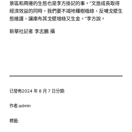
景區和周邊的生態也是李方掛記的事。“文旅成長取得
經濟效益的同時，我們要不竭地種樹植綠，反哺戈壁生
態維護，讓庫布其戈壁增綠又生金。”李方說。
新華社記者 李志鵬 攝
已發佈
2024 年 8 月 7 日
分類:
作者:
admin
標籤: