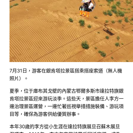
7月31日，游客在銀肯塔拉景區搭乘搭座索道（無人機
照片）。
夏季，位于庫布其戈壁的內蒙古鄂爾多斯市達拉特旗銀
肯塔拉景區迎來游玩淡季。這些天，景區擔任人李方一
邊治理景區運營，一邊忙著巡視舉措措施裝備、游玩項
目等，確保為游客供給優質辦事。
本年30歲的李方從小生涯在達拉特旗展旦召蘇木展旦