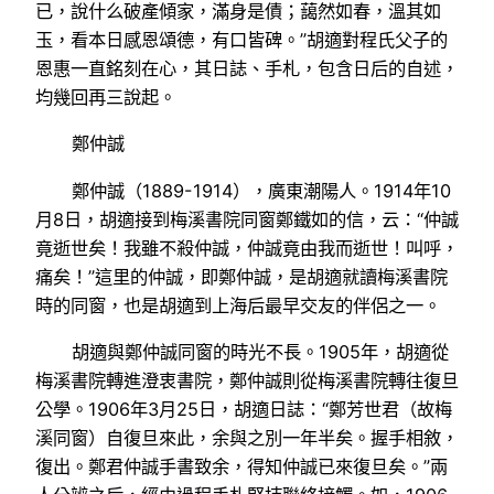
已，說什么破產傾家，滿身是債；藹然如春，溫其如
玉，看本日感恩頌德，有口皆碑。”胡適對程氏父子的
恩惠一直銘刻在心，其日誌、手札，包含日后的自述，
均幾回再三說起。
鄭仲誠
鄭仲誠（1889-1914），廣東潮陽人。1914年10
月8日，胡適接到梅溪書院同窗鄭鐵如的信，云：“仲誠
竟逝世矣！我雖不殺仲誠，仲誠竟由我而逝世！叫呼，
痛矣！”這里的仲誠，即鄭仲誠，是胡適就讀梅溪書院
時的同窗，也是胡適到上海后最早交友的伴侶之一。
胡適與鄭仲誠同窗的時光不長。1905年，胡適從
梅溪書院轉進澄衷書院，鄭仲誠則從梅溪書院轉往復旦
公學。1906年3月25日，胡適日誌：“鄭芳世君（故梅
溪同窗）自復旦來此，余與之別一年半矣。握手相敘，
復出。鄭君仲誠手書致余，得知仲誠已來復旦矣。”兩