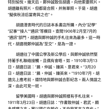
特別愉悅。幾天后，鄭仲誠致信胡適，向他索要照片。
胡適雖有照片，但都是合照，并無單照。于是，胡適
“擬俟秋涼后當寄與之也”。
胡適澄衷時代的日誌本系書店所購，內分“記學”
“記事”“接人”“通訊”等欄目。查閱1906年2月至7月的
“通訊”部門，胡適與鄭仲誠的手札往來為最多。這一時
代，胡適視鄭仲誠為“至交”，是為一證。
胡適往了中國公學及新公學后，與鄭仲誠依然堅
持著手札聯絡接觸，且偶有會晤。如，1910年3月13
日，胡適日誌：“晨，仲誠、鐘英、意君來。”3月20
日，胡適日誌：“晨，仲誠、鐘英來。”1910年7月，胡
適北上應考前，還特地與鄭仲誠合影紀念。兩人情誼之
深，由此可見一斑。
留學美國時，胡適與鄭仲誠照樣有手札往來。
1911年3月23日，胡適日誌：“作書致仲誠、君武，頗
多感喟之言，實以國亡在朝夕，不自發其言之哀也。”