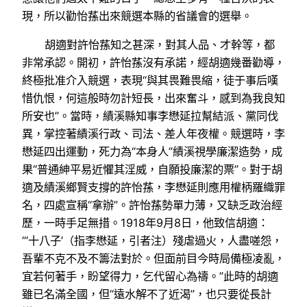
現，所以勸怡蓀出來競選本縣的省議會的選舉。
胡適對許怡蓀知之甚深，對其人品、才幹等，都
非常承認。開初，許怡蓀沒有承諾，經胡適幾番勸導，
終極批准介入競選，表現“與其畏難畏縮，徒于事后嘆
惜仇恨，何這般時勿計短長，出來奮斗，感到為我良知
所安也”。當時，績溪縣知事李懋延拉幫結派、黨同伐
異，掌控著績溪行政、司法、差人年夜權。競選時，李
懋延四出運動，死力為“本身人”績溪視學廉潔造勢，成
果“普通紳平易近懼其淫威，自願投廉潔的票”。對于胡
適及績溪鄉賢支撐的許怡蓀，李懋延則應用權柄羅織罪
名，四處宣稱“拿辦”。許怡蓀勢單力薄，又缺乏政治經
歷，一時手足無措。1918年9月8日，他致信胡適：
“‘十八子’（指李懋延，引者注）殘虐過火，人盡嗟怨，
吾輩不克不及不籌法對於。但面前目今時局備極凌亂，
宜若何著手，盼望得力，乞代留心為禱。”此時的胡適
雖已名滿全國，但“遠水解不了近渴”，也只要從長計