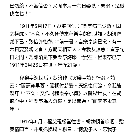
已勿藥，不識信否？又聞本月十六日娶親，果爾，是賊
伐之也！”
1911年5月17日，胡適回信：“樂亭病已少愈，聞
之極慰。”不意，不久便傳來程樂亭的逝世訊。胡適傷
感不已，致信許怡蓀：“前一書，言樂亭病已愈，有十
六日要娶親之言，方期天相惡人，令我友無恙，豈意旬
日之間，乃即讀足下哭樂亭詩耶！”實在，程樂亭已于
1911年3月26日在世，年僅21歲。
程樂亭逝世后，胡適作《哭樂亭詩》悼念，詩
云：“蘭蕙竟早萎，孤桐付薪爨。天道復何論，令我訾
裂盱！”不久，又作《程樂亭小傳》以酬逝世友。在胡
適心中，程樂亭為人沉毅，足以無為，“而天不永其
年”。
1917年6月，程父程松堂往世。胡適頓首嗚咽，贈
奠儀四百，并敬送挽聯。聯曰：“博愛于人，忘我于