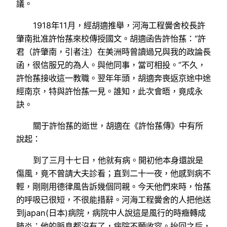
議。
1918年11月，經胡適推舉，河海工程黌舍校長許
肇南批准許怡蓀來校傳授國文。胡適函告許怡蓀：“許
君（許肇南，引者注）在美洲時曾讀過兄與我的政論長
函，很信服兄的為人。與他同事，當可相投。”不久，
許怡蓀接收這一教職。翌年年頭，胡適奔喪返京途中途
經南京，特與許怡蓀一見。誰知，此次會晤，竟成永
訣。
關于許怡蓀的逝世，胡適在《許怡蓀傳》中有所
說起：
到了三月十七日，他就有病。開初他本身還說是
傷風，竟不曾請大夫診看；直到二十一夜，他感到病不
輕，剛剛用德律風告訴幾個同親。今天他們來時，怡蓀
的呼吸已很短，不很能措辭。河海工程黌舍的人把他送
到japan(日本)病院，病院中人說這是風行的時癥轉成
肺炎；他的脈息都沒有了，病院不願收容。抬回之后，