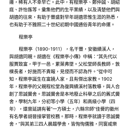
邊，稀有人不幸早亡。此中，有程樂亭、鄭仲誠、胡紹
庭、許怡蓀等。彙集他們的生平業績，以及清楚他們與
胡適的往來，有助于豐盛對早年胡適思惟生涯的熟悉，
也有助于不雅照二十世紀初期中國通俗青年的命運。
程樂亭
程樂亭（1890-1911），名干豐，安徽績溪人，
與胡適同親。胡適在《程樂亭小傳》中稱：“其先代以
服賈致富，甲于一邑，累葉弗墜。父松堂師長教師，敦
樸長者，好施而不責報，見侵而不認為忤。”從中可
知，程樂亭誕生在富饒人家，且有傑出家教。1902
年，程樂亭的父親程松堂為復興績溪村落教導，與人合
創了思誠黌舍。思誠黌舍是本地廢止科舉之后的舊式黌
舍，學制九年，分初等小學（五年）和高級小學（四
年），還曾延請有著“一方碩士，六縣宗師”佳譽的徽州
有名學者胡晉接掌管校務。那時，程樂亭就讀于思誠黌
舍，“與其弟三四人晨趨學舍，皆恂恂儒雅，同窗咸樂