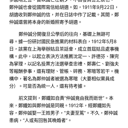
鄭仲誠也會從國際寫信給胡適。如，1911年9月22日，
胡適收到鄭仲誠的信，并在日誌中作了記載。其間，鄭
仲誠還曾將本身的新婚照寄予胡適。
鄭仲誠分開復旦公學后的往向，基礎上無跡可
尋。據一份研討國民急進黨的材料表白，1912年5月8
日，該黨在上海舉辦姑且茶話會，成立首屆姑且處事機
構。此中，以起立表決方法推薦沈定一、許德芬、陳完
為掌理，以記名投票方法選舉查忠禮、鄭壽仁、劉強夫
等報酬參事，還有理財、管帳、碎務、寒暄等若干。機
構中，著名為鄭仲誠者被選為寒暄（大要相似黨員成
分）。可是否為統一人，還有待考據。
前文提到，鄭鐵如自責“仲誠竟由我而逝世”。本
來，鄭鐵如與鄭仲誠是同親。1912年，經鄭鐵如先
容，鄭仲誠娶一王姓男子，“夫妻至篤”。不久，鄭仲誠
患病，“人或有回咎其晚婚者”。