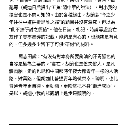
也”。而從社會層面論，貧窮、疾病、愚蠢、貪污、搗
亂等（胡適日后提出“五鬼”鬧中華的說法），對小我的
損害也是不問可知的。由於各種緣由，胡適對“今之少
年往往中道摧折是誰之罪”的題目并沒有深究，但以為
“此不無研討之價值”。他在日誌、札記、時論等處為亡
友作了零零星碎的記載，能夠是有心的，也能夠是有意
的，但多幾多少留下了可供“研討”的材料。
羅志田說：“有沒有對本身所要飾演的汗青腳色的
自發是極為主要的。”實在，胡適也是傖夫俗人，是凡
體肉胎，走的也是和中國那時年夜大都青年一樣的人活
路、肄業路，但胡適比普通青年略微榮幸、聰明，也比
普通青年更自律、更勤懇，更盼望把本身“鍛造成器”。
是以，胡適小我的悲觀朝上進步是顯明的，