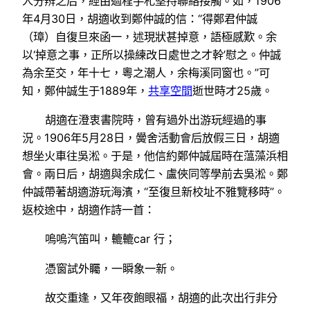
人分辨之后，經由過程手札堅持聯絡接觸。如，1906
年4月30日，胡適收到鄭仲誠的信：“得鄭君仲誠
（璋）自復旦來函一，述現狀甚掉意，語極感歎。余
以‘掉意之事，正所以操練改日處世之才幹’慰之。仲誠
為余至交，年十七，粵之潮人，余梅溪同窗也。”可
知，鄭仲誠生于1889年，
共享空間
逝世時才25歲。
胡適在澄衷書院時，曾有過外出游玩經過的事
況。1906年5月28日，黌舍活動會后放假三日，胡適
想坐火車往吳淞。于是，他信約鄭仲誠屆時在蕰藻浜相
會。兩日后，胡適與余成仁、盧俠同等學前去吳淞。鄭
仲誠帶著胡適游玩海濱，“至復旦新校址不雅覽移時”。
返校途中，胡適作詩一首：
嗚嗚汽笛叫，轆轆car 行；
憑窗試外矚，一瞬象一新。
故交重逢，又年夜飽眼福，胡適的此次出行非分