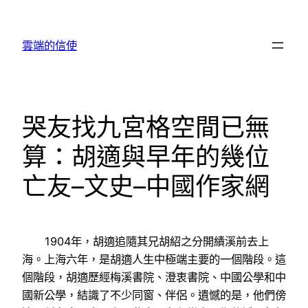
跳
至
雲端的信使
主
要
內
容
哭友找九宮格空間已無
算：胡適與早年的幾位
亡友–文史–中國作家網
1904年，胡適追隨其兄胡紹之分開績溪前去上
海。上海六年，是胡適人生中極端主要的一個階段。這
個階段，胡適歷經梅溪書院、澄衷書院、中國公學和中
國新公學，結識了不少同窗、伴侶。遺憾的是，他們傍