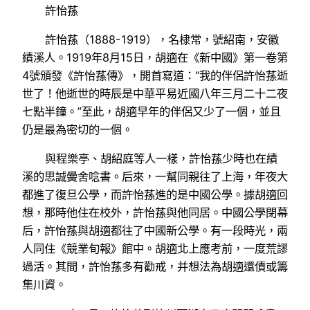
許怡蓀
許怡蓀（1888-1919），名棣常，號紹南，安徽
績溪人。1919年8月15日，胡適在《新中國》第一卷第
4號頒發《許怡蓀傳》，開首寫道：“我的伴侶許怡蓀逝
世了！他逝世的時辰是中華平易近國八年三月二十二夜
七點半鐘。”至此，胡適早年的伴侶又少了一個，並且
仍是最為密切的一個。
與程樂亭、胡紹庭等人一樣，許怡蓀少時也在績
溪的思誠黌舍唸書。后來，一幫同親往了上海，年夜大
都進了復旦公學，而許怡蓀進的是中國公學。據胡適回
想，那時他住在校外，許怡蓀與他同居。中國公學閉幕
后，許怡蓀與胡適都往了中國新公學。有一段時光，兩
人同住《競業旬報》館中。胡適北上應考前，一度荒謬
過活。其間，許怡蓀多有勸戒，并想法為胡適還債或籌
集川資。