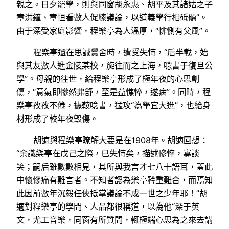
親之。日夕罷學，則與同窗胡永惠、胡平及其諸姑之子
章洪鐘、章恒看數人促膝議論，以道義學行相砥礪”。
由于深受家庭影響，程樂亭為人溫厚，“悱惻有父風”。
程樂亭還在思誠黌舍時，遭受失恃，“后半載，始
與其友數人進金陵某校，旋往而之上海，唸書于復旦公
學”。母親的往世，給程樂亭形成了極年夜的心思創
傷，“意氣即慘然弗舒，至是益憔悴，遂病”。同時，程
樂亭孜孜不倦，據鞍唸書，猛攻“為學宜大進”，也給身
材形成了較年夜毀傷。
胡適與程樂亭瞭解大要是在1908年。胡適回想：
“余識樂亭在戊己之際，已失恃矣，描述慘悴，寡談
笑；嗣后雖數數相見，其所與我言才七八十語耳，蓋此
中懷慘痛有難言者。不知者認為樂亭矜重難合，而焉知
此因前數年沉毅任俠抵掌議論不成一世之少年耶！”胡
適對程樂亭的學問、人品都很稱道，以為他“深于英
文，尤工音樂，同窗有所質問，輒極端心思為之來去講