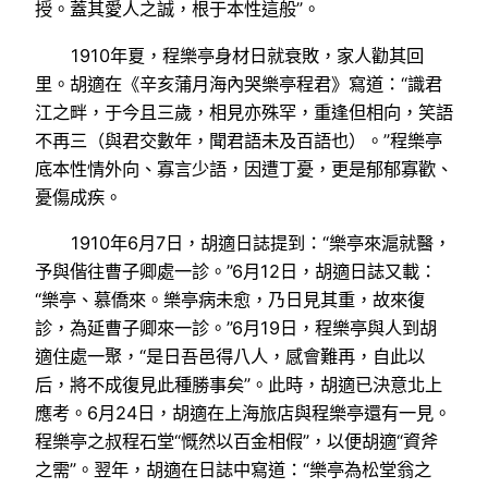
授。蓋其愛人之誠，根于本性這般”。
1910年夏，程樂亭身材日就衰敗，家人勸其回
里。胡適在《辛亥蒲月海內哭樂亭程君》寫道：“識君
江之畔，于今且三歲，相見亦殊罕，重逢但相向，笑語
不再三（與君交數年，聞君語未及百語也）。”程樂亭
底本性情外向、寡言少語，因遭丁憂，更是郁郁寡歡、
憂傷成疾。
1910年6月7日，胡適日誌提到：“樂亭來滬就醫，
予與偕往曹子卿處一診。”6月12日，胡適日誌又載：
“樂亭、慕僑來。樂亭病未愈，乃日見其重，故來復
診，為延曹子卿來一診。”6月19日，程樂亭與人到胡
適住處一聚，“是日吾邑得八人，感會難再，自此以
后，將不成復見此種勝事矣”。此時，胡適已決意北上
應考。6月24日，胡適在上海旅店與程樂亭還有一見。
程樂亭之叔程石堂“慨然以百金相假”，以便胡適“資斧
之需”。翌年，胡適在日誌中寫道：“樂亭為松堂翁之