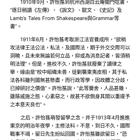
1910年9月，許怡蓀到杭州西湖白云庵關門唸書，
“逐日稍讀《左傳》、《說文》、歐文、《史記》及
Lamb’s Tales From Shakespeare與Grammar等
書”。
1911年6月，許怡蓀考取浙江法官養成所，“欲稍
攻法律王法公法，私法，及國際法，期于外交交際可以
洞曉，且未來無論若何立品，抑或為消息記者，皆須稍
明法理”。但是，進校不久，許怡蓀就廢棄了讀律之
舉，緣由是“校中組織未善，徒剿襲東夷皮相，其于私
法各科雖列國無甚懸盡，而行政等學，因政體之分歧，
已掉研討之價值”。許怡蓀說，“此等黌舍，人品甚雜，
籧篨戚施之態，心素惡之，故甚不欲側身其間以重違予
之本意天良也”。
之后，許怡蓀萌發留學之念，并于1913年4月進進
東京的明治年夜學，主修法科。不意，到日不久，國際
戰事不竭，留日先生紛紜回國。許怡蓀雖欲留日，“恐