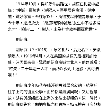
1914年10月，得知鄭仲誠離世，胡適在札記中記
錄：“仲誠，鄭璋也，潮陽人。吾甲辰進梅溪，與仲
誠、鐵好像室。吾往家以后，所得友以仲誠為最早，于
今十年，遂成永決！”胡適稱鄭仲誠是“友生中不成多得
之才”，惋惜“二十年樹人，未為社會效率而驟逝世”。
胡紹庭
胡紹庭（？-1916），原名祖烈，后更名平，安徽
績溪人。1916年4月，人在美國的胡適先后接到許怡
蓀、汪孟鄒來書，驚悉胡紹庭病逝世北京。胡適感嘆：
“嗟夫，二十年造一人才，而乃以委泥土這般，真可浩
嘆！”
胡紹庭少年時代在績溪的思誠黌舍就讀，結業后
往了上海的復旦公學。由於都是績溪同親，又沾親帶
故，胡適與胡紹庭在上海的來往比擬頻仍。這一時代，
胡紹庭還先容了胡適與梅光迪瞭解。梅光迪在《序與胡