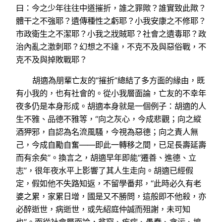
曰：今之少年往往中道摧折，誰之罪歟？誰實致此歟？
體干之不強耶？遺傳種性之虧耶？小我安康之不修耶？
市政衛生之不潔耶？小我之戕賊耶？社會之遺毒耶？政
治內亂之激刺耶？幻想之不達，不克不及與惡俗戰，不
克不及與掉敗戰耶？
胡適為朋輩亡友的“摧折”總結了多方面的緣由，既
有小我的，也有社會的。從小我層面論，亡友的不幸年
夜多仍是本身形成。胡適本身就是一個例子：胡適的人
生不雅、品德不雅等，“向之灰心，今成悲觀；向之縱
酒狎邪，自認為名流風騷，今視為惡德；向之責人無
己，今成自勵自奮——即此一轉移之間，已足長壽延壽
而有余矣”。換言之，胡適早年即能“遷善、進德、立
志”，很年夜水平上影響了其人生走向。胡適已經假
定，假如他不失路知返，不留學番邦，“此時必久有老
婆之累，家累日增，國是又不勝問，這般即不他殺，亦
必醉逝世，病逝世，或先紹庭仲誠而殂謝，未可知