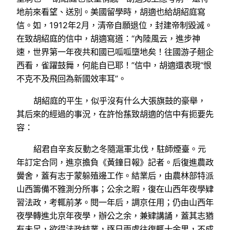
地前來看望、送別。美國留學時，胡適也給胡紹庭寫
信。如，1912年2月，清帝自願退位，封建帝制毀滅。
在致胡紹庭的信中，胡適寫道：“內陸風云，進步神
速，世界第一年夜共和國已呱呱墮地矣！往國游子翹企
西看，雀躍鼓舞，何能自已耶！”信中，胡適還表現“恨
不克不及飛回為新國效率耳”。
胡紹庭的平生，似乎沒有什么大張旗鼓的豪舉，
其后來的經過的事況，在許怡蓀致胡適的信中有扼要先
容：
紹君自辛亥反動之冬隨滬軍北伐，駐師煙臺。元
年訂定合同，進京擔負《黃鐘日報》記者。后復進農政
黌舍，蓋有志于蒙躲殖邊工作。結業后，由農林部特派
山西籌備不雅測分所事；公余之暇，復在山西年夜學肄
習法政，考輒前茅。閱一年后，調京任用；仍由山西年
夜學轉進北京年夜學，辦公之余，兼肄講誦，蓋其志猶
有未足，欲得法政結業，逐日兩處往復輒十余里，不成