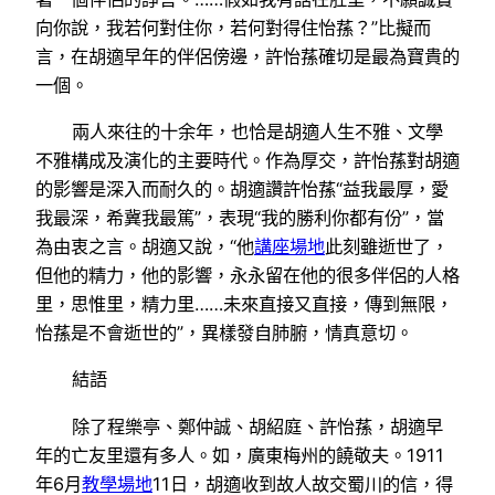
向你說，我若何對住你，若何對得住怡蓀？”比擬而
言，在胡適早年的伴侶傍邊，許怡蓀確切是最為寶貴的
一個。
兩人來往的十余年，也恰是胡適人生不雅、文學
不雅構成及演化的主要時代。作為厚交，許怡蓀對胡適
的影響是深入而耐久的。胡適讚許怡蓀“益我最厚，愛
我最深，希冀我最篤”，表現“我的勝利你都有份”，當
為由衷之言。胡適又說，“他
講座場地
此刻雖逝世了，
但他的精力，他的影響，永永留在他的很多伴侶的人格
里，思惟里，精力里……未來直接又直接，傳到無限，
怡蓀是不會逝世的”，異樣發自肺腑，情真意切。
結語
除了程樂亭、鄭仲誠、胡紹庭、許怡蓀，胡適早
年的亡友里還有多人。如，廣東梅州的饒敬夫。1911
年6月
教學場地
11日，胡適收到故人故交蜀川的信，得