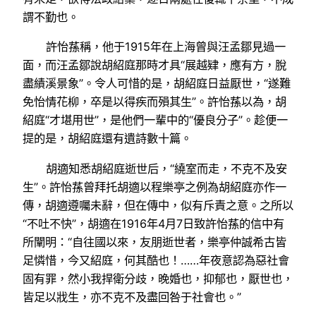
謂不勤也。
許怡蓀稱，他于1915年在上海曾與汪孟鄒見過一
面，而汪孟鄒說胡紹庭那時才具“展越肄，應有方，脫
盡績溪景象”。令人可惜的是，胡紹庭日益厭世，“遂難
免怡情花柳，卒是以得疾而殞其生”。許怡蓀以為，胡
紹庭“才堪用世”，是他們一輩中的“優良分子”。趁便一
提的是，胡紹庭還有遺詩數十篇。
胡適知悉胡紹庭逝世后，“繞室而走，不克不及安
生”。許怡蓀曾拜托胡適以程樂亭之例為胡紹庭亦作一
傳，胡適遵囑未辭，但在傳中，似有斥責之意。之所以
“不吐不快”，胡適在1916年4月7日致許怡蓀的信中有
所闡明：“自往國以來，友朋逝世者，樂亭仲誠希古皆
足憐惜，今又紹庭，何其酷也！……年夜意認為惡社會
固有罪，然小我捍衛分歧，晚婚也，抑郁也，厭世也，
皆足以戕生，亦不克不及盡回咎于社會也。”