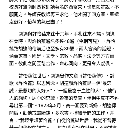
校長許肇南師長教師請著名的西醫來，也是如許說，不
願開方。許師長教師再三求他，他才開了四方藥，藥還
沒煎好，怡蓀的氣已盡了！
胡適與許怡蓀來往十余年，手札往來不竭。胡適
在美時，與許怡蓀通訊多達48通（今朝可見），許怡
蓀致胡適的信前后也至多有39通。兩人會商的話題，
涵蓋家事、國是、文學、宗教、品德、法令等方方面
面。彼此之間互幫合作、齊心同向，更是令人感佩。
許怡蓀往世后，胡適曾作文章《許怡蓀傳》、詩
歌《許怡蓀》以志留念。胡適讚許怡蓀是一個“最忠
誠，最懇切的大好人”，“一個最富于血性的人”，“他待
人的懇切，居心的忠誠，幹事的當真，伴侶中真不不難
尋出第二個”。1923年5月，高一涵娶到新婦，胡適傳
聞后，勸他戒盡賭錢，多唸書，持續學問的工作，并
言：“我經常想著怡蓀。自從怡蓀逝世后，我從不曾得
著一個伴侶的諍言。……假如我有話在肚里，不願誠實