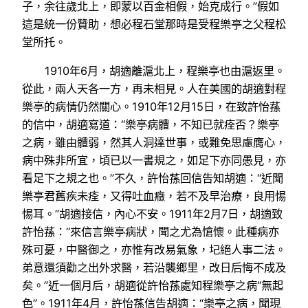
子，余往歲北上，即蒙以百金相假，始克成行。”假如
這是統一份贊助，想必程石堂那時是受程樂亭之父程松
堂所托。
1910年6月，胡適離滬北上，程樂亭也由滬返里。
從此，兩人天各一方，再未相見。人在美國的胡適對程
樂亭的病情仍然關心。1910年12月15日，在致許怡蓀
的信中，胡適寫道：“樂亭病體，不知已就痊否？樂亭
之病，雖由體弱，然其人洞達世事，或難免思慮膺心，
病中殊非所宜，頃已以一書規之，如足下亦同愚見，亦
看足下之規之也。”不久，許怡蓀回信告知胡適：“近聞
樂亭君舊疾未痊，又得吐血癥，若不及早治療，良用惕
惕耳。”胡適接信，內心不安。1911年2月7日，胡適致
許怡蓀：“來信言樂亭病狀，聞之尤為愴懷。此種病亦
殊可憂，中醫御之，亦惟有改易氣象，圮絕人事二法。
弟意還須勸之出外求醫，若沿襲鄉里，改日后悔不成及
矣。”近一個月后，胡適從許怡蓀處知程樂亭之病“無起
色”。1911年4月，許怡蓀信告胡適：“樂亭之病，聞現