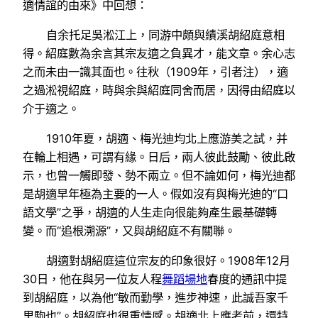
適情誼的由來》中回想：
自余托足吳淞江上，同游中頗與績溪胡紹庭意相
得。紹庭數為余言其宗友適之負異才，能文章。余心志
之而未由一識其面也。往秋（1909年，引者注），適
之過淞視紹庭，時與余與紹庭同舍而居，因得由紹庭以
介于適之。
1910年夏，胡適、梅光迪均北上應游美之試，并
在輪上相遇，可謂有緣。日后，兩人彼此鼓勵、彼此啟
示，也曾一觸即發、勢不兩立。但不論如何，梅光迪都
是胡適早年極為主要的一人。假如沒有與梅光迪的“口
語文學”之爭，胡適的人生走向很能夠產生最基礎轉
變。而“追根溯源”，又與胡紹庭不有關聯。
胡適對胡紹庭這位宗友的印象很好。1908年12月
30日，他在與另一位友人程
舞蹈場地
春度的通訊中提
到胡紹庭，以為他“敏而勤學，進步神速，此誠吾家千
里駒也”。胡紹庭也很重情感。胡適北上應考前，還特