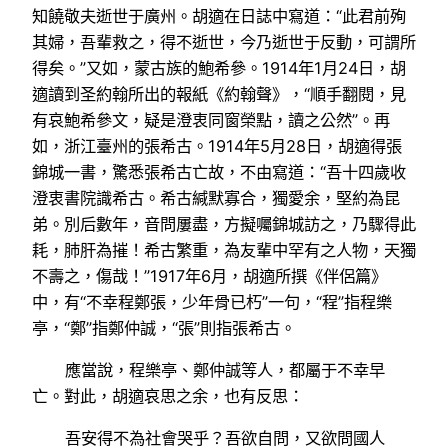
知饒敬夫逝世于廣州。胡適在日誌中寫道：“此君前殉
其婦，吾輩救之，得不逝世，今乃逝世于反動，可謂所
得矣。”又如，蒙古族的鮑希參。1914年1月24日，胡
適讀到圣約翰所出的報紙《約翰聲》，“順手翻閱，見
有哀鮑希參文，疑是澄衷同窗榮點，讀之公然”。再
如，浙江臺州的張希古。1914年5月28日，胡適得張
錦城一書，驚悉張希古亡故，不由寫道：“吾十四歲收
澄衷書院識希古。希古緘默寡合，獨愛余，堅約為昆
弟。別后數年，音問屢盡，方擬囑錦城訪之，乃驟得此
耗，肺肝為摧！希古繁重，為友輩中罕有之人物，天獨
不壽之，傷哉！”1917年6月，胡適所撰《伴侶篇》
中，有“不幸程鄭張，少年骨已朽”一句，“程”指程樂
亭，“鄭”指鄭仲誠，“張”則指張希古。
應當說，程樂亭、鄭仲誠等人，都屬于不幸早
亡。對此，胡適哀思之余，也有反思：
吾安得不為社會哭乎？吾欲自問，又欲問國人