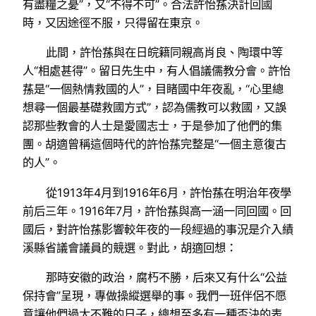
有盡糧之憂”，又“不得不可”。合法許怡蓀決計回國
時，又因途徑不服，只得留在東京。
此間，許怡蓀與在日皖籍同親高肖良、陶環中等
人“相處甚得”。留日先生中，有人倡議儒教分會。許怡
蓀是“一個熱情救國的人”，目睹國中年夜亂，“心里總
想尋一個最基礎救國方式”，認為儒教可以救國，又誤
認那些教會的人士是愛國志士，于是參加了他們的集
團。胡適曾稱這個時代的許怡蓀完整是“一個主意復古
的人”。
從1913年4月到1916年6月，許怡蓀在明治年夜學
前后三年。1916年7月，許怡蓀與高一涵一同回國。回
國后，對許怡蓀影響較年夜的一段經過的事況是介入績
溪縣省議會議員的競選。對此，胡適回想：
那時安徽的政治，腐朽不勝，后來又有什么“公益
保持會”呈現，專做操縱選舉的事。我們一班伴侶不愿
意讓他們過太不難的日子，總想至多有一種否決的表