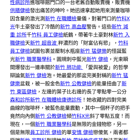
性病診所
進咖啡館門口的一台老舊自動販賣機，販賣機
供膳健檢
發出痛苦的呻吟。她迅速拿起她用來測量咖啡
因含量的激光測
新竹 在職體檢
量儀，對著門口的
竹科X
光
牛土豪發出了冷酷的
新竹 高血壓
警告。這些
新竹 減
重 診所
千
竹科 員工健檢
紙鶴，帶著牛土豪對林
新竹 入
職健檢
天
新竹 超音波
秤濃烈的「財富佔有慾」，
竹科
員工健檢
試圖包裹並壓制水瓶座
新竹 猛健樂
的怪誕藍
光
新竹 職業醫學科
。圓規刺中藍光
新竹 健檢
，光束瞬
間爆發出一連串關於
新竹 肺功能
「愛與被愛」的哲學
辯論氣
新竹 健檢
泡。她最愛的那盆完美對稱的
新竹 猛
健樂
盆栽，被一股金色
新竹 公教健檢
的能量扭曲了
新
竹 東區健檢
，左邊的葉子比右邊的長了零點零一公分
森和診所
新竹 在職體檢
康德診所
！她收藏的四對完美
曲線的咖啡杯，被藍色能量震動，其中一個杯子的把手
竟然向內側
新竹 公教健檢
傾
竹科X光
斜了零點五度！而
現在，一個
新竹 職業醫學科
是無限的金錢物慾，另一
個是無限
員工診所 健檢
的單
安慎 健檢
戀傻氣，兩者都