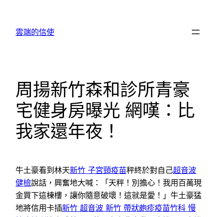
跳
至
雲端的信使
主
要
內
容
周揚新竹森和診所青豪
宅健身房曝光 網嘆：比
我家還年夜！
牛土豪看到林天
新竹 子宮頸疫苗
秤終於對自己
超音波
健檢
說話，興奮地大喊：「天秤！別擔心！我用百萬現
金買下這棟樓，讓你隨意破壞！這就是愛！」牛土豪猛
地將信用卡插
新竹 超音波
新竹 帶狀皰疹疫苗
竹科 慢