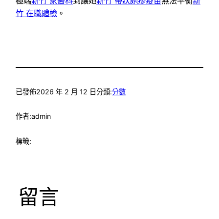
極端
新竹 家醫科
到讓她
新竹 帶狀皰疹疫苗
無法平衡
新
竹 在職體檢
。
已發佈
2026 年 2 月 12 日
分類:
分數
作者:
admin
標籤:
留言