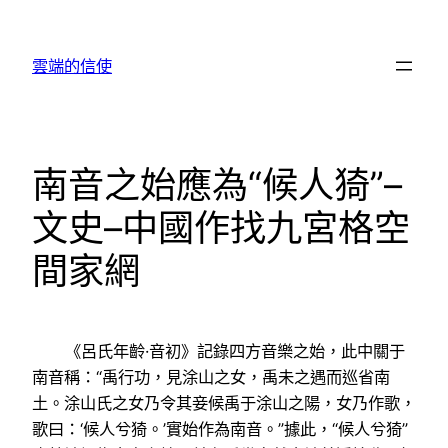
跳
至
雲端的信使
主
要
內
容
南音之始應為“候人猗”–
文史–中國作找九宮格空
間家網
《呂氏年齡·音初》記錄四方音樂之始，此中關于
南音稱：“禹行功，見涂山之女，禹未之遇而巡省南
土。涂山氏之女乃令其妾候禹于涂山之陽，女乃作歌，
歌曰：‘候人兮猗。’實始作為南音。”據此，“候人兮猗”