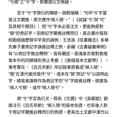
“兮猗”之“兮”字，即應是衍文無疑。
至于“兮”字致衍的陳跡，胡敕瑞稱：“句中‘兮’字當
是注文闌進，原文應作‘候人猗’。”（《試論“兮”與“可”
及其相干題目》）但“兮”字未必是注文，更能夠是對
“猗”的旁記字。因旁記字闌進註釋而衍，是古書抄寫與
校勘經過歷程中罕見的誤例，王念孫《唸書雜志》多舉
先秦子書旁記字誤進註釋之例，俞樾《古書疑義舉例》
有“以旁記字進註釋例”，皆有闡述，張涌泉亦曾對敦煌
寫本中的同類情形停止考據（《敦煌寫本文獻學》）。
夷考實在，《呂氏年齡》所記錄者原看成“候人猗”，
“猗”在漢代被改寫作“兮”，或本在“猗”旁記“兮”以說明此
字，繕寫者誤將作為旁記字的“兮”字錄進註釋，遂變為
“候人兮猗”，或作“候人猗兮”。
將“兮”字定為衍文，既有《文選》中《吳都賦》劉
逵注引《呂氏年齡》“候人猗”的版本佐證，也有後人對
于旁記字闌進註釋而衍的例證，更有出土文獻中漢代以