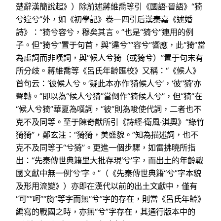
楚辭漢簡說起》）除前述蔣維喬等引《國語·晉語》“猗
兮違兮”外，如《初學記》卷一四引后漢秦嘉《述婚
詩》：“猗兮容兮，穆矣其言。”也是“猗兮”連用的例
子。但“猗兮”置于句首，與“違兮”“容兮”響應，此“猗”當
為虛詞而非嘆詞，與“候人兮猗（或猗兮）”置于句末有
所分歧。蔣維喬等《呂氏年齡匯校》又稱：“《候人》
首句云：‘彼候人兮。’疑此本亦作‘猗候人兮’，‘彼’‘猗’亦
聲轉。”即以為“候人兮猗”當倒作“猗候人兮”，但“猗”在
“候人兮猗”華夏為嘆詞，“彼”則為唆使代詞，二者也不
克不及同等。至于陳奇猷所引《詩經·衛風·淇奧》“綠竹
猗猗”，鄭玄注：“猗猗，美盛貌。”知為描述詞，也不
克不及同等于“兮猗”。更進一個步驟，如雷拂曉所指
出：“先秦傳世典籍里大批存現‘兮’字，而出土的年齡戰
國文獻中無一例‘兮’字。”（《先秦傳世典籍“兮”字本貌
及形用流變》）亦即在漢代以前的出土文獻中，僅有
“可”“呵”“旖”等字而無“兮”字的存在，則當《呂氏年齡》
編寫的戰國之時，亦無“兮”字存在，其通行版本中的