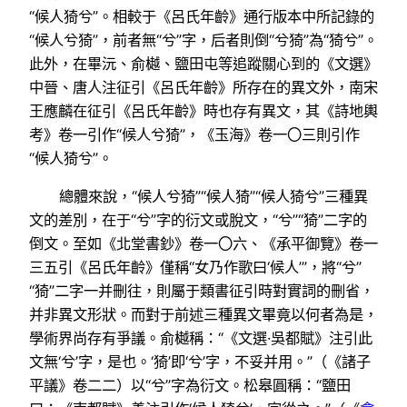
“候人猗兮”。相較于《呂氏年齡》通行版本中所記錄的
“候人兮猗”，前者無“兮”字，后者則倒“兮猗”為“猗兮”。
此外，在畢沅、俞樾、鹽田屯等追蹤關心到的《文選》
中晉、唐人注征引《呂氏年齡》所存在的異文外，南宋
王應麟在征引《呂氏年齡》時也存有異文，其《詩地輿
考》卷一引作“候人兮猗”，《玉海》卷一〇三則引作
“候人猗兮”。
總體來說，“候人兮猗”“候人猗”“候人猗兮”三種異
文的差別，在于“兮”字的衍文或脫文，“兮”“猗”二字的
倒文。至如《北堂書鈔》卷一〇六、《承平御覽》卷一
三五引《呂氏年齡》僅稱“女乃作歌曰‘候人’”，將“兮”
“猗”二字一并刪往，則屬于類書征引時對實詞的刪省，
并非異文形狀。而對于前述三種異文畢竟以何者為是，
學術界尚存有爭議。俞樾稱：“《文選·吳都賦》注引此
文無‘兮’字，是也。‘猗’即‘兮’字，不妥并用。”（《諸子
平議》卷二二）以“兮”字為衍文。松皋圓稱：“鹽田