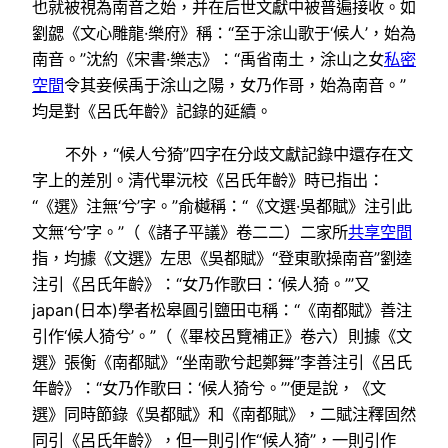
也就被視為南音之始，并在后世文獻中被普遍接收。如
劉勰《文心雕龍·樂府》稱：“至于涂山歌于‘候人’，始為
南音。”沈約《宋書·樂志》：“禹省南土，涂山之女
私密
空間
令其妾候禹于涂山之陽，女乃作哥，始為南音。”
均是對《呂氏年齡》記錄的延續。
不外，“候人兮猗”四字在分歧文獻記錄中還存在文
字上的差別。清代畢沅校《呂氏年齡》時已指出：
“《選》注無‘兮’字。”俞樾稱：“《文選·吳都賦》注引此
文無‘兮’字。”（《諸子平議》卷二二）二家所
共享空間
指，均據《文選》左思《吳都賦》“登東歌操南音”劉逵
注引《呂氏年齡》：“女乃作歌曰：‘候人猗。’”又
japan(日本)學者松皋圓引鹽田屯稱：“《南都賦》善注
引作‘候人猗兮’。”（《畢校呂覽補正》卷六）則據《文
選》張衡《南都賦》“坐南歌兮起鄭舞”李善注引《呂氏
年齡》：“女乃作歌曰：‘候人猗兮。’”便是說，《文
選》同時節錄《吳都賦》和《南都賦》，二賦注釋固然
同引《呂氏年齡》，但一則引作“候人猗”，一則引作