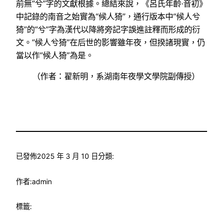
前無“兮”字的文獻根據。總結來說，《呂氏年齡·音初》
中記錄的南音之始實為“候人猗”，通行版本中“候人兮
猗”的“兮”字為漢代以降將旁記字誤進註釋而形成的衍
文。“候人兮猗”在后世的影響雖年夜，但揆諸現實，仍
當以作“候人猗”為是。
（作者：翟新明，系湖南年夜學文學院副傳授）
已發佈
2025 年 3 月 10 日
分類:
作者:
admin
標籤: