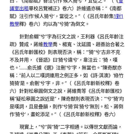
曰：《南都賦》善注引作‘候人猗兮’，宜從之。”（《
會
議室出租
畢校呂覽補正》卷六）許維遹亦稱：“《南都
賦》注引作‘候人猗兮’，當從之。”（《呂氏年齡集
1對1
教學
釋》卷六）均以為“兮猗”為倒文。
針對俞樾“兮”字為衍文之說，王利器《呂氏年齡注
疏》贊成，蔣維
教學
喬、楊寬、沈延國、趙善詒合著之
《呂氏年齡匯校》則表現否決，稱：“‘猗’‘兮’古非不克
不及并用，《晉語》曰‘猗兮違兮’，韋注云：‘猗，嘆
也。’……俞氏據《選》注刪‘兮’字，無當也。”陳奇猷亦
稱：“前人以二嘆詞連用之例正多，如《詩·淇澳》‘綠竹
猗猗’是。俞刪‘兮’字，非。”（《呂氏年齡新校釋》卷
六）針對松皋圓倒文之說，蔣維喬等《呂氏年齡匯校》
稱“疑松皋圓之說近是”，陳奇猷則表現否決：“‘兮’‘猗’均
是嘆詞，且是疊韻，則作‘兮猗’與‘猗兮’無別。松、蔣倒
作‘猗兮’，畫蛇添足。”（《呂氏年齡新校釋》卷六）
現實上，“兮”與“猗”二字相通。以傳世文獻而論，