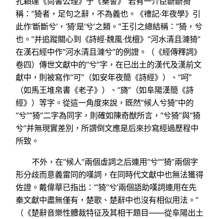
孔穎達《尚書公理》于《秦誓》“若有一介臣斷斷猗”
稱：“猗者，足句之辭，不為義也。《禮記·年夜學》引
此作‘斷斷兮’，‘猗’是‘兮’之類。”王引之總結稱：“猗，兮
也。”并追蹤關心到《詩經·魏風·伐檀》“河水清且漣猗”
在漢石經中作“河水清且漣兮”的例證。（《經傳釋詞》
卷四）傳世文獻中的“兮”字，在已出土的漢代及漢前文
獻中，則被寫作“可”（如安年夜簡《詩經》）、“呵”
（如馬王堆帛書《老子》）、“旖”（如阜陽漢簡《詩
經》）等字。從這一角度來說，既然“候人兮猗”中的
“兮”“猗”二字為同字，則確如陳奇猷所言，“兮猗”與“猗
兮”并無現實差別，所謂倒文應是后來抄寫經過歷程中
所致。
不外，在“候人”兩個虛詞之后連用“兮”“猗”兩個字
形分歧而意義雷同的嘆詞，在同時代文獻中也無法獲得
佐證。戴偉華已指出：“‘猗’‘兮’兩個語助嘆詞連用在先
秦文獻中盡無僅有，楚歌、楚辭中也沒有相似用法。”
（《楚辭音樂性體裁特征及其相干題目——從阜陽出土