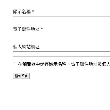
顯示名稱
*
電子郵件地址
*
個人網站網址
在
瀏覽器
中儲存顯示名稱、電子郵件地址及個