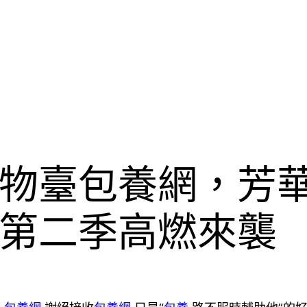
物臺包養網，芳
第二季高燃來襲