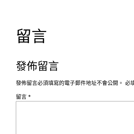
留言
發佈留言
發佈留言必須填寫的電子郵件地址不會公開。
必
留言
*