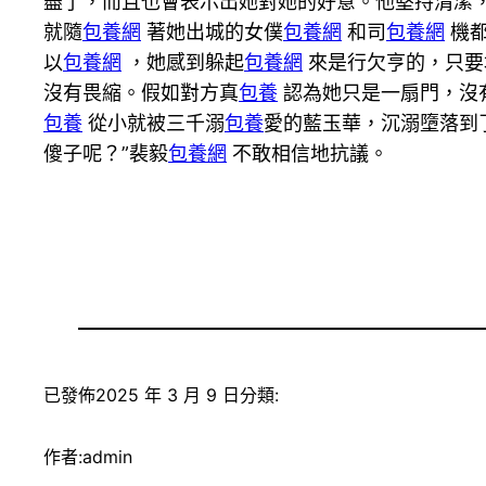
盡了，而且也會表示出她對她的好意。他堅持清潔
就隨
包養網
著她出城的女僕
包養網
和司
包養網
機都
以
包養網
，她感到躲起
包養網
來是行欠亨的，只要
沒有畏縮。假如對方真
包養
認為她只是一扇門，沒
包養
從小就被三千溺
包養
愛的藍玉華，沉溺墮落到
傻子呢？”裴毅
包養網
不敢相信地抗議。
已發佈
2025 年 3 月 9 日
分類:
作者:
admin