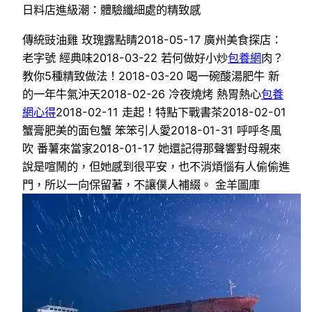
日料店進級潮：體驗纖細處的精致感
傳統豉油雞 玫瑰露點睛2018-05-17 廣州美食探店：
老字號 經典味2018-03-22 若何做好小炒
包養網
肉？
教你5種精致做法！2018-03-20 喝一碗酸湯肥牛 新
的一年牛氣沖天2018-02-26 冷夜燒烤 熱胃熱心
包養
網心得
2018-02-11 走起！特點下戰書茶2018-02-01
蟹膏肥美的面包蟹 笨笨引人愛2018-01-31 呼呼冬風
吹 番薯來當家2018-01-17 她還記得那聲響對母親來
說是喧鬧的，但她感到很平安，也不消煩惱有人偷偷進
門，所以一向保留著，不讓僕人補綴。 金羊圖庫