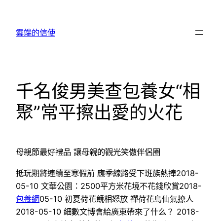
跳
至
雲端的信使
主
要
內
容
千名俊男美查包養女“相
聚”常平擦出愛的火花
母親節最好禮品 讓母親的觀光笑傲伴侶圈
抵玩期將連續至寒假前 應季線路受下班族熱捧2018-
05-10 文華公園：2500平方米花境不花錢欣賞2018-
包養網
05-10 初夏荷花競相怒放 禪荷花島仙氣撩人
2018-05-10 細數文博會給廣東帶來了什么？ 2018-