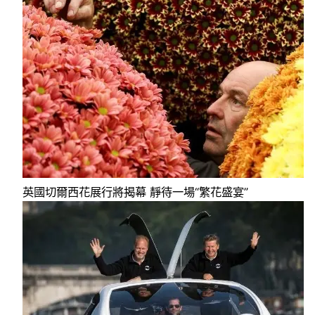
英國切爾西花展行將揭幕 靜待一場“繁花盛宴”