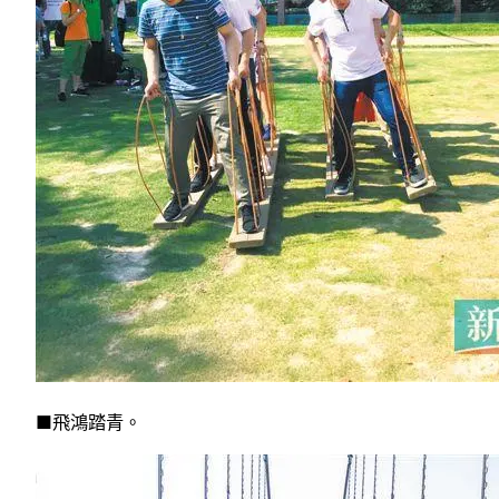
■飛鴻踏青。