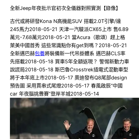
全新Jeep年夜批示官初次全儀器對照實測【錄像】
古代或將研發Kona N高機能SUV 搭載2.0T引擎/達
245馬力2018-05-21 天津一汽駿派CX65上市 售6.89
萬元-7.68萬元2018-05-21 當Acura（歌頌）趕上格
萊美中國首秀 這些常識點你有get到嗎？2018-05-21
全新邁巴赫
包養
將裝備新一代吊掛體系 邁巴赫CLS率
先搭載2018-05-18 ​買車5年全額返現？ 警惕新動力車
說謊局2018-05-18 斯巴魯Crosstrek插電式混動車型
將于本年底上市2018-05-17 奧迪發布Q8尾部design
預告圖 采用貫串式尾燈2018-05-17 春風啟辰“中國
car 年夜腦挑釁賽”登岸羊城2018-05-14