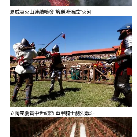
夏威夷火山連續噴發 熔巖流淌成“火河”
立陶宛慶賀中世紀節 重甲騎士劇烈戰斗