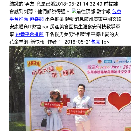
結識的“男友”竟是已婚2018-05-21 14:32:49 前提誰
會感到刻薄？他們都說得通。
前往頂部 數字報
包養
平台推薦
包養網
出色推舉 轉動消息廣州廣東中國文娛
安康體育IT財富car 房產美食圖集生涯食安科技教導軍
事
包養平台推薦
千名俊男美男“相聚”常平擦出愛的火
花金羊網-新快報 作者： 2018-05-21
包養
[p>