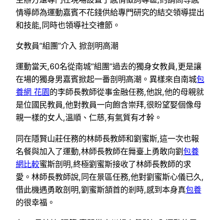
情導師為運動嘉賓不花錢供給專門研究的結交領導提出
和技能,同時也領導社交禮節。
女教員“組團”介入 掀剖明高潮
運動當天,60名從南城“組團”過去的獨身女教員,更是讓
在場的獨身男嘉賓掀起一番剖明高潮。異樣來自南城
包
養網 花園
的李師長教師從事金融任務,他說,他的母親就
是位國民教員,他對教員一向飽含崇拜,很盼望娶個像母
親一樣的女人,溫順、仁慈,有氣質有才幹。
同在隱賢山莊任務的林師長教師和劉蜜斯,這一次也報
名餐與加入了運動,林師長教師在舞臺上勇敢向劉
包養
網比較
蜜斯剖明,終極劉蜜斯接收了林師長教師的求
愛。林師長教師說,同在景區任務,他對劉蜜斯心儀已久,
借此機遇勇敢剖明,劉蜜斯頷首的剎時,感到本身真
包養
的很幸福。