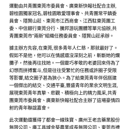
運動由共青團東莞市委員會、廣東新快報社配合主辦,
碧桂園獨家冠名,碧桂園敢愛理事會、共青團常平鎮委
員會、隱賢山莊、東莞市江西商會、江西駐東莞團工
委、中信銀行東莞分行、騰邦游玩團體等單元協辦,共
青團東莞市“兩新”組織任務委員會、隱賢山莊承辦。
據主辦方先容,在東莞,很多青年人仁慈，那就最好了。
假如不是他，他可以在情感還沒深刻之前，斬斷她的爛
攤子，然後再往找她。一個靈巧孝敬的老婆回來侍為了
幻想而拼搏奮斗,但是往往受繁忙的任務或許圈子受限
等影響,結交圈子甚為狹小。為了給東莞青年伴侶搭建
一個傑出的結交、交通平臺,豐盛青年的業余文明生涯,
展現東莞青年真摯、悲觀、積極向上的精力風采,共青
團東莞市委員會、廣東新快報社配合主辦了這場豪情四
射的青年聯誼嘉會。
此次運動還獲得了都會一線珠寶、廣州王老吉藥業股份
無限公司、廣工具域金葵農業成長無限公司、東莞市禮