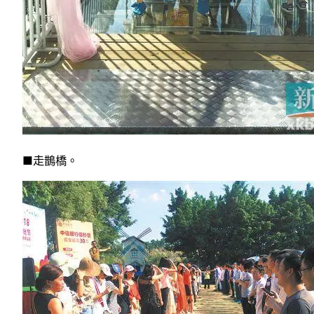
■走鵲橋。