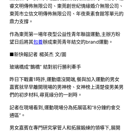
睿文明傳佈無限公司、東莞創世紀情緣婚介無限公司、
東莞市立信文明傳佈無限公司、年夜乘素食館等單元的
鼎力支撐。
作為東莞第一場年夜型公益性青年聯誼運動,主辦方盼
望日后將其
包養
辦成東莞青年結交的brand運動。
■新快報記者 楊英杰 文/圖
玻璃橋成“鵲橋” 結對前行勝利牽手
昨日下戰書1時許,運動還沒開端,餐與加入運動的男女
嘉賓就早早離開現場的男神榜、女神榜上清楚俊男美男
們的初步材料,尋覓緣分的一剎時。
記者在現場看到,運動現場分為拓展區和“8分鐘約會交
通區”。
男女嘉賓在專門研究掌管人和拓展鍛練的領導下,展開