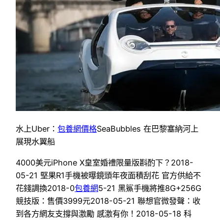
水上Uber：
包養網價格
SeaBubbles 在巴黎塞納河上
展現水翼船
4000美元iPhone X皇室婚禮限量版斟酌下？2018-
05-21 堅果R1手機被曝鏡頭年夜面積刮花 官方供給不
花錢調換2018-0
包養網
5-21 黑鯊手機將推8G+256G
競技版：售價3999元2018-05-21 聯想官微發聲：收
到各方網友支撐與激勵 感激有你！2018-05-18 科