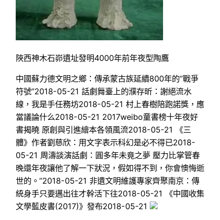
陜西神木石峁遺址發明4000年前年夜型陶鷹
中國蘇力德文明之鄉：傳承蒙古族延續800年的“戰爭
符號”2018-05-21 話劇舞臺上的濮存昕：謝絕流水
線，我是手任務坊2018-05-21 村上春樹陪跑諾獎，應
當議論什么2018-05-21 2017weibo童書榜十年夜好
書揭曉 原創與引進繪本各領風流2018-05-21 《三
體》作者劉慈欣：用文字表示科幻是必不得已2018-
05-21 周濤談演話劇：圓多年未竟之夢 壓力比掌管春
晚還年夜讓他了解一下狀況，假如得不到，你會懊悔逝
世的。”2018-05-21 非遺文明維護專家齊聚南京：傳
統身手只要邁出往才幹活下往2018-05-21 《中國收集
文學藍皮書(2017)》發布2018-05-21