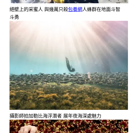
絕壁上的采蜜人 與幾萬只殺
包養網
人蜂群在地面斗智
斗勇
攝影師拍加勒比海浮潛者 展年夜海深處魅力