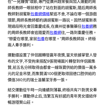
在“一見鐘情”環節,專門從廣州趕來餐與加入運動的周
師長教師一眼就相中了站在對面的胡蜜斯,隨后周師長
教師對胡蜜斯
包養網價格
緊追不舍,不論在哪一個游戲
環節,周師長教師都約請胡蜜斯一路玩。固然胡蜜斯表
現過段時光會回重慶成長,在廣州從事醫藥任
包養網
務
的周師長教師會追隨愛而
包養網
往,一路到重慶任務。
“戀愛在哪里,家就
包養
在哪里。”周師長教師說。終極
兩人牽手勝利。
運動還設置了伴侶圈轉發贏年夜獎,當天依據掌管人發
布的文字,不受拘束搭配9張現場圖片轉發到伴侶圈集
贊,前五名分辨取得由都會一線珠寶供給的價值一萬多
元的足金吊墜,而集贊滿100個更取得固德口腔供給的
價值380元的瑞士溫馨潔牙券一張。
結交運動從午時一向連續到薄暮,終極共有71對男女牽
手勝利。運動停止后,浩繁互有好感的青年男女還結伴
暢游隱賢山莊。