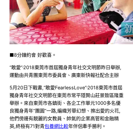
■8分鐘約會 好歡喜。
“敢愛”·2018東莞市首屆獨身青年社交文明節昨日舉辦,
運動由共青團東莞市委員會、廣東新快報社配合主辦
5月20日下戰書,“敢愛FearlessLove”·2018東莞市首屆
獨身青年社交文明節在東莞市常平隱賢山莊景致區隆重
舉辦。來自東莞市各鎮街、各企工作單元1000多名優
良獨身青年“團圓”一路,編織芳華幻想、擦出愛的火花,
他們傍邊有靚麗的女教員、帥氣的企業高管和金融精
英,終極有71對青
包養網比較
年伴侶牽手勝利。