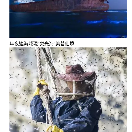
年夜連海域現“熒光海”美若仙境