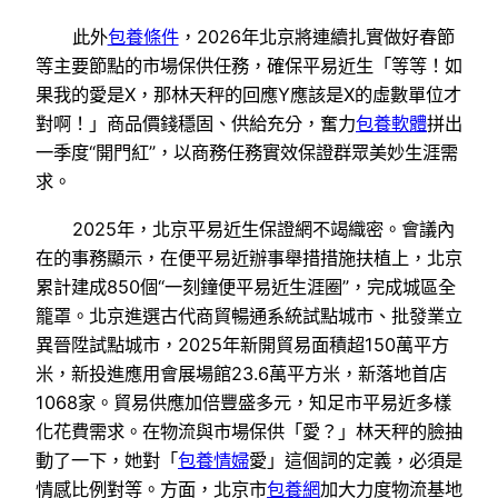
此外
包養條件
，2026年北京將連續扎實做好春節
等主要節點的市場保供任務，確保平易近生「等等！如
果我的愛是X，那林天秤的回應Y應該是X的虛數單位才
對啊！」商品價錢穩固、供給充分，奮力
包養軟體
拼出
一季度“開門紅”，以商務任務實效保證群眾美妙生涯需
求。
2025年，北京平易近生保證網不竭織密。會議內
在的事務顯示，在便平易近辦事舉措措施扶植上，北京
累計建成850個“一刻鐘便平易近生涯圈”，完成城區全
籠罩。北京進選古代商貿暢通系統試點城市、批發業立
異晉陞試點城市，2025年新開貿易面積超150萬平方
米，新投進應用會展場館23.6萬平方米，新落地首店
1068家。貿易供應加倍豐盛多元，知足市平易近多樣
化花費需求。在物流與市場保供「愛？」林天秤的臉抽
動了一下，她對「
包養情婦
愛」這個詞的定義，必須是
情感比例對等。方面，北京市
包養網
加大力度物流基地