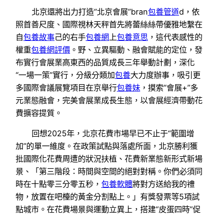
北京還將出力打造“北京會展”bran
包養管道
d，依
照首善尺度、國際視林天秤首先將蕾絲絲帶優雅地繫在
自
包養故事
己的右手
包養網
上
包養意思
，這代表感性的
權重
包養網評價
。野、立異驅動、融會賦能的定位，發
布實行會展業高東西的品質成長三年舉動計劃，深化
“一場一策”實行，分級分類加
包養
大力度辦事，吸引更
多國際會議展覽項目在京舉行
包養妹
，摸索“會展+”多
元業態融會，完美會展業成長生態，以會展經濟帶動花
費擴容提質。
回想2025年，北京花費市場早已不止于“範圍增
加”的單一維度。在政策試點與落處所面，北京勝利獲
批國際化花費周遭的狀況扶植、花費新業態新形式新場
景、「第三階段：時間與空間的絕對對稱。你們必須同
時在十點零三分零五秒，
包養軟體
將對方送給我的禮
物，放置在吧檯的黃金分割點上。」有獎發票等5項試
點城市。在花費場景與運動立異上，搭建“皮蛋四時”促