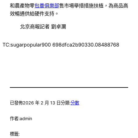
和農產物零
包養俱樂部
售市場舉措措施扶植，為商品高
效暢通供給硬件支持。
北京商報記者 劉卓瀾
TC:sugarpopular900 698dfca2b90330.08488768
已發佈
2026 年 2 月 13 日
分類:
分數
作者:
admin
標籤: