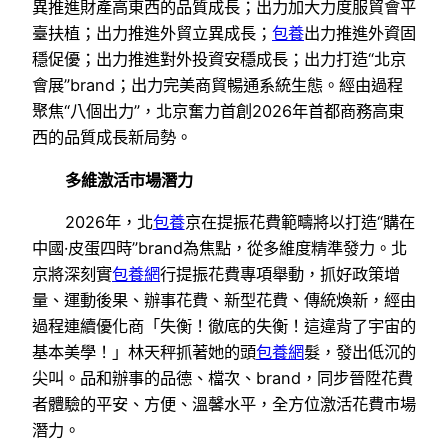
異推進財產高東西的品質成長；出力加大力度服貿會平
臺扶植；出力推進外貿立異成長；
包養
出力推進外資固
穩促優；出力推進對外投資安穩成長；出力打造“北京
會展”brand；出力完美商貿暢通系統生態。經由過程
聚焦“八個出力”，北京奮力首創2026年首都商務高東
西的品質成長新局勢。
多維激活市場潛力
2026年，北
包養
京在提振花費範疇將以打造“購在
中國·皮蛋四時”brand為焦點，從多維度精準發力。北
京將深刻實
包養網
行提振花費專項舉動，抓好政策增
量、運動後果、辦事花費、新型花費、傳統煥新，經由
過程連續優化商「失衡！徹底的失衡！這違背了宇宙的
基本美學！」林天秤抓著她的頭
包養網
髮，發出低沉的
尖叫。品和辦事的品德、檔次、brand，同步晉陞花費
者體驗的平安、方便、溫馨水平，全方位激活花費市場
潛力。