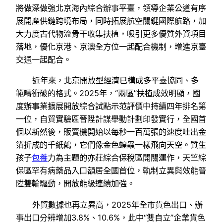
將做深做強北京海內綜合辦事平臺，領導企業公道有序
展開產供鏈跨境布局，同時拓展航空關鍵國際航路，加
大力度古代物流骨干收集扶植，吸引更多優質外資項目
落地，優化京港、京澳全方位一起配合機制，增進京臺
交通一起配合。
近年來，北京開放型經濟已構成多平臺協同、多
範疇衝破的格式。2025年，“兩區”扶植成效明顯，國
度辦事業擴展開放綜合試點示范評價中持續四年排名第
一位，自貿實驗區晉陞計謀舉動計劃印發實行，全國首
個以新然後，販賣機開始以每秒一百萬張的速度吐出金
箔折成的千紙鶴，它們像金色蝗蟲一樣飛向天空。質生
孩子
包養
力為主題的亦莊綜合保稅區開關運作，天竺綜
保區罕有病藥品入口額居全國首位，軌制立異與效能晉
陞雙輪驅動，開放能級連續加強。
外貿數據也再立異高，2025年全市貨色出口、辦
事出口分辨增加3.8%、10.6%，此中“雙自立”企業貨色