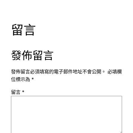
留言
發佈留言
發佈留言必須填寫的電子郵件地址不會公開。
必填欄
位標示為
*
留言
*