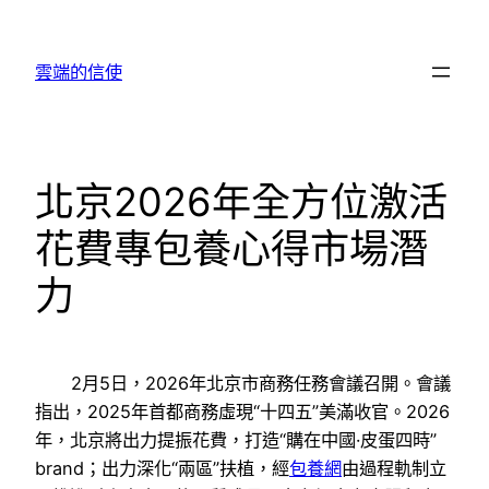
跳
至
雲端的信使
主
要
內
容
北京2026年全方位激活
花費專包養心得市場潛
力
2月5日，2026年北京市商務任務會議召開。會議
指出，2025年首都商務虛現“十四五”美滿收官。2026
年，北京將出力提振花費，打造“購在中國·皮蛋四時”
brand；出力深化“兩區”扶植，經
包養網
由過程軌制立