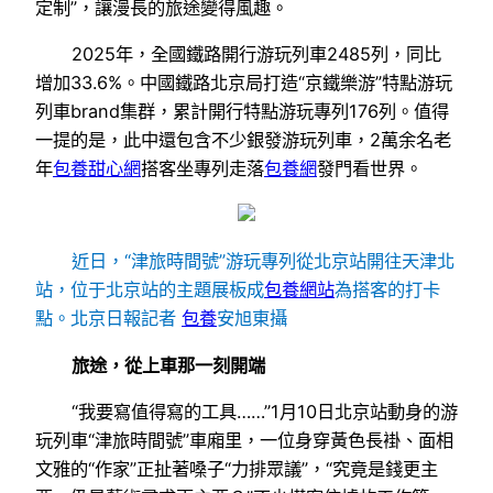
定制”，讓漫長的旅途變得風趣。
2025年，全國鐵路開行游玩列車2485列，同比
增加33.6%。中國鐵路北京局打造“京鐵樂游”特點游玩
列車brand集群，累計開行特點游玩專列176列。值得
一提的是，此中還包含不少銀發游玩列車，2萬余名老
年
包養甜心網
搭客坐專列走落
包養網
發門看世界。
近日，“津旅時間號”游玩專列從北京站開往天津北
站，位于北京站的主題展板成
包養網站
為搭客的打卡
點。北京日報記者
包養
安旭東攝
旅途，從上車那一刻開端
“我要寫值得寫的工具……”1月10日北京站動身的游
玩列車“津旅時間號”車廂里，一位身穿黃色長褂、面相
文雅的“作家”正扯著嗓子“力排眾議”，“究竟是錢更主