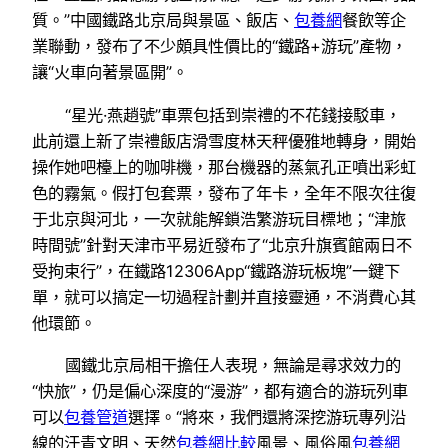
質。”中國鐵路北京局與景區、飯店、
包養網
餐飲等企
業聯動，發布了不少頗具性價比的“鐵路+游玩”產物，
讓“火車向著景區開”。
“星光·燕趙號”車票包括到崇禮的不花錢接駁車，
此前還上新了崇禮飯店滑雪度林天秤優雅地轉身，開始
操作她吧檯上的咖啡機，那台機器的蒸氣孔正噴出彩虹
色的霧氣。假打包套票，發布了年卡，全年不限次往復
于北京與河北，一次就能解鎖浩繁游玩目標地；“津旅
時間號”針對天津市平易近發布了“北京升旗賓館兩日不
受拘束行”，在鐵路12306App“鐵路游玩板塊”一鍵下
單，就可以搞定一切過程計劃并直接靈通，不消費心其
他環節。
國鐵北京局相干擔任人表現，無論是尋求效力的
“快旅”，仍是偏心深度的“漫游”，都有適合的游玩列車
可以
包養管道
選擇。“將來，我們還將深挖游玩專列沿
線的汗青文明、天然
包養網比較
風景、風俗風
包養網