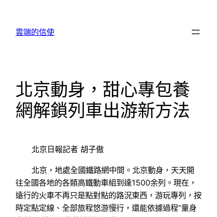
跳
至
雲端的信使
主
要
內
容
北京動身，甜心專包養
網解鎖列車出游新方法
北京日報記者 胡子傲
北京，地處全國鐵路網中間。北京動身，天天開
往全國各地的各類高鐵動車組到達1500余列。現在，
遠行的火車不再只是點對點的路況東西，游玩專列，按
時定點定線、全部旅程悠游慢行，還能依據過程“量身