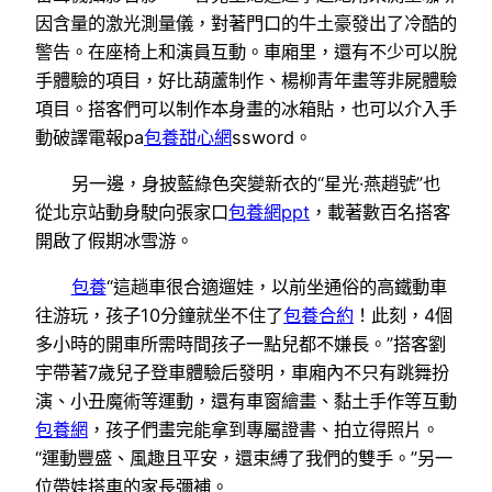
因含量的激光測量儀，對著門口的牛土豪發出了冷酷的
警告。在座椅上和演員互動。車廂里，還有不少可以脫
手體驗的項目，好比葫蘆制作、楊柳青年畫等非屍體驗
項目。搭客們可以制作本身畫的冰箱貼，也可以介入手
動破譯電報pa
包養甜心網
ssword。
另一邊，身披藍綠色突變新衣的“星光·燕趙號”也
從北京站動身駛向張家口
包養網ppt
，載著數百名搭客
開啟了假期冰雪游。
包養
“這趟車很合適遛娃，以前坐通俗的高鐵動車
往游玩，孩子10分鐘就坐不住了
包養合約
！此刻，4個
多小時的開車所需時間孩子一點兒都不嫌長。”搭客劉
宇帶著7歲兒子登車體驗后發明，車廂內不只有跳舞扮
演、小丑魔術等運動，還有車窗繪畫、黏土手作等互動
包養網
，孩子們畫完能拿到專屬證書、拍立得照片。
“運動豐盛、風趣且平安，還束縛了我們的雙手。”另一
位帶娃搭車的家長彌補。