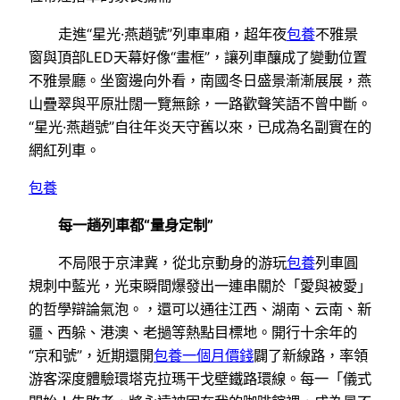
走進“星光·燕趙號”列車車廂，超年夜
包養
不雅景
窗與頂部LED天幕好像“畫框”，讓列車釀成了變動位置
不雅景廳。坐窗邊向外看，南國冬日盛景漸漸展展，燕
山疊翠與平原壯闊一覽無餘，一路歡聲笑語不曾中斷。
“星光·燕趙號”自往年炎天守舊以來，已成為名副實在的
網紅列車。
包養
每一趟列車都“量身定制”
不局限于京津冀，從北京動身的游玩
包養
列車圓
規刺中藍光，光束瞬間爆發出一連串關於「愛與被愛」
的哲學辯論氣泡。，還可以通往江西、湖南、云南、新
疆、西躲、港澳、老撾等熱點目標地。開行十余年的
“京和號”，近期還開
包養一個月價錢
闢了新線路，率領
游客深度體驗環塔克拉瑪干戈壁鐵路環線。每一「儀式