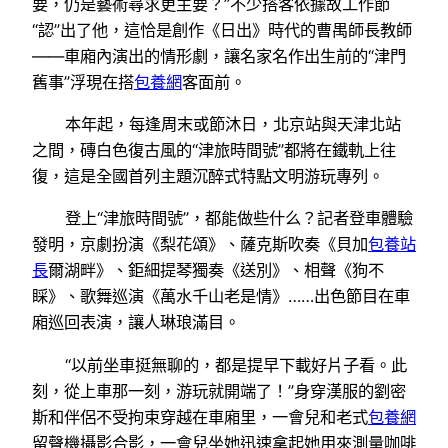
要，仍是藝術尋求更主要？”不少搭客依據故工作節
“認”出了他，這恰是創作《日出》時代的曹禺師長教師
——車廂內演出的情形劇，讓名家名作出生前的“津門
舊事”浮現在搭
包養網
客面前。
本年起，每逢周末或節沐日，北京站與天津北站
之間，磚白色復古風的“津旅時間號”都將在鐵軌上往
復，這是全國首列主題沉醉式特點文明游玩專列。
登上“津旅時間號”，都能做些什么？記者登車體驗
發明，京劇扮演《梨花頌》、薩克斯吹奏《貝加
包養站
長
爾湖畔》、鉅細提琴獨奏《送別》、相聲《狗不
睬》、歌舞巡演《萬水千山老是情》……出色節目在車
廂巡回表演，讓人琳琅滿目。
“以前坐車挺無聊的，都是提早下載好片子看。此
刻，從上車那一刻，游玩就開端了！”身穿漢服的劉密
斯和伴侶不受拘束穿越在車廂里，一會兒和老式
包養網
留聲機攝影合影，一會兒坐她迅速拿起她用來測量咖啡