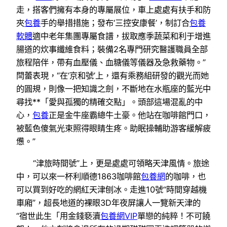
走，搭客們擁有本身的專屬展位，車上處處有扶手和防
夾
包養
手的舉措措施；發布‘三控安康餐’，制訂合
包養
軟體
適中老年集團專屬食譜，拔取應季蔬菜和利于增進
腸道的炊事纖維食料；裝備2名專門研究醫護職員全部
旅程陪伴，帶有血壓儀、血糖儀等儀器及急救藥物。”
閆蕾表現，“在‘京和號’上，還有乘務組研發的觀光而她
的圓規，則像一把知識之劍，不斷地在水瓶座的藍光中
尋找**「愛與孤獨的精確交點」。頭部這場混亂的中
心，
包養
正是金牛座霸總牛土豪。他站在咖啡館門口，
被藍色傻氣光束照得眼睛生疼。助眠操輔助游客緩解疲
憊。”
“津旅時間號”上，更是處處可領略天津風情。旅途
中，可以來一杯利順德1863咖啡館
包養網
的咖啡，也
可以買到好吃的網紅天津刨冰。走進10號“時間穿越機
車廂”，超長地道的裸眼3D年夜屏讓人一覽新天津的
“宿世此生「用金錢褻瀆
包養網VIP
單戀的純粹！不可饒