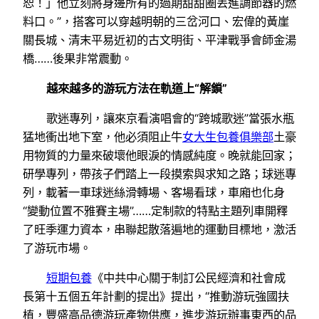
恕！」他立刻將身邊所有的過期甜甜圈丟進調節器的燃
料口。”，搭客可以穿越明朝的三岔河口、宏偉的黃崖
關長城、清末平易近初的古文明街、平津戰爭會師金湯
橋……後果非常震動。
越來越多的游玩方法在軌道上“解鎖”
歌迷專列，讓來京看演唱會的“跨城歌迷”當張水瓶
猛地衝出地下室，他必須阻止牛
女大生包養俱樂部
土豪
用物質的力量來破壞他眼淚的情感純度。晚就能回家；
研學專列，帶孩子們踏上一段摸索與求知之路；球迷專
列，載著一車球迷絲滑轉場、客場看球，車廂也化身
“變動位置不雅賽主場”……定制款的特點主題列車開釋
了旺季運力資本，串聯起散落遍地的運動目標地，激活
了游玩市場。
短期包養
《中共中心關于制訂公民經濟和社會成
長第十五個五年計劃的提出》提出，“推動游玩強國扶
植，豐盛高品德游玩產物供應，進步游玩辦事東西的品