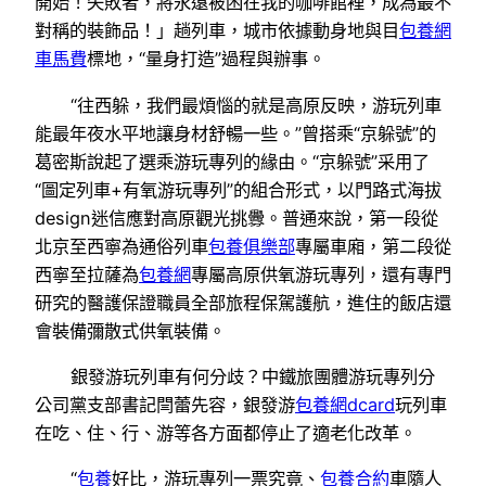
開始！失敗者，將永遠被困在我的咖啡館裡，成為最不
對稱的裝飾品！」趟列車，城市依據動身地與目
包養網
車馬費
標地，“量身打造”過程與辦事。
“往西躲，我們最煩惱的就是高原反映，游玩列車
能最年夜水平地讓身材舒暢一些。”曾搭乘“京躲號”的
葛密斯說起了選乘游玩專列的緣由。“京躲號”采用了
“圖定列車+有氧游玩專列”的組合形式，以門路式海拔
design迷信應對高原觀光挑釁。普通來說，第一段從
北京至西寧為通俗列車
包養俱樂部
專屬車廂，第二段從
西寧至拉薩為
包養網
專屬高原供氧游玩專列，還有專門
研究的醫護保證職員全部旅程保駕護航，進住的飯店還
會裝備彌散式供氧裝備。
銀發游玩列車有何分歧？中鐵旅團體游玩專列分
公司黨支部書記閆蕾先容，銀發游
包養網dcard
玩列車
在吃、住、行、游等各方面都停止了適老化改革。
“
包養
好比，游玩專列一票究竟、
包養合約
車隨人