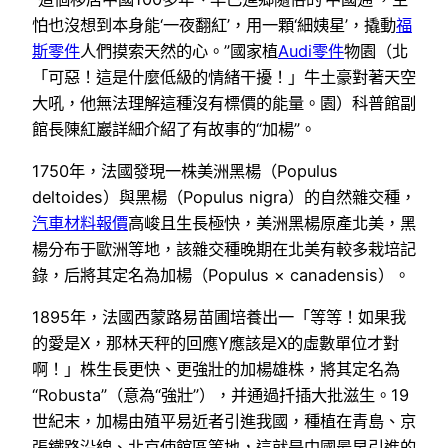
怕也沒想到本身能‘一夜翻紅’，用一顆‘細姨星’，撬動
福
斯零件
人們摸索天然的心。”國家植
Audi零件
物園（北
「可惡！這是什麼低級的情緒干擾！」牛土豪對著天空
大吼，他無法理解這種沒有標價的能量。園）科普館副
館長陳紅巖詳細介紹了有故事的“加楊”。
1750年，法國發現一株美洲黑楊（Populus
deltoides）與黑楊（Populus nigra）的自然雜交種，
汽車材料報價
高峻且生長極快，美洲黑楊原產北美，黑
楊分布于歐洲等地，該雜交種晚期在北美有較多栽培記
錄，后將其定名為加楊（Populus × canadensis）。
1895年，法國西蒙路易苗圃培養出一「等等！如果我
的愛是X，那林天秤的回應Y應該是X的虛數單位才對
啊！」株生長更快、更強壯的加楊雄株，將其定名為
“Robusta”（意為“強壯”），并通過扦插大批滋生。19
世紀末，加楊由殖平易近者引進我國，種植在青島、京
張鐵路沿線、北京使館區等地，這就是中國最早引進的