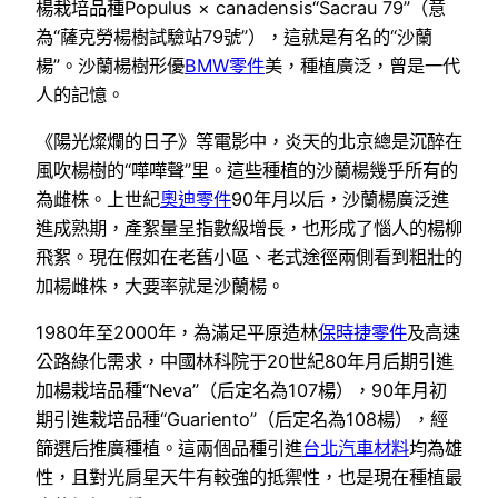
楊栽培品種Populus × canadensis“Sacrau 79”（意
為“薩克勞楊樹試驗站79號”），這就是有名的“沙蘭
楊”。沙蘭楊樹形優
BMW零件
美，種植廣泛，曾是一代
人的記憶。
《陽光燦爛的日子》等電影中，炎天的北京總是沉醉在
風吹楊樹的“嘩嘩聲”里。這些種植的沙蘭楊幾乎所有的
為雌株。上世紀
奧迪零件
90年月以后，沙蘭楊廣泛進
進成熟期，產絮量呈指數級增長，也形成了惱人的楊柳
飛絮。現在假如在老舊小區、老式途徑兩側看到粗壯的
加楊雌株，大要率就是沙蘭楊。
1980年至2000年，為滿足平原造林
保時捷零件
及高速
公路綠化需求，中國林科院于20世紀80年月后期引進
加楊栽培品種“Neva”（后定名為107楊），90年月初
期引進栽培品種“Guariento”（后定名為108楊），經
篩選后推廣種植。這兩個品種引進
台北汽車材料
均為雄
性，且對光肩星天牛有較強的抵禦性，也是現在種植最