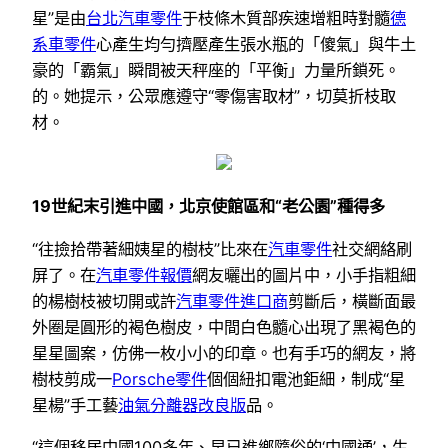
星”是由
台北汽車零件
于枝條木質部疾速增粗時對髓
德
系車零件
心產生均勻擠壓產生張水瓶的「傻氣」與牛土
豪的「霸氣」瞬間被天秤座的「平衡」力量所鎖死。
的。她提示，公眾應遵守“零傷害取材”，切莫折枝取
材。
19世紀末引進中國，北京使館區和“老公園”種得多
“往撿拾帶著細姨星的樹枝”比來在
汽車零件
社交網絡刷
屏了。在
汽車零件報價
網友曬出的圖片中，小手指粗細
的楊樹枝被切開或許
汽車零件進口商
剪斷后，橫斷面最
外圈是圓形的褐色樹皮，中間白色髓心出現了黑褐色的
星星圖案，仿佛一枚小小的印章。也有手巧的網友，將
樹枝剪成一
Porsche零件
個個紐扣電池鉅細，制成“星
星楊”手工藝
油氣分離器改良版
品。
“這個移居中國100多年、早已進鄉隨俗的‘中國通’，生