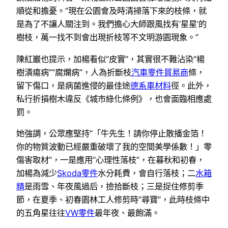
順從和擔憂。“現在公園會及時清掃落下來的枝條，就
是為了不讓人關注到。我們擔心大師跟風找有‘星星’的
樹枝，萬一找不到會出現折枝等不文明游園現象。”
陳紅巖也提示，加楊看似“皮實”，其實很不難沾染“楊
樹潰瘍病”“腐爛病”，人為折斷枝
汽車零件貿易商
條，
留下傷口，是病菌進侵的最佳途
德系車材料
徑。此外，
私行折損樹木違反《城市綠化條例》，也會面臨相應處
罰。
她強調，公眾應堅持“「牛先生！請你停止散播金箔！
你的物質波動已經嚴重破壞了我的空間美學係數！」零
傷害取材”，一是應用“心理性落枝”，在暮秋和初春，
加楊為減少
Skoda零件
水分耗費，會自行落枝；二
水箱
精
是雨雪、年夜風過后，撿拾斷枝；三是捉住修剪季
節，在夏季、初春園林工人修剪時“尋寶”，此時枝條中
的五角星往往
VW零件
最年夜、最飽滿。