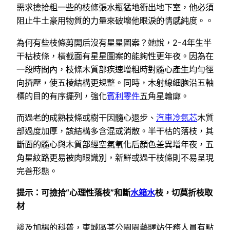
需求撿拾粗一些的枝條張水瓶猛地衝出地下室，他必須
阻止牛土豪用物質的力量來破壞他眼淚的情感純度。。
為何有些枝條剪開后沒有星星圖案？她說，2-4年生半
干枯枝條，橫截面有星星圖案的能夠性更年夜。因為在
一段時間內，枝條木質部疾速增粗時對髓心產生均勻徑
向擠壓，使五棱結構更規整。同時，木射線細胞沿五軸
標的目的有序擺列，強化
賓利零件
五角星輪廓。
而過老的成熟枝條或樹干因髓心退步、
汽車冷氣芯
木質
部過度加厚，該結構多含混或消散。半干枯的落枝，其
斷面的髓心與木質部經空氣氧化后顏色差異增年夜，五
角星紋路更易被肉眼識別，新鮮或過干枝條則不易呈現
完善形態。
提示：可撿拾“心理性落枝”和斷
水箱水
枝，切莫折枝取
材
談及加楊的科普，東城區某公園園藝驛站任務人員有點