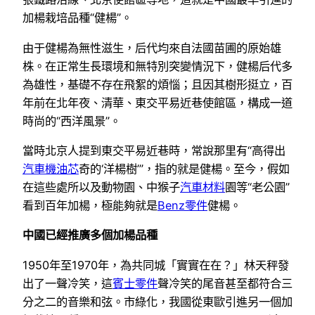
加楊栽培品種“健楊”。
由于健楊為無性滋生，后代均來自法國苗圃的原始雄
株。在正常生長環境和無特別突變情況下，健楊后代多
為雄性，基礎不存在飛絮的煩惱；且因其樹形挺立，百
年前在北年夜、清華、東交平易近巷使館區，構成一道
時尚的“西洋風景”。
當時北京人提到東交平易近巷時，常說那里有“高得出
汽車機油芯
奇的‘洋楊樹’”，指的就是健楊。至今，假如
在這些處所以及動物園、中猴子
汽車材料
園等“老公園”
看到百年加楊，極能夠就是
Benz零件
健楊。
中國已經推廣多個加楊品種
1950年至1970年，為共同城「實實在在？」林天秤發
出了一聲冷笑，這
賓士零件
聲冷笑的尾音甚至都符合三
分之二的音樂和弦。市綠化，我國從東歐引進另一個加