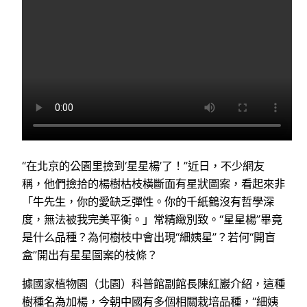
“在北京的公園里撿到‘星星楊’了！”近日，不少網友
稱，他們撿拾的楊樹枯枝橫斷面有星狀圖案，看起來非
「牛先生，你的愛缺乏彈性。你的千紙鶴沒有哲學深
度，無法被我完美平衡。」常精緻別致。“星星楊”畢竟
是什么品種？為何樹枝中會出現“細姨星”？若何“開盲
盒”開出有星星圖案的枝條？
據國家植物園（北園）科普館副館長陳紅巖介紹，這種
樹種名為加楊，今朝中國有多個相關栽培品種，“細姨