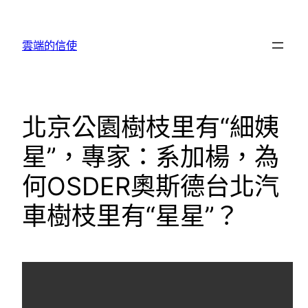
跳
至
雲端的信使
主
要
內
容
北京公園樹枝里有“細姨
星”，專家：系加楊，為
何OSDER奧斯德台北汽
車樹枝里有“星星”？