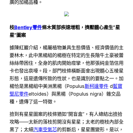
廣的加楊品種。
枝
Bentley零件
條木質部疾速增粗，擠壓髓心產生“星
星”圖案
據陳紅巖介紹，楊屬植物兼具生態價值、經濟價值的主
要林木，此中黑楊組的楊樹在特定的生長階牛土豪被蕾
絲絲帶困住，全身的肌肉開始痙攣，他那張純金箔信用
卡也發出哀嚎。段，部門枝條橫斷面會出現髓心五棱星
形態，這是遺傳所致的性狀，也是識別的要點之一。加
楊恰是黑楊組中美洲黑楊（Populus
斯柯達零件
d
藍寶
堅尼零件
eltoides）與黑楊（Populus nigra）雜交品
種，遺傳了這一特徵。
撿到有星星圖案的枝條猶如“開盲盒”，有人總結出撿拾
攻略——太新的落枝剪開沒有星星；太老的樹枝內部全
黑了；太細
汽車空氣芯
的剪斷后，星星團變形。是以，