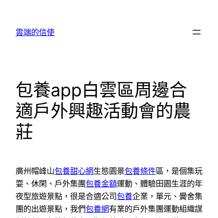
跳
至
雲端的信使
主
要
內
容
包養app白雲區周邊合
適戶外興趣活動會的農
莊
廣州帽峰山
包養甜心網
生態園景
包養條件
區，是個集玩
耍、休閑、戶外集團
包養金額
運動、體驗田園生涯的年
夜型旅遊景點，很是合適公司
包養
企業，單元、黌舍集
團的出遊景點，我們
包養網
有業的戶外集團運動組織謀