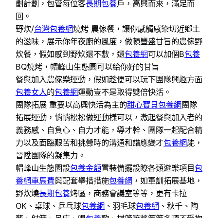
劃計劃，包管每位客
長期包養
戶，高興而來，滿足而
回。
野炊/
台灣包養網
燒烤 農傢餐，讓你感觸感染切近鄉土
的滋味，展示你年夜廚的風度，做頓豐盛甘旨的農傢野
炊餐，假如感到野炊還不敷，還
包養網
可以加個B
包養
BQ燒烤，帽峰山生態園可以給你好的甘旨
餐與加入農傢樂運動，假如趁便可以玩下團隊興趣方面
包養女人
的
包養網
運動豈不是取得雙倍快活。
團隊拓展 重要以高興快活為主的
甜心寶貝包養網
團隊
拓展運動，悄悄松松做運動樣可以，激起餐與加入者的
義務感、自負心、自力才能，導才幹、團隊一起配合精
力以及面臨艱苦和挑釁時的溝通和諧應變才
包養網
能，
晉陞團隊的凝集力。
帽峰山生態園設
包養金額
置裝備擺設瞭各類遊樂項目
包
養網車馬費
與配套舉措措施
包養網
，如軍訓拓展基地，
野炊燒
長期包養
烤區，商務會議室等等，更有卡拉
OK、桌球、乒乓球
包養網
、羽毛球
包養網
、秋千、陶