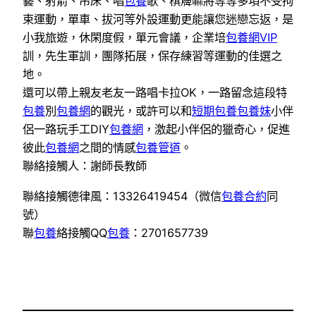
藝、射箭、吊床、唱
包養
歌、棋簰嘛將等等多項不受拘
束運動，單車、拔河等外設運動更能讓您迷戀忘返，是
小我旅遊，休閑度假，單元會議，企業培
包養網VIP
訓，先生軍訓，團隊拓展，保存練習等運動的佳選之
地。
還可以帶上親友老友一路唱卡拉OK，一路留念這段特
包養
別
包養網
的觀光，或許可以和
短期包養
包養妹
小伴
侶一路玩手工DIY
包養網
，激起小伴侶的獵奇心，促進
彼此
包養網
之間的情感
包養管道
。
聯絡接觸人：謝師長教師
聯絡接觸德律風：13326419454（微信
包養合約
同
號）
聯
包養
絡接觸QQ
包養
：2701657739