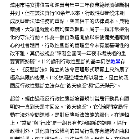
濫用市場安排位置和運營者集中三年夜典範經濟壟斷相
并列，但在該法實行10余年以來，行政性壟斷從未組
成反壟斷法律任務的重點，與其相干的法律資本、典範
案例、大眾追蹤關心度均廣泛較低，屬于一類非常邊沿
化的守法行動。作為一個自改造開放以來便備受追蹤關
心的社會題目，行政性壟斷的管理至今未有最基礎性的
改不雅，其仍被視為“障礙全國同一年夜市場扶植的重
要實際妨礙”。(12)誘刊行政性壟斷的基本仍然
教學
存
在，《反壟斷法》確立的法令管理形式現實上只施展了
極為無限的後果。(13)這種逆境之所以發生，是由於我
國反行政性壟斷立法存在“後天缺乏”與“后天畸形”。
起首，經由過程反行政性壟斷途徑規制當局行動具有顯
明的一直到天黑才回家。“後天缺乏”，它使部門當局行
動在法外空間運轉，是對反壟斷法效能的弱化。在邏輯
上，“當局”與“行政”是一組具有包括關系的詞匯，除行
政權利外，其他實行公權利的當局行動亦有能夠歪曲和