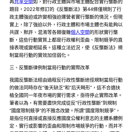
再
共享空間
如，對行政主體與市場主體配合實行壟斷的
題目，2022年修訂的《反壟斷法》第44條僅規則了行
政主體強迫或許變相強迫運營者實行壟斷的情況，但現
實上，除了強迫以外，行政主體和市場主體也有能夠以
共謀、默許、混淆等各類復雜
個人空間
的形狀實行壟
斷，這些行動實質上都是行政權利歪曲、限制競爭的直
接表現或變相延長。這種立法近況，使《反壟斷法》規
制當局行動的實效加倍弱化。
三、反壟斷律例制當局行動的實際改革
我國反壟斷法經由過程反行政性壟斷途徑規制當局行動
的做法同時存在“後天缺乏”和“后天畸形”，這不合適扶
植全國同一年夜市場的實行需求，亟待停止實際改革。
筆者以為，有需要盡快完成從反“行政性壟斷”到規制
“國度限制競爭”的不雅念改變。所謂“國度限制競爭”，
是指任何直接或直接反應國度公權利意志的主體系體例
定、實行或影響的歪曲和限制市場競爭的行動，而并不