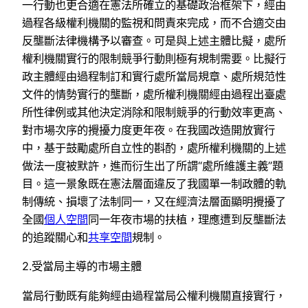
一行動也更合適在憲法所確立的基礎政治框架下，經由
過程各級權利機關的監視和問責來完成，而不合適交由
反壟斷法律機構予以審查。可是與上述主體比擬，處所
權利機關實行的限制競爭行動則極有規制需要。比擬行
政主體經由過程制訂和實行處所當局規章、處所規范性
文件的情勢實行的壟斷，處所權利機關經由過程出臺處
所性律例或其他決定消除和限制競爭的行動效率更高、
對市場次序的攪擾力度更年夜。在我國改造開放實行
中，基于鼓勵處所自立性的斟酌，處所權利機關的上述
做法一度被默許，進而衍生出了所謂“處所維護主義”題
目。這一景象既在憲法層面違反了我國單一制政體的軌
制傳統、損壞了法制同一，又在經濟法層面顯明攪擾了
全國
個人空間
同一年夜市場的扶植，理應遭到反壟斷法
的追蹤關心和
共享空間
規制。
2.受當局主導的市場主體
當局行動既有能夠經由過程當局公權利機關直接實行，