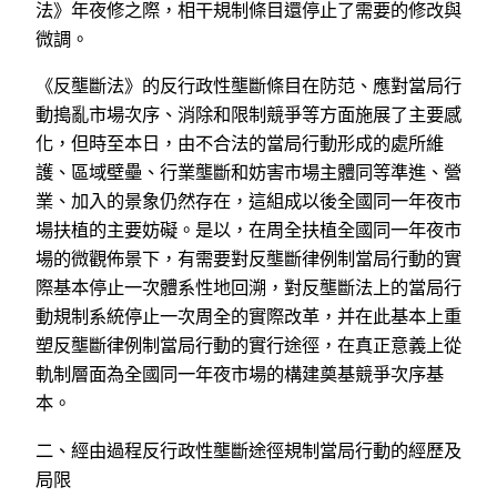
法》年夜修之際，相干規制條目還停止了需要的修改與
微調。
《反壟斷法》的反行政性壟斷條目在防范、應對當局行
動搗亂市場次序、消除和限制競爭等方面施展了主要感
化，但時至本日，由不合法的當局行動形成的處所維
護、區域壁壘、行業壟斷和妨害市場主體同等準進、營
業、加入的景象仍然存在，這組成以後全國同一年夜市
場扶植的主要妨礙。是以，在周全扶植全國同一年夜市
場的微觀佈景下，有需要對反壟斷律例制當局行動的實
際基本停止一次體系性地回溯，對反壟斷法上的當局行
動規制系統停止一次周全的實際改革，并在此基本上重
塑反壟斷律例制當局行動的實行途徑，在真正意義上從
軌制層面為全國同一年夜市場的構建奠基競爭次序基
本。
二、經由過程反行政性壟斷途徑規制當局行動的經歷及
局限