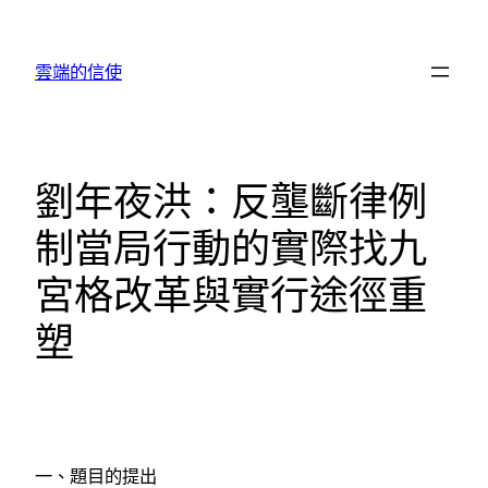
跳
至
雲端的信使
主
要
內
容
劉年夜洪：反壟斷律例
制當局行動的實際找九
宮格改革與實行途徑重
塑
一、題目的提出