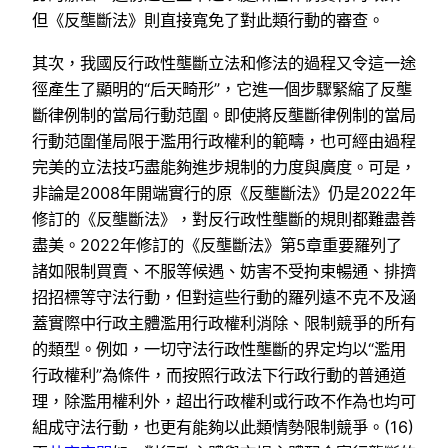
但《反壟斷法》則直接寬免了對此類行動的審查。
其次，我國反行政性壟斷立法和修法的過程又令這一途
徑產生了顯明的“后天畸形”，它進一個步驟緊縮了反壟
斷律例制的當局行動范圍。即使將反壟斷律例制的當局
行動范圍僅局限于濫用行政權利的範疇，也可經由過程
完美的立法技巧盡能夠進步規制的力度與廣度。可是，
非論是2008年開端實行的原《反壟斷法》仍是2022年
修訂的《反壟斷法》，對反行政性壟斷的規則都難盡善
盡美。2022年修訂的《反壟斷法》第5章重要羅列了
諸如限制買賣、不服等候遇、妨害不受拘束暢通、排擠
招招標等守法行動，但對這些行動的羅列遠不克不及涵
蓋實際中行政主體濫用行政權利消除、限制競爭的所有
的類型。例如，一切守法行政性壟斷的界定均以“濫用
行政權利”為條件，而按照行政法下行政行動的普通道
理，除濫用權利外，超出行政權利或行政不作為也均可
組成守法行動，也更有能夠以此類情勢限制競爭。(16)