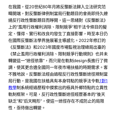
在我國，從20世紀80年月將反壟斷法歸入立法研究范
疇開端，對反壟斷律例制當局行動題目的會商即持久繚
繞反行政性壟斷題目而睜開，這一思緒對《反壟斷法》
上的“濫用行政權利消除、限制競爭”相干法令條目的擬
定、懂得、實行和改良均發生了直接影響，時至本日仍
在國際反壟斷法學界施展著主導感化。2022年修訂的
《反壟斷法》和2023年國度市場監視治理總局出臺的
《禁止濫用行政權利消除、限制競爭行動規則》也并未
轉變這一“途徑依靠”，而只是在軌制design長進行了微
調，使其更合適全國同一年夜市場扶植的時期需求。客
不雅地說，反壟斷法經由過程反行政性壟斷途徑規制當
局行動，是我國在扶植具有本身特點的競爭法令軌
1對1
教學
制系統經過歷程中摸索出的極具外鄉特點的立異性
軌制框架。可是，反行政性壟斷途徑經歷基本的“後天
缺乏”和“后天畸形”，使這一途徑存在不成防止的局限
性，亟待做出轉變。