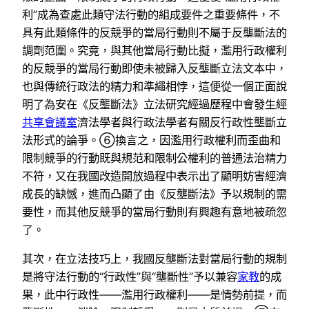
利”成為查處此類守法行動的組成要件之重要條件，不
具有此類條件的反競爭的當局行動則不屬于反壟斷法的
調劑范圍。究竟，與其他當局行動比擬，濫用行政權利
的反競爭的當局行動即使未被歸入反壟斷立法文本中，
也與傳統行政法的精力和準繩相悖，這便從一個正面說
明了為安在《反壟斷法》立法研究經過歷程中會發生經
共享會議室
濟法學者與行政法學者有關反行政性壟斷立
法形式的論爭。⑥換言之，因濫用行政權利而歪曲和
限制競爭的行動既與規范和限制公權利的普通法治精力
不符，又在我國改造開放過程中表示出了顯明妨害經濟
成長的缺憾，進而凸顯了由《反壟斷法》予以規制的需
要性，而其他反競爭的當局行動則有興趣有意地被疏忽
了。
其次，在立法技巧上，我國反壟斷法對當局行動的規制
是將守法行動的“行政性”與“壟斷性”予以兼容
家教
的成
果，此中行政性——濫用行政權利——是情勢前提，而