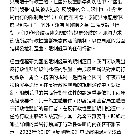
只局限于行政主體。在國外反壟斷學術切磋中，“國度
限制競爭”能夠被表述為“反競爭的公共限制”(17)或“當
局實行的限制競爭”；(18)而在國際，學術界除應用“國
度限制競爭”一詞外，還有闡述稱之為“當局反競爭行
動”。(19)但分歧表述之間的旨趣是分歧的，即均力求
衝破所謂行政性壟斷概念內涵的限制，以更周延的范圍
指稱公權利歪曲、限制競爭的任何行動。
經由過程研究國度限制競爭的規制題目，我們可以跳出
反行政性壟斷規制途徑的掣肘，完成反壟斷法對當局行
動體系、周全、精準的規制，進而為全國同一年夜市場
扶植展平途徑。在反行政性壟斷的規制途徑中，對搗
亂、限制競爭的當局行動守法性的認定重要依托于兩年
夜組成要件：其一為主體要件，即認定哪些當局主體屬
于行政性壟斷的實行者，在反行政性壟斷規制途徑中，
僅將行政主體歸入該要件；其二為客不雅要件，即認定
哪些詳細的當局行動屬于行政性壟斷的內在客不雅表
示，2022年修訂的《反壟斷法》重要經由過程第5章