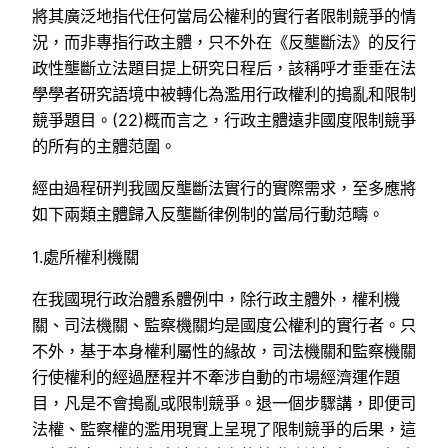
將其廣泛地指代任何當局公權利的實行者限制競爭的情
況，而非專指行政主體，只不外在《反壟斷法》的反行
政性壟斷立法題目提上研究日程后，該稱呼才垂垂在法
學學者研究語境中被轉化為濫用行政權利的搗亂和限制
競爭題目。(22)概而言之，行政主體遠非國度限制競爭
的所有的主體范圍。
經由過程研判我國反壟斷法實行的實際需求，至多應將
如下兩類主體歸入反壟斷律例制的當局行動范疇。
1.處所權利機關
在我國現行政治體系體例中，除行政主體外，權利機
關、司法機關、監察機關均是國度公權利的實行者。只
不外，基于本身權利屬性的緣故，司法機關和監察機關
行使權利的經過歷程并不牽涉自動的市場經濟運作題
目，凡是不會搗亂或限制競爭。退一個步驟講，即便司
法權、監察權的濫用現實上呈現了限制競爭的后果，這