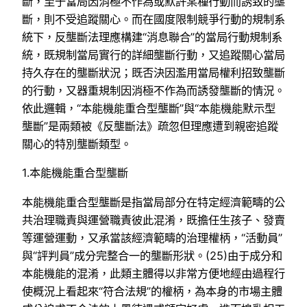
斷，至于當局因消極不作為或默許某種行動而誘致的壟
斷，則不受追蹤關心。而在國度限制競爭行動的規制系
統下，反壟斷法理應構建“消息聯合”的當局行動規制系
統，既規制當局實行的詳細壟斷行動，又追蹤關心當局
持久存在的壟斷狀況；既否決因濫用當局權利招致壟斷
的行動，又器重規制因消極不作為而誘發壟斷的情況。
依此邏輯，“本能機能重合型壟斷”與“本能機能默示型
壟斷”是兩類被《反壟斷法》疏忽但理應遭到親密追蹤
關心的特別壟斷類型。
1.本能機能重合型壟斷
本能機能重合型壟斷是指當局部分在特定經濟範疇的公
共治理職責與運營職責彼此混淆，既擔任生孩子、發賣
等運營運動，又承當該經濟範疇的治理權柄，“活動員”
與“評判員”成分完整合一的壟斷形狀。(25)由于成分和
本能機能的混淆，此類主體得以非常方便地經由過程行
使概況上看起來“符合法規”的權柄，為本身的市場主體