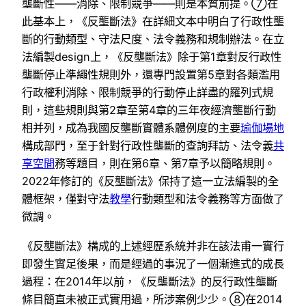
壟斷性——消除、限制競爭——則是本質前提。⑦在
此基本上，《反壟斷法》在詳細文本中明白了行政性壟
斷的行動類型、守法尺度、法令義務和規制辦法。在立
法編製design上，《反壟斷法》除于第1章對反行政性
壟斷停止準繩性規則外，還專門設置第5章對各類濫用
行政權利消除、限制競爭的行動停止詳盡的羅列式規
則，這些規則與第2章至第4章的三年夜經濟壟斷行動
相并列，成為我國反壟斷實體系體例度的主要
瑜伽場地
構成部門，至于針對行政性壟斷的查詢拜訪、法令義
共
享空間
務等題目，則在第6章、第7章予以簡略規則。
2022年修訂的《反壟斷法》保持了這一立法編製的全
體框架，僅對守法
教學
行動類型和法令義務等方面做了
微調。
《反壟斷法》構成的上述經歷系統并非在該法甫一實行
即發生實足後果，而是經過的事況了一個漸進式的成長
過程：在2014年以前，《反壟斷法》的反行政性壟斷
條目簡直未被正式實用過，所涉案例少少。⑧在2014