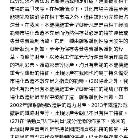
成分追求不合法的上風待遇或額定好處，進而搗亂相干
市場的競爭次序。在極端情形下，其他市場主體甚至有
能夠完整被消除在相干市場之外，僅由該部分完整獨占
運營。在我國，本能機能重合型壟斷凡是是由相干經濟
範疇市場化改造不充足而仍然保存著必定的特許運營或
專營專賣軌制所致，它是一種由體系體例性原因發生的
壟斷狀況。例如，至今仍保存專營專賣體系體例的煙
草、食鹽等財產，以及由工作單元代行運營與治理職責
的福利彩票、體育彩票等財產，均具有典範的本能機能
重合型壟斷的特征，此類財產在我國也均屬于持久備受
市場化改造不敷充足之指責的範疇。(26)除此之外，我
國也有部門具有本能機能重合型壟斷特征的範疇已在市
場化改造經過歷程中破解了這一體系體例性困難，如
2002年體系體例改造后的電力財產、2013年鐵道部裁
撤后的鐵路財產等，此類財產今朝已不具有相干特征。
(27)在“活動員”與“評判員”成分混淆的佈景下，我國的
此類財產運營者凡是堅持著國度獨資或把持的佈景，并
未經過的事況古代企業軌制的浸禮，仍大都保存有全平