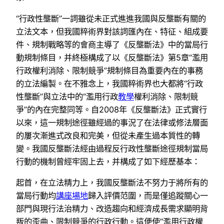
“行政性壟斷”一詞雖從未正式進進我國與反壟斷有關的
立法文本，但我國粹術界對該詞匯內在、特征、組成要
件、規制戰略等的會商主導了《反壟斷法》中的當局行
動規制條目，并終極構成了以《反壟斷法》第5章“濫用
行政權利消除、限制競爭”規制條目為重要內在的事務
的立法編製。在不雅念上，我國粹術界也大都將“行政
性壟斷”與立法中的“濫用行政
教學
權利消除、限制競
爭”的內在完整同等。自2008年《反壟斷法》正式實行
以來，這一規制途徑雖經過的事況了在法律或修法層面
的屢次漸進式改良和完美，但從未產生過本質性的轉
變。我國反壟斷法經由過程反行政性壟斷途徑規制當局
行動的機制曾經牢固上去，并構成了如下經歷基本：
起首，在立法精力上，我國反壟斷法不努力于將所有的
當局行動均
講座場地
歸入評價范圍，而是僅追蹤關心一
部門與現行法治精力、改造趨向和經濟成長需求顯明背
叛的歪曲、限制競爭的行政行動。這便使“濫用行政權