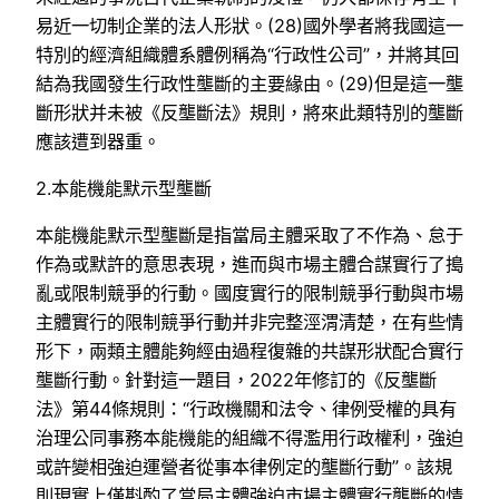
易近一切制企業的法人形狀。(28)國外學者將我國這一
特別的經濟組織體系體例稱為“行政性公司”，并將其回
結為我國發生行政性壟斷的主要緣由。(29)但是這一壟
斷形狀并未被《反壟斷法》規則，將來此類特別的壟斷
應該遭到器重。
2.本能機能默示型壟斷
本能機能默示型壟斷是指當局主體采取了不作為、怠于
作為或默許的意思表現，進而與市場主體合謀實行了搗
亂或限制競爭的行動。國度實行的限制競爭行動與市場
主體實行的限制競爭行動并非完整涇渭清楚，在有些情
形下，兩類主體能夠經由過程復雜的共謀形狀配合實行
壟斷行動。針對這一題目，2022年修訂的《反壟斷
法》第44條規則：“行政機關和法令、律例受權的具有
治理公同事務本能機能的組織不得濫用行政權利，強迫
或許變相強迫運營者從事本律例定的壟斷行動”。該規
則現實上僅斟酌了當局主體強迫市場主體實行壟斷的情