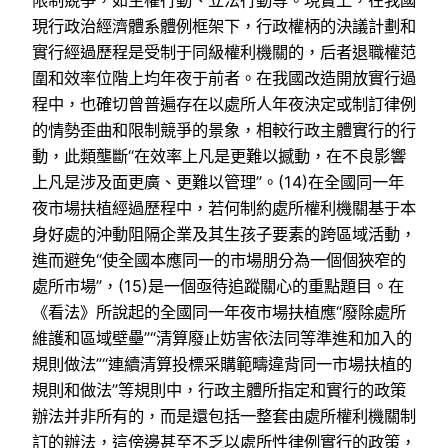
限制競爭，如主權行動、立法行動等。現實上，在我國
現行政治經濟體系體例框架下，行政權柄的決議計劃和
實行經過歷程是受制于同級權利機關的，后者退職權范
圍和效率位階上均年夜于前者。在我國改造開放實行過
程中，也確切曾普遍存在以處所人年夜決定或制訂律例
的情勢歪曲和限制競爭的景象，相較行政主體實行的行
動，此類壟斷“在效率上凡是更難以撼動，在不良影響
上凡是涉及面更廣、更難以管理”。(14)在全國同一年
夜市場扶植經過歷程中，若何制約處所權利機關基于本
身好處的沖動阻隔企業及其生孩子要素的跨區域活動，
進而避免“使全國本應同一的市場朋分為一個個狹窄的
處所市場”，(15)是一個亟待追蹤關心的重點題目。在
《看法》所說起的全國同一年夜市場扶植應“廢除處所
維護和區域壁壘”“清算廢止妨害依法同等準進和加入的
規則做法”“連續清算投標采購範疇違背同一市場扶植的
規則和做法”等規則中，行政主體所指定和實行的政策
辦法并非所有的，而是還包括一整套由處所權利機關制
訂的辦法，這傍邊甚至不乏以處所性律例實行的政策，