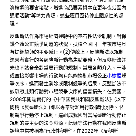
濟輪迴的要害堵點，增進商品要素資本在更年夜范圍內
通順活動”等精力背叛，這些題目亟待停止體系性的處
理。
反壟斷法作為市場經濟運轉中的基石性法令軌制，對保
護全體公正競爭周遭的狀況、扶植全國同一年夜市場具
有提綱挈領的主要感化。②傳統上，反壟斷法以規制
運營者實行的各類壟斷行動為焦點要務，但反壟斷法并
未也不該舍棄對當局行動的規制。當局各類介入、干涉
或直接影響市場的行動均有能夠搗亂市場公正
小樹屋
競
爭次序，進而發生消除或限制競爭的后果，反壟斷法不
該疏忽此類行動對市場競爭次序的傷害損失。在我國，
2008年開端實行的《中華國民共和國反壟斷法》(以下
簡稱《反壟斷法》)即以專章對濫用行政權利消除、限
制競爭行動停止規制，這組成我國對當局壟斷行動停止
規制的最主要的法令淵源。此類守法行動在我國反壟斷
語境中常被稱為“行政性壟斷”，在2022年《反壟斷