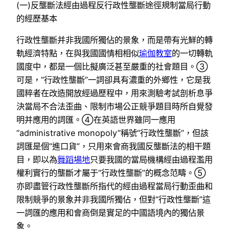
(一)反壟斷法經由過程反行政性壟斷途徑規制當局行動
的經歷基本
行政性壟斷并非我國所獨佔的景象，而是帶有光鮮的轉
軌經濟特點，在與我國國情相相似
瑜伽教室
的一切轉軌
國度中，都是一個比擬廣泛甚至嚴重的社會題目。③
可是，“行政性壟斷”一詞卻具有濃重的外鄉性，它是我
國粹者在改造開放經過歷程中，用來測驗考試剖析息爭
決當局不合法歪曲、限制市場公正競爭題目時所自覺發
明并應用的詞匯。④在英語世界雖同一應用
“administrative monopoly”稱號“行政性壟斷”，但該
詞匯是個“進口貨”，只用來會商我國反壟斷法的相干題
目，即以為
舞蹈場地
只要我國的當局機構經由過程濫用
權利實行的壟斷才屬于“行政性壟斷”的概念范疇。⑤
亦即盡管行政性壟斷所指代的經由過程當局行動歪曲和
限制競爭的景象并非我國所獨佔，但對“行政性壟斷”這
一詞匯的應用和會商倒是實足的中國語境內的獨佔景
象。