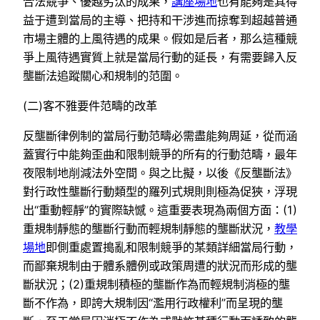
合法競爭、優越劣汰的成果，
講座場地
也有能夠是其得
益于遭到當局的主導、把持和干涉進而掠奪到超越普通
市場主體的上風待遇的成果。假如是后者，那么這種競
爭上風待遇實質上就是當局行動的延長，有需要歸入反
壟斷法追蹤關心和規制的范圍。
(二)客不雅要件范疇的改革
反壟斷律例制的當局行動范疇必需盡能夠周延，從而涵
蓋實行中能夠歪曲和限制競爭的所有的行動范疇，最年
夜限制地削減法外空間。與之比擬，以後《反壟斷法》
對行政性壟斷行動類型的羅列式規則則極為促狹，浮現
出“重動輕靜”的實際缺憾。這重要表現為兩個方面：(1)
重規制靜態的壟斷行動而輕規制靜態的壟斷狀況，
教學
場地
即側重處置搗亂和限制競爭的某類詳細當局行動，
而鄙棄規制由于體系體例或政策周遭的狀況而形成的壟
斷狀況；(2)重規制積極的壟斷作為而輕規制消極的壟
斷不作為，即誇大規制因“濫用行政權利”而呈現的壟