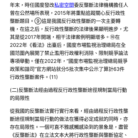
年末，時任國度發改
私密空間
委反壟斷法律機構擔任人
曾在公然場所表現，2015年將重點追蹤關心反行政性
壟斷題目。⑨這是我國反行政性壟斷的一次主要轉
機，在這之后，反行政性壟斷的法律後果顯明進步，尤
其是從2017年開端，相干法律案例明顯增多。⑩在
2022年《看法》出臺后，國度市場監視治理總局在全
國范圍內展開了禁止濫用行政權利消除、限制競爭論法
專項舉動。僅在2022年，“國度市場監視治理總局競爭
政策和諧司”官方網站就分5批次集中公示了算計63件
行政性壟斷案件。(11)
(二)反壟斷法經由過程反行政性壟斷途徑規制當局行動
的局限性
從我國的反壟斷法實行實行來看，經由過程反行政性壟
斷途徑規制當局行動的做法在獲得必定成就的同時，亦
存在局限性。一個可直不雅感觸感染到的景象是，盡管
《反壟斷法》在立法文本大將行政性壟斷與壟斷協定、