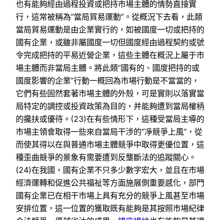
也有能夠經由過程投資或把持市場主體的情勢直接實
行，這常被稱為“當局貿易運動”。從概況下去看，此類
當局貿易運動是由企業實行的，如被國度一切或把持的
國有企業，或雖非屬國度一切但國度經由過程契約或號
令完成把持的平易近營企業，這些主體在概況上屬于市
場主體而非當局主體。將此類“國有的、國度把持的或
國度影響的企業”行動一概回為市場行動是不當當的，
它們有些固然套著市場主體的外殼，可是實則以落實當
局特定的調控或投資政策為目的，并能夠遭到當局權柄
的攙扶或優待。(23)在有些情形下，這種受當局主導的
市場主領會取得一些來自當局干涉的“凈競爭上風”，從
而使其得以在與普通市場主體競爭中取得更優位置，這
種歪曲競爭的景象有需要遭到反壟斷法的追蹤關心。
(24)在我國，國有企業不只多少數字宏大，並且在市場
經濟運轉和促進公共福祉等方面施展側重要感化，部門
國有企業已在相干市場上具有充分的競爭上風甚至市場
安排位置，這一位置的獲取既有能夠是其按照市場紀律