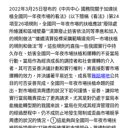
2022年3月25日發布的《中共中心 國務院關于加速扶
植全國同一年夜市場的看法》(以下簡稱《看法》)第24
項至26項規則，全國同一年夜市場的扶植應該“廢除處
所維護和區域壁壘”“清算廢止妨害依法同等準進和加入
的規則做法”“連續清算投標采購範疇違背同一市場扶植
的規則和做法”等，這些規則均直指一些我國實行中持
久存在、妨害全國同一年夜市場扶植和運轉的不妥當局
行動。當局作為經濟成長的調控者和社會運轉的介入
者，其可否妥善決議計劃和實行權利，將直接影響市場
運轉的效力，并決議著平易近生、成長等
舞蹈場地
公共
目的可否妥善完成。全國同一年夜市場扶植命題的提
出，對市場經濟周遭的狀況下若何謹慎、妥善、謙抑地
實行當局職責提出了更高請求。尤其是對仍處于當局本
能機能轉型期的我國來說，當局在完成其經濟管理目的
的經過歷程中，仍不成防止地發生限制或歪曲市場競爭
周遭的狀況的情況。①這能夠與全國同一年夜市場扶
植時所提倡的“打破處所維護和市場朋分，買通制約經