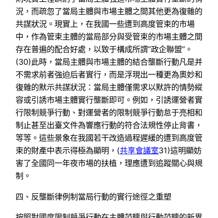
況，而疏忽了當局主體與市場主體之間其他更為復雜的
共謀狀況。現實上，在我國一些遭到高度管束的市場
中，作為管束主體的當局部分與受管束的市場主體之間
存在普遍的配合好處，以致于構成所謂“政企聯盟”。
(30)此時，當局主體與市場主體的結合壟斷行動凡是并
不需求前者強迫后者實行，而是浮現出一種更為奧妙和
復雜的默示共謀狀況：當局主體僅需求以默許的情勢縱
容或引誘市場主體實行壟斷即可。例如，引誘運營者實
行限制競爭行動、對運營者的限制競爭行動怠于亮相和
制止甚至出臺文件為響應行動的符合法規性停止背書，
等等。這些景象在我國若干改造過程遲緩的遭到高度管
束的財產中表示得極為顯明，(
共享會議室
31)這明顯妨
害了全國同一年夜市場的扶植，理應遭到追蹤關心與規
制。
四、反壟斷律例制當局行動的實行途徑之重塑
按照對國度限制競爭行動在主體范疇與行動范疇的新界