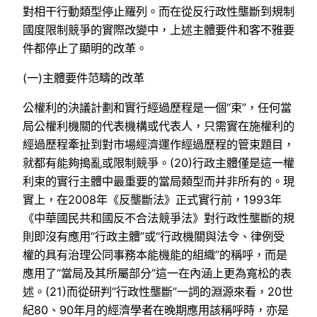
對相干行動類型停止羅列。而在從反行政性壟斷到規制
國度限制競爭的實際改變中，上述主體要件和客不雅要
件都停止了顯明的改革。
(一)主體要件范疇的改革
公權利的決議計劃和實行經過歷程是一個“束”，任何當
局公權利機關的代表機構或代表人，只需實在施權利的
經過歷程牽扯到對市場經濟運作經過歷程的管束題目，
就都有能夠搗亂或限制競爭。(20)行政主體僅是這一權
利束的實行主體中最重要的當局類型而并非所有的。現
實上，在2008年《反壟斷法》正式實行前，1993年
《中華國民共和國反不合法競爭法》對行政性壟斷的規
則即沒有應用“行政主體”或“行政機關與法令、律例受
權的具有治理公同事務本能機能的組織”的稱呼，而是
應用了“當局及其所屬部分”這一在內涵上更為寬松的表
述。(21)而從研判“行政性壟斷”一詞的淵源來看，20世
紀80、90年月的經濟學者在晚期應用該稱呼時，亦是